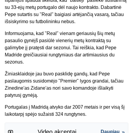
Ispanijos spauda skelbia, kad "baltieji" pasiekė susitarimą
su 33-ejų metų portugalo dėl naujo kontrakto. Dabartinė
Pepe sutartis su "Real" baigiasi artėjančią vasarą, tačiau
išsiskyrimo su futbolininku nebus.
Informuojama, kad "Real" vienam geriausių šių metų
pasaulio gynėjš pasiūlė vienerių metų kontraktą su
galimybe jį pratęsti dar sezonui. Tai reiškia, kad Pepe
Madride greičiausiai rungtyniaus dar artimiausius du
sezonus.
Žiniasklaidoje jau buvo pasklidę gandų, kad Pepe
paslaugomis susidomėjo "Premier" lygos grandai, tačiau
Zinedine'as Zidane'as nori savo komandoje išlaikyti
patyrusį gynėją.
Portugalas į Madridą atvyko dar 2007 metais ir per visą šį
laikotarpį spėjo sužaisti 324 rungtynes.
Video akcentai
Daugiau