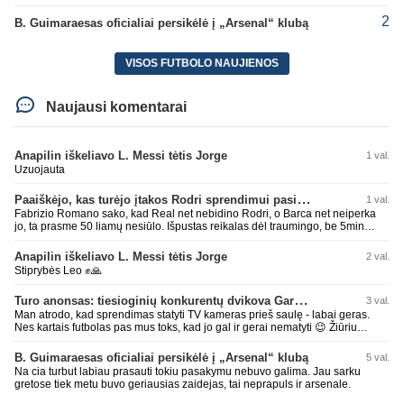
2
B. Guimaraesas oficialiai persikėlė į „Arsenal“ klubą
VISOS FUTBOLO NAUJIENOS
Naujausi komentarai
Anapilin iškeliavo L. Messi tėtis Jorge
1 val.
Uzuojauta
Paaiškėjo, kas turėjo įtakos Rodri sprendimui pasirinkti Barselonos pusę
1 val.
Fabrizio Romano sako, kad Real net nebidino Rodri, o Barca net neiperka
jo, ta prasme 50 liamų nesiūlo. Išpustas reikalas dėl traumingo, be 5min
dieduko.
Anapilin iškeliavo L. Messi tėtis Jorge
2 val.
Stiprybės Leo ✊🙏
Turo anonsas: tiesioginių konkurentų dvikova Gargžduose
3 val.
Man atrodo, kad sprendimas statyti TV kameras prieš saulę - labai geras.
Nes kartais futbolas pas mus toks, kad jo gal ir gerai nematyti 😉 Žiūriu
transliaciją iš DG stadiono, tai negaliu atsidžiaugt tribūnos vaizdu - tuščia,
kaip alaus butelys, kurį ką tik išmaukiau. Linkėjimai Tadui (slapyvardžiu „apie
B. Guimaraesas oficialiai persikėlė į „Arsenal“ klubą
5 val.
nieką“), kuris kiek girdėjau, įpūtė akis varvinančių transliacijų dvasią 😀
Na cia turbut labiau prasauti tokiu pasakymu nebuvo galima. Jau sarku
gretose tiek metu buvo geriausias zaidejas, tai neprapuls ir arsenale.