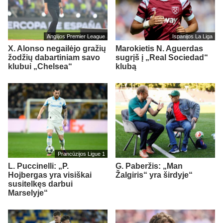
Anglijos Premier League
Ispanijos La Liga
X. Alonso negailėjo gražių
Marokietis N. Aguerdas
žodžių dabartiniam savo
sugrįš į „Real Sociedad“
klubui „Chelsea“
klubą
Prancūzijos Ligue 1
L. Puccinelli: „P.
G. Paberžis: „Man
Hojbergas yra visiškai
Žalgiris“ yra širdyje“
susitelkęs darbui
Marselyje“