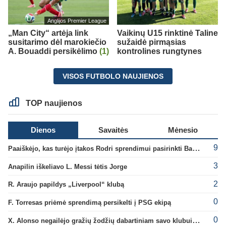
Anglijos Premier League
„Man City“ artėja link
Vaikinų U15 rinktinė Taline
susitarimo dėl marokiečio
sužaidė pirmąsias
A. Bouaddi persikėlimo
(1)
kontrolines rungtynes
VISOS FUTBOLO NAUJIENOS
TOP naujienos
Dienos
Savaitės
Mėnesio
9
Paaiškėjo, kas turėjo įtakos Rodri sprendimui pasirinkti Barselonos pusę
3
Anapilin iškeliavo L. Messi tėtis Jorge
2
R. Araujo papildys „Liverpool“ klubą
0
F. Torresas priėmė sprendimą persikelti į PSG ekipą
0
X. Alonso negailėjo gražių žodžių dabartiniam savo klubui „Chelsea“