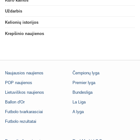
Kuro kainos
Uždarbis
Kelionių istorijos
Krepšinio naujienos
Naujausios naujienos
Čempionų lyga
POP naujienos
Premier lyga
Lietuviškos naujienos
Bundesliga
Ballon d'Or
La Liga
Futbolo tvarkarasciai
A lyga
Futbolo rezultatai