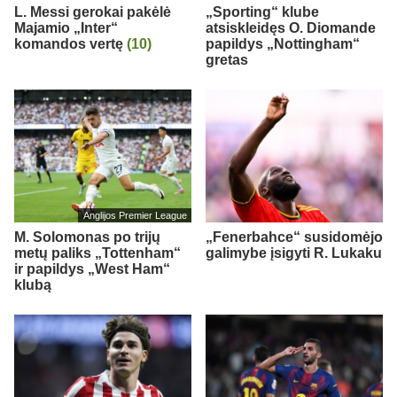
L. Messi gerokai pakėlė
„Sporting“ klube
Majamio „Inter“
atsiskleidęs O. Diomande
komandos vertę
(10)
papildys „Nottingham“
gretas
Anglijos Premier League
M. Solomonas po trijų
„Fenerbahce“ susidomėjo
metų paliks „Tottenham“
galimybe įsigyti R. Lukaku
ir papildys „West Ham“
klubą