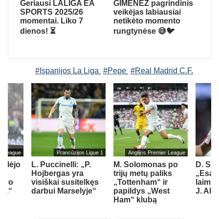
Geriausi LALIGA EA
GIMÉNEZ pagrindinis
SPORTS 2025/26
veikėjas labiausiai
momentai. Liko 7
netikėto momento
dienos! ⏳
rungtynėse 😅🐦
#Ispanijos La Liga
#Pepe
#Real Madrid C.F.
er League
Prancūzijos Ligue 1
Anglijos Premier League
ailėjo
L. Puccinelli: „P.
M. Solomonas po
D. Si
Hojbergas yra
trijų metų paliks
„Esam
savo
visiškai susitelkęs
„Tottenham“ ir
laimin
sea“
darbui Marselyje“
papildys „West
J. Alv
Ham“ klubą