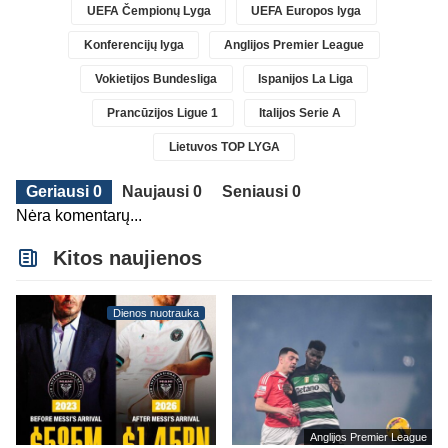
UEFA Čempionų Lyga
UEFA Europos lyga
Konferencijų lyga
Anglijos Premier League
Vokietijos Bundesliga
Ispanijos La Liga
Prancūzijos Ligue 1
Italijos Serie A
Lietuvos TOP LYGA
Geriausi 0
Naujausi 0
Seniausi 0
Nėra komentarų...
Kitos naujienos
Dienos nuotrauka
Anglijos Premier League