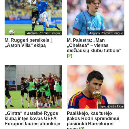
Anglijos Premier League
Anglijos Premier League
M. Ruggeri persikels į
M. Palestra: „Man
„Aston Villa“ ekipą
„Chelsea“ – vienas
didžiausių klubų futbole“
(2)
Ispanijos La Liga
„Gintra“ nustelbė Rygos
Paaiškėjo, kas turėjo
klubą ir tęs kovas UEFA
įtakos Rodri sprendimui
Europos taurės atrankoje
pasirinkti Barselonos
pusę
(9)