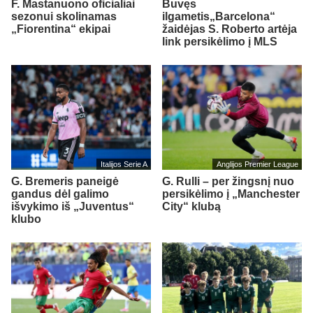
F. Mastanuono oficialiai
Buvęs
sezonui skolinamas
ilgametis„Barcelona“
„Fiorentina“ ekipai
žaidėjas S. Roberto artėja
link persikėlimo į MLS
Italijos Serie A
Anglijos Premier League
G. Bremeris paneigė
G. Rulli – per žingsnį nuo
gandus dėl galimo
persikėlimo į „Manchester
išvykimo iš „Juventus“
City“ klubą
klubo