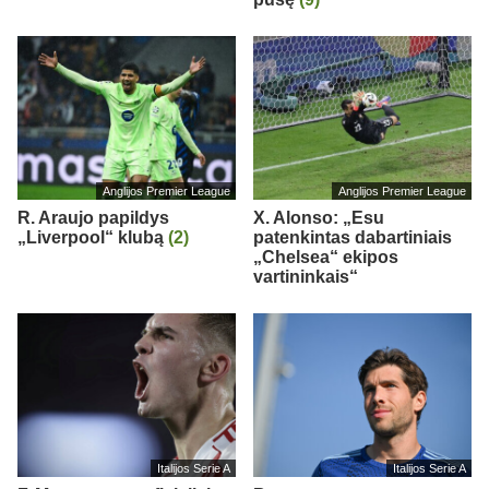
Anglijos Premier League
Anglijos Premier League
R. Araujo papildys
X. Alonso: „Esu
„Liverpool“ klubą
(2)
patenkintas dabartiniais
„Chelsea“ ekipos
vartininkais“
Italijos Serie A
Italijos Serie A