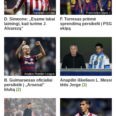
Ispanijos La Liga
Prancūzijos Ligue 1
D. Simeone: „Esame labai
F. Torresas priėmė
laimingi, kad turime J.
sprendimą persikelti į PSG
Alvarezą“
ekipą
Anglijos Premier League
B. Guimaraesas oficialiai
Anapilin iškeliavo L. Messi
persikėlė į „Arsenal“
tėtis Jorge
(3)
klubą
(2)