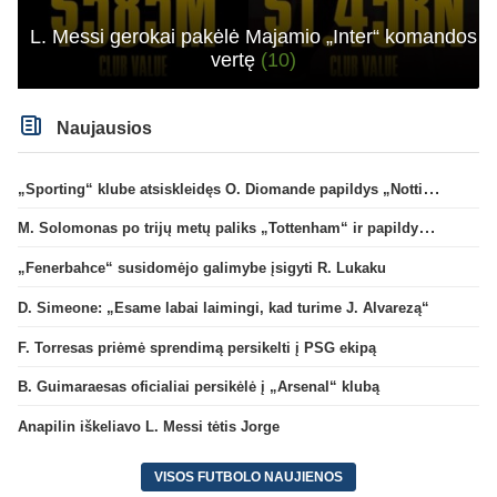
L. Messi gerokai pakėlė Majamio „Inter“ komandos
vertę
(10)
Naujausios
„Sporting“ klube atsiskleidęs O. Diomande papildys „Nottingham“ gretas
M. Solomonas po trijų metų paliks „Tottenham“ ir papildys „West Ham“ klubą
„Fenerbahce“ susidomėjo galimybe įsigyti R. Lukaku
D. Simeone: „Esame labai laimingi, kad turime J. Alvarezą“
F. Torresas priėmė sprendimą persikelti į PSG ekipą
B. Guimaraesas oficialiai persikėlė į „Arsenal“ klubą
Anapilin iškeliavo L. Messi tėtis Jorge
VISOS FUTBOLO NAUJIENOS