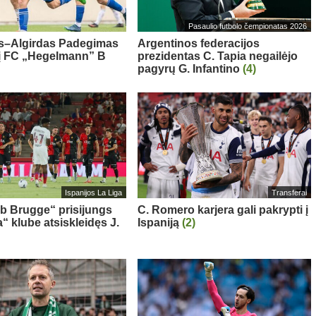
Pasaulio futbolo čempionatas 2026
s–Algirdas Padegimas
Argentinos federacijos
 į FC „Hegelmann” B
prezidentas C. Tapia negailėjo
pagyrų G. Infantino
(4)
Ispanijos La Liga
Transferai
ub Brugge“ prisijungs
C. Romero karjera gali pakrypti į
“ klube atsiskleidęs J.
Ispaniją
(2)