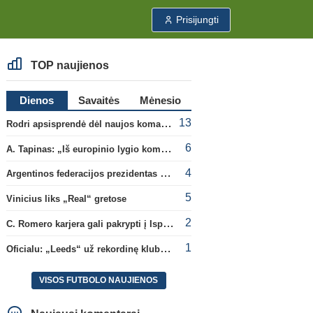
Prisijungti
TOP naujienos
Dienos
Savaitės
Mėnesio
13
Rodri apsisprendė dėl naujos komandos
6
A. Tapinas: „Iš europinio lygio komandos gavom gerų pamokų“
4
Argentinos federacijos prezidentas C. Tapia negailėjo pagyrų G. Infantino
5
Vinicius liks „Real“ gretose
2
C. Romero karjera gali pakrypti į Ispaniją
1
Oficialu: „Leeds“ už rekordinę klubui sumą įsigijo Anglijos rinktinės vartininką
VISOS FUTBOLO NAUJIENOS