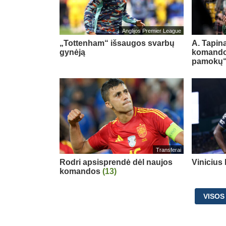
Anglijos Premier League
„Tottenham“ išsaugos svarbų
A. Tapina
gynėją
komando
pamokų
Transferai
Rodri apsisprendė dėl naujos
Vinicius
komandos
(13)
VISOS