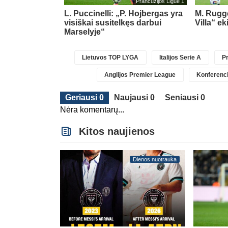
glijos Premier League
Prancūzijos Ligue 1
gsnį nuo
L. Puccinelli: „P. Hojbergas yra
M. Rugge
anchester City“
visiškai susitelkęs darbui
Villa“ ek
Marselyje“
Lietuvos TOP LYGA
Italijos Serie A
Pr
Anglijos Premier League
Konferenci
Geriausi 0
Naujausi 0
Seniausi 0
Nėra komentarų...
Kitos naujienos
Dienos nuotrauka