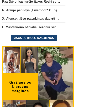
Ispanijos La Liga
Anglijos Premi
Paaiškėjo, kas turėjo įtakos Rodri sprendimui pasirinkti Barselonos pusę
Paaiškėjo, kas turėjo įtakos
R. Araujo papildys „Live
R. Araujo papildys „Liverpool“ klubą
Rodri sprendimui pasirinkti
klubą
(5)
Barselonos pusę
(6)
X. Alonso: „Esu patenkintas dabartiniais „Chelsea“ ekipos vartininkais“
F. Mastanuono oficialiai sezonui skolinamas „Fiorentina“ ekipai
VISOS FUTBOLO NAUJIENOS