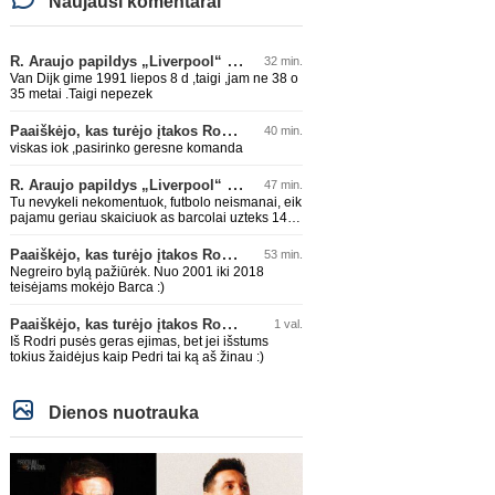
Naujausi komentarai
R. Araujo papildys „Liverpool“ klubą
32 min.
Van Dijk gime 1991 liepos 8 d ,taigi ,jam ne 38 o
35 metai .Taigi nepezek
Paaiškėjo, kas turėjo įtakos Rodri sprendimui pasirinkti Barselonos pusę
40 min.
viskas iok ,pasirinko geresne komanda
R. Araujo papildys „Liverpool“ klubą
47 min.
Tu nevykeli nekomentuok, futbolo neismanai, eik
pajamu geriau skaiciuok as barcolai uzteks 140
lemu🤣🤣🤣
Paaiškėjo, kas turėjo įtakos Rodri sprendimui pasirinkti Barselonos pusę
53 min.
Negreiro bylą pažiūrėk. Nuo 2001 iki 2018
teisėjams mokėjo Barca :)
Paaiškėjo, kas turėjo įtakos Rodri sprendimui pasirinkti Barselonos pusę
1 val.
Iš Rodri pusės geras ejimas, bet jei išstums
tokius žaidėjus kaip Pedri tai ką aš žinau :)
Dienos nuotrauka