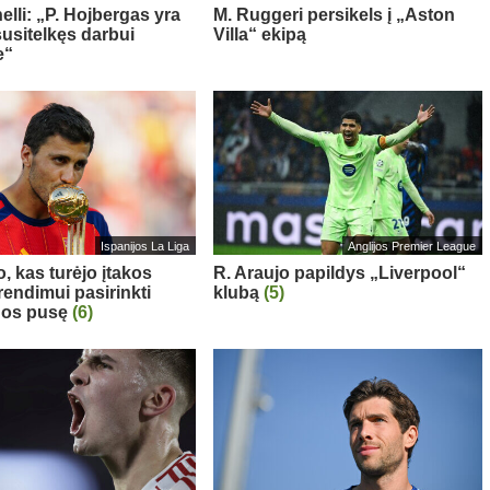
elli: „P. Hojbergas yra
M. Ruggeri persikels į „Aston
susitelkęs darbui
Villa“ ekipą
e“
Ispanijos La Liga
Anglijos Premier League
, kas turėjo įtakos
R. Araujo papildys „Liverpool“
rendimui pasirinkti
klubą
(5)
nos pusę
(6)