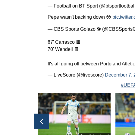
— Football on BT Sport (@btsportfootbal
Pepe wasn't backing down 😳
pic.twitt
— CBS Sports Golazo ⚽️ (@CBSSports
67' Carrasco 🟥
70' Wendell 🟥
It's all going off between Porto and Atlet
— LiveScore (@livescore)
December 7, 
#UEFA