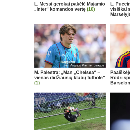
L. Messi gerokai pakėlė Majamio
L. Puccin
„Inter“ komandos vertę
(10)
visiškai 
Marselyj
Anglijos Premier League
M. Palestra: „Man „Chelsea“ –
Paaiškėjo
vienas didžiausių klubų futbole“
Rodri sp
(1)
Barselo