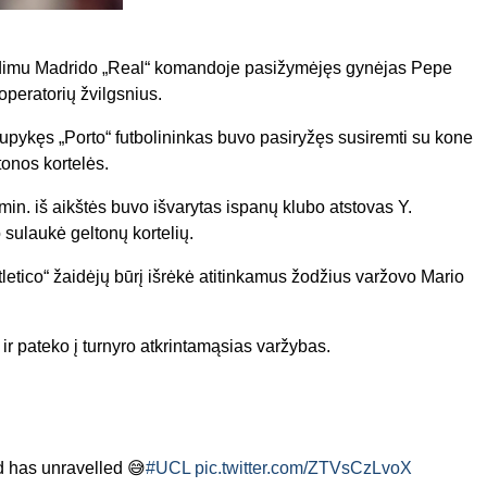
idimu Madrido „Real“ komandoje pasižymėjęs gynėjas Pepe
 operatorių žvilgsnius.
kęs „Porto“ futbolininkas buvo pasiryžęs susiremti su kone
tonos kortelės.
 min. iš aikštės buvo išvarytas ispanų klubo atstovas Y.
 sulaukė geltonų kortelių.
letico“ žaidėjų būrį išrėkė atitinkamus žodžius varžovo Mario
s ir pateko į turnyro atkrintamąsias varžybas.
d has unravelled 😅
#UCL
pic.twitter.com/ZTVsCzLvoX