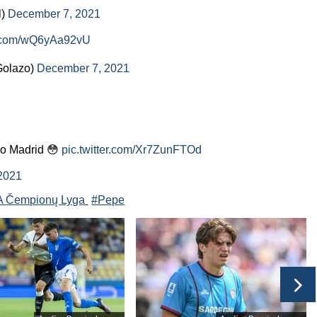
l)
December 7, 2021
er.com/wQ6yAa92vU
Golazo)
December 7, 2021
ico Madrid 😳
pic.twitter.com/Xr7ZunFTOd
2021
 Čempionų Lyga
#Pepe