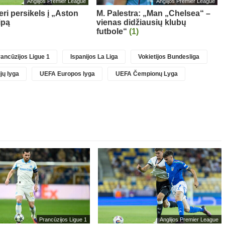
Anglijos Premier League
Anglijos Premier League
ri persikels į „Aston
M. Palestra: „Man „Chelsea“ –
ipą
vienas didžiausių klubų
futbole“
(1)
ancūzijos Ligue 1
Ispanijos La Liga
Vokietijos Bundesliga
jų lyga
UEFA Europos lyga
UEFA Čempionų Lyga
Prancūzijos Ligue 1
Anglijos Premier League