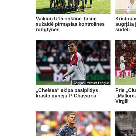
Vaikinų U15 rinktinė Taline
Kristupa
sužaidė pirmąsias kontrolines
sugrįžta
rungtynes
sudėtį
Anglijos Premier League
„Chelsea“ ekipa pasipildys
Prie „Cl
krašto gynėju P. Chavarria
„Mallorca
Virgili