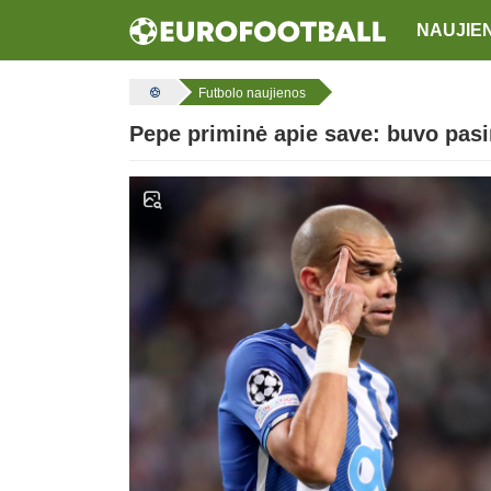
NAUJIE
Futbolo naujienos
Pepe priminė apie save: buvo pasir