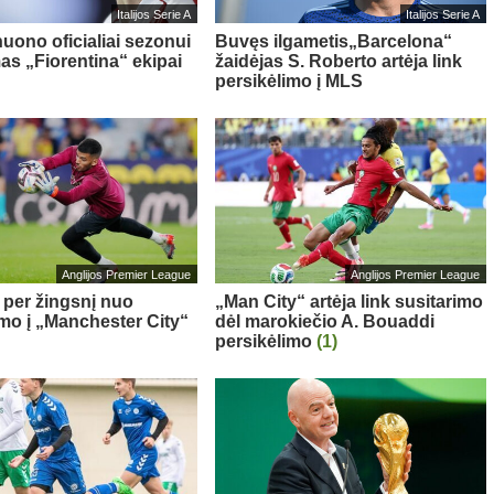
Italijos Serie A
Italijos Serie A
nuono oficialiai sezonui
Buvęs ilgametis„Barcelona“
as „Fiorentina“ ekipai
žaidėjas S. Roberto artėja link
persikėlimo į MLS
Anglijos Premier League
Anglijos Premier League
– per žingsnį nuo
„Man City“ artėja link susitarimo
imo į „Manchester City“
dėl marokiečio A. Bouaddi
persikėlimo
(1)