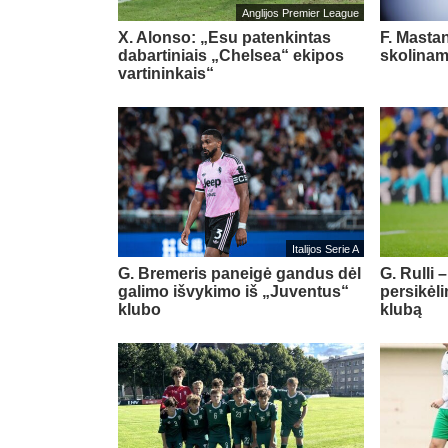
Anglijos Premier League
X. Alonso: „Esu patenkintas
F. Masta
dabartiniais „Chelsea“ ekipos
skolinam
vartininkais“
Italijos Serie A
G. Bremeris paneigė gandus dėl
G. Rulli 
galimo išvykimo iš „Juventus“
persikėl
klubo
klubą