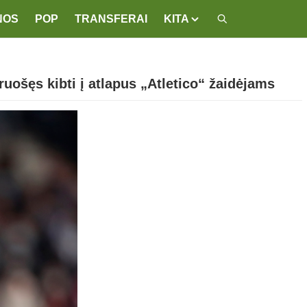
NOS
POP
TRANSFERAI
KITA
uošęs kibti į atlapus „Atletico“ žaidėjams