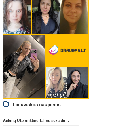
Lietuviškos naujienos
Vaikinų U15 rinktinė Taline sužaidė pirmąsias kontrolines rungtynes