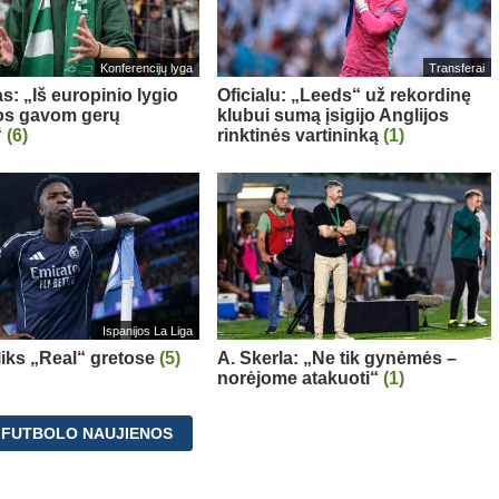
Konferencijų lyga
Transferai
s: „Iš europinio lygio
Oficialu: „Leeds“ už rekordinę
s gavom gerų
klubui sumą įsigijo Anglijos
“
(6)
rinktinės vartininką
(1)
Ispanijos La Liga
 liks „Real“ gretose
(5)
A. Skerla: „Ne tik gynėmės –
norėjome atakuoti“
(1)
 FUTBOLO NAUJIENOS