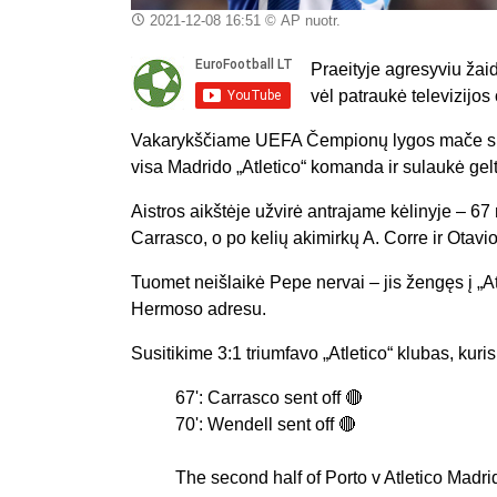
2021-12-08 16:51
© AP nuotr.
Praeityje agresyviu ža
vėl patraukė televizijos
Vakarykščiame UEFA Čempionų lygos mače supy
visa Madrido „Atletico“ komanda ir sulaukė gel
Aistros aikštėje užvirė antrajame kėlinyje – 67
Carrasco, o po kelių akimirkų A. Corre ir Otavio
Tuomet neišlaikė Pepe nervai – jis žengęs į „At
Hermoso adresu.
Susitikime 3:1 triumfavo „Atletico“ klubas, kuri
67': Carrasco sent off 🔴
70': Wendell sent off 🔴
The second half of Porto v Atletico Madri