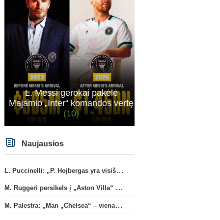
L. Messi gerokai pakėlė
Majamio „Inter“ komandos vertę
(10)
Naujausios
L. Puccinelli: „P. Hojbergas yra visiškai susitelkęs darbui Marselyje“
M. Ruggeri persikels į „Aston Villa“ ekipą
M. Palestra: „Man „Chelsea“ – vienas didžiausių klubų futbole“