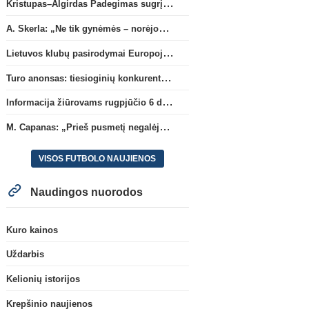
Kristupas–Algirdas Padegimas sugrįžta į FC „Hegelmann” B sudėtį
A. Skerla: „Ne tik gynėmės – norėjome atakuoti“
Lietuvos klubų pasirodymai Europoje: patirti pralaimėjimai Kroatijos atstovams
Turo anonsas: tiesioginių konkurentų dvikova Gargžduose
Informacija žiūrovams rugpjūčio 6 d. UEFA rungtynėms
M. Capanas: „Prieš pusmetį negalėjau net įsivaizduoti, kad žaisime prieš „Hajduk“
VISOS FUTBOLO NAUJIENOS
Naudingos nuorodos
Kuro kainos
Uždarbis
Kelionių istorijos
Krepšinio naujienos