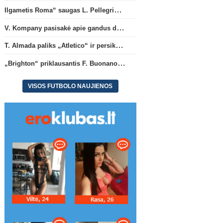
Ilgametis Roma“ saugas L. Pellegrini dar metams liks šiame klube
V. Kompany pasisakė apie gandus dėl M. Olise ateities „Bayern“ gretose
T. Almada paliks „Atletico“ ir persikels į legendinę Argentinos ekipą
Italijos Serie A
Ispanij
„Brighton“ priklausantis F. Buonanotte karjerą pratęs Ispanijoje
Ilgametis Roma“ saugas L.
„Brighton“ priklausantis 
Pellegrini dar metams liks
Buonanotte karjerą prat
VISOS FUTBOLO NAUJIENOS
šiame klube
Ispanijoje