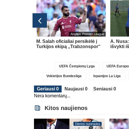
Lietuvos TOP LYGA
Anglijos Premier League
esioginių
M. Salah oficialiai persikėlė į
A. Nusa:
ova
Turkijos ekipą „Trabzonspor“
išvykti 
UEFA Čempionų Lyga
UEFA Europos
Vokietijos Bundesliga
Ispanijos La Liga
Geriausi 0
Naujausi 0
Seniausi 0
Nėra komentarų...
Kitos naujienos
Dienos nuotrauka