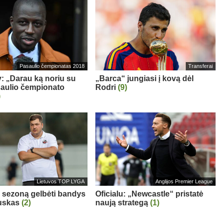
Pasaulio čempionatas 2018
Transferai
: „Darau ką noriu su
„Barca“ jungiasi į kovą dėl
aulio čempionato
Rodri
(9)
)
Lietuvos TOP LYGA
Anglijos Premier League
“ sezoną gelbėti bandys
Oficialu: „Newcastle“ pristatė
auskas
(2)
naują strategą
(1)