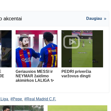
o akcentai
Daugiau
E
Geriausios MESSI ir
PEDRI priverčia
OJE
NEYMAR žaidimo
varžovus dingti
akimirkos LALIGA ✨
 Liga
#Pepe
#Real Madrid C.F.