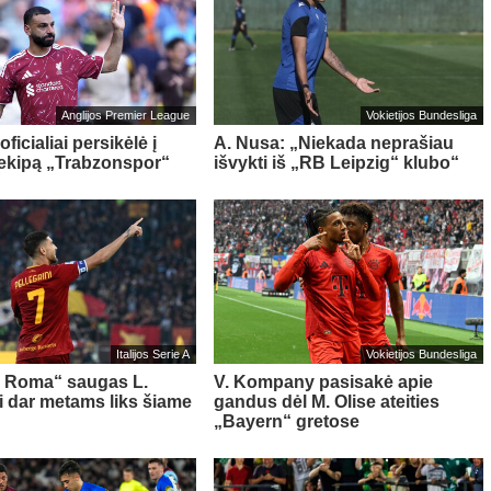
Anglijos Premier League
Vokietijos Bundesliga
oficialiai persikėlė į
A. Nusa: „Niekada neprašiau
 ekipą „Trabzonspor“
išvykti iš „RB Leipzig“ klubo“
Italijos Serie A
Vokietijos Bundesliga
s Roma“ saugas L.
V. Kompany pasisakė apie
ni dar metams liks šiame
gandus dėl M. Olise ateities
„Bayern“ gretose