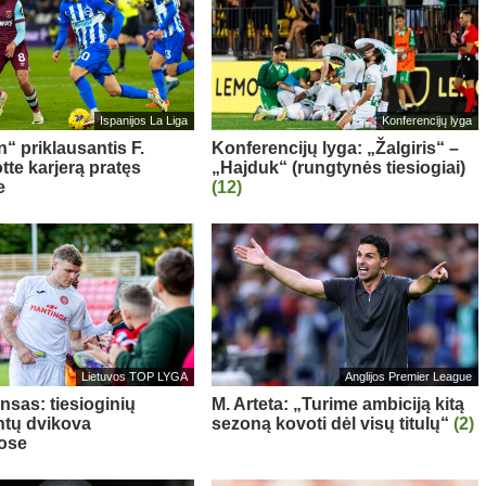
Ispanijos La Liga
Konferencijų lyga
“ priklausantis F.
Konferencijų lyga: „Žalgiris“ –
te karjerą pratęs
„Hajduk“ (rungtynės tiesiogiai)
e
(12)
Lietuvos TOP LYGA
Anglijos Premier League
nsas: tiesioginių
M. Arteta: „Turime ambiciją kitą
tų dvikova
sezoną kovoti dėl visų titulų“
(2)
ose