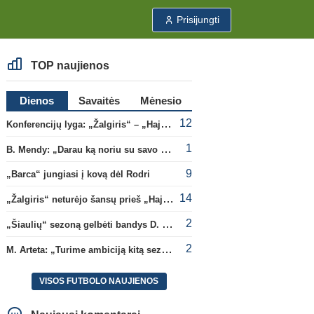
Prisijungti
TOP naujienos
Dienos
Savaitės
Mėnesio
12
Konferencijų lyga: „Žalgiris“ – „Hajduk“ (rungtynės tiesiogiai)
1
B. Mendy: „Darau ką noriu su savo pasaulio čempionato titulu“
9
„Barca“ jungiasi į kovą dėl Rodri
14
„Žalgiris“ neturėjo šansų prieš „Hajduk“
2
„Šiaulių“ sezoną gelbėti bandys D. Lastauskas
2
M. Arteta: „Turime ambiciją kitą sezoną kovoti dėl visų titulų“
VISOS FUTBOLO NAUJIENOS