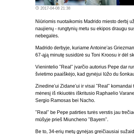
2017-04-08 21:38
Niūriomis nuotaikomis Madrido miesto derbį u
naujienų - rungtynių metu su ekipos draugu sus
nebegalės.
Madrido derbyje, kuriame Antoine'as Griezmann
67-ąją minutę susidūrė su Toni Kroosu ir dėl s
Vienintelio "Real" įvarčio autorius Pepe dar ru
švietimo paaiškėjo, kad gynėjui lūžo du šonkaul
Zinedine'ui Zidane'ui ir visai "Real" komandai ta
mėnesį iš rikiuotės iškritusio Raphaelio Varane.
Sergio Ramosas bei Nacho.
"Real" be Pepe patirties turės verstis jau treč
mūšyje prieš Miuncheno "Bayern".
Be to, 34-erių metų gynėjas greičiausiai sužai