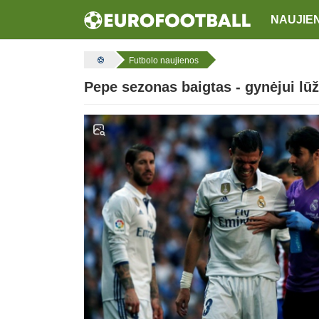
NAUJIE
Futbolo naujienos
Pepe sezonas baigtas - gynėjui lūž