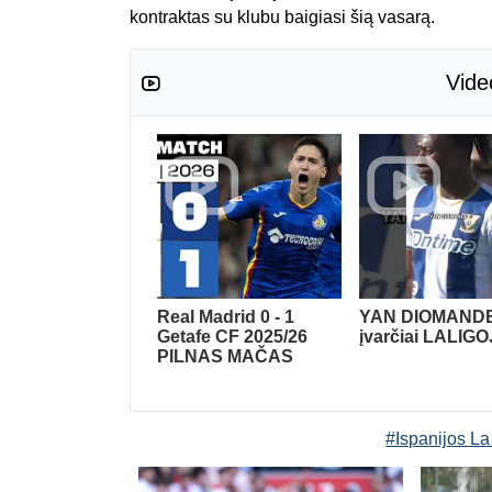
kontraktas su klubu baigiasi šią vasarą.
Vide
Real Madrid 0 - 1
YAN DIOMAND
Getafe CF 2025/26
įvarčiai LALIG
PILNAS MAČAS
#Ispanijos La