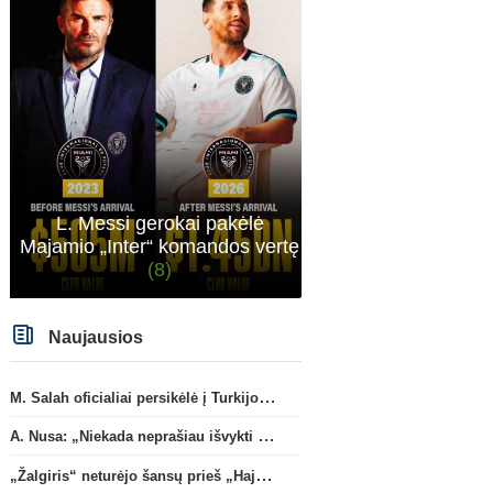
L. Messi gerokai pakėlė
Majamio „Inter“ komandos vertę
(8)
Naujausios
M. Salah oficialiai persikėlė į Turkijos ekipą „Trabzonspor“
A. Nusa: „Niekada neprašiau išvykti iš „RB Leipzig“ klubo“
„Žalgiris“ neturėjo šansų prieš „Hajduk“