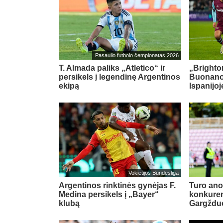
Pasaulio futbolo čempionatas 2026
T. Almada paliks „Atletico“ ir
„Brighton
persikels į legendinę Argentinos
Buonanot
ekipą
Ispanijoj
Vokietijos Bundesliga
Argentinos rinktinės gynėjas F.
Turo ano
Medina persikels į „Bayer“
konkuren
klubą
Gargždu