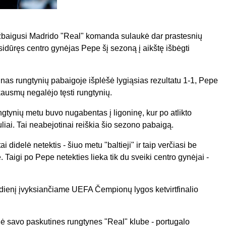
žbaigusi Madrido "Real" komanda sulaukė dar prastesnių
idūręs centro gynėjas Pepe šį sezoną į aikštę išbėgti
as rungtynių pabaigoje išplėšė lygiąsias rezultatu 1-1, Pepe
kausmų negalėjo tęsti rungtynių.
ngtynių metu buvo nugabentas į ligoninę, kur po atlikto
iai. Tai neabejotinai reiškia šio sezono pabaigą.
i didelė netektis - šiuo metu "baltieji" ir taip verčiasi be
 Taigi po Pepe netekties lieka tik du sveiki centro gynėjai -
iadienį įvyksiančiame UEFA Čempionų lygos ketvirtfinalio
dė savo paskutines rungtynes "Real" klube - portugalo