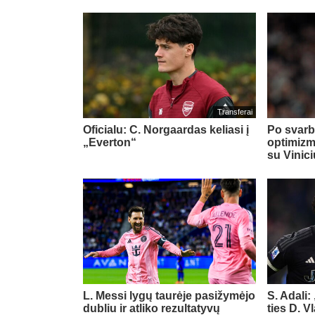
Transferai
Oficialu: C. Norgaardas keliasi į
Po svarb
„Everton“
optimizm
su Vinic
L. Messi lygų taurėje pasižymėjo
S. Adali:
dubliu ir atliko rezultatyvų
ties D. 