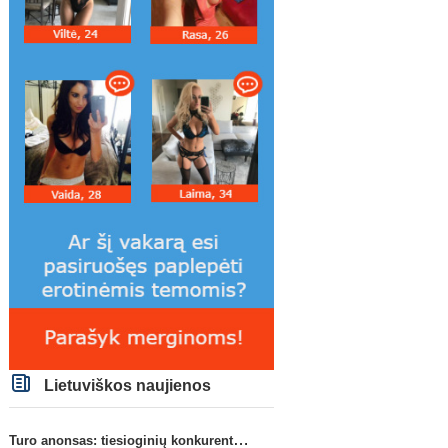
Lietuviškos naujienos
Turo anonsas: tiesioginių konkurentų dvikova Gargžduose