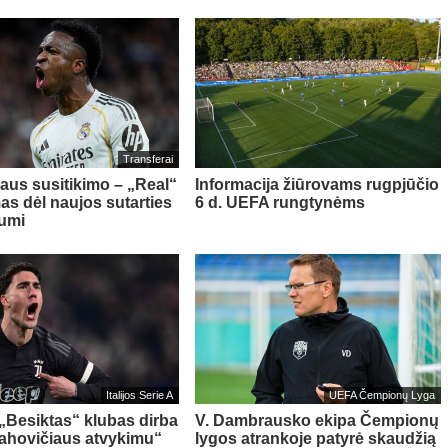
Transferai
aus susitikimo – „Real“
Informacija žiūrovams rugpjūčio
as dėl naujos sutarties
6 d. UEFA rungtynėms
iumi
Italijos Serie A
UEFA Čempionų Lyga
 „Besiktas“ klubas dirba
V. Dambrausko ekipa Čempionų
Vlahovičiaus atvykimu“
lygos atrankoje patyrė skaudžią