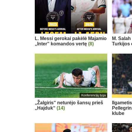
L. Messi gerokai pakėlė Majamio
M. Salah 
„Inter“ komandos vertę
(8)
Turkijos
Konferencijų lyga
„Žalgiris“ neturėjo šansų prieš
Ilgameti
„Hajduk“
(14)
Pellegri
klube