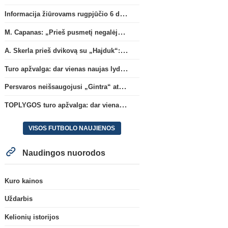
Informacija žiūrovams rugpjūčio 6 d. UEFA rungtynėms
M. Capanas: „Prieš pusmetį negalėjau net įsivaizduoti, kad žaisime prieš „Hajduk“
A. Skerla prieš dvikovą su „Hajduk“: „Tai kito kalibro komanda“
Turo apžvalga: dar vienas naujas lyderis
Persvaros neišsaugojusi „Gintra“ atrankos pusfinalyje nusileido Škotijos čempionėms
TOPLYGOS turo apžvalga: dar vienas naujas lyderis
VISOS FUTBOLO NAUJIENOS
Naudingos nuorodos
Kuro kainos
Uždarbis
Kelionių istorijos