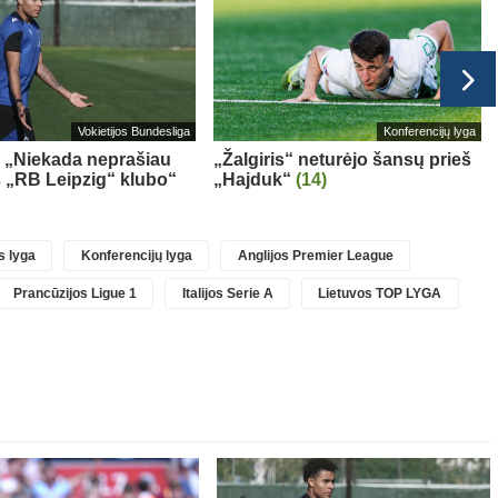
Vokietijos Bundesliga
Konferencijų lyga
 „Niekada neprašiau
„Žalgiris“ neturėjo šansų prieš
iš „RB Leipzig“ klubo“
„Hajduk“
(14)
 lyga
Konferencijų lyga
Anglijos Premier League
Prancūzijos Ligue 1
Italijos Serie A
Lietuvos TOP LYGA