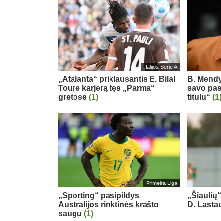
Italijos Serie A
„Atalanta“ priklausantis E. Bilal
B. Mendy
Toure karjerą tęs „Parma“
savo pas
gretose
(1)
titulu“
(1
Primeira Liga
„Sporting“ pasipildys
„Šiaulių
Australijos rinktinės krašto
D. Last
saugu
(1)