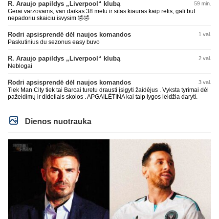
R. Araujo papildys „Liverpool“ klubą
59 min.
Gerai varzovams, van daikas 38 metu ir sitas kiauras kaip retis, gali but
nepadoriu skaiciu isvysim 🤣🤣
Rodri apsisprendė dėl naujos komandos
1 val.
Paskutinius du sezonus easy buvo
R. Araujo papildys „Liverpool“ klubą
2 val.
Neblogai
Rodri apsisprendė dėl naujos komandos
3 val.
Tiek Man City tiek tai Barcai turetu drausti įsigyti žaidèjus . Vyksta tyrimai dėl
pažeidimų ir dideliais skolos . APGAILĖTINA kai taip lygos leidžia daryti.
Dienos nuotrauka