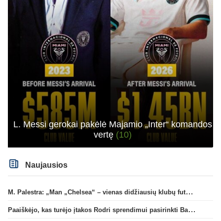
L. Messi gerokai pakėlė Majamio „Inter“ komandos
vertę
(10)
Naujausios
M. Palestra: „Man „Chelsea“ – vienas didžiausių klubų futbole“
Paaiškėjo, kas turėjo įtakos Rodri sprendimui pasirinkti Barselonos pusę