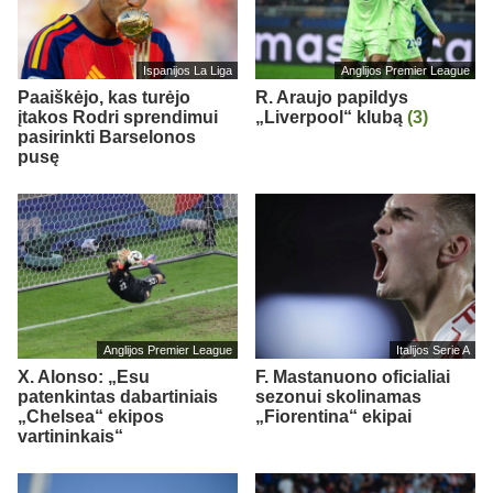
Ispanijos La Liga
Anglijos Premier League
Paaiškėjo, kas turėjo
R. Araujo papildys
įtakos Rodri sprendimui
„Liverpool“ klubą
(3)
pasirinkti Barselonos
pusę
Anglijos Premier League
Italijos Serie A
X. Alonso: „Esu
F. Mastanuono oficialiai
patenkintas dabartiniais
sezonui skolinamas
„Chelsea“ ekipos
„Fiorentina“ ekipai
vartininkais“