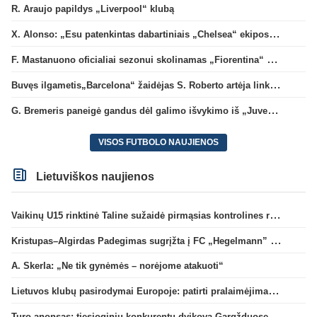
R. Araujo papildys „Liverpool“ klubą
X. Alonso: „Esu patenkintas dabartiniais „Chelsea“ ekipos vartininkais“
F. Mastanuono oficialiai sezonui skolinamas „Fiorentina“ ekipai
Buvęs ilgametis„Barcelona“ žaidėjas S. Roberto artėja link persikėlimo į MLS
G. Bremeris paneigė gandus dėl galimo išvykimo iš „Juventus“ klubo
VISOS FUTBOLO NAUJIENOS
Lietuviškos naujienos
Vaikinų U15 rinktinė Taline sužaidė pirmąsias kontrolines rungtynes
Kristupas–Algirdas Padegimas sugrįžta į FC „Hegelmann” B sudėtį
A. Skerla: „Ne tik gynėmės – norėjome atakuoti“
Lietuvos klubų pasirodymai Europoje: patirti pralaimėjimai Kroatijos atstovams
Turo anonsas: tiesioginių konkurentų dvikova Gargžduose