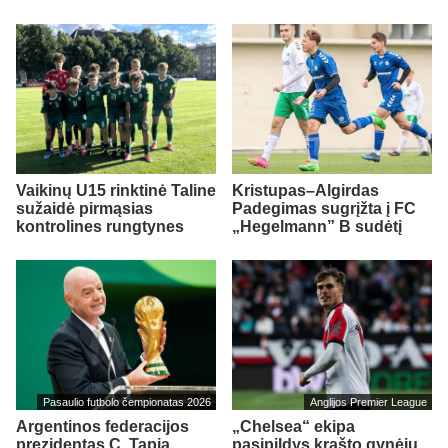
Vaikinų U15 rinktinė Taline
Kristupas–Algirdas
sužaidė pirmąsias
Padegimas sugrįžta į FC
kontrolines rungtynes
„Hegelmann” B sudėtį
Pasaulio futbolo čempionatas 2026
Anglijos Premier League
Argentinos federacijos
„Chelsea“ ekipa
prezidentas C. Tapia
pasipildys krašto gynėju