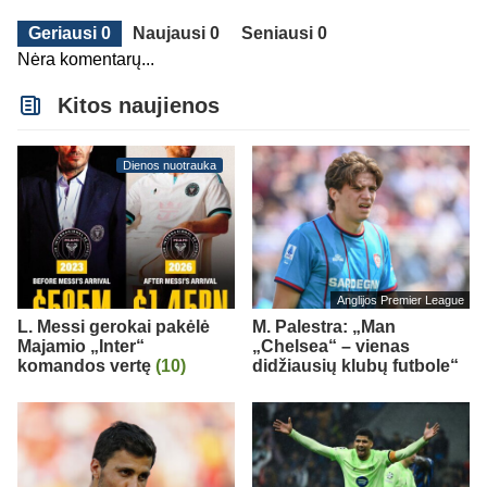
Geriausi 0
Naujausi 0
Seniausi 0
Nėra komentarų...
Kitos naujienos
Dienos nuotrauka
Anglijos Premier League
L. Messi gerokai pakėlė
M. Palestra: „Man
Majamio „Inter“
„Chelsea“ – vienas
komandos vertę
(10)
didžiausių klubų futbole“