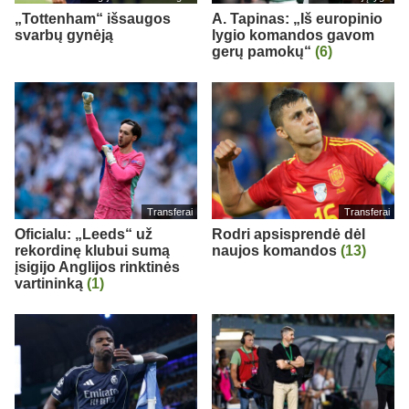
„Tottenham“ išsaugos
A. Tapinas: „Iš europinio
svarbų gynėją
lygio komandos gavom
gerų pamokų“
(6)
Transferai
Transferai
Oficialu: „Leeds“ už
Rodri apsisprendė dėl
rekordinę klubui sumą
naujos komandos
(13)
įsigijo Anglijos rinktinės
vartininką
(1)