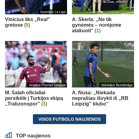
Ispanijos La Liga
Vinicius liks „Real“
A. Skerla: „Ne tik
gretose
(5)
gynėmės – norėjome
atakuoti“
(1)
Anglijos Premier League
Vokietijos Bundesliga
M. Salah oficialiai
A. Nusa: „Niekada
persikėlė į Turkijos ekipą
neprašiau išvykti iš „RB
„Trabzonspor“
(3)
Leipzig“ klubo“
VISOS FUTBOLO NAUJIENOS
TOP naujienos