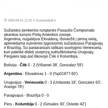
2004-04-01 11:01
© Eurofootball.lt
Sužaistos penkerios rungtynės Pasaulio Čempionato
atrankos turnyro Pietų Amerikos zonoje.
Argentina, nugalėjusi Ekvadorą, išsiveržė į pirmą vietą,
aplenkdama nulinėmis lygiosiomis sužaidusius Paragvajų
ir Braziliją. Su pastaraisiais taškais susilygino Venesuela,
kuri pateikė didelį siurprizą sutriuškindama Urugvajų.
Pergales taip pat iškovojo Čilė ir Kolumbija.
Bolivija -
Čilė
0 - 2 (Villaroel 38', Gonzalez 59')
Argentina
- Ekvadoras 1 - 0 (%p01977 60')
Urugvajus -
Venesuela
0 - 3 (Urdaneta 18', Gonzalez 63',
Arango 78')
Paragvajus - Brazilija 0 - 0
Peru -
Kolumbija
0 - 2 (Grisales 30', Oviedo 42')