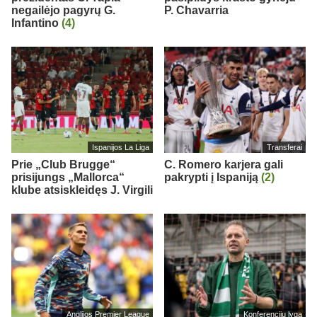
negailėjo pagyrų G.
P. Chavarria
Infantino
(4)
Ispanijos La Liga
Transferai
Prie „Club Brugge“
C. Romero karjera gali
prisijungs „Mallorca“
pakrypti į Ispaniją
(2)
klube atsiskleidęs J. Virgili
Anglijos Premier League
Konferencijų lyga