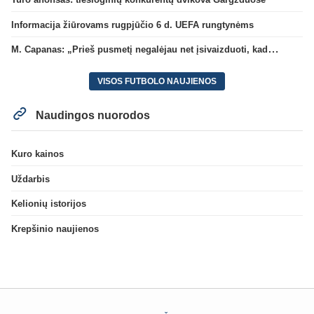
Informacija žiūrovams rugpjūčio 6 d. UEFA rungtynėms
M. Capanas: „Prieš pusmetį negalėjau net įsivaizduoti, kad žaisime prieš „Hajduk“
VISOS FUTBOLO NAUJIENOS
Naudingos nuorodos
Kuro kainos
Uždarbis
Kelionių istorijos
Krepšinio naujienos