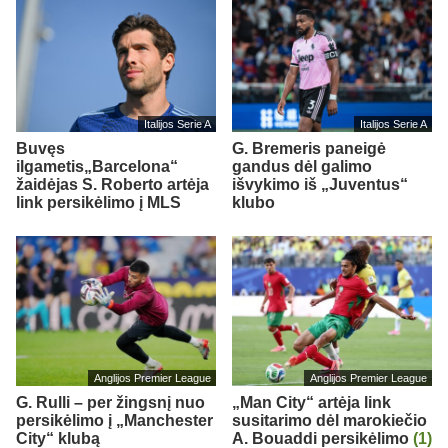
Italijos Serie A
Italijos Serie A
Buvęs
G. Bremeris paneigė
ilgametis„Barcelona“
gandus dėl galimo
žaidėjas S. Roberto artėja
išvykimo iš „Juventus“
link persikėlimo į MLS
klubo
Anglijos Premier League
Anglijos Premier League
G. Rulli – per žingsnį nuo
„Man City“ artėja link
persikėlimo į „Manchester
susitarimo dėl marokiečio
City“ klubą
A. Bouaddi persikėlimo
(1)