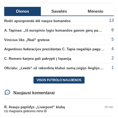
Dienos
Savaitės
Mėnesio
13
Rodri apsisprendė dėl naujos komandos
6
A. Tapinas: „Iš europinio lygio komandos gavom gerų pamokų“
5
Vinicius liks „Real“ gretose
4
Argentinos federacijos prezidentas C. Tapia negailėjo pagyrų G. Infantino
2
C. Romero karjera gali pakrypti į Ispaniją
1
Oficialu: „Leeds“ už rekordinę klubui sumą įsigijo Anglijos rinktinės vartininką
VISOS FUTBOLO NAUJIENOS
Naujausi komentarai
R. Araujo papildys „Liverpool“ klubą
20 min.
Uz magvaira getesniu nera 🤣