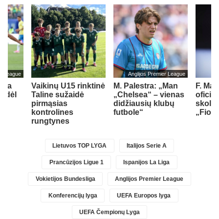
er League
Anglijos Premier League
tėja
Vaikinų U15 rinktinė
M. Palestra: „Man
F. Ma
o dėl
Taline sužaidė
„Chelsea“ – vienas
oficia
pirmąsias
didžiausių klubų
skoli
kontrolines
futbole“
„Fiore
1)
rungtynes
Lietuvos TOP LYGA
Italijos Serie A
Prancūzijos Ligue 1
Ispanijos La Liga
Vokietijos Bundesliga
Anglijos Premier League
Konferencijų lyga
UEFA Europos lyga
UEFA Čempionų Lyga