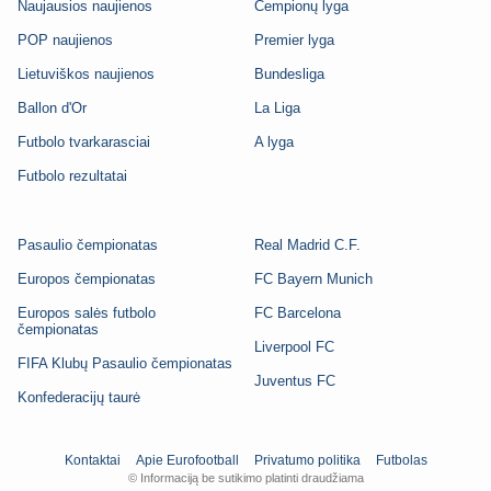
Naujausios naujienos
Čempionų lyga
POP naujienos
Premier lyga
Lietuviškos naujienos
Bundesliga
Ballon d'Or
La Liga
Futbolo tvarkarasciai
A lyga
Futbolo rezultatai
Pasaulio čempionatas
Real Madrid C.F.
Europos čempionatas
FC Bayern Munich
Europos salės futbolo
FC Barcelona
čempionatas
Liverpool FC
FIFA Klubų Pasaulio čempionatas
Juventus FC
Konfederacijų taurė
Kontaktai
Apie Eurofootball
Privatumo politika
Futbolas
© Informaciją be sutikimo platinti draudžiama