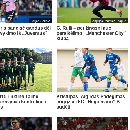
Italijos Serie A
Anglijos Premier League
ris paneigė gandus dėl
G. Rulli – per žingsnį nuo
švykimo iš „Juventus“
persikėlimo į „Manchester City“
klubą
15 rinktinė Taline
Kristupas–Algirdas Padegimas
pirmąsias kontrolines
sugrįžta į FC „Hegelmann” B
es
sudėtį