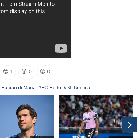
😍
1
😲
0
😡
0
 Fabian di Maria
#FC Porto
#SL Benfica