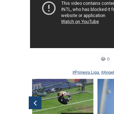
😂
0
#Primeira Liga
#Angel