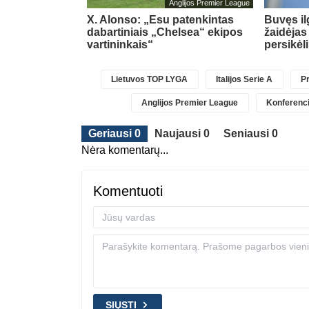
glijos Premier League
Anglijos Premier League
pasipildys
X. Alonso: „Esu patenkintas
Buvęs i
Chavarria
dabartiniais „Chelsea“ ekipos
žaidėjas
vartininkais“
persikėl
Lietuvos TOP LYGA
Italijos Serie A
Pr
Anglijos Premier League
Konferenci
Geriausi 0
Naujausi 0
Seniausi 0
Nėra komentarų...
Komentuoti
SIŲSTI