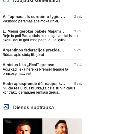
Naujausi komentarai
A. Tapinas: „Iš europinio lygio komandos gavom gerų pamokų“
2 val.
Pasirodo,paramas apsimoka rinkti.
L. Messi gerokai pakėlė Majamio „Inter“ komandos vertę
3 val.
Beje ta pati Barca siais metais galiausiai islipo is
skolu, del to gali leisti pagaliau taikytis i
komandos pildyma ka ir daro su Adeyemi, Rodri,
visa Julian Alvarez saga.
Argentinos federacijos prezidentas C. Tapia negailėjo pagyrų G. Infantino
5 val.
Šūdas apie šūdą tik gerai
Vinicius liks „Real“ gretose
7 val.
Ačiū kad lieka,nereiks Premier league ta
princesę matyti😀
Rodri apsisprendė dėl naujos komandos
8 val.
Nu čia realui bus kliurka,žaidžia su Viniciaus
kontraktu geriau,nei renkasi gerus
žaidėjus...kolkas ne vienas nebuvo geras
Dienos nuotrauka