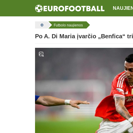
NAUJIE
Futbolo naujienos
Po A. Di Maria įvarčio „Benfica“ t