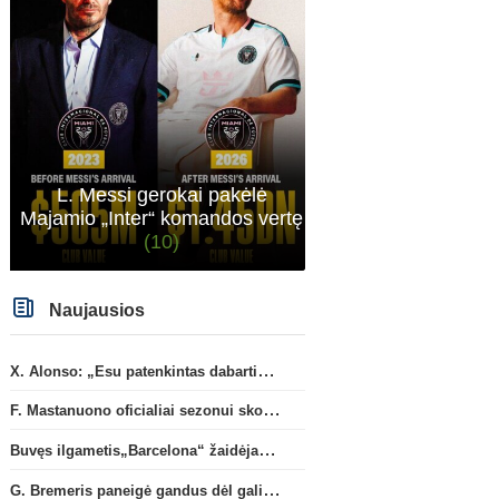
L. Messi gerokai pakėlė
Majamio „Inter“ komandos vertę
(10)
Naujausios
X. Alonso: „Esu patenkintas dabartiniais „Chelsea“ ekipos vartininkais“
F. Mastanuono oficialiai sezonui skolinamas „Fiorentina“ ekipai
Buvęs ilgametis„Barcelona“ žaidėjas S. Roberto artėja link persikėlimo į MLS
G. Bremeris paneigė gandus dėl galimo išvykimo iš „Juventus“ klubo