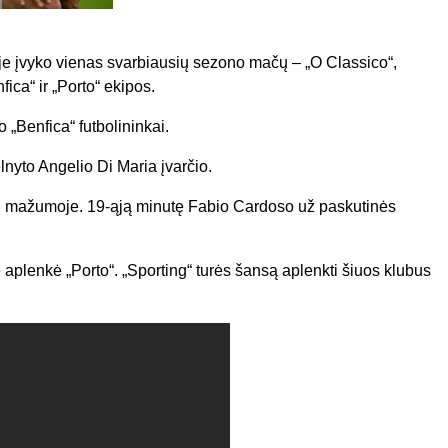
je įvyko vienas svarbiausių sezono mačų – „O Classico“,
ica“ ir „Porto“ ekipos.
 „Benfica“ futbolininkai.
lnyto Angelio Di Maria įvarčio.
aisti mažumoje. 19-ąją minutę Fabio Cardoso už paskutinės
e aplenkė „Porto“. „Sporting“ turės šansą aplenkti šiuos klubus