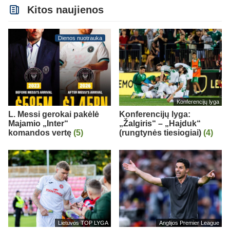
Kitos naujienos
Dienos nuotrauka
Konferencijų lyga
L. Messi gerokai pakėlė
Konferencijų lyga:
Majamio „Inter“
„Žalgiris“ – „Hajduk“
komandos vertę
(5)
(rungtynės tiesiogiai)
(4)
Lietuvos TOP LYGA
Anglijos Premier League