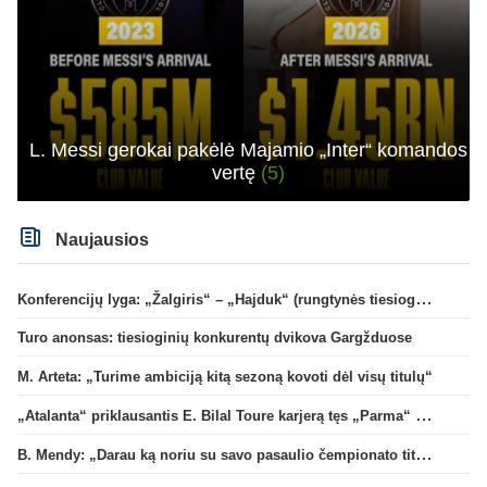
L. Messi gerokai pakėlė Majamio „Inter“ komandos
vertę
(5)
Naujausios
Konferencijų lyga: „Žalgiris“ – „Hajduk“ (rungtynės tiesiogiai)
Turo anonsas: tiesioginių konkurentų dvikova Gargžduose
M. Arteta: „Turime ambiciją kitą sezoną kovoti dėl visų titulų“
„Atalanta“ priklausantis E. Bilal Toure karjerą tęs „Parma“ gretose
B. Mendy: „Darau ką noriu su savo pasaulio čempionato titulu“