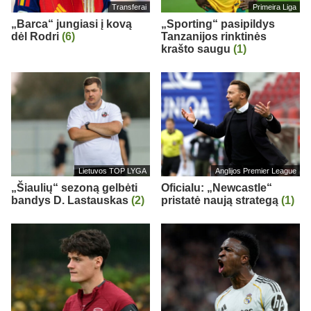
Transferai
Primeira Liga
„Barca“ jungiasi į kovą
„Sporting“ pasipildys
dėl Rodri
(6)
Tanzanijos rinktinės
krašto saugu
(1)
Lietuvos TOP LYGA
Anglijos Premier League
„Šiaulių“ sezoną gelbėti
Oficialu: „Newcastle“
bandys D. Lastauskas
(2)
pristatė naują strategą
(1)