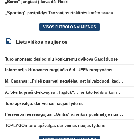
„Barca“ jungiasi į kovą dėl Rodri
„Sporting“ pasipildys Tanzanijos rinktinės krašto saugu
VISOS FUTBOLO NAUJIENOS
Lietuviškos naujienos
Turo anonsas: tiesioginių konkurentų dvikova Gargžduose
Informacija žiūrovams rugpjūčio 6 d. UEFA rungtynėms
M. Capanas: „Prieš pusmetį negalėjau net įsivaizduoti, kad žaisime prieš „Hajduk“
A. Skerla prieš dvikovą su „Hajduk“: „Tai kito kalibro komanda“
Turo apžvalga: dar vienas naujas lyderis
Persvaros neišsaugojusi „Gintra“ atrankos pusfinalyje nusileido Škotijos čempionėms
TOPLYGOS turo apžvalga: dar vienas naujas lyderis