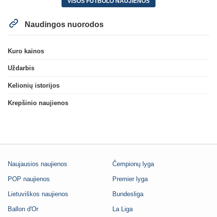
VISOS FUTBOLO NAUJIENOS
Naudingos nuorodos
Kuro kainos
Uždarbis
Kelionių istorijos
Krepšinio naujienos
Naujausios naujienos
Čempionų lyga
POP naujienos
Premier lyga
Lietuviškos naujienos
Bundesliga
Ballon d'Or
La Liga