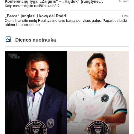
Konferencijų lyga: „Žalgiris“ – „Hajduk“ (rungtynės tiesiogiai)
48 min.
Kaip meras drįsta rusiškai kalbėt?
„Barca“ jungiasi į kovą dėl Rodri
1 val.
O prieš tai eile metų Real tvatino tavo barsą per visus galus. Pagarbos biški
abiem klubam kloune
Dienos nuotrauka