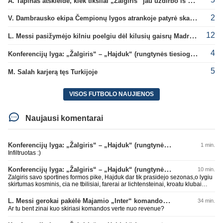
A. Tapinas atskleidė, kiek tiksliai „Žalgiris“ jau uždirbo iš UEFA premijų
2
V. Dambrausko ekipa Čempionų lygos atrankoje patyrė skaudžią nesėkmę
12
L. Messi pasižymėjo kilniu poelgiu dėl kilusių gaisrų Madride
4
Konferencijų lyga: „Žalgiris“ – „Hajduk“ (rungtynės tiesiogiai)
5
M. Salah karjerą tęs Turkijoje
VISOS FUTBOLO NAUJIENOS
Naujausi komentarai
Konferencijų lyga: „Žalgiris“ – „Hajduk“ (rungtynės tiesiogiai)
1 min.
Infiltruotas :)
Konferencijų lyga: „Žalgiris“ – „Hajduk“ (rungtynės tiesiogiai)
10 min.
Zalgiris savo sportines formos pike, Hajduk dar tik prasidejo sezonas,o lygiu
skirtumas kosminis, cia ne tbilisiai, farerai ar lichtensteinai, kroatu klubai
parode kokioje s.... esame, tad tuo ir baigsis futbolo atgimimas, lauksim dar
10 metu kitu stebuklingu rungtyniu pries koki kysiniovo metalista
L. Messi gerokai pakėlė Majamio „Inter“ komandos vertę
34 min.
Ar tu bent zinai kuo skiriasi komandos verte nuo revenue?