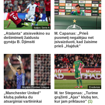
Italijos Serie A
„Atalanta“ atsisveikino su
M. Capanas: „Prieš
dešimtmetį žaidusiu
pusmetį negalėjau net
gynėju B. Djimsiti
įsivaizduoti, kad žaisime
prieš „Hajduk“
Anglijos Premier League
Eredivisie
„Manchester United“
M. ter Stegenas: „Turime
klubą palieka du
grąžinti „Ajax“ klubą ten,
atsarginiai vartininkai
kur jam priklauso“
(1)