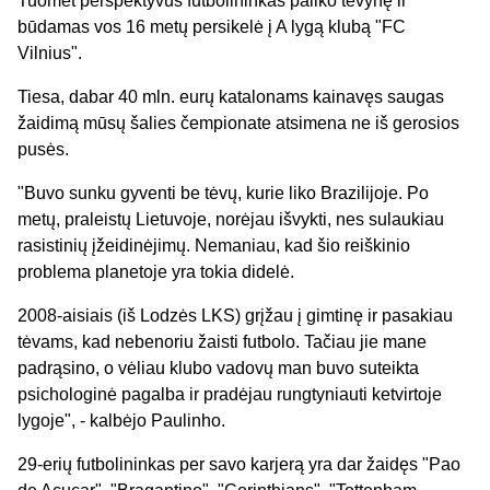
Tuomet perspektyvus futbolininkas paliko tėvynę ir
būdamas vos 16 metų persikelė į A lygą klubą "FC
Vilnius".
Tiesa, dabar 40 mln. eurų katalonams kainavęs saugas
žaidimą mūsų šalies čempionate atsimena ne iš gerosios
pusės.
"Buvo sunku gyventi be tėvų, kurie liko Brazilijoje. Po
metų, praleistų Lietuvoje, norėjau išvykti, nes sulaukiau
rasistinių įžeidinėjimų. Nemaniau, kad šio reiškinio
problema planetoje yra tokia didelė.
2008-aisiais (iš Lodzės LKS) grįžau į gimtinę ir pasakiau
tėvams, kad nebenoriu žaisti futbolo. Tačiau jie mane
padrąsino, o vėliau klubo vadovų man buvo suteikta
psichologinė pagalba ir pradėjau rungtyniauti ketvirtoje
lygoje", - kalbėjo Paulinho.
29-erių futbolininkas per savo karjerą yra dar žaidęs "Pao