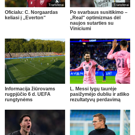
Transferai
Transferai
Oficialu: C. Norgaardas
Po svarbaus susitikimo –
keliasi į „Everton“
„Real“ optimizmas dėl
naujos sutarties su
Viniciumi
Informacija žiūrovams
L. Messi lygų taurėje
rugpjūčio 6 d. UEFA
pasižymėjo dubliu ir atliko
rungtynėms
rezultatyvų perdavimą