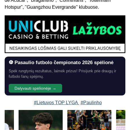
de Acucar", "Bragantino", "Corinthians", "Tottenham
Hotspur", "Guangzhou Evergrande" klubuose.
⚽ Pasaulio futbolo čempionato 2026 spėlionė
Spėk rungtynių rezultatus, laimėk prizus! Prisijunk prie draugų ir
futbolo fanų spėjimų.
Dalyvauti spėlionėje →
#Lietuvos TOP LYGA
#Paulinho