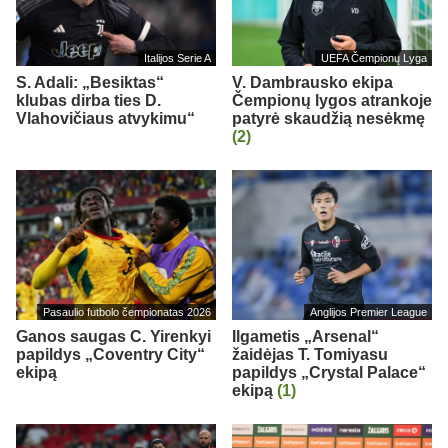
Italijos Serie A
UEFA Čempionų Lyga
S. Adali: „Besiktas“
V. Dambrausko ekipa
klubas dirba ties D.
Čempionų lygos atrankoje
Vlahovičiaus atvykimu“
patyrė skaudžią nesėkmę
(2)
Pasaulio futbolo čempionatas 2026
Anglijos Premier League
Ganos saugas C. Yirenkyi
Ilgametis „Arsenal“
papildys „Coventry City“
žaidėjas T. Tomiyasu
ekipą
papildys „Crystal Palace“
ekipą
(1)