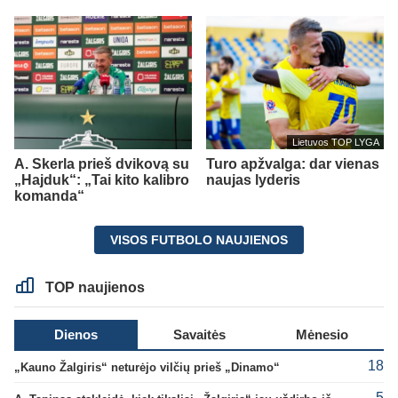
Lietuvos TOP LYGA
A. Skerla prieš dvikovą su
Turo apžvalga: dar vienas
„Hajduk“: „Tai kito kalibro
naujas lyderis
komanda“
VISOS FUTBOLO NAUJIENOS
TOP naujienos
Dienos
Savaitės
Mėnesio
18
„Kauno Žalgiris“ neturėjo vilčių prieš „Dinamo“
5