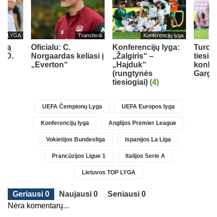
TOP LYGA
Transferai
Konferencijų lyga
oną
Oficialu: C.
Konferencijų lyga:
Turo 
s D.
Norgaardas keliasi į
„Žalgiris“ –
tiesio
2)
„Everton“
„Hajduk“
konku
(rungtynės
Gargž
tiesiogiai)
(4)
UEFA Čempionų Lyga
UEFA Europos lyga
Konferencijų lyga
Anglijos Premier League
Vokietijos Bundesliga
Ispanijos La Liga
Prancūzijos Ligue 1
Italijos Serie A
Lietuvos TOP LYGA
Geriausi 0
Naujausi 0
Seniausi 0
Nėra komentarų...