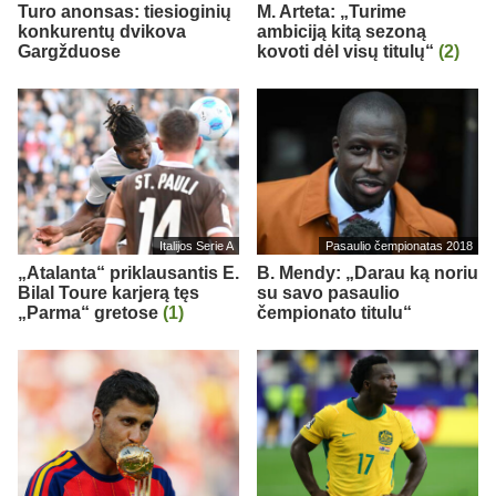
Turo anonsas: tiesioginių
M. Arteta: „Turime
konkurentų dvikova
ambiciją kitą sezoną
Gargžduose
kovoti dėl visų titulų“
(2)
Italijos Serie A
Pasaulio čempionatas 2018
„Atalanta“ priklausantis E.
B. Mendy: „Darau ką noriu
Bilal Toure karjerą tęs
su savo pasaulio
„Parma“ gretose
(1)
čempionato titulu“