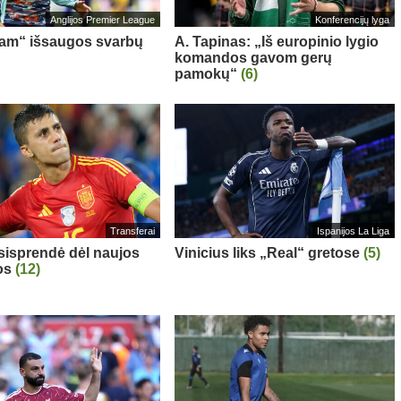
Anglijos Premier League
Konferencijų lyga
am“ išsaugos svarbų
A. Tapinas: „Iš europinio lygio
komandos gavom gerų
pamokų“
(6)
Transferai
Ispanijos La Liga
sisprendė dėl naujos
Vinicius liks „Real“ gretose
(5)
os
(12)