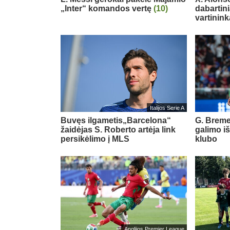
„Inter“ komandos vertę
(10)
dabartin
vartinink
Italijos Serie A
Buvęs ilgametis„Barcelona“
G. Breme
žaidėjas S. Roberto artėja link
galimo i
persikėlimo į MLS
klubo
Anglijos Premier League