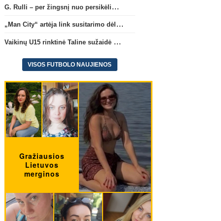
G. Rulli – per žingsnį nuo persikėlimo į „Manchester City“ klubą
„Man City“ artėja link susitarimo dėl marokiečio A. Bouaddi persikėlimo
Vaikinų U15 rinktinė Taline sužaidė pirmąsias kontrolines rungtynes
VISOS FUTBOLO NAUJIENOS