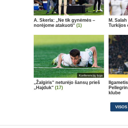
A. Skerla: „Ne tik gynėmės –
M. Salah 
norėjome atakuoti“
(1)
Turkijos
Konferencijų lyga
„Žalgiris“ neturėjo šansų prieš
Ilgameti
„Hajduk“
(17)
Pellegri
klube
VISOS