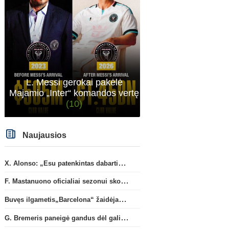
G. Rulli – per žingsnį nuo
„Man City“ artėja link
persikėlimo į „Manchester City“
susitarimo dėl marokieči
klubą
Bouaddi persikėlimo
(1)
L. Messi gerokai pakėlė
Majamio „Inter“ komandos vertę
(10)
Naujausios
X. Alonso: „Esu patenkintas dabartiniais „Chelsea“ ekipos vartininkais“
F. Mastanuono oficialiai sezonui skolinamas „Fiorentina“ ekipai
Buvęs ilgametis„Barcelona“ žaidėjas S. Roberto artėja link persikėlimo į MLS
G. Bremeris paneigė gandus dėl galimo išvykimo iš „Juventus“ klubo