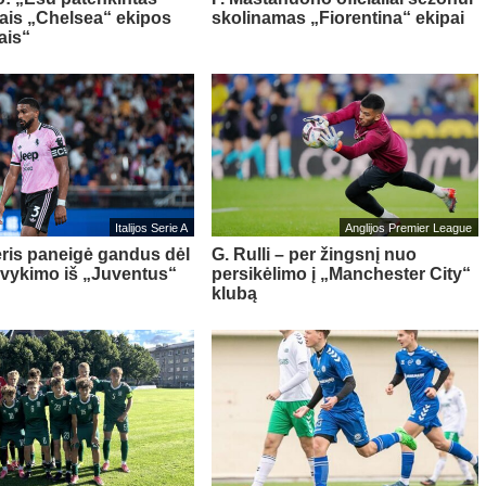
iais „Chelsea“ ekipos
skolinamas „Fiorentina“ ekipai
ais“
Italijos Serie A
Anglijos Premier League
ris paneigė gandus dėl
G. Rulli – per žingsnį nuo
švykimo iš „Juventus“
persikėlimo į „Manchester City“
klubą