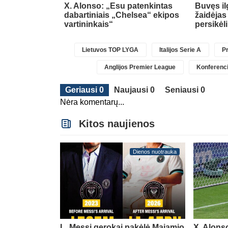
pasipildys
X. Alonso: „Esu patenkintas
Buvęs i
Chavarria
dabartiniais „Chelsea“ ekipos
žaidėjas
vartininkais“
persikėl
Lietuvos TOP LYGA
Italijos Serie A
Pr
Anglijos Premier League
Konferenci
Geriausi 0
Naujausi 0
Seniausi 0
Nėra komentarų...
Kitos naujienos
Dienos nuotrauka
L. Messi gerokai pakėlė Majamio
X. Alons