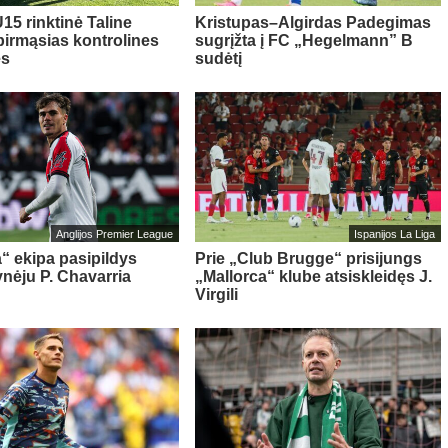
15 rinktinė Taline
Kristupas–Algirdas Padegimas
pirmąsias kontrolines
sugrįžta į FC „Hegelmann” B
es
sudėtį
Anglijos Premier League
Ispanijos La Liga
“ ekipa pasipildys
Prie „Club Brugge“ prisijungs
ynėju P. Chavarria
„Mallorca“ klube atsiskleidęs J.
Virgili