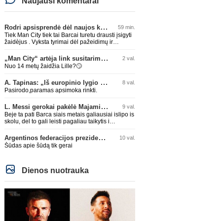
Naujausi komentarai
Rodri apsisprendė dėl naujos komandos
59 min.
Tiek Man City tiek tai Barcai turetu drausti įsigyti
žaidèjus . Vyksta tyrimai dėl pažeidimų ir
dideliais skolos . APGAILĖTINA kai taip lygos
leidžia daryti.
„Man City“ artėja link susitarimo dėl marokiečio A. Bouaddi persikėlimo
2 val.
Nuo 14 metų žaidžia Lille?🙄
A. Tapinas: „Iš europinio lygio komandos gavom gerų pamokų“
8 val.
Pasirodo,paramas apsimoka rinkti.
L. Messi gerokai pakėlė Majamio „Inter“ komandos vertę
9 val.
Beje ta pati Barca siais metais galiausiai islipo is
skolu, del to gali leisti pagaliau taikytis i
komandos pildyma ka ir daro su Adeyemi, Rodri,
visa Julian Alvarez saga.
Argentinos federacijos prezidentas C. Tapia negailėjo pagyrų G. Infantino
10 val.
Šūdas apie šūdą tik gerai
Dienos nuotrauka
Anglijos Premier League
Anglijos Premi