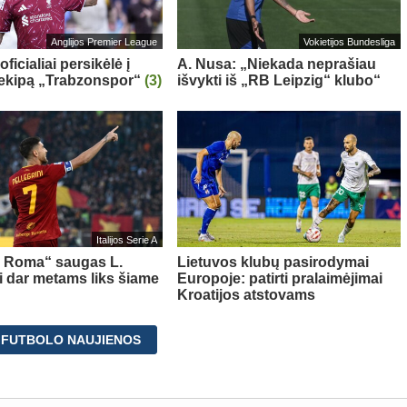
Anglijos Premier League
Vokietijos Bundesliga
oficialiai persikėlė į
A. Nusa: „Niekada neprašiau
 ekipą „Trabzonspor“
(3)
išvykti iš „RB Leipzig“ klubo“
Italijos Serie A
s Roma“ saugas L.
Lietuvos klubų pasirodymai
ni dar metams liks šiame
Europoje: patirti pralaimėjimai
Kroatijos atstovams
 FUTBOLO NAUJIENOS