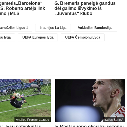
lgametis„Barcelona“
G. Bremeris paneigė gandus
 S. Roberto artėja link
dėl galimo išvykimo iš
imo į MLS
„Juventus“ klubo
ancūzijos Ligue 1
Ispanijos La Liga
Vokietijos Bundesliga
jų lyga
UEFA Europos lyga
UEFA Čempionų Lyga
Anglijos Premier League
Italijos Serie A
o: „Esu patenkintas
F. Mastanuono oficialiai sezonui