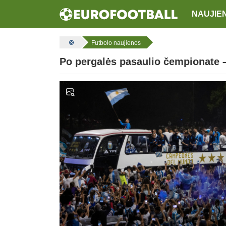
NAUJIE
Futbolo naujienos
Po pergalės pasaulio čempionate –