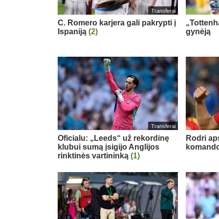
Transferai
C. Romero karjera gali pakrypti į
„Tottenh
Ispaniją
(2)
gynėją
Transferai
Oficialu: „Leeds“ už rekordinę
Rodri ap
klubui sumą įsigijo Anglijos
komand
rinktinės vartininką
(1)