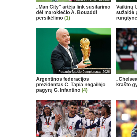
„Man City“ artėja link susitarimo
Vaikinų U
dėl marokiečio A. Bouaddi
sužaidė 
persikėlimo
(1)
rungtyn
Pasaulio futbolo čempionatas 2026
Argentinos federacijos
„Chelsea
prezidentas C. Tapia negailėjo
krašto g
pagyrų G. Infantino
(4)