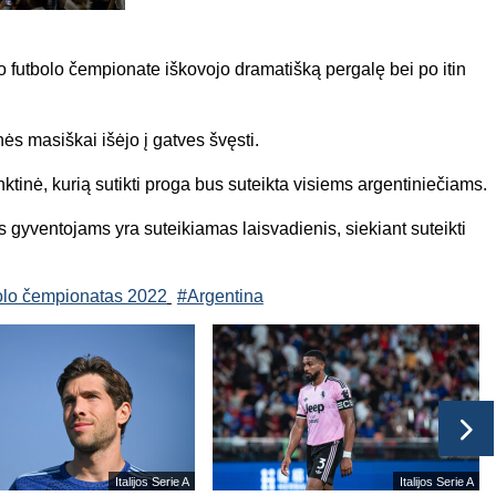
o futbolo čempionate iškovojo dramatišką pergalę bei po itin
nės masiškai išėjo į gatves švęsti.
inktinė, kurią sutikti proga bus suteikta visiems argentiniečiams.
 gyventojams yra suteikiamas laisvadienis, siekiant suteikti
olo čempionatas 2022
#Argentina
Italijos Serie A
Italijos Serie A