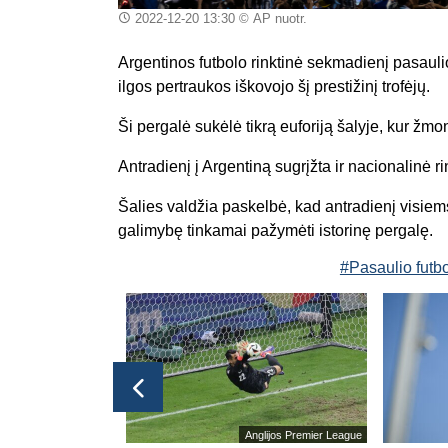
2022-12-20 13:30
© AP nuotr.
Argentinos futbolo rinktinė sekmadienį pasauli
ilgos pertraukos iškovojo šį prestižinį trofėjų.
Ši pergalė sukėlė tikrą euforiją šalyje, kur žmo
Antradienį į Argentiną sugrįžta ir nacionalinė r
Šalies valdžia paskelbė, kad antradienį visiems
galimybę tinkamai pažymėti istorinę pergalę.
#Pasaulio futb
glijos Premier League
Anglijos Premier League