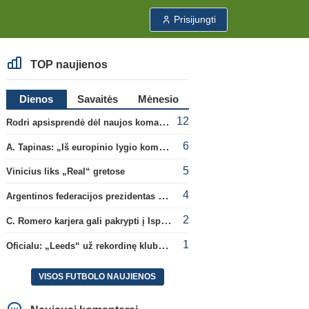
Prisijungti
TOP naujienos
Dienos
Savaitės
Mėnesio
12
Rodri apsisprendė dėl naujos komandos
6
A. Tapinas: „Iš europinio lygio komandos gavom gerų pamokų“
5
Vinicius liks „Real“ gretose
4
Argentinos federacijos prezidentas C. Tapia negailėjo pagyrų G. Infantino
2
C. Romero karjera gali pakrypti į Ispaniją
1
Oficialu: „Leeds“ už rekordinę klubui sumą įsigijo Anglijos rinktinės vartininką
VISOS FUTBOLO NAUJIENOS