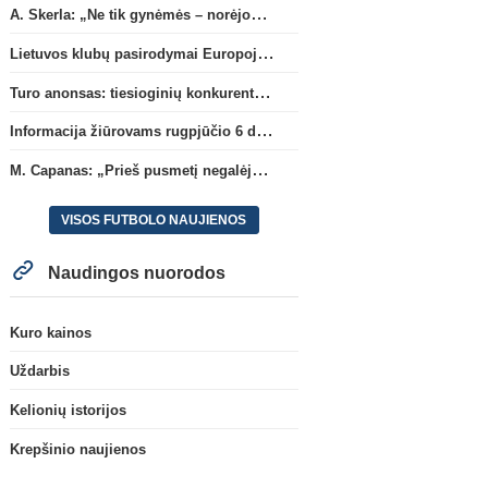
A. Skerla: „Ne tik gynėmės – norėjome atakuoti“
Lietuvos klubų pasirodymai Europoje: patirti pralaimėjimai Kroatijos atstovams
Turo anonsas: tiesioginių konkurentų dvikova Gargžduose
Informacija žiūrovams rugpjūčio 6 d. UEFA rungtynėms
M. Capanas: „Prieš pusmetį negalėjau net įsivaizduoti, kad žaisime prieš „Hajduk“
VISOS FUTBOLO NAUJIENOS
Naudingos nuorodos
Kuro kainos
Uždarbis
Kelionių istorijos
Krepšinio naujienos