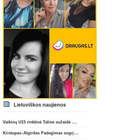
Lietuviškos naujienos
Vaikinų U15 rinktinė Taline sužaidė pirmąsias kontrolines rungtynes
Kristupas–Algirdas Padegimas sugrįžta į FC „Hegelmann” B sudėtį