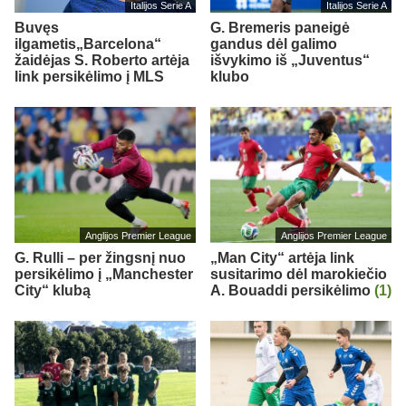
Italijos Serie A
Italijos Serie A
Buvęs
G. Bremeris paneigė
ilgametis„Barcelona“
gandus dėl galimo
žaidėjas S. Roberto artėja
išvykimo iš „Juventus“
link persikėlimo į MLS
klubo
Anglijos Premier League
Anglijos Premier League
G. Rulli – per žingsnį nuo
„Man City“ artėja link
persikėlimo į „Manchester
susitarimo dėl marokiečio
City“ klubą
A. Bouaddi persikėlimo
(1)