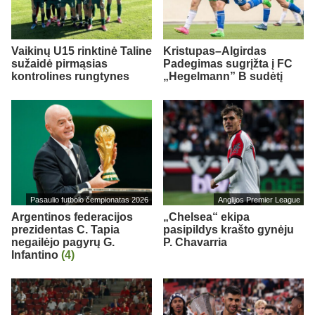
Vaikinų U15 rinktinė Taline
Kristupas–Algirdas
sužaidė pirmąsias
Padegimas sugrįžta į FC
kontrolines rungtynes
„Hegelmann” B sudėtį
Pasaulio futbolo čempionatas 2026
Anglijos Premier League
Argentinos federacijos
„Chelsea“ ekipa
prezidentas C. Tapia
pasipildys krašto gynėju
negailėjo pagyrų G.
P. Chavarria
Infantino
(4)