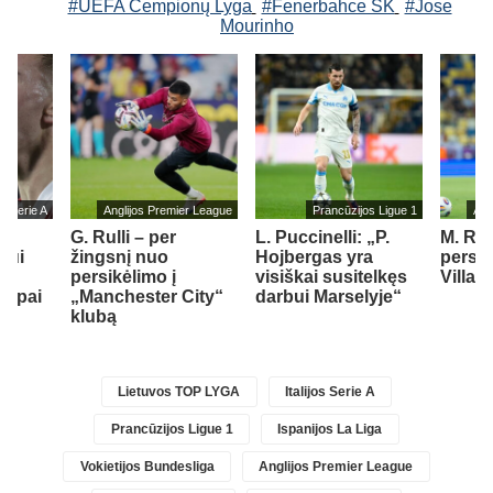
#UEFA Čempionų Lyga
#Fenerbahce SK
#Jose
Mourinho
jos Serie A
Anglijos Premier League
Prancūzijos Ligue 1
Ang
o
G. Rulli – per
L. Puccinelli: „P.
M. Ru
onui
žingsnį nuo
Hojbergas yra
persik
persikėlimo į
visiškai susitelkęs
Villa“
ekipai
„Manchester City“
darbui Marselyje“
klubą
Lietuvos TOP LYGA
Italijos Serie A
Prancūzijos Ligue 1
Ispanijos La Liga
Vokietijos Bundesliga
Anglijos Premier League