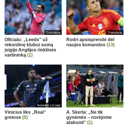
Transferai
Transferai
Oficialu: „Leeds“ už
Rodri apsisprendė dėl
rekordinę klubui sumą
naujos komandos
(13)
įsigijo Anglijos rinktinės
vartininką
(1)
Ispanijos La Liga
Vinicius liks „Real“
A. Skerla: „Ne tik
gretose
(5)
gynėmės – norėjome
atakuoti“
(1)