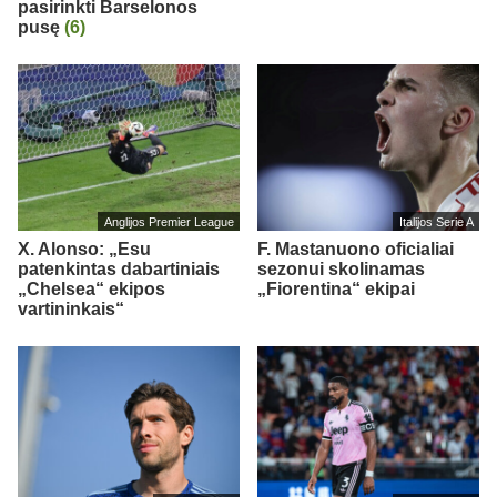
pasirinkti Barselonos
pusę
(6)
Anglijos Premier League
Italijos Serie A
X. Alonso: „Esu
F. Mastanuono oficialiai
patenkintas dabartiniais
sezonui skolinamas
„Chelsea“ ekipos
„Fiorentina“ ekipai
vartininkais“