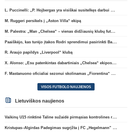
L. Puccinelli: „P. Hojbergas yra visiškai susitelkęs darbui Marselyje“
M. Ruggeri persikels į „Aston Villa“ ekipą
M. Palestra: „Man „Chelsea“ – vienas didžiausių klubų futbole“
Paaiškėjo, kas turėjo įtakos Rodri sprendimui pasirinkti Barselonos pusę
R. Araujo papildys „Liverpool“ klubą
X. Alonso: „Esu patenkintas dabartiniais „Chelsea“ ekipos vartininkais“
F. Mastanuono oficialiai sezonui skolinamas „Fiorentina“ ekipai
VISOS FUTBOLO NAUJIENOS
Lietuviškos naujienos
Vaikinų U15 rinktinė Taline sužaidė pirmąsias kontrolines rungtynes
Kristupas–Algirdas Padegimas sugrįžta į FC „Hegelmann” B sudėtį