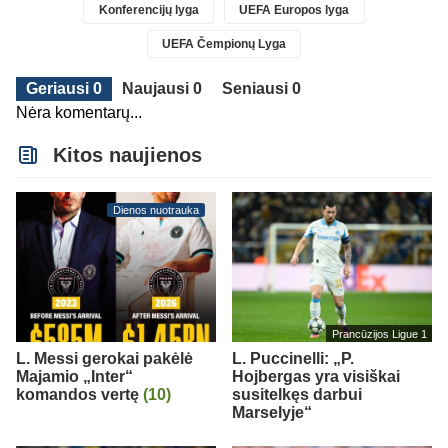
Konferencijų lyga
UEFA Europos lyga
UEFA Čempionų Lyga
Geriausi 0
Naujausi 0
Seniausi 0
Nėra komentarų...
Kitos naujienos
Dienos nuotrauka
Prancūzijos Ligue 1
L. Messi gerokai pakėlė
L. Puccinelli: „P.
Majamio „Inter“
Hojbergas yra visiškai
komandos vertę
(10)
susitelkęs darbui
Marselyje“