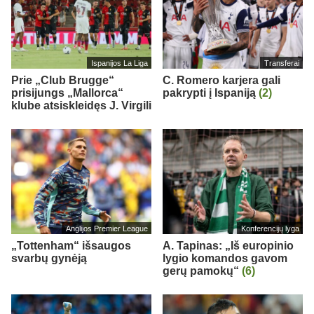
Ispanijos La Liga
Transferai
Prie „Club Brugge“
C. Romero karjera gali
prisijungs „Mallorca“
pakrypti į Ispaniją
(2)
klube atsiskleidęs J. Virgili
Anglijos Premier League
Konferencijų lyga
„Tottenham“ išsaugos
A. Tapinas: „Iš europinio
svarbų gynėją
lygio komandos gavom
gerų pamokų“
(6)