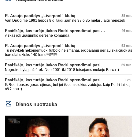
R. Araujo papildys „Liverpool“ klubą
38 min.
Van Dijk gime 1991 liepos 8 d ,taigi ,jam ne 38 o 35 metai .Taigi nepezek
Paaiškėjo, kas turėjo įtakos Rodri sprendimui pasirinkti Barselonos pusę
46 min.
viskas iok ,pasirinko geresne komanda
R. Araujo papildys „Liverpool“ klubą
53 min.
Tu nevykeli nekomentuok, futbolo neismanai, eik pajamu geriau skaiciuok as
barcolai uzteks 140 lemu🤣🤣🤣
Paaiškėjo, kas turėjo įtakos Rodri sprendimui pasirinkti Barselonos pusę
59 min.
Negreiro bylą pažiūrėk. Nuo 2001 iki 2018 teisėjams mokėjo Barca :)
Paaiškėjo, kas turėjo įtakos Rodri sprendimui pasirinkti Barselonos pusę
1 val.
Iš Rodri pusės geras ejimas, bet jei išstums tokius žaidėjus kaip Pedri tai ką
aš žinau :)
Dienos nuotrauka