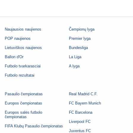
Naujausios naujienos
Čempionų lyga
POP naujienos
Premier lyga
Lietuviškos naujienos
Bundesliga
Ballon d'Or
La Liga
Futbolo tvarkarasciai
A lyga
Futbolo rezultatai
Pasaulio čempionatas
Real Madrid C.F.
Europos čempionatas
FC Bayern Munich
Europos salės futbolo
FC Barcelona
čempionatas
Liverpool FC
FIFA Klubų Pasaulio čempionatas
Juventus FC