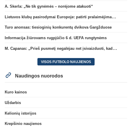
A. Skerla: „Ne tik gynėmės – norėjome atakuoti“
Lietuvos klubų pasirodymai Europoje: patirti pralaimėjimai Kroatijos atstovams
Turo anonsas: tiesioginių konkurentų dvikova Gargžduose
Informacija žiūrovams rugpjūčio 6 d. UEFA rungtynėms
M. Capanas: „Prieš pusmetį negalėjau net įsivaizduoti, kad žaisime prieš „Hajduk“
VISOS FUTBOLO NAUJIENOS
Naudingos nuorodos
Kuro kainos
Uždarbis
Kelionių istorijos
Krepšinio naujienos