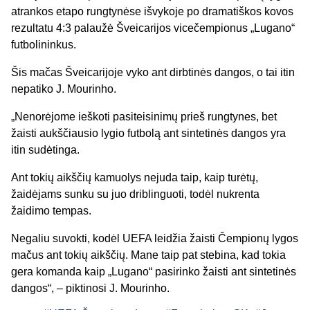
atrankos etapo rungtynėse išvykoje po dramatiškos kovos
rezultatu 4:3 palaužė Šveicarijos vicečempionus „Lugano“
futbolininkus.
Šis mačas Šveicarijoje vyko ant dirbtinės dangos, o tai itin
nepatiko J. Mourinho.
„Nenorėjome ieškoti pasiteisinimų prieš rungtynes, bet
žaisti aukščiausio lygio futbolą ant sintetinės dangos yra
itin sudėtinga.
Ant tokių aikščių kamuolys nejuda taip, kaip turėtų,
žaidėjams sunku su juo driblinguoti, todėl nukrenta
žaidimo tempas.
Negaliu suvokti, kodėl UEFA leidžia žaisti Čempionų lygos
mačus ant tokių aikščių. Mane taip pat stebina, kad tokia
gera komanda kaip „Lugano“ pasirinko žaisti ant sintetinės
dangos“, – piktinosi J. Mourinho.