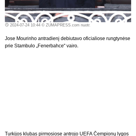
2024-07-24 10:44
© ZUMAPRESS.com nuotr.
Jose Mourinho antradienį debiutavo oficialiose rungtynėse
prie Stambulo „Fenerbahce“ vairo.
Turkijos klubas pirmosiose antrojo UEFA Čempionų lygos