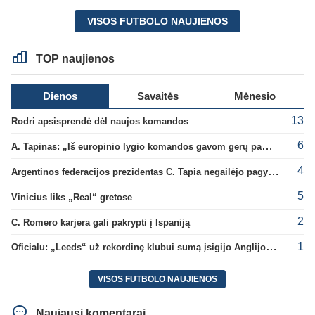
VISOS FUTBOLO NAUJIENOS
TOP naujienos
Dienos
Savaitės
Mėnesio
13
Rodri apsisprendė dėl naujos komandos
6
A. Tapinas: „Iš europinio lygio komandos gavom gerų pamokų“
4
Argentinos federacijos prezidentas C. Tapia negailėjo pagyrų G. Infantino
5
Vinicius liks „Real“ gretose
2
C. Romero karjera gali pakrypti į Ispaniją
1
Oficialu: „Leeds“ už rekordinę klubui sumą įsigijo Anglijos rinktinės vartininką
VISOS FUTBOLO NAUJIENOS
Naujausi komentarai