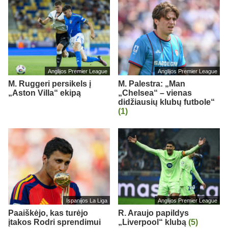
Anglijos Premier League
Anglijos Premier League
M. Ruggeri persikels į
M. Palestra: „Man
„Aston Villa“ ekipą
„Chelsea“ – vienas
didžiausių klubų futbole“
(1)
Ispanijos La Liga
Anglijos Premier League
Paaiškėjo, kas turėjo
R. Araujo papildys
įtakos Rodri sprendimui
„Liverpool“ klubą
(5)