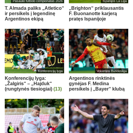
Pasaulio futbolo čempionatas 2026
Ispanijos La Liga
T. Almada paliks „Atletico“
„Brighton“ priklausantis
ir persikels į legendinę
F. Buonanotte karjerą
Argentinos ekipą
pratęs Ispanijoje
Konferencijų lyga
Vokietijos Bundesliga
Konferencijų lyga:
Argentinos rinktinės
„Žalgiris“ – „Hajduk“
gynėjas F. Medina
(rungtynės tiesiogiai)
(13)
persikels į „Bayer“ klubą