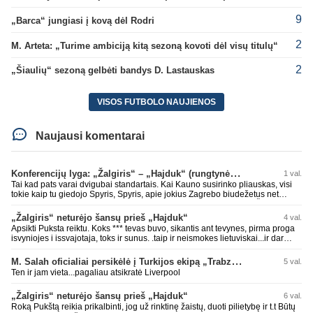
9
„Barca“ jungiasi į kovą dėl Rodri
2
M. Arteta: „Turime ambiciją kitą sezoną kovoti dėl visų titulų“
2
„Šiaulių“ sezoną gelbėti bandys D. Lastauskas
VISOS FUTBOLO NAUJIENOS
Naujausi komentarai
Konferencijų lyga: „Žalgiris“ – „Hajduk“ (rungtynės tiesiogiai)
1 val.
Tai kad pats varai dvigubai standartais. Kai Kauno susirinko pliauskas, visi
tokie kaip tu giedojo Spyris, Spyris, apie jokius Zagrebo biudežetus net
nekalbėjot. Dabar kai Spartakas gavo per rudają, tai jau pz BIUDŽETAS
daug didesnis. Tfu ant tokių.
„Žalgiris“ neturėjo šansų prieš „Hajduk“
4 val.
Apsikti Puksta reiktu. Koks *** tevas buvo, sikantis ant tevynes, pirma proga
isvyniojes i issvajotaja, toks ir sunus. .taip ir neismokes lietuviskai...ir dar
pasimaives pries ziurovus po golo...aciu, ne...nebent vertybiu neturintis
laurynas ikalbins
M. Salah oficialiai persikėlė į Turkijos ekipą „Trabzonspor“
5 val.
Ten ir jam vieta...pagaliau atsikratė Liverpool
„Žalgiris“ neturėjo šansų prieš „Hajduk“
6 val.
Roką Pukštą reikia prikalbinti, jog už rinktinę žaistų, duoti pilietybę ir t.t Būtų