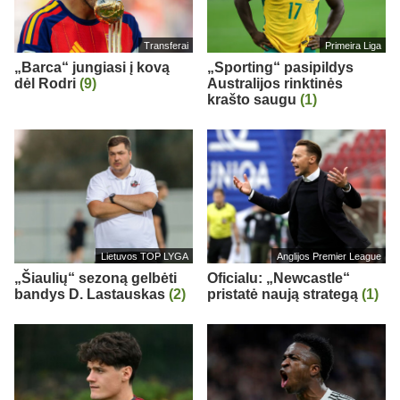
Transferai
Primeira Liga
„Barca“ jungiasi į kovą
„Sporting“ pasipildys
dėl Rodri
(9)
Australijos rinktinės
krašto saugu
(1)
Lietuvos TOP LYGA
Anglijos Premier League
„Šiaulių“ sezoną gelbėti
Oficialu: „Newcastle“
bandys D. Lastauskas
(2)
pristatė naują strategą
(1)