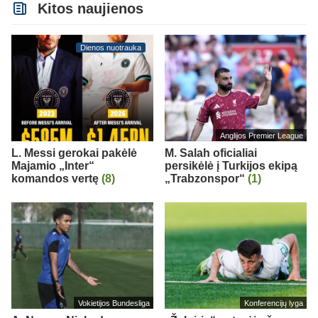
Kitos naujienos
Dienos nuotrauka
Anglijos Premier League
L. Messi gerokai pakėlė
M. Salah oficialiai
Majamio „Inter“
persikėlė į Turkijos ekipą
komandos vertę
(8)
„Trabzonspor“
(1)
Vokietijos Bundesliga
Konferencijų lyga