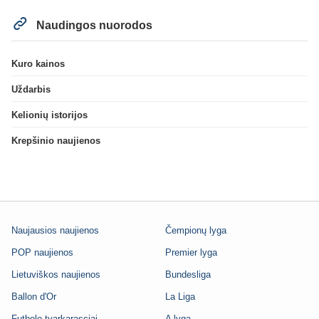
Naudingos nuorodos
Kuro kainos
Uždarbis
Kelionių istorijos
Krepšinio naujienos
Naujausios naujienos
Čempionų lyga
POP naujienos
Premier lyga
Lietuviškos naujienos
Bundesliga
Ballon d'Or
La Liga
Futbolo tvarkarasciai
A lyga