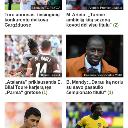
Lietuvos TOP LYGA
Anglijos Premier League
Turo anonsas: tiesioginių
M. Arteta: „Turime
konkurentų dvikova
ambiciją kitą sezoną
Gargžduose
kovoti dėl visų titulų“
(2)
Italijos Serie A
Pasaulio čempionatas 2018
„Atalanta“ priklausantis E.
B. Mendy: „Darau ką noriu
Bilal Toure karjerą tęs
su savo pasaulio
„Parma“ gretose
(1)
čempionato titulu“
(1)