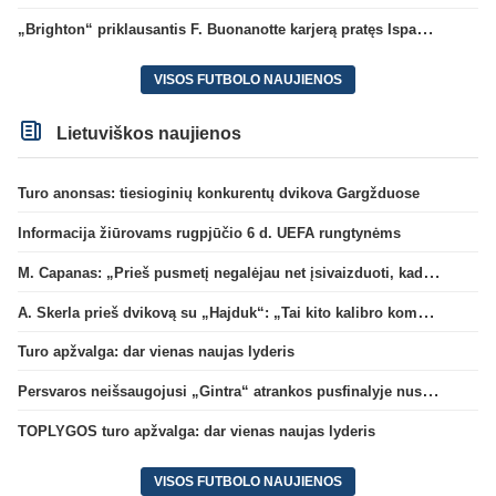
„Brighton“ priklausantis F. Buonanotte karjerą pratęs Ispanijoje
VISOS FUTBOLO NAUJIENOS
Lietuviškos naujienos
Turo anonsas: tiesioginių konkurentų dvikova Gargžduose
Informacija žiūrovams rugpjūčio 6 d. UEFA rungtynėms
M. Capanas: „Prieš pusmetį negalėjau net įsivaizduoti, kad žaisime prieš „Hajduk“
A. Skerla prieš dvikovą su „Hajduk“: „Tai kito kalibro komanda“
Turo apžvalga: dar vienas naujas lyderis
Persvaros neišsaugojusi „Gintra“ atrankos pusfinalyje nusileido Škotijos čempionėms
TOPLYGOS turo apžvalga: dar vienas naujas lyderis
VISOS FUTBOLO NAUJIENOS