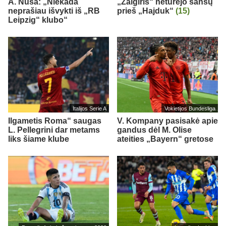
A. Nusa: „Niekada
„Žalgiris“ neturėjo šansų
neprašiau išvykti iš „RB
prieš „Hajduk“
(15)
Leipzig“ klubo“
Italijos Serie A
Vokietijos Bundesliga
Ilgametis Roma“ saugas
V. Kompany pasisakė apie
L. Pellegrini dar metams
gandus dėl M. Olise
liks šiame klube
ateities „Bayern“ gretose