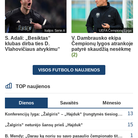
Italijos Serie A
UEFA Čempionų Lyga
S. Adali: „Besiktas“
V. Dambrausko ekipa
klubas dirba ties D.
Čempionų lygos atrankoje
Vlahovičiaus atvykimu“
patyrė skaudžią nesėkmę
(2)
VISOS FUTBOLO NAUJIENOS
TOP naujienos
Dienos
Savaitės
Mėnesio
13
Konferencijų lyga: „Žalgiris“ – „Hajduk“ (rungtynės tiesiogiai)
15
„Žalgiris“ neturėjo šansų prieš „Hajduk“
1
B. Mendy: „Darau ką noriu su savo pasaulio čempionato titulu“