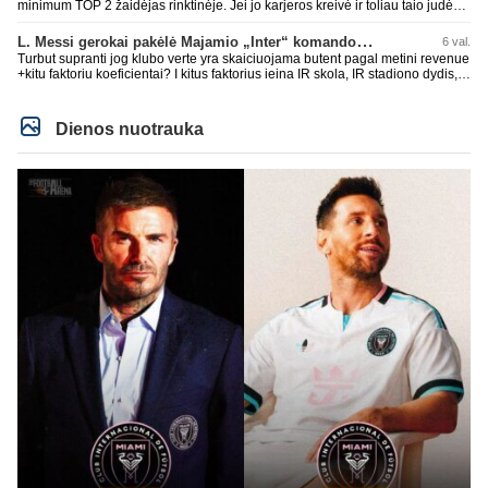
minimum TOP 2 žaidėjas rinktinėje. Jei jo karjeros kreivė ir toliau taio judės,
bus per vėlu po to, nes JAV ji pasikvies žaisti.
L. Messi gerokai pakėlė Majamio „Inter“ komandos vertę
6 val.
Turbut supranti jog klubo verte yra skaiciuojama butent pagal metini revenue
+kitu faktoriu koeficientai? I kitus faktorius ieina IR skola, IR stadiono dydis,
IR lygos populiarumas, IR dar eile kitu dalyku. O tavo pamineta Barca kuo
puikiausiai sugeneravo rekordini 1.1B revenue, kas stipriai prisidejo prie
milzinisko klubo vertes suoli siemet. Be to, tie 200 pamineti cia yra visiskai
Dienos nuotrauka
on-point, jeigu jau musu mylimas D. prasneko apie klubo vertes kelima, arba
CR atveju - numusima.