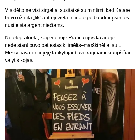
Vis dėlto ne visi sirgaliai susitaikė su mintimi, kad Katare
buvo užimta „tik“ antroji vieta ir finale po baudinių serijos
nusileista argentiniečiams.
Nufotografuota, kaip vienoje Prancūzijos kavinėje
nedelsiant buvo patiestas kilimėlis–marškinėliai su L.
Messi pavarde ir įėję lankytojai buvo raginami kruopščiai
valytis kojas.