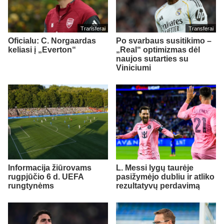
Transferai
Transferai
Oficialu: C. Norgaardas
Po svarbaus susitikimo –
keliasi į „Everton“
„Real“ optimizmas dėl
naujos sutarties su
Viniciumi
Informacija žiūrovams
L. Messi lygų taurėje
rugpjūčio 6 d. UEFA
pasižymėjo dubliu ir atliko
rungtynėms
rezultatyvų perdavimą