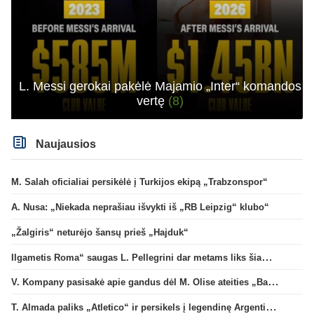
L. Messi gerokai pakėlė Majamio „Inter“ komandos
vertę
(8)
Naujausios
M. Salah oficialiai persikėlė į Turkijos ekipą „Trabzonspor“
A. Nusa: „Niekada neprašiau išvykti iš „RB Leipzig“ klubo“
„Žalgiris“ neturėjo šansų prieš „Hajduk“
Ilgametis Roma“ saugas L. Pellegrini dar metams liks šiame klube
V. Kompany pasisakė apie gandus dėl M. Olise ateities „Bayern“ gretose
T. Almada paliks „Atletico“ ir persikels į legendinę Argentinos ekipą