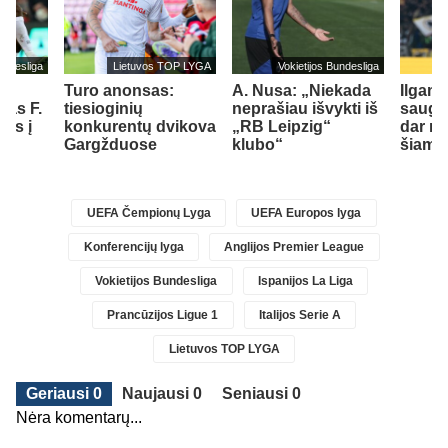
undesliga
Lietuvos TOP LYGA
Vokietijos Bundesliga
Turo anonsas:
A. Nusa: „Niekada
Ilgam
jas F.
tiesioginių
neprašiau išvykti iš
saugas
els į
konkurentų dvikova
„RB Leipzig“
dar me
ą
Gargžduose
klubo“
šiame
UEFA Čempionų Lyga
UEFA Europos lyga
Konferencijų lyga
Anglijos Premier League
Vokietijos Bundesliga
Ispanijos La Liga
Prancūzijos Ligue 1
Italijos Serie A
Lietuvos TOP LYGA
Geriausi 0
Naujausi 0
Seniausi 0
Nėra komentarų...