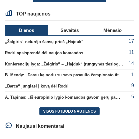
TOP naujienos
Dienos
Savaitės
Mėnesio
17
„Žalgiris“ neturėjo šansų prieš „Hajduk“
11
Rodri apsisprendė dėl naujos komandos
14
Konferencijų lyga: „Žalgiris“ – „Hajduk“ (rungtynės tiesiogiai)
1
B. Mendy: „Darau ką noriu su savo pasaulio čempionato titulu“
9
„Barca“ jungiasi į kovą dėl Rodri
5
A. Tapinas: „Iš europinio lygio komandos gavom gerų pamokų“
VISOS FUTBOLO NAUJIENOS
Naujausi komentarai