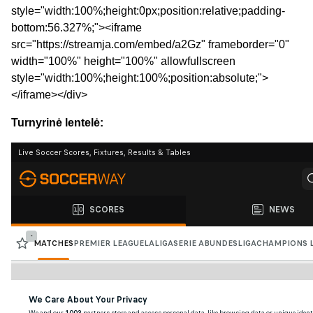
style="width:100%;height:0px;position:relative;padding-
bottom:56.327%;"><iframe
src="https://streamja.com/embed/a2Gz" frameborder="0"
width="100%" height="100%" allowfullscreen
style="width:100%;height:100%;position:absolute;">
</iframe></div>
Turnyrinė lentelė: