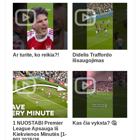
Ar turite, ko reikia?!
Didelis Traffordo
Išsaugojimas
1 NUOSTABI Premier
Kas čia vyksta? 🤔
League Apsauga Iš
Kiekvienos Minutės [1-
90] 2025/26