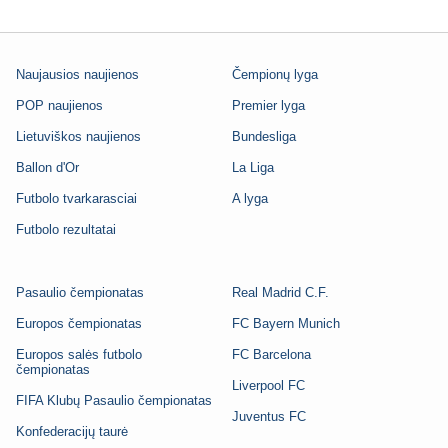
Naujausios naujienos
Čempionų lyga
POP naujienos
Premier lyga
Lietuviškos naujienos
Bundesliga
Ballon d'Or
La Liga
Futbolo tvarkarasciai
A lyga
Futbolo rezultatai
Pasaulio čempionatas
Real Madrid C.F.
Europos čempionatas
FC Bayern Munich
Europos salės futbolo
FC Barcelona
čempionatas
Liverpool FC
FIFA Klubų Pasaulio čempionatas
Juventus FC
Konfederacijų taurė