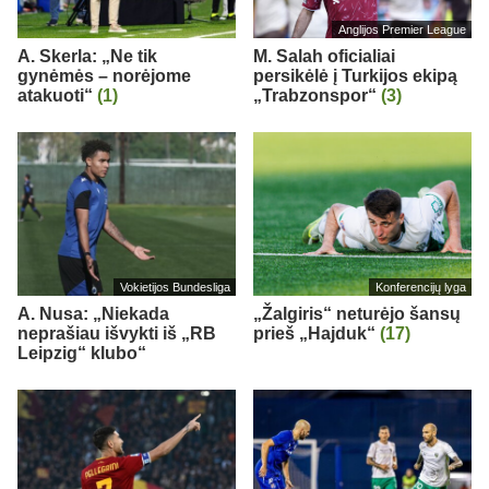
Anglijos Premier League
A. Skerla: „Ne tik
M. Salah oficialiai
gynėmės – norėjome
persikėlė į Turkijos ekipą
atakuoti“
(1)
„Trabzonspor“
(3)
Vokietijos Bundesliga
Konferencijų lyga
A. Nusa: „Niekada
„Žalgiris“ neturėjo šansų
neprašiau išvykti iš „RB
prieš „Hajduk“
(17)
Leipzig“ klubo“