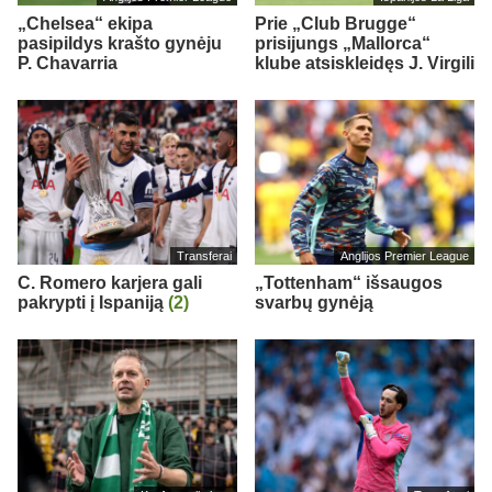
„Chelsea“ ekipa
Prie „Club Brugge“
pasipildys krašto gynėju
prisijungs „Mallorca“
P. Chavarria
klube atsiskleidęs J. Virgili
Transferai
Anglijos Premier League
C. Romero karjera gali
„Tottenham“ išsaugos
pakrypti į Ispaniją
(2)
svarbų gynėją