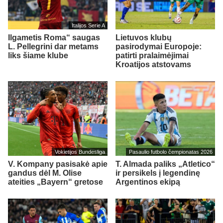
Italijos Serie A
Ilgametis Roma“ saugas
Lietuvos klubų
L. Pellegrini dar metams
pasirodymai Europoje:
liks šiame klube
patirti pralaimėjimai
Kroatijos atstovams
Vokietijos Bundesliga
Pasaulio futbolo čempionatas 2026
V. Kompany pasisakė apie
T. Almada paliks „Atletico“
gandus dėl M. Olise
ir persikels į legendinę
ateities „Bayern“ gretose
Argentinos ekipą