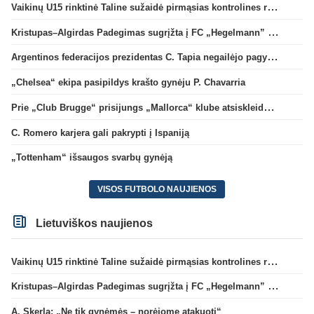
Vaikinų U15 rinktinė Taline sužaidė pirmąsias kontrolines rungtynes
Kristupas–Algirdas Padegimas sugrįžta į FC „Hegelmann” B sudėtį
Argentinos federacijos prezidentas C. Tapia negailėjo pagyrų G. Infantino
„Chelsea“ ekipa pasipildys krašto gynėju P. Chavarria
Prie „Club Brugge“ prisijungs „Mallorca“ klube atsiskleidęs J. Virgili
C. Romero karjera gali pakrypti į Ispaniją
„Tottenham“ išsaugos svarbų gynėją
VISOS FUTBOLO NAUJIENOS
Lietuviškos naujienos
Vaikinų U15 rinktinė Taline sužaidė pirmąsias kontrolines rungtynes
Kristupas–Algirdas Padegimas sugrįžta į FC „Hegelmann” B sudėtį
A. Skerla: „Ne tik gynėmės – norėjome atakuoti“