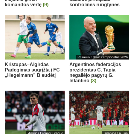
komandos vertę
(9)
kontrolines rungtynes
Pasaulio futbolo čempionatas 2026
Kristupas–Algirdas
Argentinos federacijos
Padegimas sugrįžta į FC
prezidentas C. Tapia
„Hegelmann” B sudėtį
negailėjo pagyrų G.
Infantino
(3)
Anglijos Premier League
Ispanijos La Liga