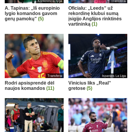
Konferencijų lyga
Transferai
A. Tapinas: „Iš europinio
Oficialu: „Leeds“ už
lygio komandos gavom
rekordinę klubui sumą
gerų pamokų“
(5)
įsigijo Anglijos rinktinės
vartininką
(1)
Transferai
Ispanijos La Liga
Rodri apsisprendė dėl
Vinicius liks „Real“
naujos komandos
(11)
gretose
(5)