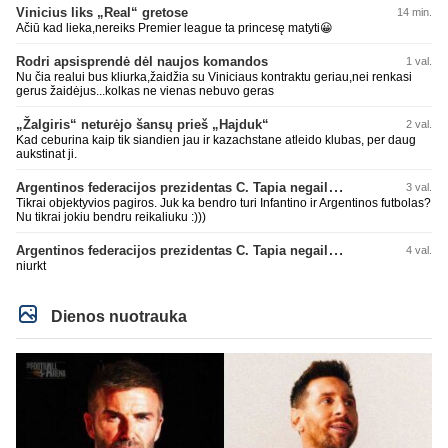
Vinicius liks „Real“ gretose
14 min.
Ačiū kad lieka,nereiks Premier league ta princesę matyti😀
Rodri apsisprendė dėl naujos komandos
1 val.
Nu čia realui bus kliurka,žaidžia su Viniciaus kontraktu geriau,nei renkasi
gerus žaidėjus...kolkas ne vienas nebuvo geras
„Žalgiris“ neturėjo šansų prieš „Hajduk“
2 val.
Kad ceburina kaip tik siandien jau ir kazachstane atleido klubas, per daug
aukstinat ji.
Argentinos federacijos prezidentas C. Tapia negailėjo pagyrų G. Infantino
3 val.
Tikrai objektyvios pagiros. Juk ka bendro turi Infantino ir Argentinos futbolas?
Nu tikrai jokiu bendru reikaliuku :)))
Argentinos federacijos prezidentas C. Tapia negailėjo pagyrų G. Infantino
4 val.
niurkt
Dienos nuotrauka