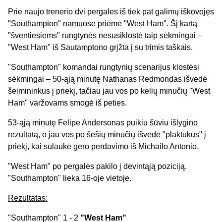
Prie naujo trenerio dvi pergales iš tiek pat galimų iškovojęs
"Southampton" namuose priėmė "West Ham". Šį kartą
"šventiesiems" rungtynės nesusiklostė taip sėkmingai –
"West Ham" iš Sautamptono grįžta į su trimis taškais.
"Southampton" komandai rungtynių scenarijus klostėsi
sėkmingai – 50-ąją minutę Nathanas Redmondas išvedė
šeimininkus į priekį, tačiau jau vos po kelių minučių "West
Ham" varžovams smogė iš peties.
53-ąją minutę Felipe Andersonas puikiu šūviu išlygino
rezultatą, o jau vos po šešių minučių išvedė "plaktukus" į
priekį, kai sulaukė gero perdavimo iš Michailo Antonio.
"West Ham" po pergalės pakilo į devintąją poziciją.
"Southampton" lieka 16-oje vietoje.
Rezultatas:
"Southampton" 1 - 2
"West Ham"