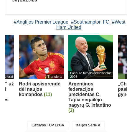
#Anglijos Premier League
#Southampton FC
#West
Ham United
Pasaulio futbolo čempionatas
ransferai
Transferai
2026
Ang
eds“ už
Rodri apsisprendė
Argentinos
„Chel
bui
dėl naujos
federacijos
pasipi
komandos
(11)
prezidentas C.
gynėju
inės
Tapia negailėjo
pagyrų G. Infantino
(3)
Lietuvos TOP LYGA
Italijos Serie A