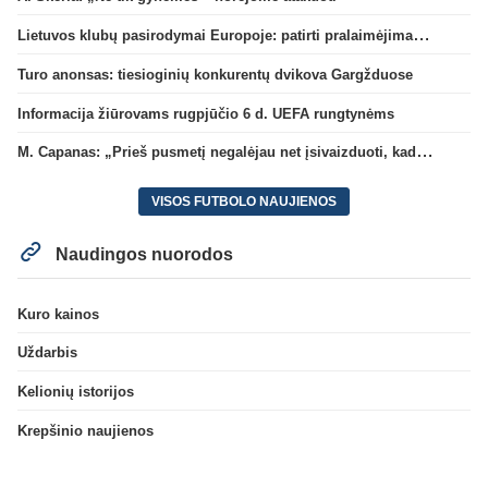
Lietuvos klubų pasirodymai Europoje: patirti pralaimėjimai Kroatijos atstovams
Turo anonsas: tiesioginių konkurentų dvikova Gargžduose
Informacija žiūrovams rugpjūčio 6 d. UEFA rungtynėms
M. Capanas: „Prieš pusmetį negalėjau net įsivaizduoti, kad žaisime prieš „Hajduk“
VISOS FUTBOLO NAUJIENOS
Naudingos nuorodos
Kuro kainos
Uždarbis
Kelionių istorijos
Krepšinio naujienos