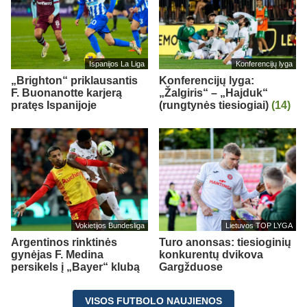
Ispanijos La Liga
Konferencijų lyga
„Brighton“ priklausantis
Konferencijų lyga:
F. Buonanotte karjerą
„Žalgiris“ – „Hajduk“
pratęs Ispanijoje
(rungtynės tiesiogiai)
(14)
Vokietijos Bundesliga
Lietuvos TOP LYGA
Argentinos rinktinės
Turo anonsas: tiesioginių
gynėjas F. Medina
konkurentų dvikova
persikels į „Bayer“ klubą
Gargžduose
VISOS FUTBOLO NAUJIENOS