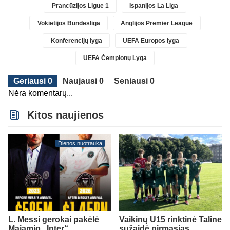
Prancūzijos Ligue 1
Ispanijos La Liga
Vokietijos Bundesliga
Anglijos Premier League
Konferencijų lyga
UEFA Europos lyga
UEFA Čempionų Lyga
Geriausi 0
Naujausi 0
Seniausi 0
Nėra komentarų...
Kitos naujienos
Dienos nuotrauka
L. Messi gerokai pakėlė
Vaikinų U15 rinktinė Taline
Majamio „Inter“
sužaidė pirmąsias