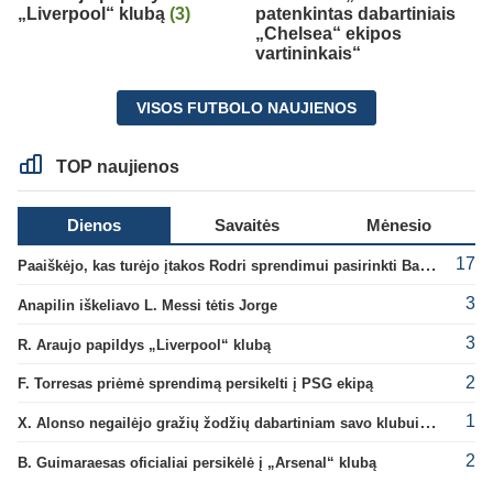
„Liverpool“ klubą
(3)
patenkintas dabartiniais
„Chelsea“ ekipos
vartininkais“
VISOS FUTBOLO NAUJIENOS
TOP naujienos
Dienos
Savaitės
Mėnesio
17
Paaiškėjo, kas turėjo įtakos Rodri sprendimui pasirinkti Barselonos pusę
3
Anapilin iškeliavo L. Messi tėtis Jorge
3
R. Araujo papildys „Liverpool“ klubą
2
F. Torresas priėmė sprendimą persikelti į PSG ekipą
1
X. Alonso negailėjo gražių žodžių dabartiniam savo klubui „Chelsea“
2
B. Guimaraesas oficialiai persikėlė į „Arsenal“ klubą