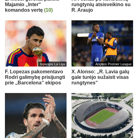
Majamio „Inter“
rungtynių atsisveikino su
komandos vertę
(10)
R. Araujo
Ispanijos La Liga
Anglijos Premier League
F. Lopezas pakomentavo
X. Alonso: „R. Lavia galų
Rodri galimybę prisijungti
gale turėjo sužaisti visas
prie „Barcelona“ ekipos
rungtynes“