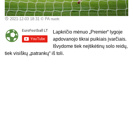
2021-12-03 18:31
© PA nuotr.
Lapkričio mėnuo „Premier“ lygoje
apdovanojo tikrai puikiais įvarčiais.
Išvydome tiek neįtikėtinų solo reidų,
tiek visiškų „patrankų“ iš toli.