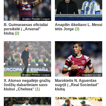
Anglijos Premier League
B. Guimaraesas oficialiai
Anapilin iškeliavo L. Messi
persikėlė į „Arsenal“
tėtis Jorge
(3)
klubą
(2)
Anglijos Premier League
Ispanijos La Liga
X. Alonso negailėjo gražių
Marokietis N. Aguerdas
žodžių dabartiniam savo
sugrįš į „Real Sociedad“
klubui „Chelsea“
(1)
klubą