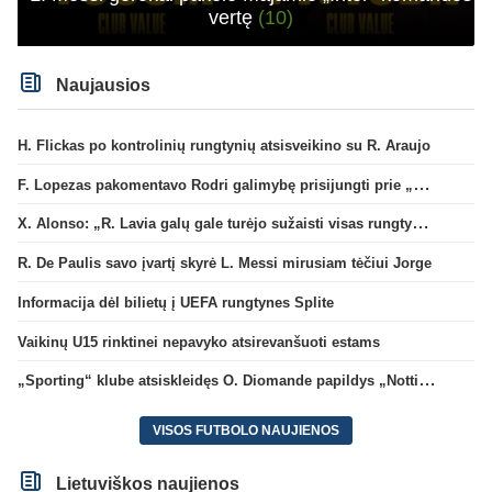
vertę
(10)
Naujausios
H. Flickas po kontrolinių rungtynių atsisveikino su R. Araujo
F. Lopezas pakomentavo Rodri galimybę prisijungti prie „Barcelona“ ekipos
X. Alonso: „R. Lavia galų gale turėjo sužaisti visas rungtynes“
R. De Paulis savo įvartį skyrė L. Messi mirusiam tėčiui Jorge
Informacija dėl bilietų į UEFA rungtynes Splite
Vaikinų U15 rinktinei nepavyko atsirevanšuoti estams
„Sporting“ klube atsiskleidęs O. Diomande papildys „Nottingham“ gretas
VISOS FUTBOLO NAUJIENOS
Lietuviškos naujienos