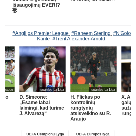
išsaugojimų EVER!?
🤯
#Anglijos Premier League
#Raheem Sterling
#N'Golo
Kante
#Trent Alexander-Arnold
er League
Ispanijos La Liga
Ispanijos La Liga
Ang
s po
D. Simeone:
H. Flickas po
X. Alo
iks
„Esame labai
kontrolinių
galų g
r
laimingi, kad turime
rungtynių
sužais
st
J. Alvarezą“
atsisveikino su R.
rungt
1)
Araujo
UEFA Čempionų Lyga
UEFA Europos lyga