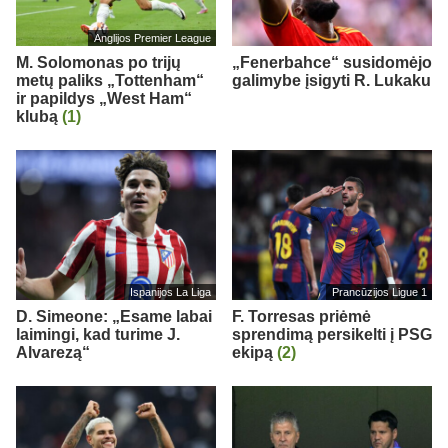
Anglijos Premier League
M. Solomonas po trijų
„Fenerbahce“ susidomėjo
metų paliks „Tottenham“
galimybe įsigyti R. Lukaku
ir papildys „West Ham“
klubą
(1)
Ispanijos La Liga
Prancūzijos Ligue 1
D. Simeone: „Esame labai
F. Torresas priėmė
laimingi, kad turime J.
sprendimą persikelti į PSG
Alvarezą“
ekipą
(2)