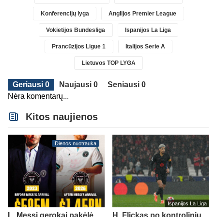
Konferencijų lyga
Anglijos Premier League
Vokietijos Bundesliga
Ispanijos La Liga
Prancūzijos Ligue 1
Italijos Serie A
Lietuvos TOP LYGA
Geriausi 0
Naujausi 0
Seniausi 0
Nėra komentarų...
Kitos naujienos
Dienos nuotrauka
Ispanijos La Liga
L. Messi gerokai pakėlė
H. Flickas po kontrolinių