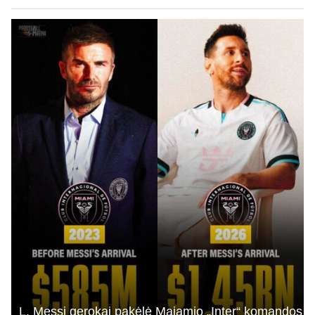
L. Messi gerokai pakėlė Majamio „Inter“ komandos