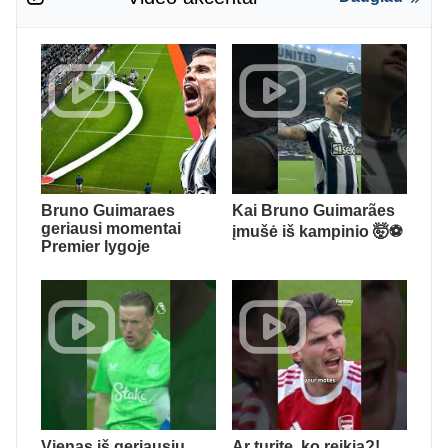
Bruno Guimaraes
Kai Bruno Guimarães
geriausi momentai
įmušė iš kampinio 🤯⚽️
Premier lygoje
Vienas iš geriausių
Ar turite, ko reikia?!