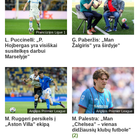
Prancūzijos Ligue 1
L. Puccinelli: „P.
G. Paberžis: „Man
Hojbergas yra visiškai
Žalgiris“ yra širdyje“
susitelkęs darbui
Marselyje“
Anglijos Premier League
Anglijos Premier League
M. Ruggeri persikels į
M. Palestra: „Man
„Aston Villa“ ekipą
„Chelsea“ – vienas
didžiausių klubų futbole“
(2)