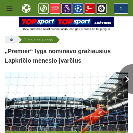
Futbolo naujienos
„Premier“ lyga nominavo gražiausius
Lapkričio mėnesio įvarčius