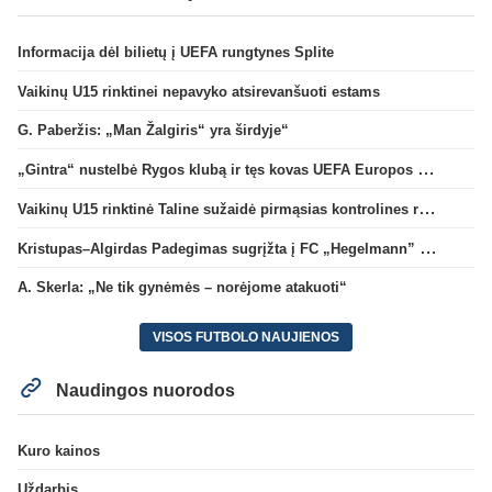
Informacija dėl bilietų į UEFA rungtynes Splite
Vaikinų U15 rinktinei nepavyko atsirevanšuoti estams
G. Paberžis: „Man Žalgiris“ yra širdyje“
„Gintra“ nustelbė Rygos klubą ir tęs kovas UEFA Europos taurės atrankoje
Vaikinų U15 rinktinė Taline sužaidė pirmąsias kontrolines rungtynes
Kristupas–Algirdas Padegimas sugrįžta į FC „Hegelmann” B sudėtį
A. Skerla: „Ne tik gynėmės – norėjome atakuoti“
VISOS FUTBOLO NAUJIENOS
Naudingos nuorodos
Kuro kainos
Uždarbis