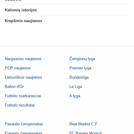
Kelionių istorijos
Krepšinio naujienos
Naujausios naujienos
Čempionų lyga
POP naujienos
Premier lyga
Lietuviškos naujienos
Bundesliga
Ballon d'Or
La Liga
Futbolo tvarkarasciai
A lyga
Futbolo rezultatai
Pasaulio čempionatas
Real Madrid C.F.
Europos čempionatas
FC Bayern Munich