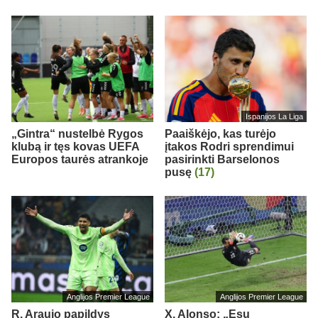
Ispanijos La Liga
„Gintra“ nustelbė Rygos
Paaiškėjo, kas turėjo
klubą ir tęs kovas UEFA
įtakos Rodri sprendimui
Europos taurės atrankoje
pasirinkti Barselonos
pusę
(17)
Anglijos Premier League
Anglijos Premier League
R. Araujo papildys
X. Alonso: „Esu