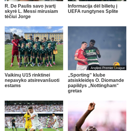
R. De Paulis savo įvartį
Informacija dėl bilietų į
skyrė L. Messi mirusiam
UEFA rungtynes Splite
tėčiui Jorge
Anglijos Premier League
Vaikinų U15 rinktinei
„Sporting“ klube
nepavyko atsirevanšuoti
atsiskleidęs O. Diomande
estams
papildys „Nottingham“
gretas