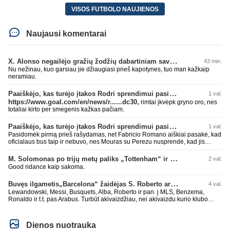
VISOS FUTBOLO NAUJIENOS
Naujausi komentarai
X. Alonso negailėjo gražių žodžių dabartiniam savo klubui „Chelsea“
43 min.
Nu nežinau, kuo garsiau jie džiaugiasi prieš kapotynes, tuo man kažkaip
neramiau.
Paaiškėjo, kas turėjo įtakos Rodri sprendimui pasirinkti Barselonos pusę
1 val.
https://www.goal.com/en/news/r......dc30,
rimtai įkvėpk gryno oro, nes
totaliai kirto per smegenis kažkas pačiam.
Paaiškėjo, kas turėjo įtakos Rodri sprendimui pasirinkti Barselonos pusę
1 val.
Pasidomėk pirmą prieš rašydamas, net Fabricio Romano aiškiai pasakė, kad
oficialaus bus taip ir nebuvo, nes Mouras su Perezu nusprendė, kad jis
nereikalingas. Niekur nebuvo skelbta. Dar plius gemini paprašiau, kad
surasti info ar buvo oficialus bid. Atsakymas: Ne, oficialaus raštiško
M. Solomonas po trijų metų paliks „Tottenham“ ir papildys „West Ham“ klubą
2 val.
pasiūlymo (official bid) Madrido „Real“ Mančesterio „City“ klubui už Rodri dar
Good ridance kaip sakoma.
nepateikė. ​Nors žiniasklaidoje (pvz., The Athletic, Diario AS) garsiai kalbama
apie „Real“ susidomėjimą ir pradėtus pradinius veiksmus bei derybinius
Buvęs ilgametis„Barcelona“ žaidėjas S. Roberto artėja link persikėlimo į MLS
4 val.
kontaktus su žaidėjo stovykla ar „City“ vadovais, oficialus formalus
pasiūlymas iki šiol nėra registruotas. ​Ispanijos gigantai tikrina situaciją ir
Lewandowski, Messi, Busquets, Alba, Roberto ir pan. į MLS, Benzema,
vertina galimybes, tačiau kol kas viskas vyksta tik žvalgybos ir neoficialių
Ronaldo ir t.t. pas Arabus. Turbūt akivaizdžiau, nei akivaizdu kurio klubo
derybų lygmenyje. Tai gal nebesidaryk sau gėdos ir kaip sakei "vyriškai
žaidėjų labiai myli pinigėlius, o ne žaidimą. Gal todėl ir tų laimėjimų
nuryk tiesą" ir patylėk, nes esi neteisus. Čiao!
paskutiniu me tu ne tiek daug.
Dienos nuotrauka