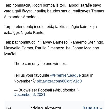
Tarp nominacijų Rodri bomba iš toli. Taipogi sąraše savo
vardą gali išvysti ir puikų baudos smūgį realizavęs Trentas
Alexander-Arnoldas.
Tarp pretendentų ir solo reidą taikliu smūgiu kaire koja
užbaigęs N’golo Kante.
Taip pat nominuoti ir Harvey Barneso, Raheemo Sterlingo,
Maxwello Cornet, Raulio Jimenezo, bei Johno Mcginno
įvarčiai.
There can only be one winner...
Tell us your favourite
@PremierLeague
goal in
November 👇
pic.twitter.com/6QqrtlV1q0
— Budweiser Football (@budfootball)
December 3, 2021
Video akcentai
Daugiau