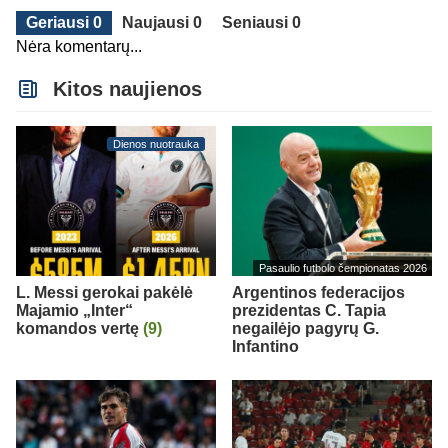
Geriausi 0
Naujausi 0
Seniausi 0
Nėra komentarų...
Kitos naujienos
Dienos nuotrauka
Pasaulio futbolo čempionatas 2026
L. Messi gerokai pakėlė
Argentinos federacijos
Majamio „Inter“
prezidentas C. Tapia
komandos vertę
(9)
negailėjo pagyrų G.
Infantino