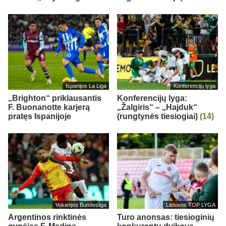
Ispanijos La Liga
Konferencijų lyga
„Brighton“ priklausantis
Konferencijų lyga:
F. Buonanotte karjerą
„Žalgiris“ – „Hajduk“
pratęs Ispanijoje
(rungtynės tiesiogiai)
(14)
Vokietijos Bundesliga
Lietuvos TOP LYGA
Argentinos rinktinės
Turo anonsas: tiesioginių