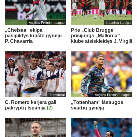
Anglijos Premier League
Ispanijos La Liga
„Chelsea“ ekipa
Prie „Club Brugge“
pasipildys krašto gynėju
prisijungs „Mallorca“
P. Chavarria
klube atsiskleidęs J. Virgili
Transferai
Anglijos Premier League
C. Romero karjera gali
„Tottenham“ išsaugos
pakrypti į Ispaniją
(2)
svarbų gynėją