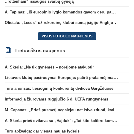
„Tottenham“ išsaugos svarbų gynėją
A. Tapinas: „Iš europinio lygio komandos gavom gerų pamokų“
Oficialu: „Leeds“ už rekordinę klubui sumą įsigijo Anglijos rinktinės vartininką
VISOS FUTBOLO NAUJIENOS
Lietuviškos naujienos
A. Skerla: „Ne tik gynėmės – norėjome atakuoti“
Lietuvos klubų pasirodymai Europoje: patirti pralaimėjimai Kroatijos atstovams
Turo anonsas: tiesioginių konkurentų dvikova Gargžduose
Informacija žiūrovams rugpjūčio 6 d. UEFA rungtynėms
M. Capanas: „Prieš pusmetį negalėjau net įsivaizduoti, kad žaisime prieš „Hajduk“
A. Skerla prieš dvikovą su „Hajduk“: „Tai kito kalibro komanda“
Turo apžvalga: dar vienas naujas lyderis