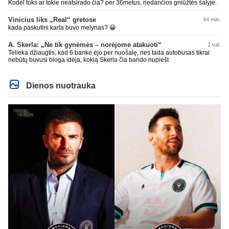
Kodėl toks ar tokie neatsirado čia? per 36metus, riedančios gniūžtės šalyje.
Vinicius liks „Real“ gretose
44 min.
kada paskutini karta buvo melynas? 😀
A. Skerla: „Ne tik gynėmės – norėjome atakuoti“
1 val.
Telieka džiaugtis, kad 6 bankė ėjo per nuošalę, nes tada autobusas tikrai
nebūtų buvusi bloga idėja, kokią Skerla čia bando nupiešt
Dienos nuotrauka