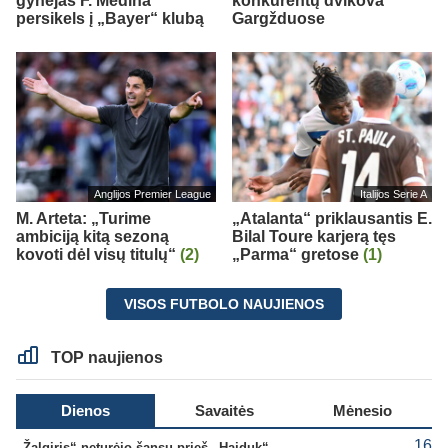
gynėjas F. Medina
konkurentų dvikova
persikels į „Bayer“ klubą
Gargžduose
Anglijos Premier League
Italijos Serie A
M. Arteta: „Turime
„Atalanta“ priklausantis E.
ambiciją kitą sezoną
Bilal Toure karjerą tęs
kovoti dėl visų titulų“
(2)
„Parma“ gretose
(1)
VISOS FUTBOLO NAUJIENOS
TOP naujienos
Dienos
Savaitės
Mėnesio
16
„Žalgiris“ neturėjo šansų prieš „Hajduk“