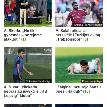
Anglijos Premier League
A. Skerla: „Ne tik
M. Salah oficialiai
gynėmės – norėjome
persikėlė į Turkijos ekipą
atakuoti“
(1)
„Trabzonspor“
(3)
Vokietijos Bundesliga
Konferencijų lyga
A. Nusa: „Niekada
„Žalgiris“ neturėjo šansų
neprašiau išvykti iš „RB
prieš „Hajduk“
(16)
Leipzig“ klubo“