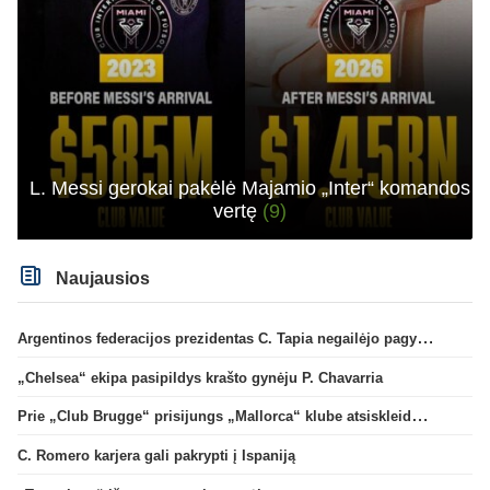
L. Messi gerokai pakėlė Majamio „Inter“ komandos
vertę
(9)
Naujausios
Argentinos federacijos prezidentas C. Tapia negailėjo pagyrų G. Infantino
„Chelsea“ ekipa pasipildys krašto gynėju P. Chavarria
Prie „Club Brugge“ prisijungs „Mallorca“ klube atsiskleidęs J. Virgili
C. Romero karjera gali pakrypti į Ispaniją