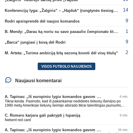
14
Konferencijų lyga: „Žalgiris“ – „Hajduk“ (rungtynės tiesiogiai)
9
Rodri apsisprendė dėl naujos komandos
1
B. Mendy: „Darau ką noriu su savo pasaulio čempionato titulu“
9
„Barca“ jungiasi į kovą dėl Rodri
2
M. Arteta: „Turime ambiciją kitą sezoną kovoti dėl visų titulų“
VISOS FUTBOLO NAUJIENOS
Naujausi komentarai
A. Tapinas: „Iš europinio lygio komandos gavom gerų pamokų“
6 min.
Tikrai keista. Pasirodo, kad iš pakankamai nedidelės lietuvių išeivijos po
1990 metų Amerikoje lietuvių šeimije atsirado tikrai talentingas jaunuolis,
mokantis apsivesti abejomis kojomis, mokantis visokiausių ’fintų’, stiprus
fiziškai, kurio nepastumsi kaip Golubicko, t. y. gerai išsilaikantis ant kojų
C. Romero karjera gali pakrypti į Ispaniją
9 min.
kovoje, dar ir antrame aukšte neblogai atrodantis, greitai priimantis
Nebent red card
dažniausiai teisingus sprendimus, ir dar turintis neblogą greitį. O Lietuvoje
net tokie talentai ’uždera’ gal kartą per dešimtmetį ar du. Bet iš 1-2
A. Tapinas: „Iš europinio lygio komandos gavom gerų pamokų“
34 min.
aukštesnio lygio žaidėjų rimtos rinktinės nesulipdysi...