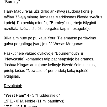
"Burnley".
Harry Maguire'as užsidirbo ankstyvą raudoną kortelę,
tačiau 33-ąją minutę Jamesas Maddisonas išvedė svečius
į priekį. Po penkių minučių "Burnley" sugebėjo išlyginti
rezultatą, tačiau išplėšti pergalės taip ir nesugebėjo.
90-ąją minutę po puikaus Youri Tielemanso perdavimo
galva pergalingą įvartį įmušė Wesas Morganas.
Paskutinėje vakaro dvikovoje "Bournemouth" ir
"Newcastle" komandos taip pat neapsiėjo be dramos.
Joshua Kingas antrajame kėlinyje išvedė šeimininkus į
priekį, tačiau "Newcastle" per pridėtą laiką išplėšė
lygiąsias.
Rezultatai:
"West Ham"
4 - 3 "Huddersfield"
15' [1 - 0] M. Noble (11 m. baudinys)
17' [1 - 1] J. Bacuna