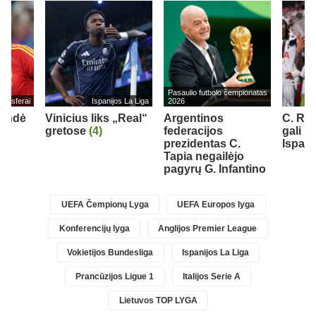
Pasaulio futbolo čempionatas
ransferai
Ispanijos La Liga
2026
rendė
Vinicius liks „Real“
Argentinos
C. Ro
gretose
(4)
federacijos
gali pa
prezidentas C.
Ispani
Tapia negailėjo
pagyrų G. Infantino
UEFA Čempionų Lyga
UEFA Europos lyga
Konferencijų lyga
Anglijos Premier League
Vokietijos Bundesliga
Ispanijos La Liga
Prancūzijos Ligue 1
Italijos Serie A
Lietuvos TOP LYGA