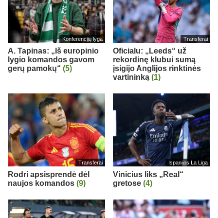
Konferencijų lyga
Transferai
A. Tapinas: „Iš europinio
Oficialu: „Leeds“ už
lygio komandos gavom
rekordinę klubui sumą
gerų pamokų“
(5)
įsigijo Anglijos rinktinės
vartininką
(1)
Transferai
Ispanijos La Liga
Rodri apsisprendė dėl
Vinicius liks „Real“
naujos komandos
(9)
gretose
(4)