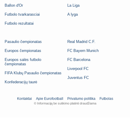
Ballon d'Or
La Liga
Futbolo tvarkarasciai
A lyga
Futbolo rezultatai
Pasaulio čempionatas
Real Madrid C.F.
Europos čempionatas
FC Bayern Munich
Europos salės futbolo
FC Barcelona
čempionatas
Liverpool FC
FIFA Klubų Pasaulio čempionatas
Juventus FC
Konfederacijų taurė
Kontaktai
Apie Eurofootball
Privatumo politika
Futbolas
© Informaciją be sutikimo platinti draudžiama