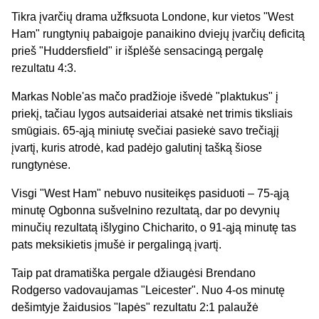
Tikra įvarčių drama užfksuota Londone, kur vietos "West
Ham" rungtynių pabaigoje panaikino dviejų įvarčių deficitą
prieš "Huddersfield" ir išplėšė sensacingą pergalę
rezultatu 4:3.
Markas Noble'as mačo pradžioje išvedė "plaktukus" į
priekį, tačiau lygos autsaideriai atsakė net trimis tiksliais
smūgiais. 65-ąją miniutę svečiai pasiekė savo trečiąjį
įvartį, kuris atrodė, kad padėjo galutinį tašką šiose
rungtynėse.
Visgi "West Ham" nebuvo nusiteikęs pasiduoti – 75-ąją
minutę Ogbonna sušvelnino rezultatą, dar po devynių
minučių rezultatą išlygino Chicharito, o 91-ąją minutę tas
pats meksikietis įmušė ir pergalingą įvartį.
Taip pat dramatiška pergale džiaugėsi Brendano
Rodgerso vadovaujamas "Leicester". Nuo 4-os minutę
dešimtyje žaidusios "lapės" rezultatu 2:1 palaužė