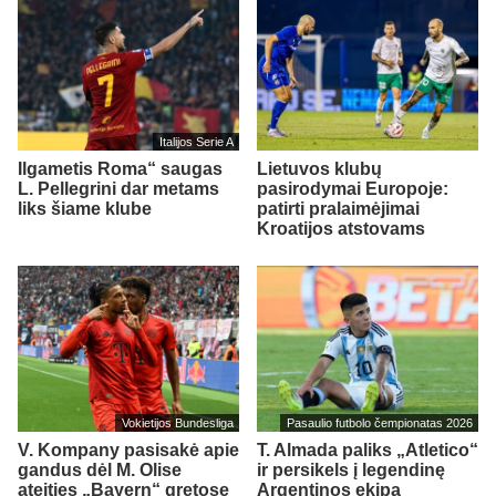
Italijos Serie A
Ilgametis Roma“ saugas
Lietuvos klubų
L. Pellegrini dar metams
pasirodymai Europoje:
liks šiame klube
patirti pralaimėjimai
Kroatijos atstovams
Vokietijos Bundesliga
Pasaulio futbolo čempionatas 2026
V. Kompany pasisakė apie
T. Almada paliks „Atletico“
gandus dėl M. Olise
ir persikels į legendinę
ateities „Bayern“ gretose
Argentinos ekipą