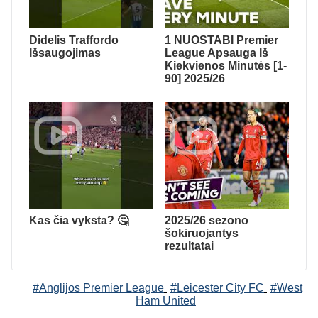
Didelis Traffordo
1 NUOSTABI Premier
Išsaugojimas
League Apsauga Iš
Kiekvienos Minutės [1-
90] 2025/26
Kas čia vyksta? 🤔
2025/26 sezono
šokiruojantys
rezultatai
#Anglijos Premier League
#Leicester City FC
#West
Ham United