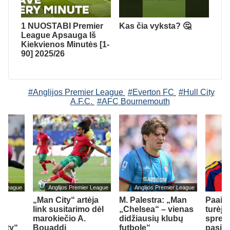
1 NUOSTABI Premier
Kas čia vyksta? 🤔
League Apsauga Iš
Kiekvienos Minutės [1-
90] 2025/26
#Anglijos Premier League
#Everton FC
#Hull City
A.F.C.
#AFC Bournemouth
er League
Anglijos Premier League
Anglijos Premier League
„Man City“ artėja
M. Palestra: „Man
Paaišk
link susitarimo dėl
„Chelsea“ – vienas
turėjo
marokiečio A.
didžiausių klubų
spren
City“
Bouaddi
futbole“
pasiri