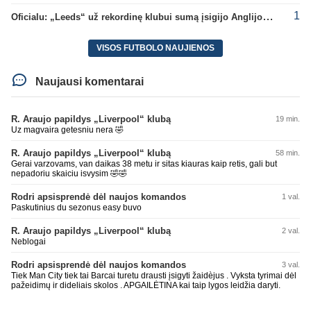
1
Oficialu: „Leeds“ už rekordinę klubui sumą įsigijo Anglijos rinktinės vartininką
VISOS FUTBOLO NAUJIENOS
Naujausi komentarai
R. Araujo papildys „Liverpool“ klubą
19 min.
Uz magvaira getesniu nera 🤣
R. Araujo papildys „Liverpool“ klubą
58 min.
Gerai varzovams, van daikas 38 metu ir sitas kiauras kaip retis, gali but
nepadoriu skaiciu isvysim 🤣🤣
Rodri apsisprendė dėl naujos komandos
1 val.
Paskutinius du sezonus easy buvo
R. Araujo papildys „Liverpool“ klubą
2 val.
Neblogai
Rodri apsisprendė dėl naujos komandos
3 val.
Tiek Man City tiek tai Barcai turetu drausti įsigyti žaidèjus . Vyksta tyrimai dėl
pažeidimų ir dideliais skolos . APGAILĖTINA kai taip lygos leidžia daryti.