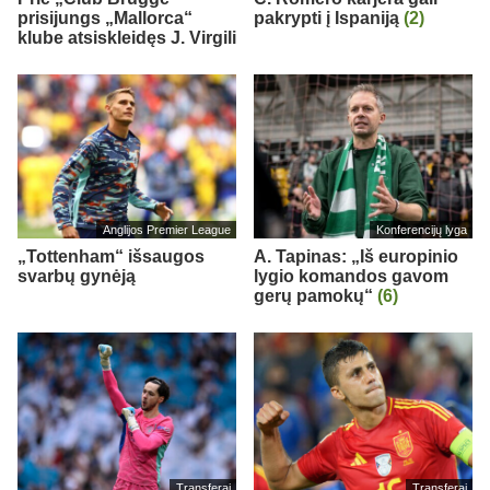
prisijungs „Mallorca“
pakrypti į Ispaniją
(2)
klube atsiskleidęs J. Virgili
Anglijos Premier League
Konferencijų lyga
„Tottenham“ išsaugos
A. Tapinas: „Iš europinio
svarbų gynėją
lygio komandos gavom
gerų pamokų“
(6)
Transferai
Transferai