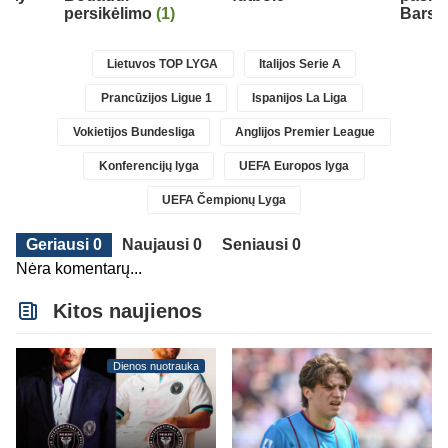
persikėlimo
(1)
Barse
Lietuvos TOP LYGA
Italijos Serie A
Prancūzijos Ligue 1
Ispanijos La Liga
Vokietijos Bundesliga
Anglijos Premier League
Konferencijų lyga
UEFA Europos lyga
UEFA Čempionų Lyga
Geriausi 0
Naujausi 0
Seniausi 0
Nėra komentarų...
Kitos naujienos
Dienos nuotrauka