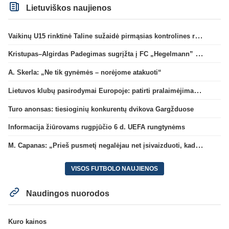
Lietuviškos naujienos
Vaikinų U15 rinktinė Taline sužaidė pirmąsias kontrolines rungtynes
Kristupas–Algirdas Padegimas sugrįžta į FC „Hegelmann” B sudėtį
A. Skerla: „Ne tik gynėmės – norėjome atakuoti“
Lietuvos klubų pasirodymai Europoje: patirti pralaimėjimai Kroatijos atstovams
Turo anonsas: tiesioginių konkurentų dvikova Gargžduose
Informacija žiūrovams rugpjūčio 6 d. UEFA rungtynėms
M. Capanas: „Prieš pusmetį negalėjau net įsivaizduoti, kad žaisime prieš „Hajduk“
VISOS FUTBOLO NAUJIENOS
Naudingos nuorodos
Kuro kainos