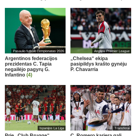
Pasaulio futbolo čempionatas 2026
Anglijos Premier League
Argentinos federacijos
„Chelsea“ ekipa
prezidentas C. Tapia
pasipildys krašto gynėju
negailėjo pagyrų G.
P. Chavarria
Infantino
(4)
Ispanijos La Liga
Transferai
Prie „Club Brugge“
C. Romero karjera gali