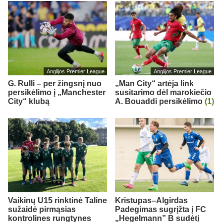
Anglijos Premier League
Anglijos Premier League
G. Rulli – per žingsnį nuo
„Man City“ artėja link
persikėlimo į „Manchester
susitarimo dėl marokiečio
City“ klubą
A. Bouaddi persikėlimo
(1)
Vaikinų U15 rinktinė Taline
Kristupas–Algirdas
sužaidė pirmąsias
Padegimas sugrįžta į FC
kontrolines rungtynes
„Hegelmann” B sudėtį