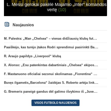
L. Messi gerokai pakėlė Majamio „Inter“ komandos
vertę
(10)
Naujausios
M. Palestra: „Man „Chelsea“ – vienas didžiausių klubų futbole“
Paaiškėjo, kas turėjo įtakos Rodri sprendimui pasirinkti Barselonos pusę
R. Araujo papildys „Liverpool“ klubą
X. Alonso: „Esu patenkintas dabartiniais „Chelsea“ ekipos vartininkais“
F. Mastanuono oficialiai sezonui skolinamas „Fiorentina“ ekipai
Buvęs ilgametis„Barcelona“ žaidėjas S. Roberto artėja link persikėlimo į MLS
G. Bremeris paneigė gandus dėl galimo išvykimo iš „Juventus“ klubo
VISOS FUTBOLO NAUJIENOS