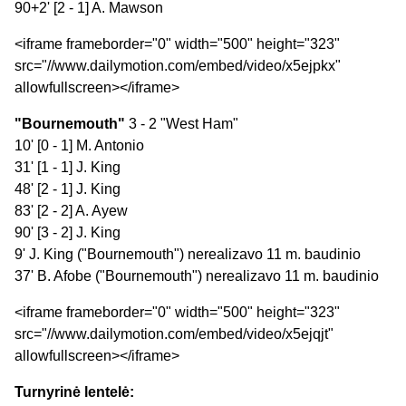
90+2' [2 - 1] A. Mawson
<iframe frameborder="0" width="500" height="323"
src="//www.dailymotion.com/embed/video/x5ejpkx"
allowfullscreen></iframe>
"Bournemouth"
3 - 2 "West Ham"
10' [0 - 1] M. Antonio
31' [1 - 1] J. King
48' [2 - 1] J. King
83' [2 - 2] A. Ayew
90' [3 - 2] J. King
9' J. King ("Bournemouth") nerealizavo 11 m. baudinio
37' B. Afobe ("Bournemouth") nerealizavo 11 m. baudinio
<iframe frameborder="0" width="500" height="323"
src="//www.dailymotion.com/embed/video/x5ejqjt"
allowfullscreen></iframe>
Turnyrinė lentelė: