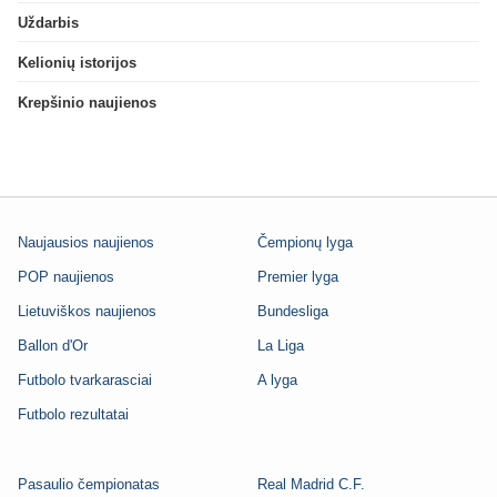
Uždarbis
Kelionių istorijos
Krepšinio naujienos
Naujausios naujienos
Čempionų lyga
POP naujienos
Premier lyga
Lietuviškos naujienos
Bundesliga
Ballon d'Or
La Liga
Futbolo tvarkarasciai
A lyga
Futbolo rezultatai
Pasaulio čempionatas
Real Madrid C.F.