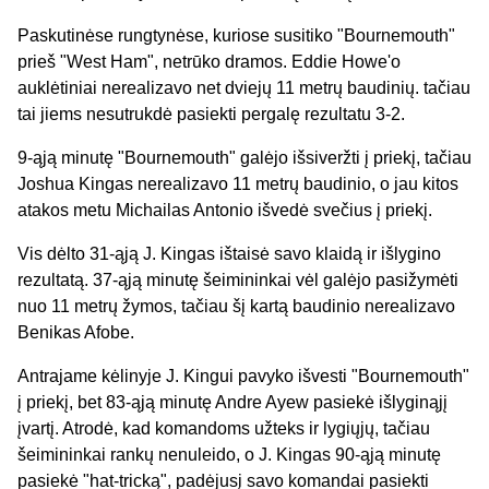
Paskutinėse rungtynėse, kuriose susitiko "Bournemouth"
prieš "West Ham", netrūko dramos. Eddie Howe'o
auklėtiniai nerealizavo net dviejų 11 metrų baudinių. tačiau
tai jiems nesutrukdė pasiekti pergalę rezultatu 3-2.
9-ąją minutę "Bournemouth" galėjo išsiveržti į priekį, tačiau
Joshua Kingas nerealizavo 11 metrų baudinio, o jau kitos
atakos metu Michailas Antonio išvedė svečius į priekį.
Vis dėlto 31-ąją J. Kingas ištaisė savo klaidą ir išlygino
rezultatą. 37-ąją minutę šeimininkai vėl galėjo pasižymėti
nuo 11 metrų žymos, tačiau šį kartą baudinio nerealizavo
Benikas Afobe.
Antrajame kėlinyje J. Kingui pavyko išvesti "Bournemouth"
į priekį, bet 83-ąją minutę Andre Ayew pasiekė išlyginąjį
įvartį. Atrodė, kad komandoms užteks ir lygiųjų, tačiau
šeimininkai rankų nenuleido, o J. Kingas 90-ąją minutę
pasiekė "hat-tricką", padėjusį savo komandai pasiekti