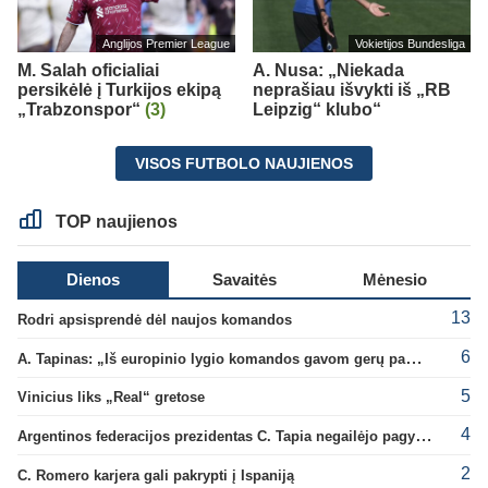
Anglijos Premier League
Vokietijos Bundesliga
M. Salah oficialiai
A. Nusa: „Niekada
persikėlė į Turkijos ekipą
neprašiau išvykti iš „RB
„Trabzonspor“
(3)
Leipzig“ klubo“
VISOS FUTBOLO NAUJIENOS
TOP naujienos
Dienos
Savaitės
Mėnesio
13
Rodri apsisprendė dėl naujos komandos
6
A. Tapinas: „Iš europinio lygio komandos gavom gerų pamokų“
5
Vinicius liks „Real“ gretose
4
Argentinos federacijos prezidentas C. Tapia negailėjo pagyrų G. Infantino
2
C. Romero karjera gali pakrypti į Ispaniją