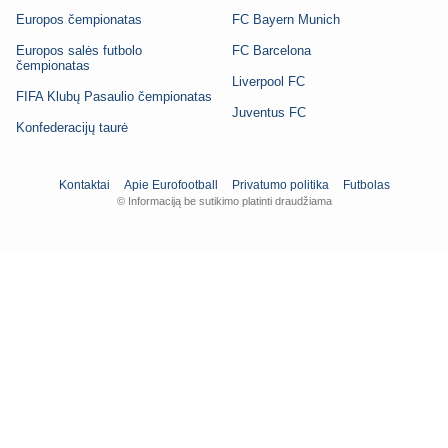
Europos čempionatas
FC Bayern Munich
Europos salės futbolo
FC Barcelona
čempionatas
Liverpool FC
FIFA Klubų Pasaulio čempionatas
Juventus FC
Konfederacijų taurė
Kontaktai
Apie Eurofootball
Privatumo politika
Futbolas
© Informaciją be sutikimo platinti draudžiama