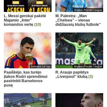
Anglijos Premier League
L. Messi gerokai pakėlė
M. Palestra: „Man
Majamio „Inter“
„Chelsea“ – vienas
komandos vertę
(10)
didžiausių klubų futbole“
Ispanijos La Liga
Anglijos Premier League
Paaiškėjo, kas turėjo
R. Araujo papildys
įtakos Rodri sprendimui
„Liverpool“ klubą
(3)
pasirinkti Barselonos
pusę