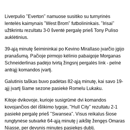
Liverpulio "Everton" namuose susitiko su turnyrinės
lentelės kaimynais "West Brom" futbolininkais. "Irisai"
užtikrintu rezultatu 3-0 šventė pergalę prieš Tony Puliso
auklėtinius.
39-ąją minutę šeimininkai po Kevino Mirallaso įvarčio įgijo
pranašumą. Pačioje pirmojo kėlinio pabaigoje Morganas
Schneiderlinas padėjo tvirtą žingsnį pergalės link - pelnė
antrąjį komandos įvartį.
Galutinis taškas buvo padėtas 82-ąją minutę, kai savo 19-
ąjį įvartį šiame sezone pasiekė Romelu Lukaku.
Kitoje dvikovoje, kurioje susigrūmė dvi komandos
kovojančios dėl išlikimo lygoje, "Hull City" rezultatu 2-1
pasiekė pergalę prieš "Swansea". Visus reikalus šiose
rungtynėse sutvarkė 64-ąją minutę į aikštę žengęs Omaras
Niasse, per devynis minutes pasiekęs dublį.