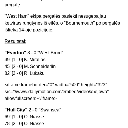
pergalę.
"West Ham" ekipa pergalės pasiekti nesugeba jau
ketvirtas rungtynes iš eilės, o "Bournemouth" po pergalės
išlieka 14-oje pozicijoje.
Rezultatai:
"Everton"
3 - 0 "West Brom"
39' [1 - 0] K. Mirallas
45' [2 - 0] M. Schneiderlin
82' [3 - 0] R. Lukaku
<iframe frameborder="0" width="500" height="323"
src="//www.dailymotion.com/embed/video/x5ejowa"
allowfullscreen></iframe>
"Hull City"
2 - 0 "Swansea"
69' [1 - 0] O. Niasse
78' [2 - 0] O. Niasse