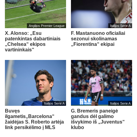
Anglijos Premier League
Italijos Serie A
X. Alonso: „Esu
F. Mastanuono oficialiai
patenkintas dabartiniais
sezonui skolinamas
„Chelsea“ ekipos
„Fiorentina“ ekipai
vartininkais“
Italijos Serie A
Italijos Serie A
Buvęs
G. Bremeris paneigė
ilgametis„Barcelona“
gandus dėl galimo
žaidėjas S. Roberto artėja
išvykimo iš „Juventus“
link persikėlimo į MLS
klubo