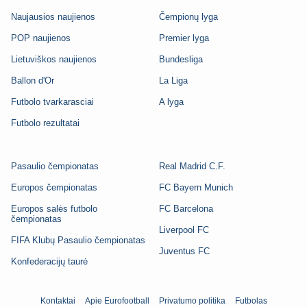
Naujausios naujienos
Čempionų lyga
POP naujienos
Premier lyga
Lietuviškos naujienos
Bundesliga
Ballon d'Or
La Liga
Futbolo tvarkarasciai
A lyga
Futbolo rezultatai
Pasaulio čempionatas
Real Madrid C.F.
Europos čempionatas
FC Bayern Munich
Europos salės futbolo
FC Barcelona
čempionatas
Liverpool FC
FIFA Klubų Pasaulio čempionatas
Juventus FC
Konfederacijų taurė
Kontaktai
Apie Eurofootball
Privatumo politika
Futbolas