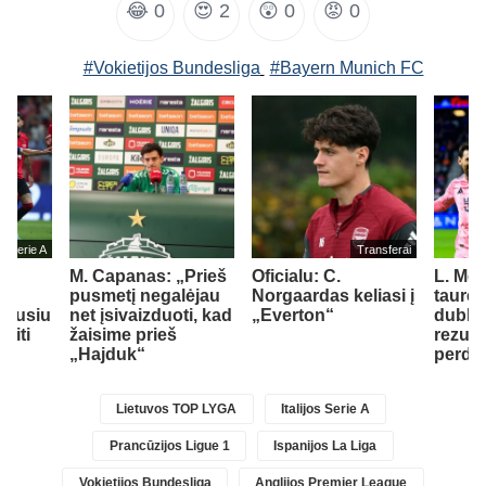
😂
0
😍
2
😲
0
😡
0
#Vokietijos Bundesliga
#Bayern Munich FC
jos Serie A
Transferai
M. Capanas: „Prieš
Oficialu: C.
L. Mes
su
pusmetį negalėjau
Norgaardas keliasi į
taurėj
idusiu
net įsivaizduoti, kad
„Everton“
dubliu 
siti
žaisime prieš
rezult
„Hajduk“
perda
Lietuvos TOP LYGA
Italijos Serie A
Prancūzijos Ligue 1
Ispanijos La Liga
Vokietijos Bundesliga
Anglijos Premier League