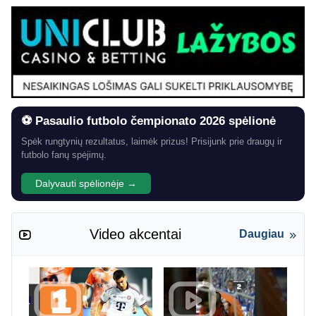
⚽ Pasaulio futbolo čempionato 2026 spėlionė
Spėk rungtynių rezultatus, laimėk prizus! Prisijunk prie draugų ir
futbolo fanų spėjimų.
Dalyvauti spėlionėje →
Video akcentai
Daugiau