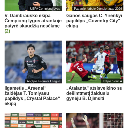
UEFA Čempionų Lyga
Pasaulio futbolo čempionatas 2026
V. Dambrausko ekipa
Ganos saugas C. Yirenkyi
Čempionų lygos atrankoje
papildys „Coventry City“
patyrė skaudžią nesėkmę
ekipą
(2)
Anglijos Premier League
Italijos Serie A
Ilgametis „Arsenal“
„Atalanta“ atsisveikino su
žaidėjas T. Tomiyasu
dešimtmetį žaidusiu
papildys „Crystal Palace“
gynėju B. Djimsiti
ekipą