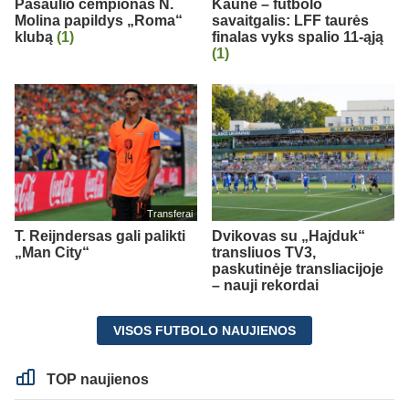
Pasaulio čempionas N.
Kaune – futbolo
Molina papildys „Roma“
savaitgalis: LFF taurės
klubą
(1)
finalas vyks spalio 11-ąją
(1)
Transferai
T. Reijndersas gali palikti
Dvikovas su „Hajduk“
„Man City“
transliuos TV3,
paskutinėje transliacijoje
– nauji rekordai
VISOS FUTBOLO NAUJIENOS
TOP naujienos