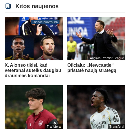
Kitos naujienos
Dienos nuotrauka
Anglijos Premier League
X. Alonso tikisi, kad
Oficialu: „Newcastle“
veteranai suteiks daugiau
pristatė naują strategą
drausmės komandai
Transferai
Transferai