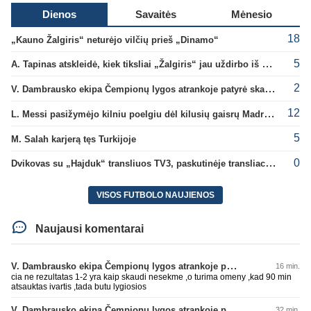
Dienos
Savaitės
Mėnesio
18
„Kauno Žalgiris“ neturėjo vilčių prieš „Dinamo“
5
A. Tapinas atskleidė, kiek tiksliai „Žalgiris“ jau uždirbo iš UEFA premijų
2
V. Dambrausko ekipa Čempionų lygos atrankoje patyrė skaudžią nesėkmę
12
L. Messi pasižymėjo kilniu poelgiu dėl kilusių gaisrų Madride
5
M. Salah karjerą tęs Turkijoje
0
Dvikovas su „Hajduk“ transliuos TV3, paskutinėje transliacijoje – nauji rekordai
VISOS FUTBOLO NAUJIENOS
Naujausi komentarai
V. Dambrausko ekipa Čempionų lygos atrankoje patyrė skaudžią nesėkmę
16 min.
cia ne rezultatas 1-2 yra kaip skaudi nesekme ,o turima omeny ,kad 90 min
atsauktas ivartis ,tada butu lygiosios
V. Dambrausko ekipa Čempionų lygos atrankoje patyrė skaudžią nesėkmę
32 min.