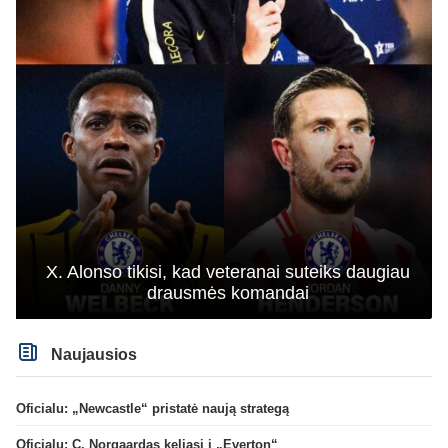
X. Alonso tikisi, kad veteranai suteiks daugiau
drausmės komandai
Naujausios
Oficialu: „Newcastle“ pristatė naują strategą
Oficialu: C. Norgaardas keliasi į „Everton“