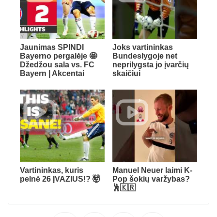
Jaunimas SPINDI
Joks vartininkas
Bayerno pergalėje 🤩
Bundeslygoje net
Džedžou sala vs. FC
neprilygsta jo įvarčių
Bayern | Akcentai
skaičiui
Vartininkas, kuris
Manuel Neuer laimi K-
pelnė 26 ĮVAZIUS!? 🤯
Pop šokių varžybas?
🕺🇰🇷