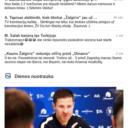
Nuo kada 1:2 svečiuose yra skaudi nesėkmė? Atbels danus namuose ir
keliaus toliau :) Sėkmės Valdui!
A. Tapinas atskleidė, kiek tiksliai „Žalgiris“ jau uždirbo iš UEFA premijų
34 min.
TV transliacijų kaštai... Skirtingai nei kitur, kur klubas uždirba pinigus už
transliacijos teises, ŽV čia turi išlaidų eilutę.. Žiauruva :)
M. Salah karjerą tęs Turkijoje
1 val.
Trabzonspor😂😂😂 dar verke lepunelis paskutinis sezona kad starte
nezaidzia😂
„Kauno Žalgiris“ neturėjo vilčių prieš „Dinamo“
2 val.
O ko ne. Pavadinimai tai vienodi. Trolinu aš... 5 prieš Zagrebą manau šiame
sezono etape nei Barca, nei Bayern, nei koks Arsenal neatloštų
Dienos nuotrauka