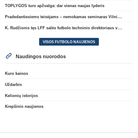
TOPLYGOS turo apžvalga: dar vienas naujas lyderis
Pradedantiesiems teisėjams – nemokamas seminaras Vilniuje šį penktadienį
K. Rudžionis tęs LFF salės futbolo techninio direktoriaus veiklą
VISOS FUTBOLO NAUJIENOS
Naudingos nuorodos
Kuro kainos
Uždarbis
Kelionių istorijos
Krepšinio naujienos