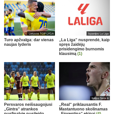
Lietuvos TOP LYGA
Ispanijos La Liga
Turo apžvalga: dar vienas
„La Liga“ nusprendė, kaip
naujas lyderis
spręs žaidėjų
prisidengimo burnomis
klausimą
(1)
Italijos Serie A
Persvaros neišsaugojusi
„Real“ priklausantis F.
„Gintra“ atrankos
Mastantuono skolinamas
pusfinalyje nusileido
„Fiorentina“ ekipai
(4)