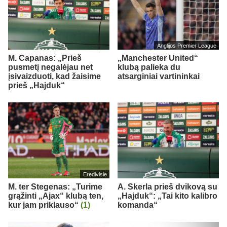
Anglijos Premier League
M. Capanas: „Prieš
„Manchester United“
pusmetį negalėjau net
klubą palieka du
įsivaizduoti, kad žaisime
atsarginiai vartininkai
prieš „Hajduk“
Eredivisie
M. ter Stegenas: „Turime
A. Skerla prieš dvikovą su
grąžinti „Ajax“ klubą ten,
„Hajduk“: „Tai kito kalibro
kur jam priklauso“
(1)
komanda“