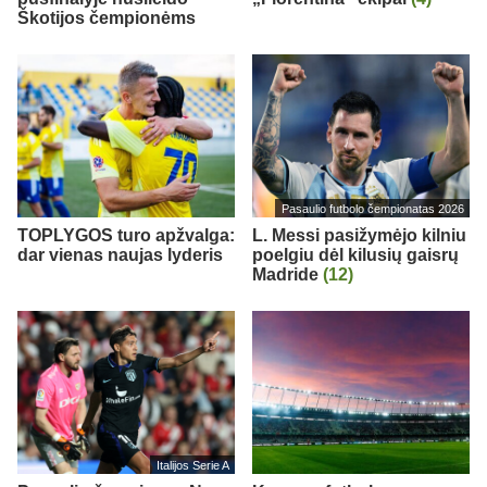
Škotijos čempionėms
Pasaulio futbolo čempionatas 2026
TOPLYGOS turo apžvalga:
L. Messi pasižymėjo kilniu
dar vienas naujas lyderis
poelgiu dėl kilusių gaisrų
Madride
(12)
Italijos Serie A