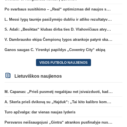
Po svarbaus susitikimo – „Real“ optimizmas dėl naujos sutarties su Viniciumi
L. Messi lygų taurėje pasižymėjo dubliu ir atliko rezultatyvų perdavimą
S. Adali: „Besiktas“ klubas dirba ties D. Vlahovičiaus atvykimu“
V. Dambrausko ekipa Čempionų lygos atrankoje patyrė skaudžią nesėkmę
Ganos saugas C. Yirenkyi papildys „Coventry City“ ekipą
VISOS FUTBOLO NAUJIENOS
Lietuviškos naujienos
M. Capanas: „Prieš pusmetį negalėjau net įsivaizduoti, kad žaisime prieš „Hajduk“
A. Skerla prieš dvikovą su „Hajduk“: „Tai kito kalibro komanda“
Turo apžvalga: dar vienas naujas lyderis
Persvaros neišsaugojusi „Gintra“ atrankos pusfinalyje nusileido Škotijos čempionėms