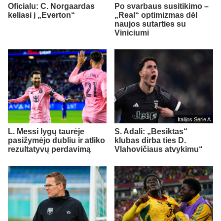
Oficialu: C. Norgaardas
Po svarbaus susitikimo –
keliasi į „Everton“
„Real“ optimizmas dėl
naujos sutarties su
Viniciumi
Italijos Serie A
L. Messi lygų taurėje
S. Adali: „Besiktas“
pasižymėjo dubliu ir atliko
klubas dirba ties D.
rezultatyvų perdavimą
Vlahovičiaus atvykimu“