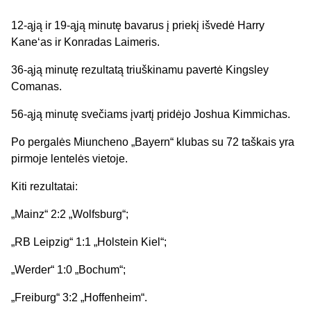
12-ąją ir 19-ąją minutę bavarus į priekį išvedė Harry
Kane‘as ir Konradas Laimeris.
36-ąją minutę rezultatą triuškinamu pavertė Kingsley
Comanas.
56-ąją minutę svečiams įvartį pridėjo Joshua Kimmichas.
Po pergalės Miuncheno „Bayern“ klubas su 72 taškais yra
pirmoje lentelės vietoje.
Kiti rezultatai:
„Mainz“ 2:2 „Wolfsburg“;
„RB Leipzig“ 1:1 „Holstein Kiel“;
„Werder“ 1:0 „Bochum“;
„Freiburg“ 3:2 „Hoffenheim“.