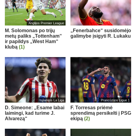
Anglijos Premier League
M. Solomonas po trijų
„Fenerbahce“ susidomėjo
metų paliks „Tottenham“
galimybe įsigyti R. Lukaku
ir papildys „West Ham“
klubą
(1)
Ispanijos La Liga
Prancūzijos Ligue 1
D. Simeone: „Esame labai
F. Torresas priėmė
laimingi, kad turime J.
sprendimą persikelti į PSG
Alvarezą“
ekipą
(2)