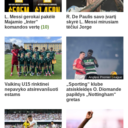
L. Messi gerokai pakėlė
R. De Paulis savo įvartį
Majamio „Inter“
skyrė L. Messi mirusiam
komandos vertę
(10)
tėčiui Jorge
Anglijos Premier League
Vaikinų U15 rinktinei
„Sporting“ klube
nepavyko atsirevanšuoti
atsiskleidęs O. Diomande
estams
papildys „Nottingham“
gretas