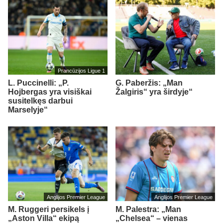
Prancūzijos Ligue 1
L. Puccinelli: „P.
G. Paberžis: „Man
Hojbergas yra visiškai
Žalgiris“ yra širdyje“
susitelkęs darbui
Marselyje“
Anglijos Premier League
Anglijos Premier League
M. Ruggeri persikels į
M. Palestra: „Man
„Aston Villa“ ekipą
„Chelsea“ – vienas