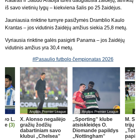
Kataras ir Saudo Arabija turės daugiausia žaidėjų, atrinktų
iš savo vietinių lygų – kiekviena šalis po 25 žaidėjus.
Jauniausia rinktine turnyre pasižymės Dramblio Kaulo
Krantas – jos vidutinis žaidėjų amžius siekia 25,8 metų.
Vyriausia rinktine galės pasigirti Panama – jos žaidėjų
vidutinis amžius yra 30,4 metų.
#Pasaulio futbolo čempionatas 2026
Anglijos Premier League
Anglijos Premier League
Ang
iavo L.
X. Alonso negailėjo
„Sporting“ klube
M. So
orge
(3)
gražių žodžių
atsiskleidęs O.
trijų 
dabartiniam savo
Diomande papildys
„Totte
klubui „Chelsea“
„Nottingham“
papil