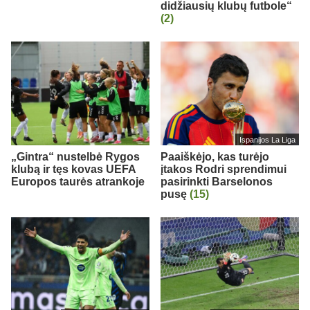
didžiausių klubų futbole“
(2)
Ispanijos La Liga
„Gintra“ nustelbė Rygos
Paaiškėjo, kas turėjo
klubą ir tęs kovas UEFA
įtakos Rodri sprendimui
Europos taurės atrankoje
pasirinkti Barselonos
pusę
(15)