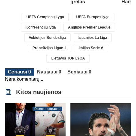
gretas
Ham“ 
UEFA Čempionų Lyga
UEFA Europos lyga
Konferencijų lyga
Anglijos Premier League
Vokietijos Bundesliga
Ispanijos La Liga
Prancūzijos Ligue 1
Italijos Serie A
Lietuvos TOP LYGA
Geriausi 0
Naujausi 0
Seniausi 0
Nėra komentarų...
Kitos naujienos
Dienos nuotrauka