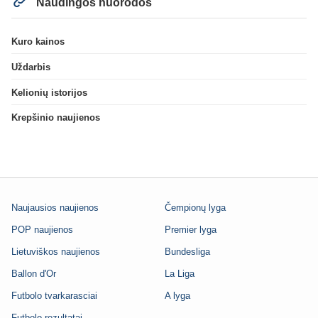
Naudingos nuorodos
Kuro kainos
Uždarbis
Kelionių istorijos
Krepšinio naujienos
Naujausios naujienos
Čempionų lyga
POP naujienos
Premier lyga
Lietuviškos naujienos
Bundesliga
Ballon d'Or
La Liga
Futbolo tvarkarasciai
A lyga
Futbolo rezultatai