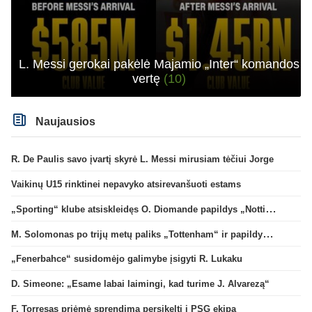
L. Messi gerokai pakėlė Majamio „Inter“ komandos
vertę
(10)
Naujausios
R. De Paulis savo įvartį skyrė L. Messi mirusiam tėčiui Jorge
Vaikinų U15 rinktinei nepavyko atsirevanšuoti estams
„Sporting“ klube atsiskleidęs O. Diomande papildys „Nottingham“ gretas
M. Solomonas po trijų metų paliks „Tottenham“ ir papildys „West Ham“ klubą
„Fenerbahce“ susidomėjo galimybe įsigyti R. Lukaku
D. Simeone: „Esame labai laimingi, kad turime J. Alvarezą“
F. Torresas priėmė sprendimą persikelti į PSG ekipą