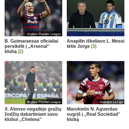
Anglijos Premier League
B. Guimaraesas oficialiai
Anapilin iškeliavo L. Messi
persikėlė į „Arsenal“
tėtis Jorge
(3)
klubą
(2)
Anglijos Premier League
Ispanijos La Liga
X. Alonso negailėjo gražių
Marokietis N. Aguerdas
žodžių dabartiniam savo
sugrįš į „Real Sociedad“
klubui „Chelsea“
klubą