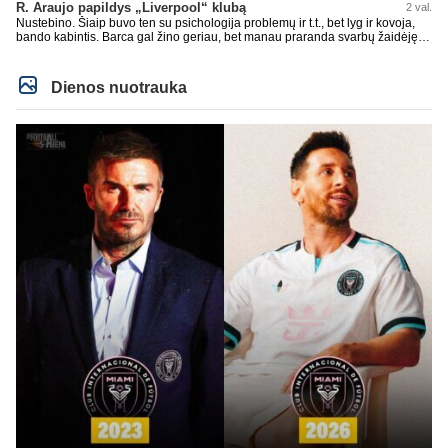
R. Araujo papildys „Liverpool“ klubą
2 val.
Nustebino. Šiaip buvo ten su psichologija problemų ir t.t., bet lyg ir kovoja,
bando kabintis. Barca gal žino geriau, bet manau praranda svarbų žaidėję.
Duobių būna pas visus. Jau Rashford paleido, Ter Stegen su Inaki Pena
paleido, čia dabar dar vienas. Įdomiai Deco tvarkosi ir Hansi Flick formuoja
sudėtį. Rezultatai nėra tragiški, anaiptol yra teigiamų žingsnių. Bet UEFA CL
Dienos nuotrauka
nelaimimas, praeitais metais jau Copa del Rey pralaimėtas ir pan. Jau
praeitais metais neteko gynybos vieno iš ramščių. RM kaip tik pasistiprino.
Cucurrlla bus siaubas manau Real komandoje. Kažkaip man atrodo vėl bus
gynyboje ne kažkas.