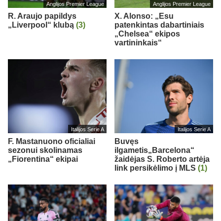
Anglijos Premier League
Anglijos Premier League
R. Araujo papildys
X. Alonso: „Esu
„Liverpool“ klubą
(3)
patenkintas dabartiniais
„Chelsea“ ekipos
vartininkais“
Italijos Serie A
Italijos Serie A
F. Mastanuono oficialiai
Buvęs
sezonui skolinamas
ilgametis„Barcelona“
„Fiorentina“ ekipai
žaidėjas S. Roberto artėja
link persikėlimo į MLS
(1)