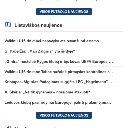
VISOS FUTBOLO NAUJIENOS
Lietuviškos naujienos
Vaikinų U15 rinktinei nepavyko atsirevanšuoti estams
G. Paberžis: „Man Žalgiris“ yra širdyje“
„Gintra“ nustelbė Rygos klubą ir tęs kovas UEFA Europos taurės atrankoje
Vaikinų U15 rinktinė Taline sužaidė pirmąsias kontrolines rungtynes
Kristupas–Algirdas Padegimas sugrįžta į FC „Hegelmann” B sudėtį
A. Skerla: „Ne tik gynėmės – norėjome atakuoti“
Lietuvos klubų pasirodymai Europoje: patirti pralaimėjimai Kroatijos atstovams
VISOS FUTBOLO NAUJIENOS