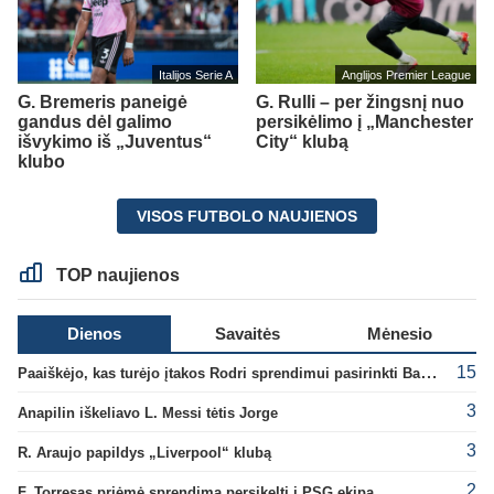
Italijos Serie A
Anglijos Premier League
G. Bremeris paneigė
G. Rulli – per žingsnį nuo
gandus dėl galimo
persikėlimo į „Manchester
išvykimo iš „Juventus“
City“ klubą
klubo
VISOS FUTBOLO NAUJIENOS
TOP naujienos
Dienos
Savaitės
Mėnesio
15
Paaiškėjo, kas turėjo įtakos Rodri sprendimui pasirinkti Barselonos pusę
3
Anapilin iškeliavo L. Messi tėtis Jorge
3
R. Araujo papildys „Liverpool“ klubą
2
F. Torresas priėmė sprendimą persikelti į PSG ekipą