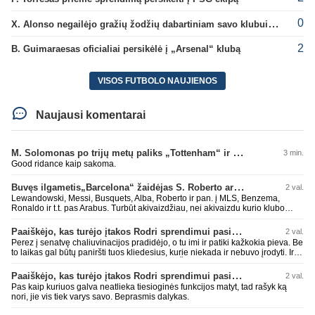
0
X. Alonso negailėjo gražių žodžių dabartiniam savo klubui „Chelsea“
2
B. Guimaraesas oficialiai persikėlė į „Arsenal“ klubą
VISOS FUTBOLO NAUJIENOS
Naujausi komentarai
M. Solomonas po trijų metų paliks „Tottenham“ ir papildys „West Ham“ klubą
3 min.
Good ridance kaip sakoma.
Buvęs ilgametis„Barcelona“ žaidėjas S. Roberto artėja link persikėlimo į MLS
2 val.
Lewandowski, Messi, Busquets, Alba, Roberto ir pan. į MLS, Benzema,
Ronaldo ir t.t. pas Arabus. Turbūt akivaizdžiau, nei akivaizdu kurio klubo
žaidėjų labiai myli pinigėlius, o ne žaidimą. Gal todėl ir tų laimėjimų
paskutiniu me tu ne tiek daug.
Paaiškėjo, kas turėjo įtakos Rodri sprendimui pasirinkti Barselonos pusę
2 val.
Perez į senatvę chaliuvinacijos pradidėjo, o tu imi ir patiki kažkokia pieva. Be
to laikas gal būtų paniršti tuos kliedesius, kurie niekada ir nebuvo įrodyti. Ir
nepamiršti kaip pačius palaikė 90% teisėjų. Šiki į ant kitų, nors patys mėšle
esat. Kažkaip ne skaniai kvepia. RM todėl ir yra vienas nekenčiamiausių
Paaiškėjo, kas turėjo įtakos Rodri sprendimui pasirinkti Barselonos pusę
2 val.
daugumos fanų klubas, nes pastoviai verke ir verkia kažkokius kliedesius.
Pas kaip kuriuos galva neatlieka tiesioginės funkcijos matyt, tad rašyk ką
Remktis ne kažkokio Perezo kliedesiais, o faktais.
nori, jie vis tiek varys savo. Beprasmis dalykas.