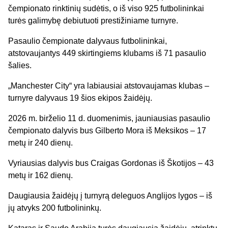
čempionato rinktinių sudėtis, o iš viso 925 futbolininkai
turės galimybę debiutuoti prestižiniame turnyre.
Pasaulio čempionate dalyvaus futbolininkai,
atstovaujantys 449 skirtingiems klubams iš 71 pasaulio
šalies.
„Manchester City“ yra labiausiai atstovaujamas klubas –
turnyre dalyvaus 19 šios ekipos žaidėjų.
2026 m. birželio 11 d. duomenimis, jauniausias pasaulio
čempionato dalyvis bus Gilberto Mora iš Meksikos – 17
metų ir 240 dienų.
Vyriausias dalyvis bus Craigas Gordonas iš Škotijos – 43
metų ir 162 dienų.
Daugiausia žaidėjų į turnyrą deleguos Anglijos lygos – iš
jų atvyks 200 futbolininkų.