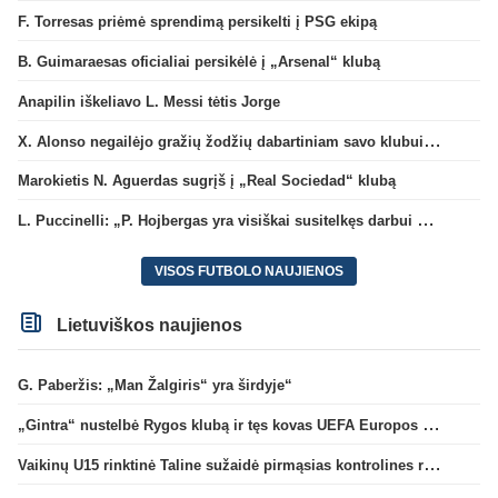
F. Torresas priėmė sprendimą persikelti į PSG ekipą
B. Guimaraesas oficialiai persikėlė į „Arsenal“ klubą
Anapilin iškeliavo L. Messi tėtis Jorge
X. Alonso negailėjo gražių žodžių dabartiniam savo klubui „Chelsea“
Marokietis N. Aguerdas sugrįš į „Real Sociedad“ klubą
L. Puccinelli: „P. Hojbergas yra visiškai susitelkęs darbui Marselyje“
VISOS FUTBOLO NAUJIENOS
Lietuviškos naujienos
G. Paberžis: „Man Žalgiris“ yra širdyje“
„Gintra“ nustelbė Rygos klubą ir tęs kovas UEFA Europos taurės atrankoje
Vaikinų U15 rinktinė Taline sužaidė pirmąsias kontrolines rungtynes