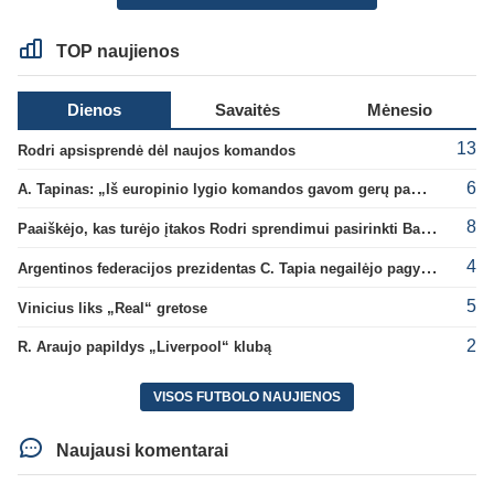
TOP naujienos
Dienos
Savaitės
Mėnesio
13
Rodri apsisprendė dėl naujos komandos
6
A. Tapinas: „Iš europinio lygio komandos gavom gerų pamokų“
8
Paaiškėjo, kas turėjo įtakos Rodri sprendimui pasirinkti Barselonos pusę
4
Argentinos federacijos prezidentas C. Tapia negailėjo pagyrų G. Infantino
5
Vinicius liks „Real“ gretose
2
R. Araujo papildys „Liverpool“ klubą
VISOS FUTBOLO NAUJIENOS
Naujausi komentarai