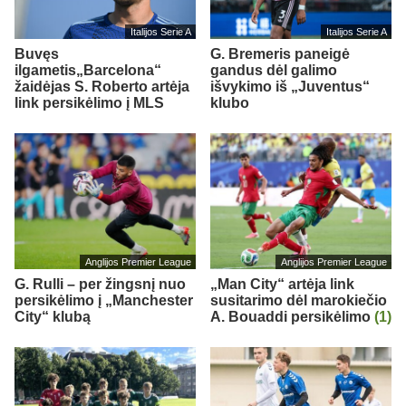
Italijos Serie A
Italijos Serie A
Buvęs
G. Bremeris paneigė
ilgametis„Barcelona“
gandus dėl galimo
žaidėjas S. Roberto artėja
išvykimo iš „Juventus“
link persikėlimo į MLS
klubo
Anglijos Premier League
Anglijos Premier League
G. Rulli – per žingsnį nuo
„Man City“ artėja link
persikėlimo į „Manchester
susitarimo dėl marokiečio
City“ klubą
A. Bouaddi persikėlimo
(1)