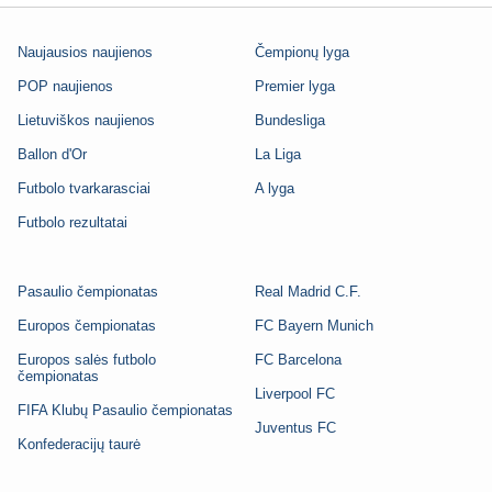
Naujausios naujienos
Čempionų lyga
POP naujienos
Premier lyga
Lietuviškos naujienos
Bundesliga
Ballon d'Or
La Liga
Futbolo tvarkarasciai
A lyga
Futbolo rezultatai
Pasaulio čempionatas
Real Madrid C.F.
Europos čempionatas
FC Bayern Munich
Europos salės futbolo
FC Barcelona
čempionatas
Liverpool FC
FIFA Klubų Pasaulio čempionatas
Juventus FC
Konfederacijų taurė