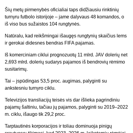
Šių metų pirmenybės oficialiai taps didžiausiu rinktinių
turnyru futbolo istorijoje – jame dalyvaus 48 komandos, o
iš viso bus sužaistos 104 rungtynės.
Natūralu, kad reikšmingai išaugęs rungtynių skaičius lems
ir gerokai didesnes bendras FIFA pajamas.
Iš komerciniam ciklui prognozuotų 11 mlrd. JAV dolerių net
2,693 mlrd. dolerių sudarys pajamos iš bendrovių rėmimo
susitarimų.
Tai – įspūdingas 53,5 proc. augimas, palyginti su
ankstesniu turnyro ciklu.
Televizijos transliacijų teisės vis dar išlieka pagrindiniu
pajamų šaltiniu, tačiau jų pajamos, palyginti su 2019–2022
m. ciklu, išaugo tik 29,2 proc.
Tarptautinės korporacijos ir toliau dominuoja pinigų