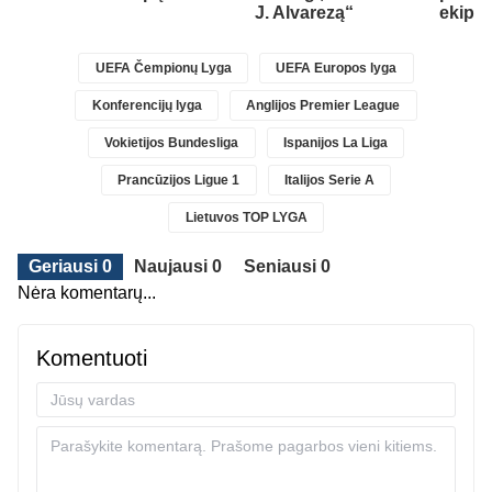
J. Alvarezą“
ekipą
UEFA Čempionų Lyga
UEFA Europos lyga
Konferencijų lyga
Anglijos Premier League
Vokietijos Bundesliga
Ispanijos La Liga
Prancūzijos Ligue 1
Italijos Serie A
Lietuvos TOP LYGA
Geriausi 0
Naujausi 0
Seniausi 0
Nėra komentarų...
Komentuoti