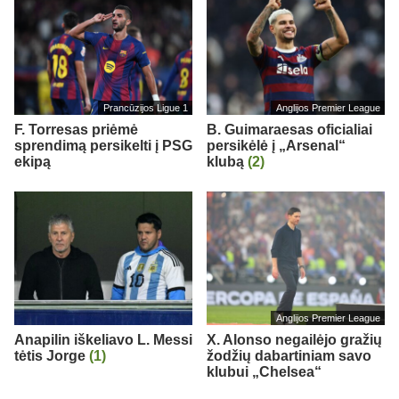
Prancūzijos Ligue 1
Anglijos Premier League
F. Torresas priėmė
B. Guimaraesas oficialiai
sprendimą persikelti į PSG
persikėlė į „Arsenal“
ekipą
klubą
(2)
Anglijos Premier League
Anapilin iškeliavo L. Messi
X. Alonso negailėjo gražių
tėtis Jorge
(1)
žodžių dabartiniam savo
klubui „Chelsea“