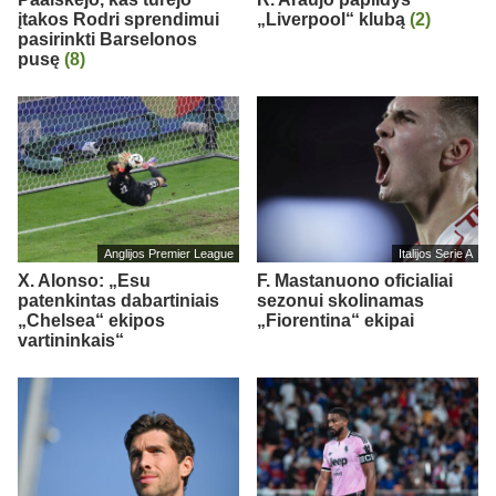
įtakos Rodri sprendimui
„Liverpool“ klubą
(2)
pasirinkti Barselonos
pusę
(8)
Anglijos Premier League
Italijos Serie A
X. Alonso: „Esu
F. Mastanuono oficialiai
patenkintas dabartiniais
sezonui skolinamas
„Chelsea“ ekipos
„Fiorentina“ ekipai
vartininkais“