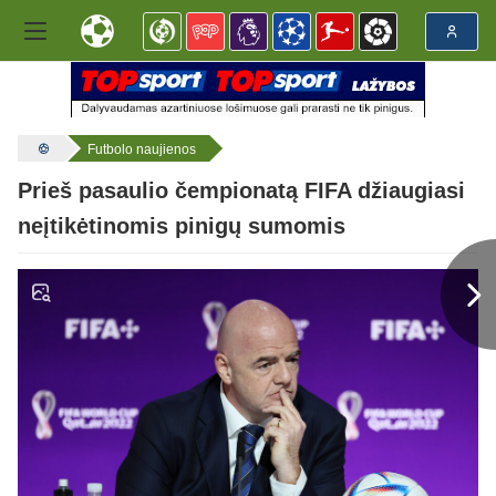
Futbolo naujienos
Prieš pasaulio čempionatą FIFA džiaugiasi
neįtikėtinomis pinigų sumomis