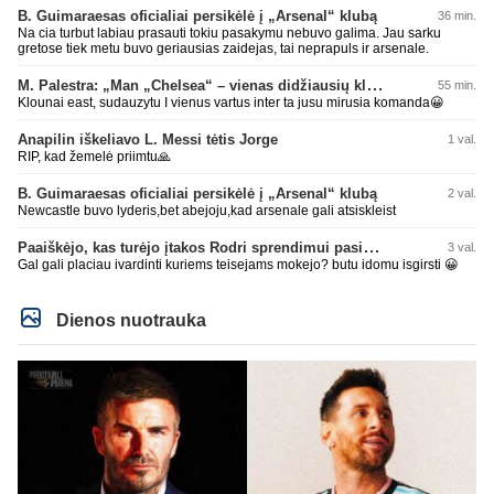
B. Guimaraesas oficialiai persikėlė į „Arsenal“ klubą
36 min.
Na cia turbut labiau prasauti tokiu pasakymu nebuvo galima. Jau sarku
gretose tiek metu buvo geriausias zaidejas, tai neprapuls ir arsenale.
M. Palestra: „Man „Chelsea“ – vienas didžiausių klubų futbole“
55 min.
Klounai east, sudauzytu I vienus vartus inter ta jusu mirusia komanda😀
Anapilin iškeliavo L. Messi tėtis Jorge
1 val.
RIP, kad žemelė priimtu🙏
B. Guimaraesas oficialiai persikėlė į „Arsenal“ klubą
2 val.
Newcastle buvo lyderis,bet abejoju,kad arsenale gali atsiskleist
Paaiškėjo, kas turėjo įtakos Rodri sprendimui pasirinkti Barselonos pusę
3 val.
Gal gali placiau ivardinti kuriems teisejams mokejo? butu idomu isgirsti 😀
Dienos nuotrauka