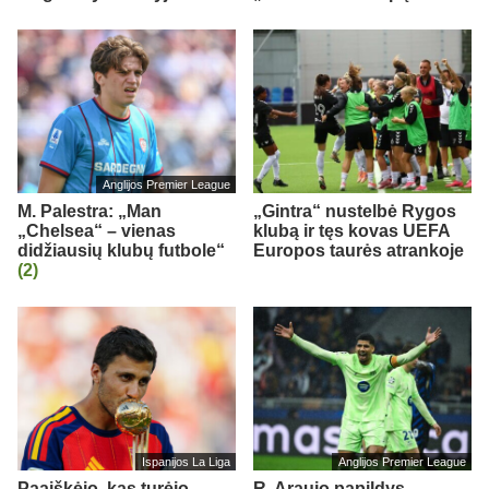
Anglijos Premier League
M. Palestra: „Man
„Gintra“ nustelbė Rygos
„Chelsea“ – vienas
klubą ir tęs kovas UEFA
didžiausių klubų futbole“
Europos taurės atrankoje
(2)
Ispanijos La Liga
Anglijos Premier League
Paaiškėjo, kas turėjo
R. Araujo papildys