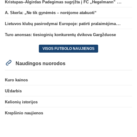
Kristupas–Algirdas Padegimas sugrįžta į FC „Hegelmann” B sudėtį
A. Skerla: „Ne tik gynėmės – norėjome atakuoti“
Lietuvos klubų pasirodymai Europoje: patirti pralaimėjimai Kroatijos atstovams
Turo anonsas: tiesioginių konkurentų dvikova Gargžduose
VISOS FUTBOLO NAUJIENOS
Naudingos nuorodos
Kuro kainos
Uždarbis
Kelionių istorijos
Krepšinio naujienos