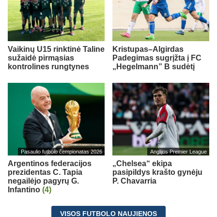
Vaikinų U15 rinktinė Taline
Kristupas–Algirdas
sužaidė pirmąsias
Padegimas sugrįžta į FC
kontrolines rungtynes
„Hegelmann” B sudėtį
Pasaulio futbolo čempionatas 2026
Anglijos Premier League
Argentinos federacijos
„Chelsea“ ekipa
prezidentas C. Tapia
pasipildys krašto gynėju
negailėjo pagyrų G.
P. Chavarria
Infantino
(4)
VISOS FUTBOLO NAUJIENOS