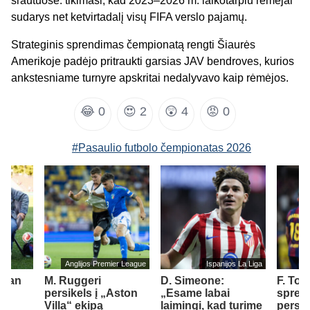
srautuose: tikimasi, kad 2023–2026 m. laikotarpiu rėmėjai
sudarys net ketvirtadalį visų FIFA verslo pajamų.
Strateginis sprendimas čempionatą rengti Šiaurės
Amerikoje padėjo pritraukti garsias JAV bendroves, kurios
ankstesniame turnyre apskritai nedalyvavo kaip rėmėjos.
😂
0
😍
2
😲
4
😡
0
#Pasaulio futbolo čempionatas 2026
Anglijos Premier League
Ispanijos La Liga
„Man
M. Ruggeri
D. Simeone:
F. Tor
persikels į „Aston
„Esame labai
spren
Villa“ ekipą
laimingi, kad turime
persik