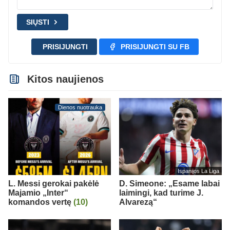
SIŲSTI
PRISIJUNGTI
PRISIJUNGTI SU FB
Kitos naujienos
Dienos nuotrauka
Ispanijos La Liga
L. Messi gerokai pakėlė
D. Simeone: „Esame labai
Majamio „Inter“
laimingi, kad turime J.
komandos vertę
(10)
Alvarezą“