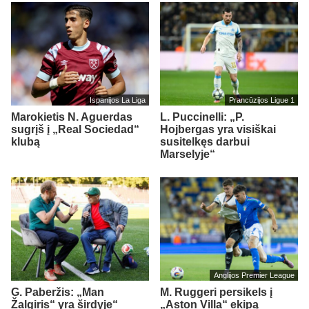
Ispanijos La Liga
Prancūzijos Ligue 1
Marokietis N. Aguerdas
L. Puccinelli: „P.
sugrįš į „Real Sociedad“
Hojbergas yra visiškai
klubą
susitelkęs darbui
Marselyje“
Anglijos Premier League
G. Paberžis: „Man
M. Ruggeri persikels į
Žalgiris“ yra širdyje“
„Aston Villa“ ekipą