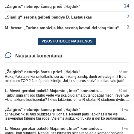
14
„Žalgiris“ neturėjo šansų prieš „Hajduk“
2
„Šiaulių“ sezoną gelbėti bandys D. Lastauskas
2
M. Arteta: „Turime ambiciją kitą sezoną kovoti dėl visų titulų“
VISOS FUTBOLO NAUJIENOS
Naujausi komentarai
„Žalgiris“ neturėjo šansų prieš „Hajduk“
35 min.
Roką Pukštą reikia prikalbinti, jog už rinktinę žaistų, duoti pilietybę ir t.t Būtų
minimum TOP 2 žaidėjas rinktinėje. Jei jo karjeros kreivė ir toliau taio judės,
bus per vėlu po to, nes JAV ji pasikvies žaisti.
L. Messi gerokai pakėlė Majamio „Inter“ komandos vertę
52 min.
Turbut supranti jog klubo verte yra skaiciuojama butent pagal metini revenue
+kitu faktoriu koeficientai? I kitus faktorius ieina IR skola, IR stadiono dydis,
IR lygos populiarumas, IR dar eile kitu dalyku. O tavo pamineta Barca kuo
puikiausiai sugeneravo rekordini 1.1B revenue, kas stipriai prisidejo prie
„Žalgiris“ neturėjo šansų prieš „Hajduk“
1 val.
milzinisko klubo vertes suoli siemet. Be to, tie 200 pamineti cia yra visiskai
tu nejuokink su tais biudzetu milijonais. Nebent pats Tapkinas ir tie visi
on-point, jeigu jau musu mylimas D. prasneko apie klubo vertes kelima, arba
issivepeliai tribune kur rode. Visiems aisku, ko truksta ir del ko pralaimima.
CR atveju - numusima.
tas pats ir su kavianskais. Bet nenorim pripazint, kad net jei neturim
ziniasklaidos, kuri isanalizuoti po pirsteli, ko kam truksta, tai nei kalnietis nei
L. Messi gerokai pakėlė Majamio „Inter“ komandos vertę
1 val.
kasperunas nesusigaudys. Aciu, mercys, lauksim wilno grietineles
Vargu, kad supranti. Nes tau tas pirmasis bicas rase apie komandos verte,