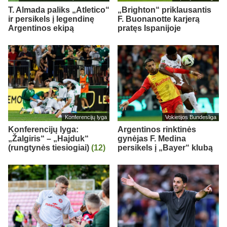
T. Almada paliks „Atletico“
„Brighton“ priklausantis
ir persikels į legendinę
F. Buonanotte karjerą
Argentinos ekipą
pratęs Ispanijoje
Konferencijų lyga
Vokietijos Bundesliga
Konferencijų lyga:
Argentinos rinktinės
„Žalgiris“ – „Hajduk“
gynėjas F. Medina
(rungtynės tiesiogiai)
(12)
persikels į „Bayer“ klubą