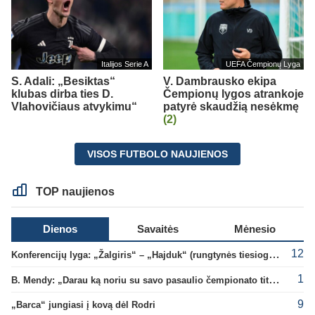
Italijos Serie A
UEFA Čempionų Lyga
S. Adali: „Besiktas“
V. Dambrausko ekipa
klubas dirba ties D.
Čempionų lygos atrankoje
Vlahovičiaus atvykimu“
patyrė skaudžią nesėkmę
(2)
VISOS FUTBOLO NAUJIENOS
TOP naujienos
Dienos
Savaitės
Mėnesio
12
Konferencijų lyga: „Žalgiris“ – „Hajduk“ (rungtynės tiesiogiai)
1
B. Mendy: „Darau ką noriu su savo pasaulio čempionato titulu“
9
„Barca“ jungiasi į kovą dėl Rodri