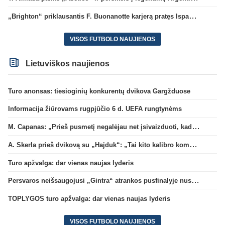
„Brighton“ priklausantis F. Buonanotte karjerą pratęs Ispanijoje
VISOS FUTBOLO NAUJIENOS
Lietuviškos naujienos
Turo anonsas: tiesioginių konkurentų dvikova Gargžduose
Informacija žiūrovams rugpjūčio 6 d. UEFA rungtynėms
M. Capanas: „Prieš pusmetį negalėjau net įsivaizduoti, kad žaisime prieš „Hajduk“
A. Skerla prieš dvikovą su „Hajduk“: „Tai kito kalibro komanda“
Turo apžvalga: dar vienas naujas lyderis
Persvaros neišsaugojusi „Gintra“ atrankos pusfinalyje nusileido Škotijos čempionėms
TOPLYGOS turo apžvalga: dar vienas naujas lyderis
VISOS FUTBOLO NAUJIENOS