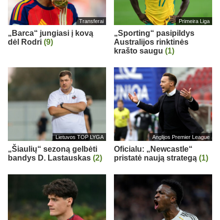
Transferai
Primeira Liga
„Barca“ jungiasi į kovą
„Sporting“ pasipildys
dėl Rodri
(9)
Australijos rinktinės
krašto saugu
(1)
Lietuvos TOP LYGA
Anglijos Premier League
„Šiaulių“ sezoną gelbėti
Oficialu: „Newcastle“
bandys D. Lastauskas
(2)
pristatė naują strategą
(1)