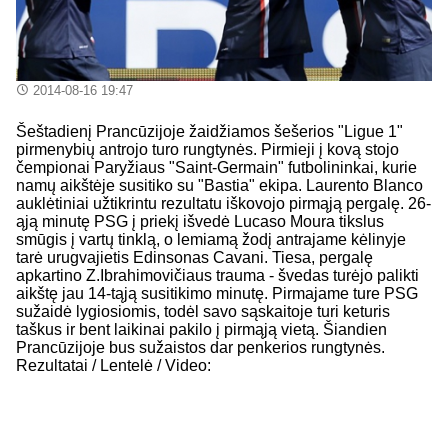
2014-08-16 19:47
Šeštadienį Prancūzijoje žaidžiamos šešerios "Ligue 1"
pirmenybių antrojo turo rungtynės. Pirmieji į kovą stojo
čempionai Paryžiaus "Saint-Germain" futbolininkai, kurie
namų aikštėje susitiko su "Bastia" ekipa. Laurento Blanco
auklėtiniai užtikrintu rezultatu iškovojo pirmąją pergalę. 26-
ąją minutę PSG į priekį išvedė Lucaso Moura tikslus
smūgis į vartų tinklą, o lemiamą žodį antrajame kėlinyje
tarė urugvajietis Edinsonas Cavani. Tiesa, pergalę
apkartino Z.Ibrahimovičiaus trauma - švedas turėjo palikti
aikštę jau 14-tąją susitikimo minutę. Pirmajame ture PSG
sužaidė lygiosiomis, todėl savo sąskaitoje turi keturis
taškus ir bent laikinai pakilo į pirmąją vietą. Šiandien
Prancūzijoje bus sužaistos dar penkerios rungtynės.
Rezultatai / Lentelė / Video: