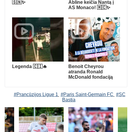
🇸🇳✨
Abline keičia Nantą į
AS Monaco! 🇲🇨✨
Legenda 🇨🇮🔥
Benoit Cheyrou
atranda Ronald
McDonald fondaciją
#Prancūzijos Ligue 1
#Paris Saint-Germain FC
#SC
Bastia