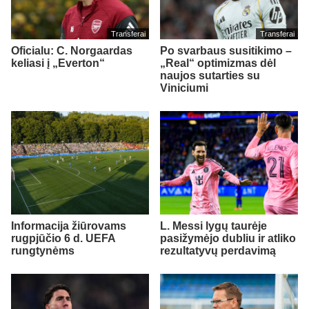
Transferai
Transferai
Oficialu: C. Norgaardas
Po svarbaus susitikimo –
keliasi į „Everton“
„Real“ optimizmas dėl
naujos sutarties su
Viniciumi
Informacija žiūrovams
L. Messi lygų taurėje
rugpjūčio 6 d. UEFA
pasižymėjo dubliu ir atliko
rungtynėms
rezultatyvų perdavimą