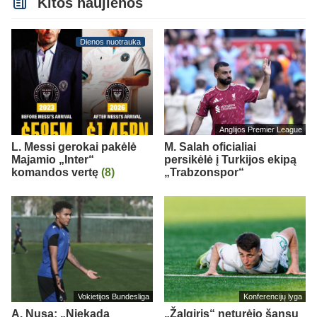
Kitos naujienos
Dienos nuotrauka
Anglijos Premier League
L. Messi gerokai pakėlė
M. Salah oficialiai
Majamio „Inter“
persikėlė į Turkijos ekipą
komandos vertę
(8)
„Trabzonspor“
Vokietijos Bundesliga
Konferencijų lyga
A. Nusa: „Niekada
„Žalgiris“ neturėjo šansų