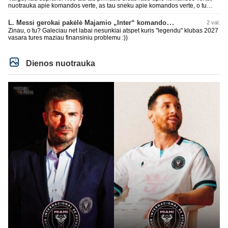
besivaipanciu itamet Konfu lygoje 20 tukst. stadione...jei makleriui tapinui
nuotrauka apie komandos verte, as tau sneku apie komandos verte, o tu
neatsibos sitas projektas
vistiek apie revenue tauziji. Barca dabar belekokiose skolose ir "pirmauja"
pasaulyje pagal tai, bet uzima antra vieta po Realo pagal klubine verte
L. Messi gerokai pakėlė Majamio „Inter“ komandos vertę
2 val.
pasaulyje. Tokios ten ir finansines problemos pas ta Al Nassr kai PIF vienu
Zinau, o tu? Galeciau net labai nesunkiai atspet kuris "legendu" klubas 2027
rankos mostu galetu viska nubraukti jeigu noretu. Siaip tas PIF savo
vasara tures maziau finansiniu problemu :))
priziurimus klubus galetu arabuose griezciau kontroliuoti nes rinka nesveikai
iskraipyta per ju isikalinejimus.
Dienos nuotrauka