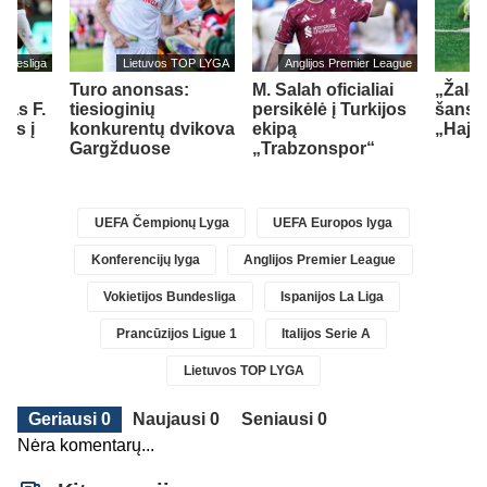
undesliga
Lietuvos TOP LYGA
Anglijos Premier League
Turo anonsas:
M. Salah oficialiai
„Žalgi
jas F.
tiesioginių
persikėlė į Turkijos
šansų
els į
konkurentų dvikova
ekipą
„Hajd
ą
Gargžduose
„Trabzonspor“
UEFA Čempionų Lyga
UEFA Europos lyga
Konferencijų lyga
Anglijos Premier League
Vokietijos Bundesliga
Ispanijos La Liga
Prancūzijos Ligue 1
Italijos Serie A
Lietuvos TOP LYGA
Geriausi 0
Naujausi 0
Seniausi 0
Nėra komentarų...