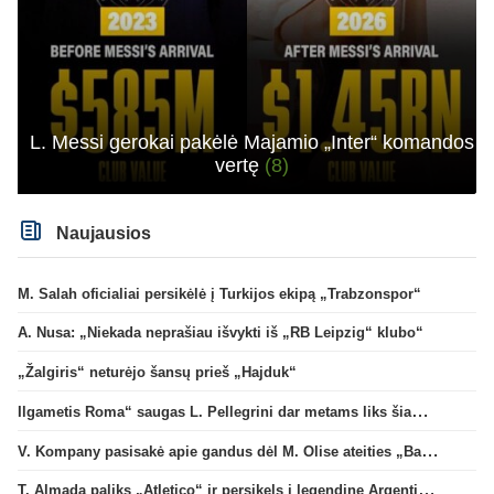
L. Messi gerokai pakėlė Majamio „Inter“ komandos
vertę
(8)
Naujausios
M. Salah oficialiai persikėlė į Turkijos ekipą „Trabzonspor“
A. Nusa: „Niekada neprašiau išvykti iš „RB Leipzig“ klubo“
„Žalgiris“ neturėjo šansų prieš „Hajduk“
Ilgametis Roma“ saugas L. Pellegrini dar metams liks šiame klube
V. Kompany pasisakė apie gandus dėl M. Olise ateities „Bayern“ gretose
T. Almada paliks „Atletico“ ir persikels į legendinę Argentinos ekipą