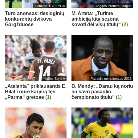
Lietuvos TOP LYGA
Anglijos Premier League
Turo anonsas: tiesioginių
M. Arteta: „Turime
konkurentų dvikova
ambiciją kitą sezoną
Gargžduose
kovoti dėl visų titulų“
(2)
Italijos Serie A
Pasaulio čempionatas 2018
„Atalanta“ priklausantis E.
B. Mendy: „Darau ką noriu
Bilal Toure karjerą tęs
su savo pasaulio
„Parma“ gretose
(1)
čempionato titulu“
(1)