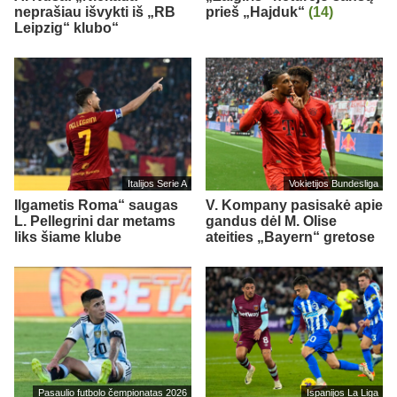
neprašiau išvykti iš „RB
prieš „Hajduk“
(14)
Leipzig“ klubo“
Italijos Serie A
Vokietijos Bundesliga
Ilgametis Roma“ saugas
V. Kompany pasisakė apie
L. Pellegrini dar metams
gandus dėl M. Olise
liks šiame klube
ateities „Bayern“ gretose
Pasaulio futbolo čempionatas 2026
Ispanijos La Liga