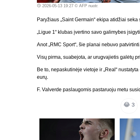
2026-05-13 19:27
© AFP nuotr.
Paryžiaus „Saint Germain“ ekipa atidžiai seka 
„Ligue 1“ klubas įvertino savo galimybes įsigy
Anot „RMC Sport“, šie planai nebuvo patvirtinti
Visų pirma, suabejota, ar urugvajietis galėtų pri
Be to, nepaskutinėje vietoje ir „Real“ nustatyta 
eurų.
F. Valverde paslaugomis pastaruoju metu susid
😂
3