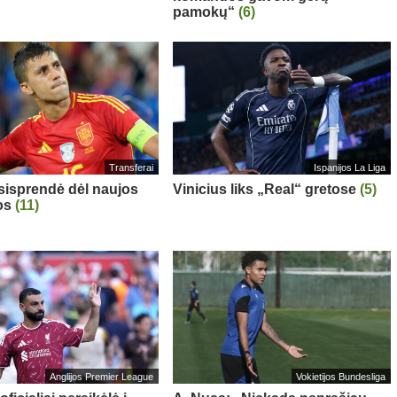
pamokų“
(6)
Transferai
Ispanijos La Liga
sisprendė dėl naujos
Vinicius liks „Real“ gretose
(5)
os
(11)
Anglijos Premier League
Vokietijos Bundesliga