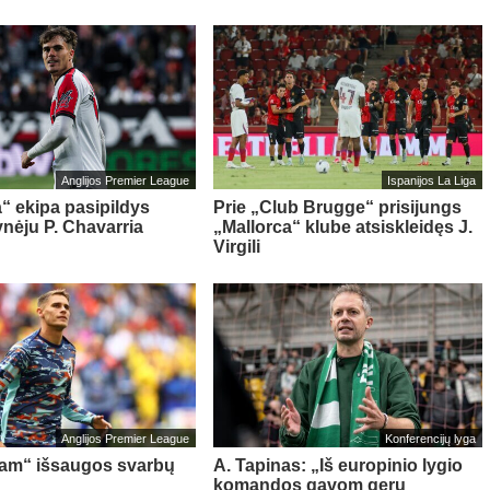
Anglijos Premier League
Ispanijos La Liga
“ ekipa pasipildys
Prie „Club Brugge“ prisijungs
ynėju P. Chavarria
„Mallorca“ klube atsiskleidęs J.
Virgili
Anglijos Premier League
Konferencijų lyga
am“ išsaugos svarbų
A. Tapinas: „Iš europinio lygio
komandos gavom gerų