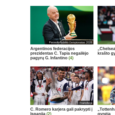
Pasaulio futbolo čempionatas 2026
Argentinos federacijos
„Chelsea
prezidentas C. Tapia negailėjo
krašto g
pagyrų G. Infantino
(4)
Transferai
C. Romero karjera gali pakrypti į
„Tottenh
Ispaniją
(2)
gynėją