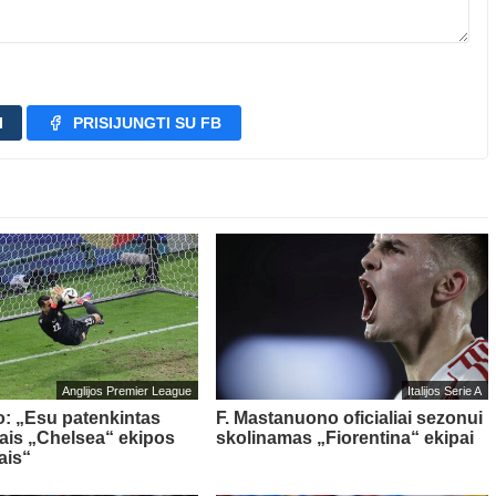
I
PRISIJUNGTI SU FB
Anglijos Premier League
Italijos Serie A
o: „Esu patenkintas
F. Mastanuono oficialiai sezonui
iais „Chelsea“ ekipos
skolinamas „Fiorentina“ ekipai
ais“