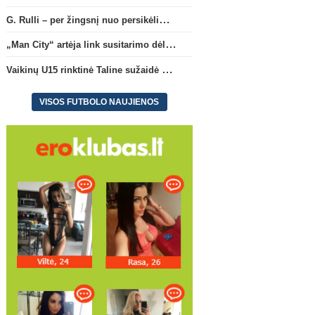
G. Rulli – per žingsnį nuo persikėlimo į „Manchester City“ klubą
„Man City“ artėja link susitarimo dėl marokiečio A. Bouaddi persikėlimo
Vaikinų U15 rinktinė Taline sužaidė pirmąsias kontrolines rungtynes
VISOS FUTBOLO NAUJIENOS