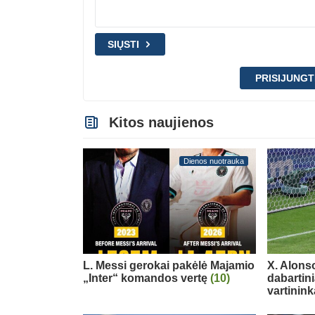
SIŲSTI
PRISIJUNGT
Kitos naujienos
Dienos nuotrauka
L. Messi gerokai pakėlė Majamio
X. Alons
„Inter“ komandos vertę
(10)
dabartin
vartinink