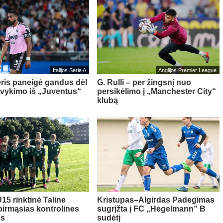
Italijos Serie A
Anglijos Premier League
ris paneigė gandus dėl
G. Rulli – per žingsnį nuo
švykimo iš „Juventus“
persikėlimo į „Manchester City“
klubą
15 rinktinė Taline
Kristupas–Algirdas Padegimas
pirmąsias kontrolines
sugrįžta į FC „Hegelmann” B
es
sudėtį