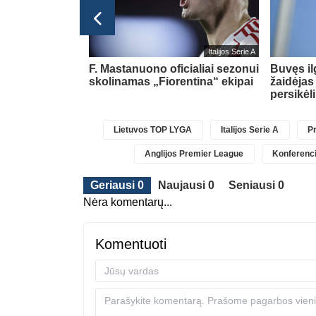
glijos Premier League
Italijos Serie A
pasipildys
F. Mastanuono oficialiai sezonui
Buvęs i
Chavarria
skolinamas „Fiorentina“ ekipai
žaidėjas
persikėl
Lietuvos TOP LYGA
Italijos Serie A
Pr
Anglijos Premier League
Konferenci
Geriausi 0
Naujausi 0
Seniausi 0
Nėra komentarų...
Komentuoti