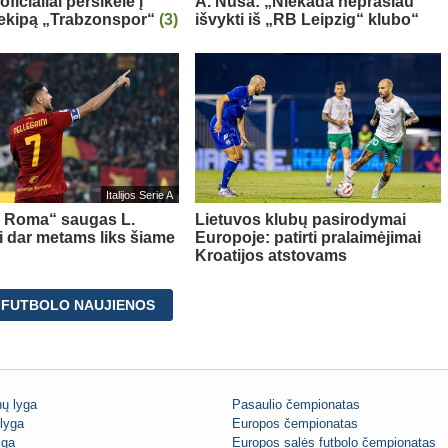
oficialiai persikėlė į
A. Nusa: „Niekada neprašiau
 ekipą „Trabzonspor“
(3)
išvykti iš „RB Leipzig“ klubo“
Italijos Serie A
s Roma“ saugas L.
Lietuvos klubų pasirodymai
ni dar metams liks šiame
Europoje: patirti pralaimėjimai
Kroatijos atstovams
 FUTBOLO NAUJIENOS
ų lyga
Pasaulio čempionatas
lyga
Europos čempionatas
iga
Europos salės futbolo čempionatas