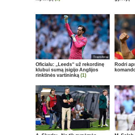
Transferai
Oficialu: „Leeds“ už rekordinę
Rodri ap
klubui sumą įsigijo Anglijos
komand
rinktinės vartininką
(1)