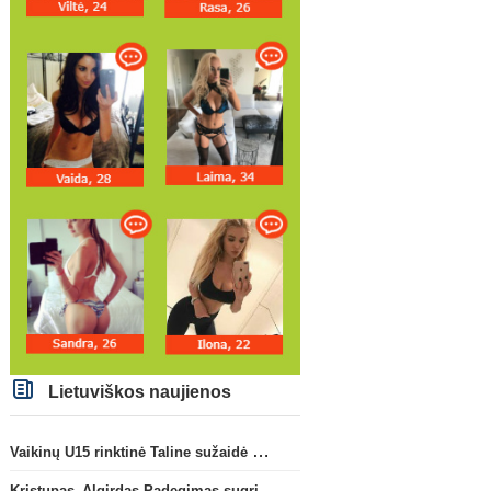
Lietuviškos naujienos
Vaikinų U15 rinktinė Taline sužaidė pirmąsias kontrolines rungtynes
Kristupas–Algirdas Padegimas sugrįžta į FC „Hegelmann” B sudėtį