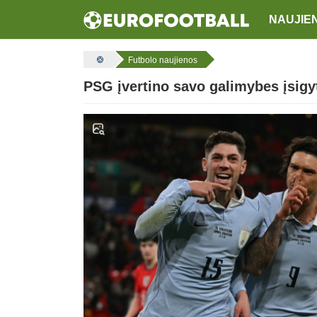
NAUJIE
Futbolo naujienos
PSG įvertino savo galimybes įsigyt