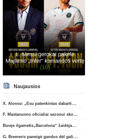
Vaikinų U15 rinktinė Taline
Kristupas–Algirdas Pad
sužaidė pirmąsias kontrolines
sugrįžta į FC „Hegelman
rungtynes
sudėtį
L. Messi gerokai pakėlė
Majamio „Inter“ komandos vertę
(10)
Naujausios
X. Alonso: „Esu patenkintas dabartiniais „Chelsea“ ekipos vartininkais“
F. Mastanuono oficialiai sezonui skolinamas „Fiorentina“ ekipai
Buvęs ilgametis„Barcelona“ žaidėjas S. Roberto artėja link persikėlimo į MLS
G. Bremeris paneigė gandus dėl galimo išvykimo iš „Juventus“ klubo