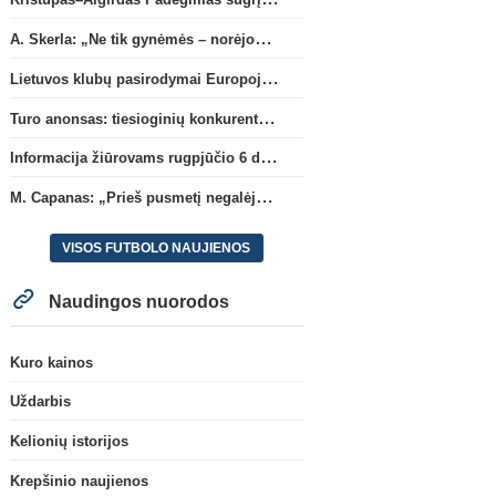
A. Skerla: „Ne tik gynėmės – norėjome atakuoti“
Lietuvos klubų pasirodymai Europoje: patirti pralaimėjimai Kroatijos atstovams
Turo anonsas: tiesioginių konkurentų dvikova Gargžduose
Informacija žiūrovams rugpjūčio 6 d. UEFA rungtynėms
M. Capanas: „Prieš pusmetį negalėjau net įsivaizduoti, kad žaisime prieš „Hajduk“
VISOS FUTBOLO NAUJIENOS
Naudingos nuorodos
Kuro kainos
Uždarbis
Kelionių istorijos
Krepšinio naujienos