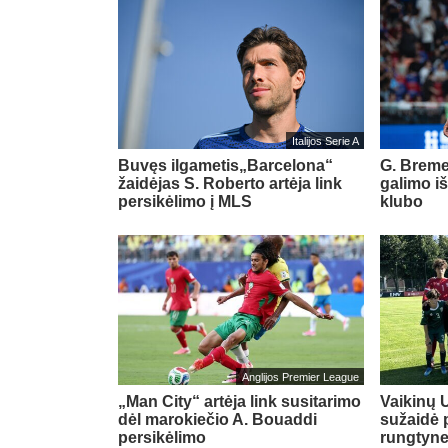
Italijos Serie A
Buvęs ilgametis„Barcelona“
G. Breme
žaidėjas S. Roberto artėja link
galimo i
persikėlimo į MLS
klubo
Anglijos Premier League
„Man City“ artėja link susitarimo
Vaikinų U
dėl marokiečio A. Bouaddi
sužaidė 
persikėlimo
rungtyn