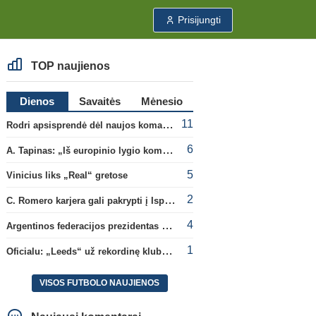
Prisijungti
TOP naujienos
Dienos
Savaitės
Mėnesio
11
Rodri apsisprendė dėl naujos komandos
6
A. Tapinas: „Iš europinio lygio komandos gavom gerų pamokų“
5
Vinicius liks „Real“ gretose
2
C. Romero karjera gali pakrypti į Ispaniją
4
Argentinos federacijos prezidentas C. Tapia negailėjo pagyrų G. Infantino
1
Oficialu: „Leeds“ už rekordinę klubui sumą įsigijo Anglijos rinktinės vartininką
VISOS FUTBOLO NAUJIENOS