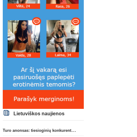
Lietuviškos naujienos
Turo anonsas: tiesioginių konkurentų dvikova Gargžduose