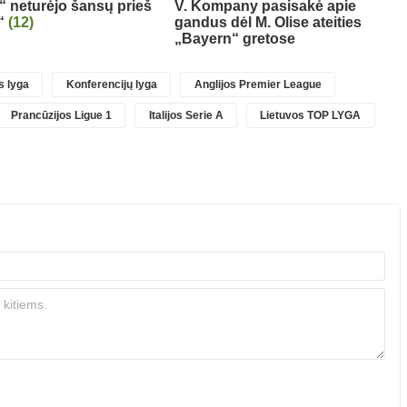
s“ neturėjo šansų prieš
V. Kompany pasisakė apie
“
(12)
gandus dėl M. Olise ateities
„Bayern“ gretose
 lyga
Konferencijų lyga
Anglijos Premier League
Prancūzijos Ligue 1
Italijos Serie A
Lietuvos TOP LYGA