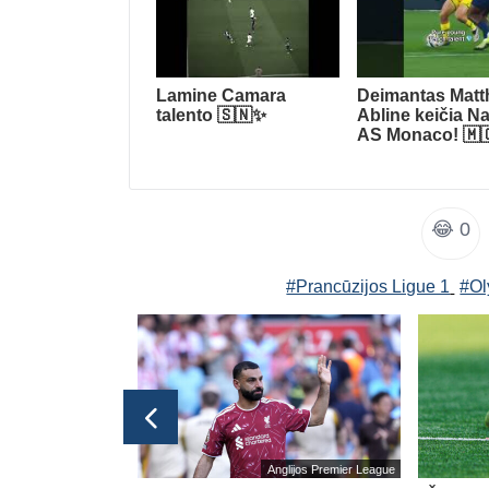
Lamine Camara
Deimantas Matt
talento 🇸🇳✨
Abline keičia Na
AS Monaco! 🇲
😂
0
#Prancūzijos Ligue 1
#Ol
Vokietijos Bundesliga
Anglijos Premier League