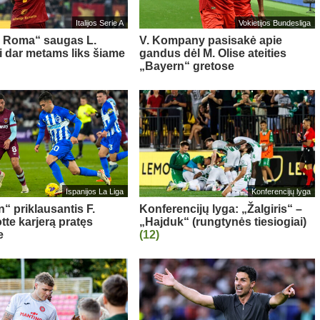
Italijos Serie A
Vokietijos Bundesliga
s Roma“ saugas L.
V. Kompany pasisakė apie
ni dar metams liks šiame
gandus dėl M. Olise ateities
„Bayern“ gretose
Ispanijos La Liga
Konferencijų lyga
“ priklausantis F.
Konferencijų lyga: „Žalgiris“ –
te karjerą pratęs
„Hajduk“ (rungtynės tiesiogiai)
e
(12)