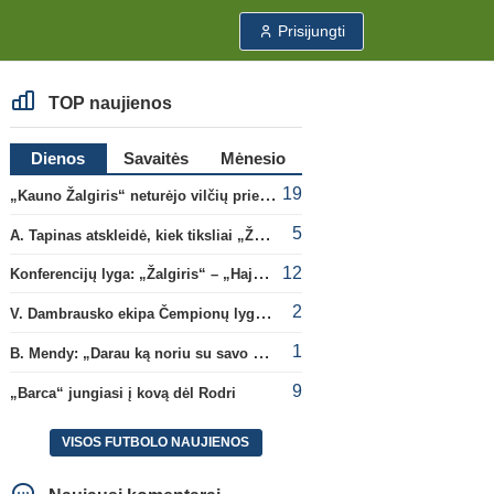
Prisijungti
TOP naujienos
Dienos
Savaitės
Mėnesio
19
„Kauno Žalgiris“ neturėjo vilčių prieš „Dinamo“
5
A. Tapinas atskleidė, kiek tiksliai „Žalgiris“ jau uždirbo iš UEFA premijų
12
Konferencijų lyga: „Žalgiris“ – „Hajduk“ (rungtynės tiesiogiai)
2
V. Dambrausko ekipa Čempionų lygos atrankoje patyrė skaudžią nesėkmę
1
B. Mendy: „Darau ką noriu su savo pasaulio čempionato titulu“
9
„Barca“ jungiasi į kovą dėl Rodri
VISOS FUTBOLO NAUJIENOS