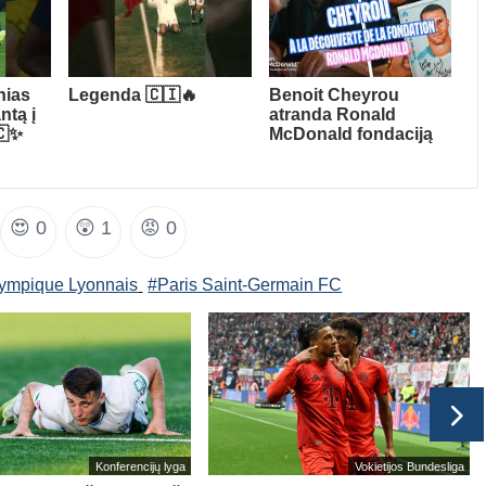
hias
Legenda 🇨🇮🔥
Benoit Cheyrou
ntą į
atranda Ronald
🇨✨
McDonald fondaciją
😍
0
😲
1
😡
0
ympique Lyonnais
#Paris Saint-Germain FC
Konferencijų lyga
Vokietijos Bundesliga