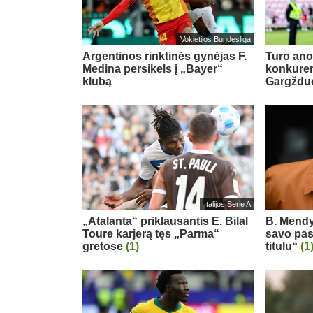
Vokietijos Bundesliga
Argentinos rinktinės gynėjas F.
Turo ano
Medina persikels į „Bayer“
konkuren
klubą
Gargždu
Italijos Serie A
„Atalanta“ priklausantis E. Bilal
B. Mendy
Toure karjerą tęs „Parma“
savo pas
gretose
(1)
titulu“
(1