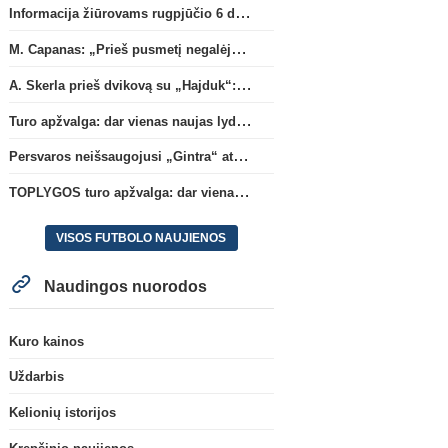
Informacija žiūrovams rugpjūčio 6 d. UEFA rungtynėms
M. Capanas: „Prieš pusmetį negalėjau net įsivaizduoti, kad žaisime prieš „Hajduk“
A. Skerla prieš dvikovą su „Hajduk“: „Tai kito kalibro komanda“
Turo apžvalga: dar vienas naujas lyderis
Persvaros neišsaugojusi „Gintra“ atrankos pusfinalyje nusileido Škotijos čempionėms
TOPLYGOS turo apžvalga: dar vienas naujas lyderis
VISOS FUTBOLO NAUJIENOS
Naudingos nuorodos
Kuro kainos
Uždarbis
Kelionių istorijos