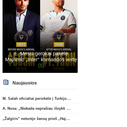
L. Messi gerokai pakėlė
Majamio „Inter“ komandos vertę
(5)
Naujausios
M. Salah oficialiai persikėlė į Turkijos ekipą „Trabzonspor“
A. Nusa: „Niekada neprašiau išvykti iš „RB Leipzig“ klubo“
„Žalgiris“ neturėjo šansų prieš „Hajduk“
Pasaulio futbolo čempionatas 2026
Ispanij