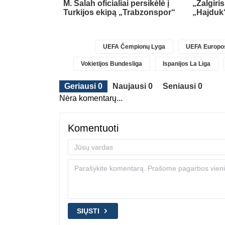
nės gynėjas F.
M. Salah oficialiai persikėlė į
„Žalgiri
 į „Bayer“
Turkijos ekipą „Trabzonspor“
„Hajduk
UEFA Čempionų Lyga
UEFA Europos
Vokietijos Bundesliga
Ispanijos La Liga
Geriausi 0
Naujausi 0
Seniausi 0
Nėra komentarų...
Komentuoti
SIŲSTI