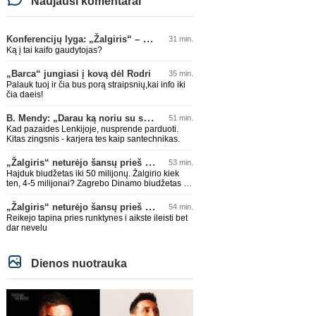
Naujausi komentarai
Konferencijų lyga: „Žalgiris“ – „Hajduk“ (rungtynės tiesiogiai)
31 min.
Ką į tai kaifo gaudytojas?
„Barca“ jungiasi į kovą dėl Rodri
35 min.
Palauk tuoj ir čia bus porą straipsnių,kai info iki
čia daeis!
B. Mendy: „Darau ką noriu su savo pasaulio čempionato titulu“
51 min.
Kad pazaides Lenkijoje, nusprende parduoti.
Kitas zingsnis - karjera tes kaip santechnikas.
„Žalgiris“ neturėjo šansų prieš „Hajduk“
53 min.
Hajduk biudžetas iki 50 milijonų. Žalgirio kiek
ten, 4-5 milijonai? Zagrebo Dinamo biudžetas iki
75 milijonų, beje. Su 4-5 milijonais prieš tokius
nepaloši. Čia jums ne Sakartvelas. Kol nebus
„Žalgiris“ neturėjo šansų prieš „Hajduk“
54 min.
rimtų investuotojų, kurie suorganizuotų bent 15-
Reikejo tapina pries runktynes i aikste ileisti bet
20 milijonų biudžetus, prieš tokius klubus šansų
dar nevelu
nebuvo ir nebus. Realu tik su Sakartvelais ir
islandais ir pan. tikėtis teigiamo rezultato.
Dienos nuotrauka