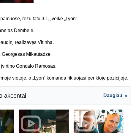
amuose, rezultatu 3:1, įveikė „Lyon“.
mane‘as Dembele.
audinį realizavęs Vitinha.
as Georgesas Mikautadze.
ai įvirtino Goncalo Ramosas.
moje vietoje, o „Lyon“ komanda rikiuojasi penktoje pozicijoje.
o akcentai
Daugiau