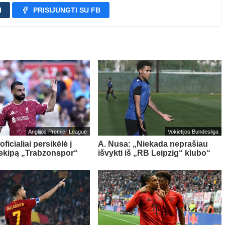
I
PRISIJUNGTI SU FB
Anglijos Premier League
Vokietijos Bundesliga
oficialiai persikėlė į
A. Nusa: „Niekada neprašiau
 ekipą „Trabzonspor“
išvykti iš „RB Leipzig“ klubo“