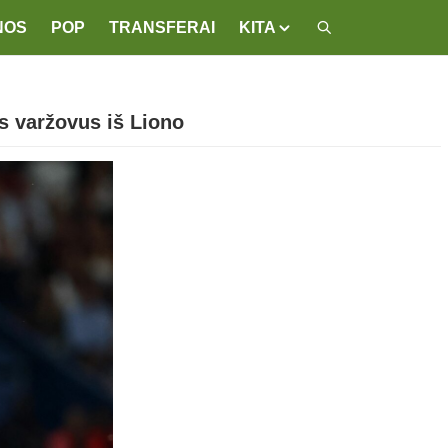
NOS
POP
TRANSFERAI
KITA
 varžovus iš Liono