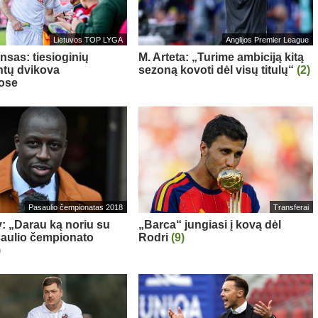
Lietuvos TOP LYGA
Anglijos Premier League
nsas: tiesioginių
M. Arteta: „Turime ambiciją kitą
tų dvikova
sezoną kovoti dėl visų titulų“
(2)
ose
Pasaulio čempionatas 2018
Transferai
: „Darau ką noriu su
„Barca“ jungiasi į kovą dėl
aulio čempionato
Rodri
(9)
)