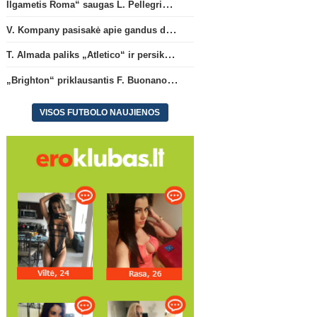
Ilgametis Roma“ saugas L. Pellegrini dar metams liks šiame klube
T. Almada paliks „Atletico“ ir
„Brighton“ priklausantis 
persikels į legendinę
Buonanotte karjerą prat
V. Kompany pasisakė apie gandus dėl M. Olise ateities „Bayern“ gretose
Argentinos ekipą
Ispanijoje
T. Almada paliks „Atletico“ ir persikels į legendinę Argentinos ekipą
„Brighton“ priklausantis F. Buonanotte karjerą pratęs Ispanijoje
VISOS FUTBOLO NAUJIENOS