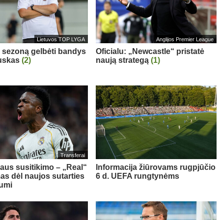
Lietuvos TOP LYGA
Anglijos Premier League
“ sezoną gelbėti bandys
Oficialu: „Newcastle“ pristatė
auskas
(2)
naują strategą
(1)
Transferai
aus susitikimo – „Real“
Informacija žiūrovams rugpjūčio
as dėl naujos sutarties
6 d. UEFA rungtynėms
iumi