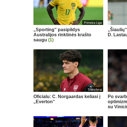
Primeira Liga
„Sporting“ pasipildys
„Šiaulių
Australijos rinktinės krašto
D. Last
saugu
(1)
Transferai
Oficialu: C. Norgaardas keliasi į
Po svarb
„Everton“
optimizm
su Vinic