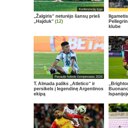
Konferencijų lyga
„Žalgiris“ neturėjo šansų prieš
Ilgameti
„Hajduk“
(12)
Pellegri
klube
Pasaulio futbolo čempionatas 2026
T. Almada paliks „Atletico“ ir
„Brighton
persikels į legendinę Argentinos
Buonanot
ekipą
Ispanijoj