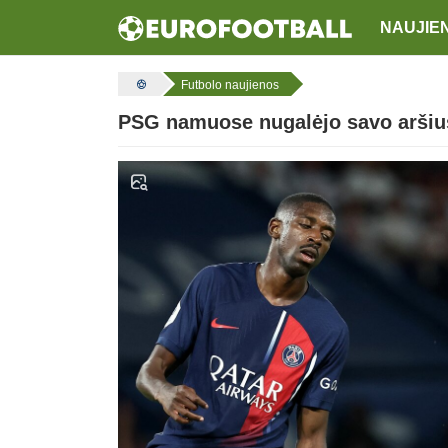
NAUJIE
Futbolo naujienos
PSG namuose nugalėjo savo aršius