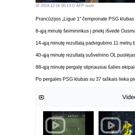
2024-12-16 00:13
© AFP nuotr.
Prancūzijos „Ligue 1“ čempionate PSG klubas n
8-ąją minutę šeimininkus į priekį išvedė Ous
14-ąją minutę rezultatą padvigubino 11 metrų b
40-ąją minutę rezultatą sušvelnino OL puolėj
88-ąją minutę pergalę stipriausiai šalies ekip
Po pergalės PSG klubas su 37 taškais lieka pir
Vide