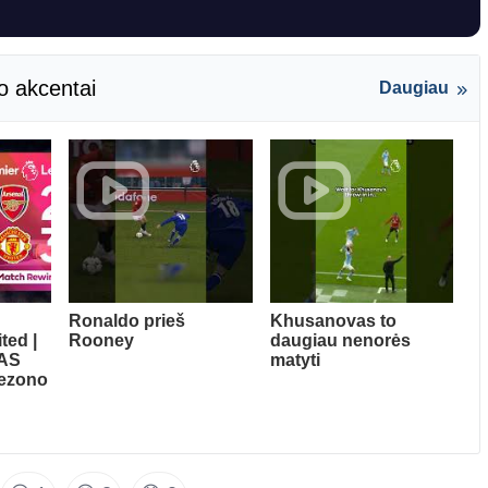
o akcentai
Daugiau
Ronaldo prieš
Khusanovas to
ted |
Rooney
daugiau nenorės
AS
matyti
sezono