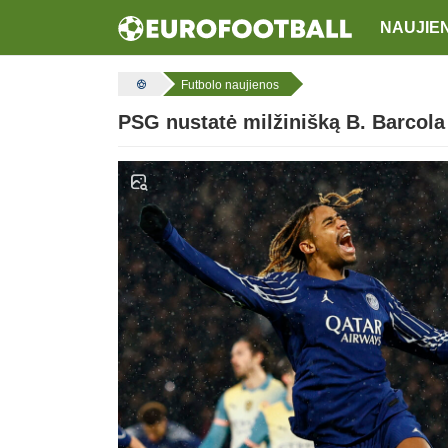
NAUJIE
Futbolo naujienos
PSG nustatė milžinišką B. Barcola