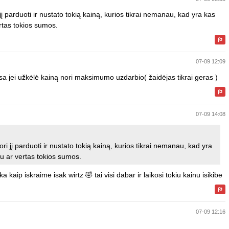
 jį parduoti ir nustato tokią kainą, kurios tikrai nemanau, kad yra kas
rtas tokios sumos.
07-09 12:09
sa jei užkėlė kainą nori maksimumo uzdarbio( žaidėjas tikrai geras )
07-09 14:08
ori jį parduoti ir nustato tokią kainą, kurios tikrai nemanau, kad yra
u ar vertas tokios sumos.
aip iskraime isak wirtz 🤣 tai visi dabar ir laikosi tokiu kainu isikibe
07-09 12:16