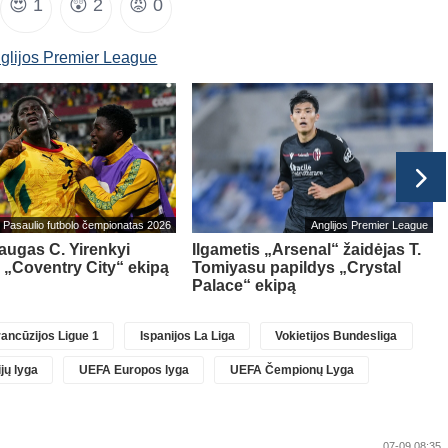
😍
1
😲
2
😡
0
glijos Premier League
Pasaulio futbolo čempionatas 2026
Anglijos Premier League
ugas C. Yirenkyi
Ilgametis „Arsenal“ žaidėjas T.
 „Coventry City“ ekipą
Tomiyasu papildys „Crystal
Palace“ ekipą
ancūzijos Ligue 1
Ispanijos La Liga
Vokietijos Bundesliga
jų lyga
UEFA Europos lyga
UEFA Čempionų Lyga
07-09 08:35