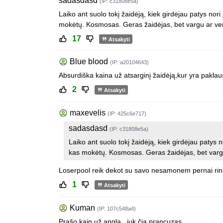
sadasdasd
(IP: c31808e5a)
Laiko ant suolo tokį žaidėją, kiek girdėjau patys nori
mokėtų. Kosmosas. Geras žaidėjas, bet vargu ar ve
17
Atsakyti
Blue blood
(IP: a20104643)
Absurdiška kaina už atsarginį žaidėją,kur yra paklau
2
Atsakyti
maxevelis
(IP: 425c6e717)
sadasdasd
(IP: c31808e5a)
Laiko ant suolo tokį žaidėją, kiek girdėjau patys n
kas mokėtų. Kosmosas. Geras žaidėjas, bet varg
Loserpool reik dekot su savo nesamonem pernai rinka k
1
Atsakyti
Kuman
(IP: 107c548a4)
Prašo kaip už angla...juk čia prancuzas