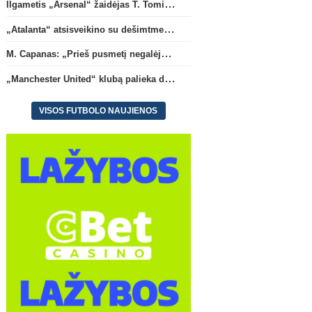
Ilgametis „Arsenal“ žaidėjas T. Tomiyasu papildys „Crystal Palace“ ekipą
„Atalanta“ atsisveikino su dešimtmetį žaidusiu gynėju B. Djimsiti
M. Capanas: „Prieš pusmetį negalėjau net įsivaizduoti, kad žaisime prieš „Hajduk“
„Manchester United“ klubą palieka du atsarginiai vartininkai
VISOS FUTBOLO NAUJIENOS
Italijos Serie A
„Atalanta“ atsisveikino su
M. Capanas: „Prieš pusm
dešimtmetį žaidusiu gynėju B.
negalėjau net įsivaizduot
Djimsiti
žaisime prieš „Hajduk“