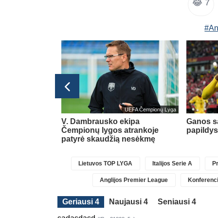
😂
7
#An
Lietuvos TOP LYGA
UEFA Čempionų Lyga
ar vienas
V. Dambrausko ekipa
Ganos sa
Čempionų lygos atrankoje
papildys
patyrė skaudžią nesėkmę
Lietuvos TOP LYGA
Italijos Serie A
Pr
Anglijos Premier League
Konferenci
Geriausi 4
Naujausi 4
Seniausi 4