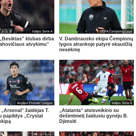
Italijos Serie A
UEFA Čempionų Lyga
 „Besiktas“ klubas dirba
V. Dambrausko ekipa Čempionų
Vlahovičiaus atvykimu“
lygos atrankoje patyrė skaudžią
nesėkmę
Anglijos Premier League
Italijos Serie A
 „Arsenal“ žaidėjas T.
„Atalanta“ atsisveikino su
 papildys „Crystal
dešimtmetį žaidusiu gynėju B.
ekipą
Djimsiti