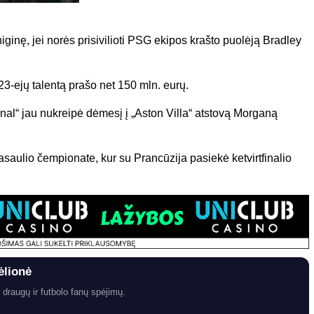
iginę, jei norės prisivilioti PSG ekipos krašto puolėją Bradley
23-ejų talentą prašo net 150 mln. eurų.
l“ jau nukreipė dėmesį į „Aston Villa“ atstovą Morganą
asaulio čempionate, kur su Prancūzija pasiekė ketvirtfinalio
ėlionė
 draugų ir futbolo fanų spėjimų.