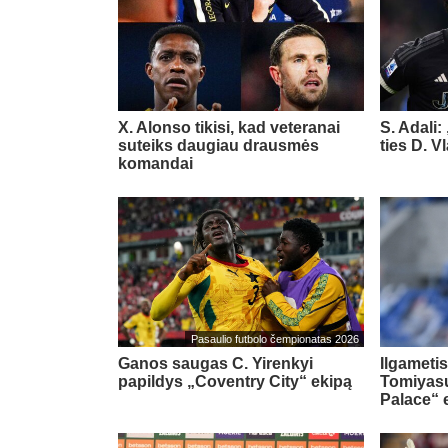
X. Alonso tikisi, kad veteranai
S. Adali:
suteiks daugiau drausmės
ties D. 
komandai
Pasaulio futbolo čempionatas 2026
Ganos saugas C. Yirenkyi
Ilgametis
papildys „Coventry City“ ekipą
Tomiyasu
Palace“ 