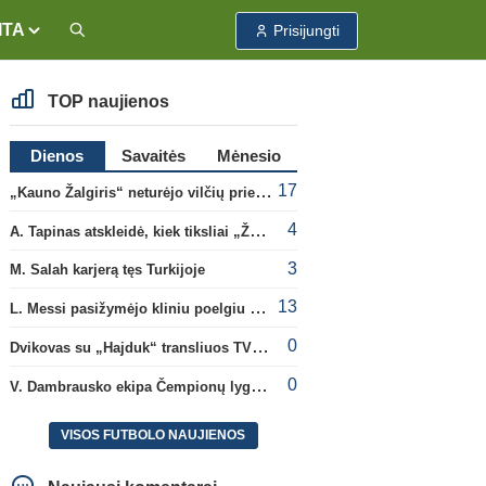
ITA
Prisijungti
TOP naujienos
Dienos
Savaitės
Mėnesio
17
„Kauno Žalgiris“ neturėjo vilčių prieš „Dinamo“
4
A. Tapinas atskleidė, kiek tiksliai „Žalgiris“ jau uždirbo iš UEFA premijų
3
M. Salah karjerą tęs Turkijoje
13
L. Messi pasižymėjo kliniu poelgiu dėl kilusių gaisrų Madride
0
Dvikovas su „Hajduk“ transliuos TV3, paskutinėje transliacijoje – nauji rekordai
0
V. Dambrausko ekipa Čempionų lygos atrankoje patyrė skaudžią nesėkmę
VISOS FUTBOLO NAUJIENOS