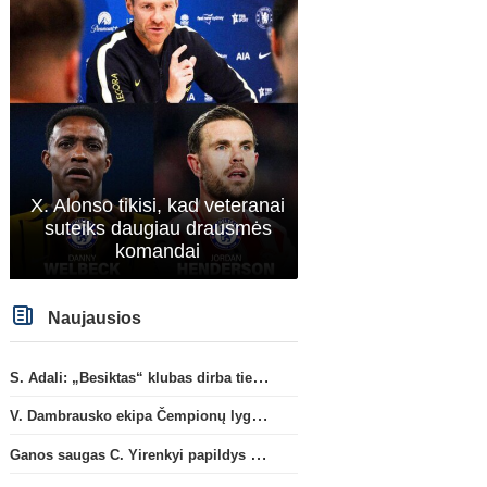
X. Alonso tikisi, kad veteranai
suteiks daugiau drausmės
komandai
Naujausios
S. Adali: „Besiktas“ klubas dirba ties D. Vlahovičiaus atvykimu“
V. Dambrausko ekipa Čempionų lygos atrankoje patyrė skaudžią nesėkmę
Ganos saugas C. Yirenkyi papildys „Coventry City“ ekipą