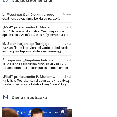
Naujausi komentarai
L. Messi pasižymėjo kliniu poelgiu dėl kilusių gaisrų Madride
24 min.
Galit nors pavadinimą be klaidų parašyt?
„Real“ priklausantis F. Mastantuono skolinamas „Fiorentina“ ekipai
6 val.
Taip 18-metis sužlugdytas. Orientuojies biški
aplinkoj Tu.? Ar rašai kad tik rašyt nes klaviaturą
mama nupirko?
M. Salah karjerą tęs Turkijoje
7 val.
Kažkas čia ne taip, vien dėl vardo arabai turėjo
imti, jei joks Top euro klubas nepaėmė 🤔
Ž. Sopičius: „Negalime būti tokie išsigandę“
8 val.
Tai cia ir pries susitikima buvo aisku kad KZ -
Dinamo pora pati neidomiausia intrigos prasme.
Dinamo sitam etape vieni stipriausiu, KZ vieni
silpniausiu. Taip kad nieko cia netiketo. Tik aisku
„Real“ priklausantis F. Mastantuono skolinamas „Fiorentina“ ekipai
8 val.
nereikejo zaist kaip i kelnes prisikus
Ką tu iš to Petriuko išgirsi daugiau, tik negatyvą į
Realo pusę. Yra čia keletas tokių "hate'a" tik į
Realo pusę sugeba išstenėti,nereikia kreipti
dėmesio į tokių veikeju PMS'sus,o ypač leistis į
diskusijas su jais!
Dienos nuotrauka