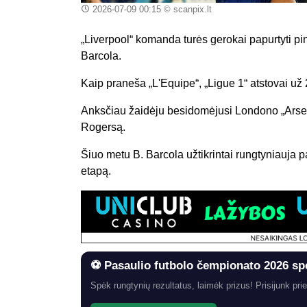
2026-07-09 00:15
© scanpix.lt
„Liverpool“ komanda turės gerokai papurtyti pin
Barcola.
Kaip praneša „L'Equipe“, „Ligue 1“ atstovai už 
Anksčiau žaidėju besidomėjusi Londono „Arsena
Rogersą.
Šiuo metu B. Barcola užtikrintai rungtyniauja p
etapą.
⚽ Pasaulio futbolo čempionato 2026 sp
Spėk rungtynių rezultatus, laimėk prizus! Prisijunk prie