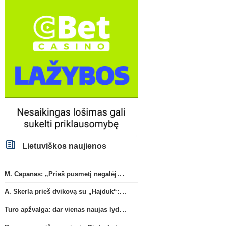
Lietuviškos naujienos
M. Capanas: „Prieš pusmetį negalėjau net įsivaizduoti, kad žaisime prieš „Hajduk“
A. Skerla prieš dvikovą su „Hajduk“: „Tai kito kalibro komanda“
Turo apžvalga: dar vienas naujas lyderis