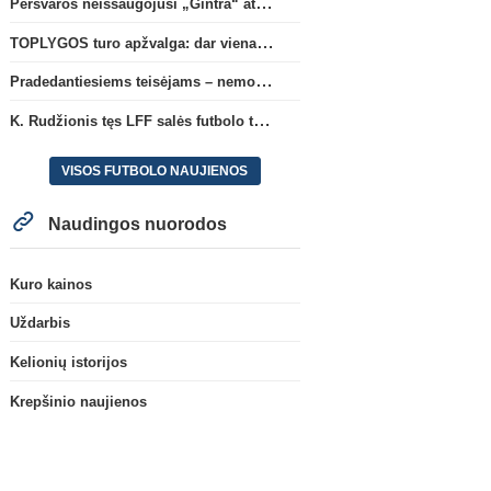
Persvaros neišsaugojusi „Gintra“ atrankos pusfinalyje nusileido Škotijos čempionėms
TOPLYGOS turo apžvalga: dar vienas naujas lyderis
Pradedantiesiems teisėjams – nemokamas seminaras Vilniuje šį penktadienį
K. Rudžionis tęs LFF salės futbolo techninio direktoriaus veiklą
VISOS FUTBOLO NAUJIENOS
Naudingos nuorodos
Kuro kainos
Uždarbis
Kelionių istorijos
Krepšinio naujienos