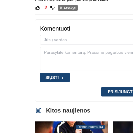
-2
Atsakyti
Komentuoti
SIŲSTI
PRISIJUNGT
Kitos naujienos
Dienos nuotrauka