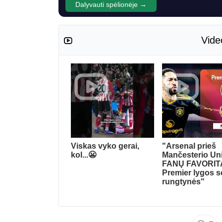
Dalyvauti spėlionėje →
Vide
Viskas vyko gerai,
"Arsenal prieš
kol...😬
Mančesterio Uni
FANŲ FAVORIT
Premier lygos 
rungtynės"