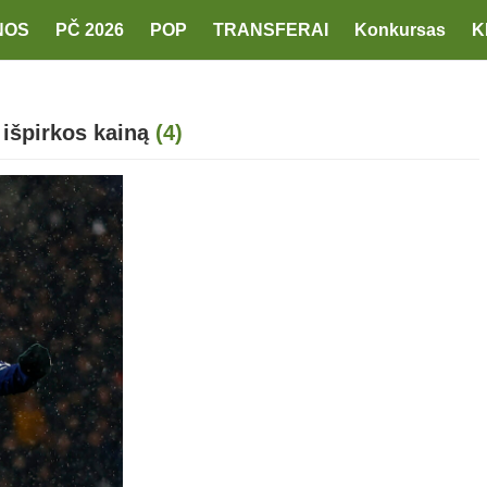
NOS
PČ 2026
POP
TRANSFERAI
Konkursas
K
 išpirkos kainą
(4)