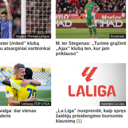
Anglijos Premier League
Eredivisie
ter United“ klubą
M. ter Stegenas: „Turime grąžinti
u atsarginiai vartininkai
„Ajax“ klubą ten, kur jam
priklauso“
Lietuvos TOP LYGA
Ispanijos La Liga
valga: dar vienas
„La Liga“ nusprendė, kaip spręs
yderis
žaidėjų prisidengimo burnomis
klausimą
(1)