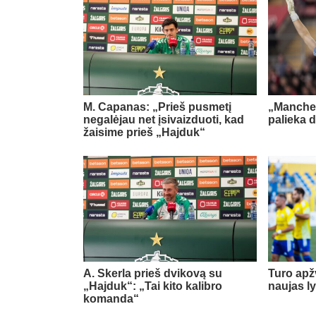
M. Capanas: „Prieš pusmetį
„Manches
negalėjau net įsivaizduoti, kad
palieka d
žaisime prieš „Hajduk“
A. Skerla prieš dvikovą su
Turo apž
„Hajduk“: „Tai kito kalibro
naujas l
komanda“