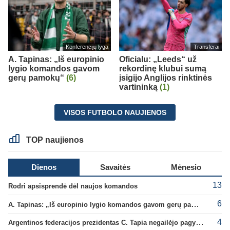
Konferencijų lyga
Transferai
A. Tapinas: „Iš europinio
Oficialu: „Leeds“ už
lygio komandos gavom
rekordinę klubui sumą
gerų pamokų“
(6)
įsigijo Anglijos rinktinės
vartininką
(1)
VISOS FUTBOLO NAUJIENOS
TOP naujienos
Dienos
Savaitės
Mėnesio
13
Rodri apsisprendė dėl naujos komandos
6
A. Tapinas: „Iš europinio lygio komandos gavom gerų pamokų“
4
Argentinos federacijos prezidentas C. Tapia negailėjo pagyrų G. Infantino