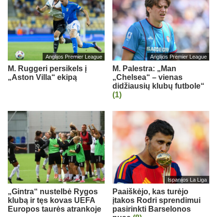
Anglijos Premier League
Anglijos Premier League
M. Ruggeri persikels į
M. Palestra: „Man
„Aston Villa“ ekipą
„Chelsea“ – vienas
didžiausių klubų futbole“
(1)
Ispanijos La Liga
„Gintra“ nustelbė Rygos
Paaiškėjo, kas turėjo
klubą ir tęs kovas UEFA
įtakos Rodri sprendimui
Europos taurės atrankoje
pasirinkti Barselonos