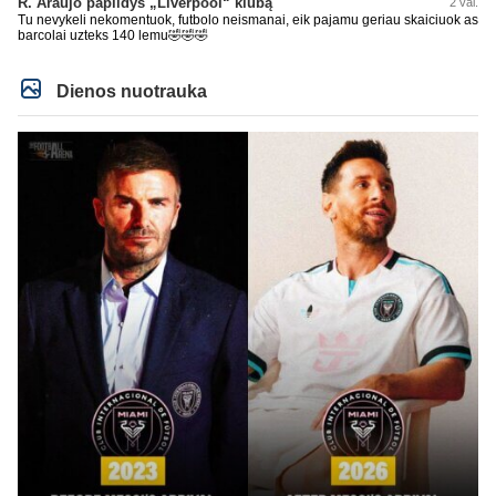
R. Araujo papildys „Liverpool“ klubą
2 val.
Tu nevykeli nekomentuok, futbolo neismanai, eik pajamu geriau skaiciuok as
barcolai uzteks 140 lemu🤣🤣🤣
Dienos nuotrauka