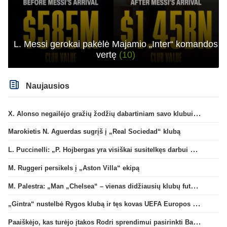
L. Messi gerokai pakėlė Majamio „Inter“ komandos
vertę
(10)
Naujausios
X. Alonso negailėjo gražių žodžių dabartiniam savo klubui „Chelsea“
Marokietis N. Aguerdas sugrįš į „Real Sociedad“ klubą
L. Puccinelli: „P. Hojbergas yra visiškai susitelkęs darbui Marselyje“
M. Ruggeri persikels į „Aston Villa“ ekipą
M. Palestra: „Man „Chelsea“ – vienas didžiausių klubų futbole“
„Gintra“ nustelbė Rygos klubą ir tęs kovas UEFA Europos taurės atrankoje
Paaiškėjo, kas turėjo įtakos Rodri sprendimui pasirinkti Barselonos pusę