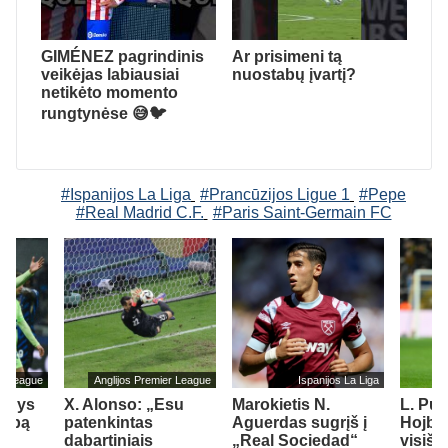
GIMÉNEZ pagrindinis
Ar prisimeni tą
veikėjas labiausiai
nuostabų įvartį?
netikėto momento
rungtynėse 😅🐦
#Ispanijos La Liga
#Prancūzijos Ligue 1
#Pepe
#Real Madrid C.F.
#Paris Saint-Germain FC
er League
Anglijos Premier League
Ispanijos La Liga
ildys
X. Alonso: „Esu
Marokietis N.
L. Pucc
lubą
patenkintas
Aguerdas sugrįš į
Hojbe
dabartiniais
„Real Sociedad“
visišk