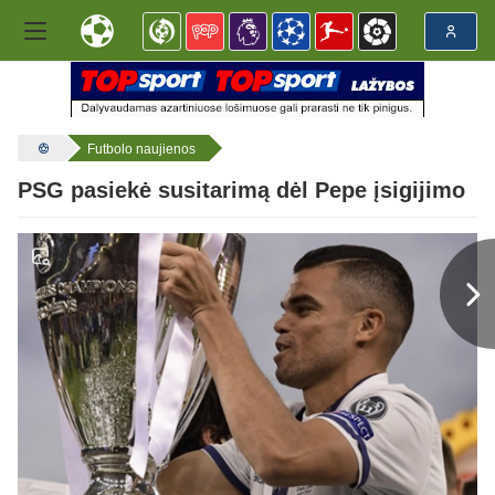
Futbolo naujienos
PSG pasiekė susitarimą dėl Pepe įsigijimo