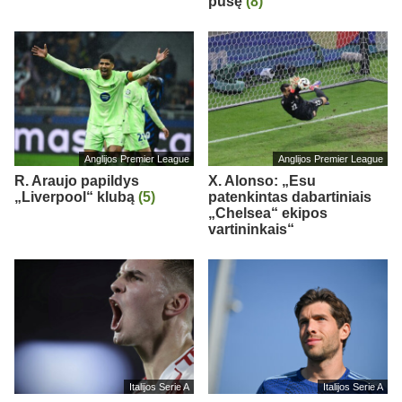
pusę
(8)
Anglijos Premier League
Anglijos Premier League
R. Araujo papildys
X. Alonso: „Esu
„Liverpool“ klubą
(5)
patenkintas dabartiniais
„Chelsea“ ekipos
vartininkais“
Italijos Serie A
Italijos Serie A