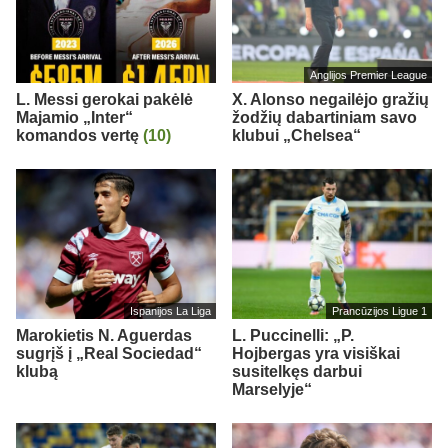
Anglijos Premier League
L. Messi gerokai pakėlė
X. Alonso negailėjo gražių
Majamio „Inter“
žodžių dabartiniam savo
komandos vertę
(10)
klubui „Chelsea“
Ispanijos La Liga
Prancūzijos Ligue 1
Marokietis N. Aguerdas
L. Puccinelli: „P.
sugrįš į „Real Sociedad“
Hojbergas yra visiškai
klubą
susitelkęs darbui
Marselyje“