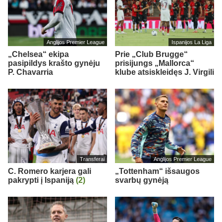
Anglijos Premier League
Ispanijos La Liga
„Chelsea“ ekipa
Prie „Club Brugge“
pasipildys krašto gynėju
prisijungs „Mallorca“
P. Chavarria
klube atsiskleidęs J. Virgili
Transferai
Anglijos Premier League
C. Romero karjera gali
„Tottenham“ išsaugos
pakrypti į Ispaniją
(2)
svarbų gynėją