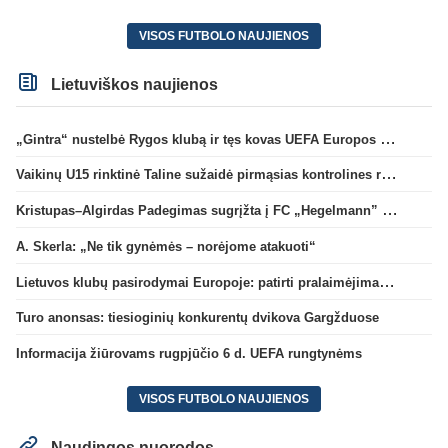
VISOS FUTBOLO NAUJIENOS
Lietuviškos naujienos
„Gintra“ nustelbė Rygos klubą ir tęs kovas UEFA Europos taurės atrankoje
Vaikinų U15 rinktinė Taline sužaidė pirmąsias kontrolines rungtynes
Kristupas–Algirdas Padegimas sugrįžta į FC „Hegelmann” B sudėtį
A. Skerla: „Ne tik gynėmės – norėjome atakuoti“
Lietuvos klubų pasirodymai Europoje: patirti pralaimėjimai Kroatijos atstovams
Turo anonsas: tiesioginių konkurentų dvikova Gargžduose
Informacija žiūrovams rugpjūčio 6 d. UEFA rungtynėms
VISOS FUTBOLO NAUJIENOS
Naudingos nuorodos