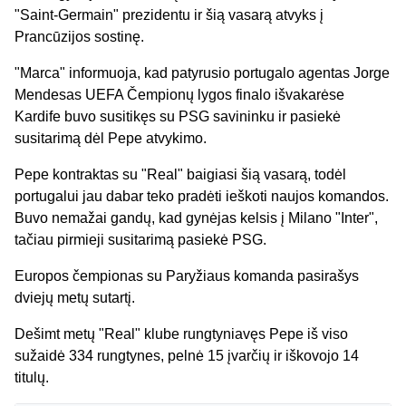
"Saint-Germain" prezidentu ir šią vasarą atvyks į
Prancūzijos sostinę.
"Marca" informuoja, kad patyrusio portugalo agentas Jorge
Mendesas UEFA Čempionų lygos finalo išvakarėse
Kardife buvo susitikęs su PSG savininku ir pasiekė
susitarimą dėl Pepe atvykimo.
Pepe kontraktas su "Real" baigiasi šią vasarą, todėl
portugalui jau dabar teko pradėti ieškoti naujos komandos.
Buvo nemažai gandų, kad gynėjas kelsis į Milano "Inter",
tačiau pirmieji susitarimą pasiekė PSG.
Europos čempionas su Paryžiaus komanda pasirašys
dviejų metų sutartį.
Dešimt metų "Real" klube rungtyniavęs Pepe iš viso
sužaidė 334 rungtynes, pelnė 15 įvarčių ir iškovojo 14
titulų.