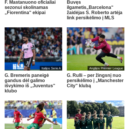
F. Mastanuono oficialiai
Buvęs
sezonui skolinamas
ilgametis„Barcelona“
„Fiorentina“ ekipai
žaidėjas S. Roberto artėja
link persikėlimo į MLS
Italijos Serie A
Anglijos Premier League
G. Bremeris paneigė
G. Rulli – per žingsnį nuo
gandus dėl galimo
persikėlimo į „Manchester
išvykimo iš „Juventus“
City“ klubą
klubo