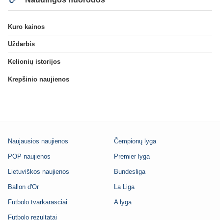
Kuro kainos
Uždarbis
Kelionių istorijos
Krepšinio naujienos
Naujausios naujienos
Čempionų lyga
POP naujienos
Premier lyga
Lietuviškos naujienos
Bundesliga
Ballon d'Or
La Liga
Futbolo tvarkarasciai
A lyga
Futbolo rezultatai