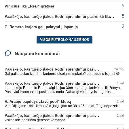
5
Vinicius liks „Real“ gretose
8
Paaiškėjo, kas turėjo įtakos Rodri sprendimui pasirinkti Barselonos pusę
2
C. Romero karjera gali pakrypti į Ispaniją
VISOS FUTBOLO NAUJIENOS
Naujausi komentarai
Paaiškėjo, kas turėjo įtakos Rodri sprendimui pasirinkti Barselonos pusę
24 min.
Gal gali placiau ivardinti kuriems teisejams mokejo? butu idomu isgirsti 😀
Paaiškėjo, kas turėjo įtakos Rodri sprendimui pasirinkti Barselonos pusę
1 val.
Ir nereikėjo Realui to Rodri, taigi jis jau 30m., dabar jo kreivė eis tik žemyn.
Pastoviai traumuojasi paskutiniu metu. Dabar gi vėl darysis nugaros
operaciją, tai kada grįš į aikštę? Po pusės metų? Ne ne ačiū. Viskas gerai,
Real turi ir geresnių opcijų, Mauras viską sustatys į vietas. Jeigu jis iš tikro
R. Araujo papildys „Liverpool“ klubą
2 val.
būtų buvęs reikalingas, Perezas būtų ir pasiėmęs seniai. Beja ir ManCity, ne
Van Dijk gime 1991 liepos 8 d ,taigi ,jam ne 38 o 35 metai .Taigi nepezek
šiaip sau paleidžia jį. Sėkmės jam Barcoje, galės su savo korešais iš
rinktinės kartu pažaisti karjeros saulėlydyje.
Paaiškėjo, kas turėjo įtakos Rodri sprendimui pasirinkti Barselonos pusę
2 val.
viskas iok ,pasirinko geresne komanda