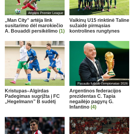
Anglijos Premier League
„Man City“ artėja link
Vaikinų U15 rinktinė Taline
susitarimo dėl marokiečio
sužaidė pirmąsias
A. Bouaddi persikėlimo
(1)
kontrolines rungtynes
Pasaulio futbolo čempionatas 2026
Kristupas–Algirdas
Argentinos federacijos
Padegimas sugrįžta į FC
prezidentas C. Tapia
„Hegelmann” B sudėtį
negailėjo pagyrų G.
Infantino
(4)