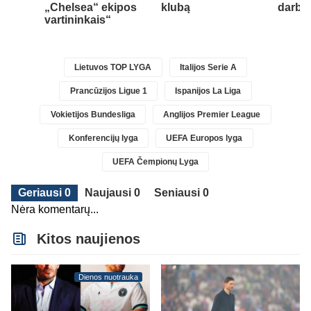
„Chelsea“ ekipos
klubą
darbui
vartininkais“
Lietuvos TOP LYGA
Italijos Serie A
Prancūzijos Ligue 1
Ispanijos La Liga
Vokietijos Bundesliga
Anglijos Premier League
Konferencijų lyga
UEFA Europos lyga
UEFA Čempionų Lyga
Geriausi 0
Naujausi 0
Seniausi 0
Nėra komentarų...
Kitos naujienos
Dienos nuotrauka