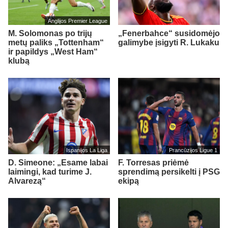
Anglijos Premier League
M. Solomonas po trijų
„Fenerbahce“ susidomėjo
metų paliks „Tottenham“
galimybe įsigyti R. Lukaku
ir papildys „West Ham“
klubą
Ispanijos La Liga
Prancūzijos Ligue 1
D. Simeone: „Esame labai
F. Torresas priėmė
laimingi, kad turime J.
sprendimą persikelti į PSG
Alvarezą“
ekipą