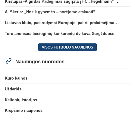
Kristupas–Algirdas Padegimas sugrįžta į FC „Hegelmann” B sudėtį
A. Skerla: „Ne tik gynėmės – norėjome atakuoti“
Lietuvos klubų pasirodymai Europoje: patirti pralaimėjimai Kroatijos atstovams
Turo anonsas: tiesioginių konkurentų dvikova Gargžduose
VISOS FUTBOLO NAUJIENOS
Naudingos nuorodos
Kuro kainos
Uždarbis
Kelionių istorijos
Krepšinio naujienos