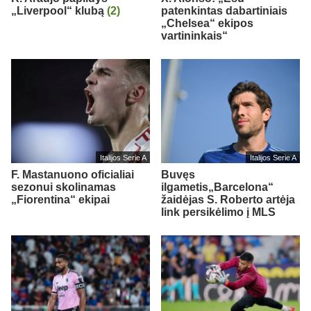
„Liverpool“ klubą
(2)
patenkintas dabartiniais
„Chelsea“ ekipos
vartininkais“
Italijos Serie A
Italijos Serie A
F. Mastanuono oficialiai
Buvęs
sezonui skolinamas
ilgametis„Barcelona“
„Fiorentina“ ekipai
žaidėjas S. Roberto artėja
link persikėlimo į MLS