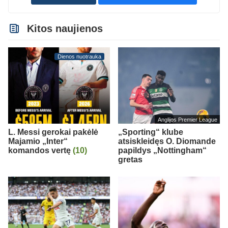
Kitos naujienos
Dienos nuotrauka
Anglijos Premier League
L. Messi gerokai pakėlė
„Sporting“ klube
Majamio „Inter“
atsiskleidęs O. Diomande
komandos vertę
(10)
papildys „Nottingham“
gretas