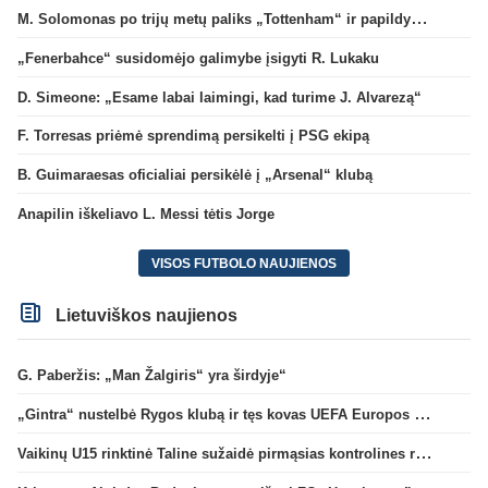
M. Solomonas po trijų metų paliks „Tottenham“ ir papildys „West Ham“ klubą
„Fenerbahce“ susidomėjo galimybe įsigyti R. Lukaku
D. Simeone: „Esame labai laimingi, kad turime J. Alvarezą“
F. Torresas priėmė sprendimą persikelti į PSG ekipą
B. Guimaraesas oficialiai persikėlė į „Arsenal“ klubą
Anapilin iškeliavo L. Messi tėtis Jorge
VISOS FUTBOLO NAUJIENOS
Lietuviškos naujienos
G. Paberžis: „Man Žalgiris“ yra širdyje“
„Gintra“ nustelbė Rygos klubą ir tęs kovas UEFA Europos taurės atrankoje
Vaikinų U15 rinktinė Taline sužaidė pirmąsias kontrolines rungtynes