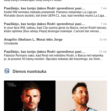
Paaiškėjo, kas turėjo įtakos Rodri sprendimui pasirinkti Barselonos pusę
7 val.
Kodėl RM nemoka niekada pralaimėti. Pamenu nelaimėjo La Liga po
Ronaldo (buvo duobė), bet ėmė UEFA CL, lojo, kad nereikia mums La Liga,
kaip n metų nepasisekė laimėti dar tada Benzema lyg užmetė, kad nori
laimėti La Liga. Dabar vėl gavo nuo Barcos ir Rodri ateina ne pas juos, vėl
Paaiškėjo, kas turėjo įtakos Rodri sprendimui pasirinkti Barselonos pusę
7 val.
nereikia mums jo, senas ir t.t. Gal davai vyriškai priimkit tuos pralaimėjimus
In your face RM, sakiau, kad City sueina gerai su Barca, net jei Rodri laisvas,
be kvailų nereikia, nenorim ir t.t.
klubo aplinka (šiuo atveju Pepa) teisingai nukreipė. Canceli dar vienas
buves Rodri bendraklubis, bus įdomus sezonas. Abu apsipirko neblogai.
Super
Anapilin iškeliavo L. Messi tėtis Jorge
11 val.
Uzuojauta
Paaiškėjo, kas turėjo įtakos Rodri sprendimui pasirinkti Barselonos pusę
12 val.
Fabrizio Romano sako, kad Real net nebidino Rodri, o Barca net neiperka
jo, ta prasme 50 liamų nesiūlo. Išpustas reikalas dėl traumingo, be 5min
dieduko.
Dienos nuotrauka