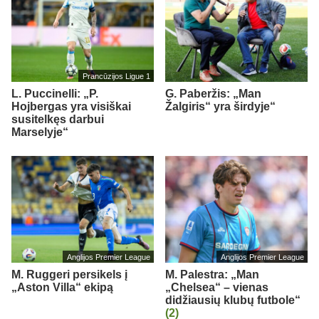
Prancūzijos Ligue 1
L. Puccinelli: „P.
G. Paberžis: „Man
Hojbergas yra visiškai
Žalgiris“ yra širdyje“
susitelkęs darbui
Marselyje“
Anglijos Premier League
Anglijos Premier League
M. Ruggeri persikels į
M. Palestra: „Man
„Aston Villa“ ekipą
„Chelsea“ – vienas
didžiausių klubų futbole“
(2)