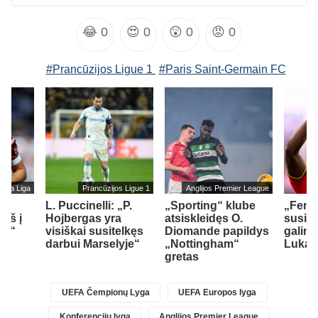
😂
0
😍
0
😲
0
😡
0
#Prancūzijos Ligue 1
#Paris Saint-Germain FC
s La Liga
Prancūzijos Ligue 1
Anglijos Premier League
L. Puccinelli: „P.
„Sporting“ klube
„Fene
įš į
Hojbergas yra
atsiskleidęs O.
susid
ad“
visiškai susitelkęs
Diomande papildys
galimy
darbui Marselyje“
„Nottingham“
Lukak
gretas
UEFA Čempionų Lyga
UEFA Europos lyga
Konferencijų lyga
Anglijos Premier League