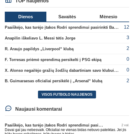
TOP naujienos
Dienos
Savaitės
Mėnesio
12
Paaiškėjo, kas turėjo įtakos Rodri sprendimui pasirinkti Barselonos pusę
3
Anapilin iškeliavo L. Messi tėtis Jorge
2
R. Araujo papildys „Liverpool“ klubą
0
F. Torresas priėmė sprendimą persikelti į PSG ekipą
0
X. Alonso negailėjo gražių žodžių dabartiniam savo klubui „Chelsea“
2
B. Guimaraesas oficialiai persikėlė į „Arsenal“ klubą
VISOS FUTBOLO NAUJIENOS
Naujausi komentarai
Paaiškėjo, kas turėjo įtakos Rodri sprendimui pasirinkti Barselonos pusę
2 val.
Davai gal jau nebesvaik. Oficialiai ne vienas bidas nebuvo pateiktas. Jei jis
būtų buvęs reikalingas, būtų buvęs ir bidas.