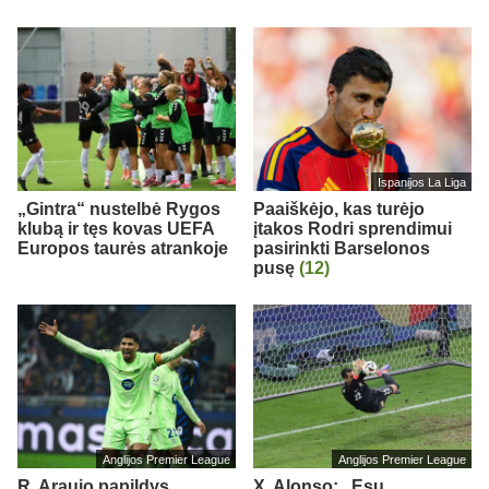
Ispanijos La Liga
„Gintra“ nustelbė Rygos
Paaiškėjo, kas turėjo
klubą ir tęs kovas UEFA
įtakos Rodri sprendimui
Europos taurės atrankoje
pasirinkti Barselonos
pusę
(12)
Anglijos Premier League
Anglijos Premier League
R. Araujo papildys
X. Alonso: „Esu