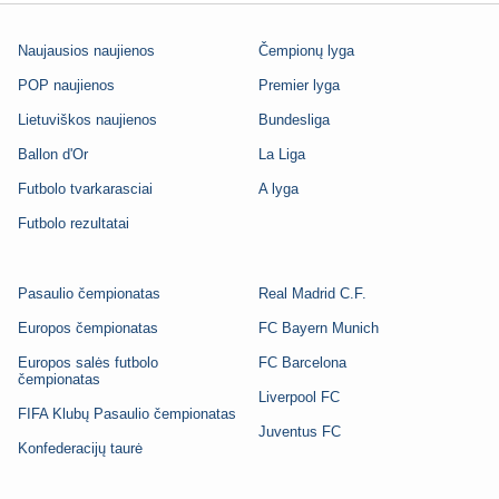
Naujausios naujienos
Čempionų lyga
POP naujienos
Premier lyga
Lietuviškos naujienos
Bundesliga
Ballon d'Or
La Liga
Futbolo tvarkarasciai
A lyga
Futbolo rezultatai
Pasaulio čempionatas
Real Madrid C.F.
Europos čempionatas
FC Bayern Munich
Europos salės futbolo
FC Barcelona
čempionatas
Liverpool FC
FIFA Klubų Pasaulio čempionatas
Juventus FC
Konfederacijų taurė