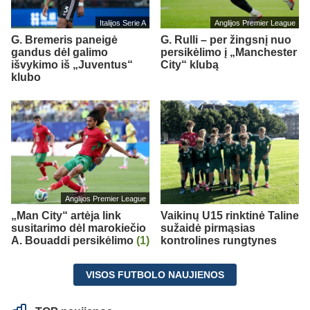
Italijos Serie A
Anglijos Premier League
G. Bremeris paneigė
G. Rulli – per žingsnį nuo
gandus dėl galimo
persikėlimo į „Manchester
išvykimo iš „Juventus“
City“ klubą
klubo
Anglijos Premier League
„Man City“ artėja link
Vaikinų U15 rinktinė Taline
susitarimo dėl marokiečio
sužaidė pirmąsias
A. Bouaddi persikėlimo
(1)
kontrolines rungtynes
VISOS FUTBOLO NAUJIENOS