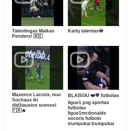
Talentingas Maikas
Kartų talentas💎
Penders! 🇧🇪
Maxence Lacroix, nuo
BLAISOU ❤️💙 futbolas
Sochaux iki
ligue1 psg sportas
didžiausios scenos!
futbolas
🇫🇷🔥
ligue1mcdonalds
soceris futbolo
trumpukai trumpukai