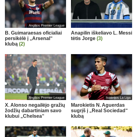
Anglijos Premier League
B. Guimaraesas oficialiai
Anapilin iškeliavo L. Messi
persikėlė į „Arsenal“
tėtis Jorge
(3)
klubą
(2)
Anglijos Premier League
Ispanijos La Liga
X. Alonso negailėjo gražių
Marokietis N. Aguerdas
žodžių dabartiniam savo
sugrįš į „Real Sociedad“
klubui „Chelsea“
klubą