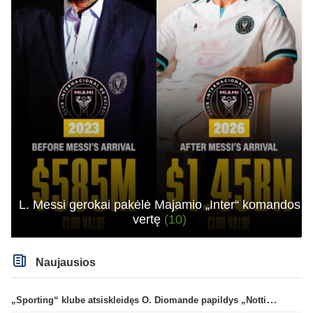
L. Messi gerokai pakėlė Majamio „Inter“ komandos
vertę
(10)
Naujausios
„Sporting“ klube atsiskleidęs O. Diomande papildys „Nottingham“ gretas