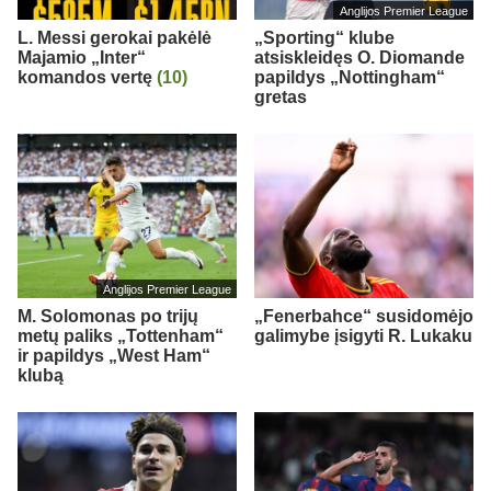
Anglijos Premier League
L. Messi gerokai pakėlė
„Sporting“ klube
Majamio „Inter“
atsiskleidęs O. Diomande
komandos vertę
(10)
papildys „Nottingham“
gretas
Anglijos Premier League
M. Solomonas po trijų
„Fenerbahce“ susidomėjo
metų paliks „Tottenham“
galimybe įsigyti R. Lukaku
ir papildys „West Ham“
klubą