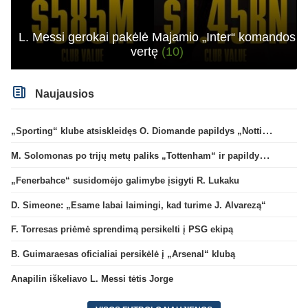
L. Messi gerokai pakėlė Majamio „Inter“ komandos
vertę
(10)
Naujausios
„Sporting“ klube atsiskleidęs O. Diomande papildys „Nottingham“ gretas
M. Solomonas po trijų metų paliks „Tottenham“ ir papildys „West Ham“ klubą
„Fenerbahce“ susidomėjo galimybe įsigyti R. Lukaku
D. Simeone: „Esame labai laimingi, kad turime J. Alvarezą“
F. Torresas priėmė sprendimą persikelti į PSG ekipą
B. Guimaraesas oficialiai persikėlė į „Arsenal“ klubą
Anapilin iškeliavo L. Messi tėtis Jorge