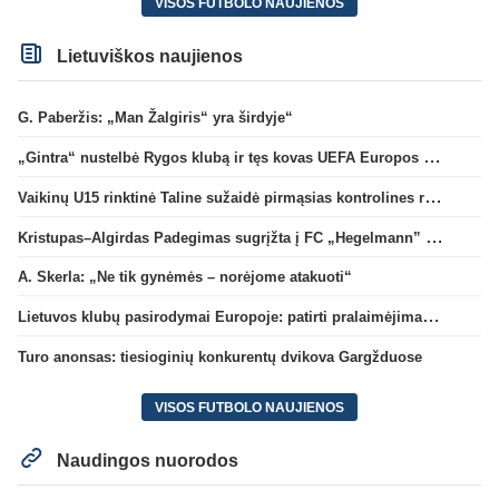
VISOS FUTBOLO NAUJIENOS
Lietuviškos naujienos
G. Paberžis: „Man Žalgiris“ yra širdyje“
„Gintra“ nustelbė Rygos klubą ir tęs kovas UEFA Europos taurės atrankoje
Vaikinų U15 rinktinė Taline sužaidė pirmąsias kontrolines rungtynes
Kristupas–Algirdas Padegimas sugrįžta į FC „Hegelmann” B sudėtį
A. Skerla: „Ne tik gynėmės – norėjome atakuoti“
Lietuvos klubų pasirodymai Europoje: patirti pralaimėjimai Kroatijos atstovams
Turo anonsas: tiesioginių konkurentų dvikova Gargžduose
VISOS FUTBOLO NAUJIENOS
Naudingos nuorodos