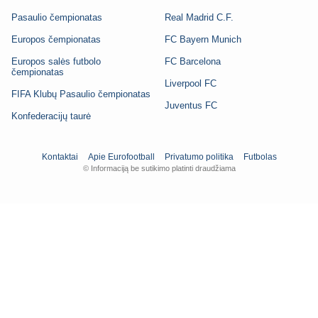
Pasaulio čempionatas
Real Madrid C.F.
Europos čempionatas
FC Bayern Munich
Europos salės futbolo
FC Barcelona
čempionatas
Liverpool FC
FIFA Klubų Pasaulio čempionatas
Juventus FC
Konfederacijų taurė
Kontaktai
Apie Eurofootball
Privatumo politika
Futbolas
© Informaciją be sutikimo platinti draudžiama