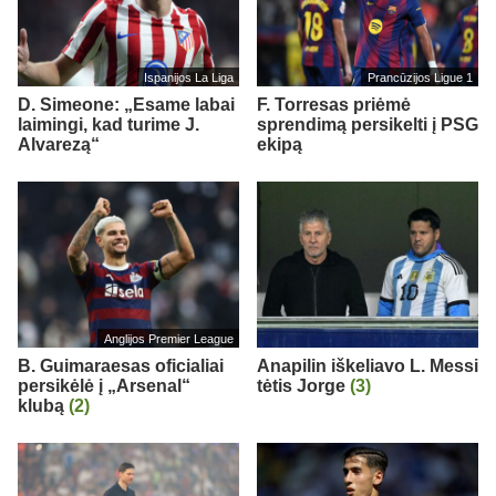
Ispanijos La Liga
Prancūzijos Ligue 1
D. Simeone: „Esame labai
F. Torresas priėmė
laimingi, kad turime J.
sprendimą persikelti į PSG
Alvarezą“
ekipą
Anglijos Premier League
B. Guimaraesas oficialiai
Anapilin iškeliavo L. Messi
persikėlė į „Arsenal“
tėtis Jorge
(3)
klubą
(2)