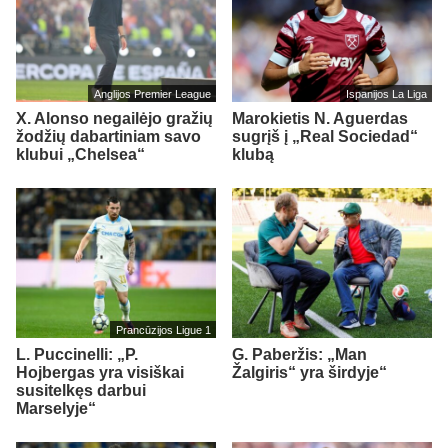
Anglijos Premier League
Ispanijos La Liga
X. Alonso negailėjo gražių
Marokietis N. Aguerdas
žodžių dabartiniam savo
sugrįš į „Real Sociedad“
klubui „Chelsea“
klubą
Prancūzijos Ligue 1
L. Puccinelli: „P.
G. Paberžis: „Man
Hojbergas yra visiškai
Žalgiris“ yra širdyje“
susitelkęs darbui
Marselyje“