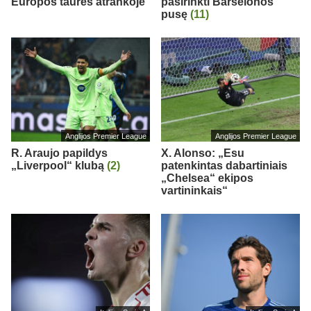
Europos taurės atrankoje
pasirinkti Barselonos
pusę
(11)
Anglijos Premier League
Anglijos Premier League
R. Araujo papildys
X. Alonso: „Esu
„Liverpool“ klubą
(2)
patenkintas dabartiniais
„Chelsea“ ekipos
vartininkais“