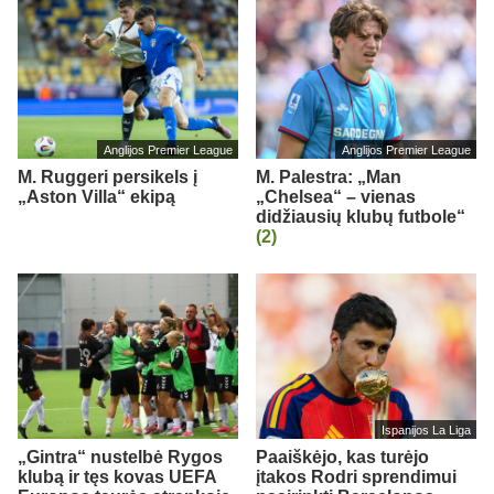
Anglijos Premier League
Anglijos Premier League
M. Ruggeri persikels į
M. Palestra: „Man
„Aston Villa“ ekipą
„Chelsea“ – vienas
didžiausių klubų futbole“
(2)
Ispanijos La Liga
„Gintra“ nustelbė Rygos
Paaiškėjo, kas turėjo
klubą ir tęs kovas UEFA
įtakos Rodri sprendimui