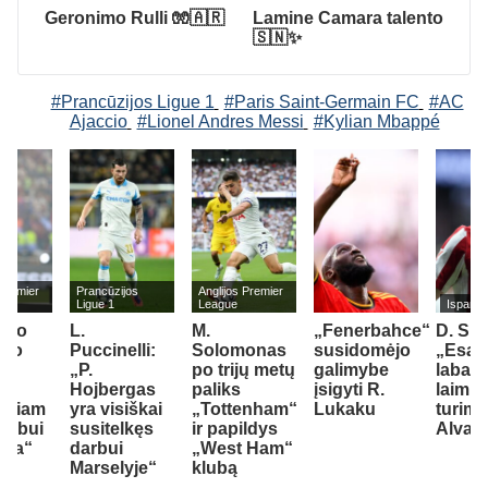
Geronimo Rulli 🧤🇦🇷
Lamine Camara talento
🇸🇳✨
#Prancūzijos Ligue 1
#Paris Saint-Germain FC
#AC
Ajaccio
#Lionel Andres Messi
#Kylian Mbappé
 Premier
Prancūzijos
Anglijos Premier
Ligue 1
League
Ispanijo
onso
L.
M.
„Fenerbahce“
D. Si
ėjo
Puccinelli:
Solomonas
susidomėjo
„Esa
„P.
po trijų metų
galimybe
labai
ų
Hojbergas
paliks
įsigyti R.
laimin
tiniam
yra visiškai
„Tottenham“
Lukaku
turime
lubui
susitelkęs
ir papildys
Alvar
sea“
darbui
„West Ham“
Marselyje“
klubą