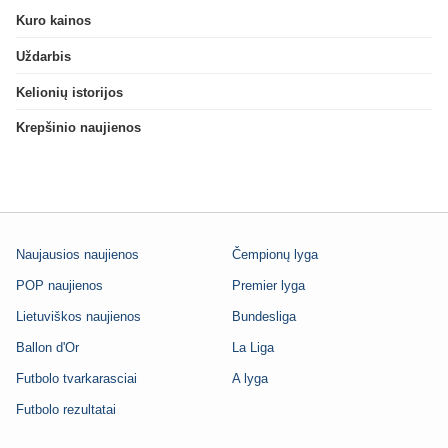
Kuro kainos
Uždarbis
Kelionių istorijos
Krepšinio naujienos
Naujausios naujienos
Čempionų lyga
POP naujienos
Premier lyga
Lietuviškos naujienos
Bundesliga
Ballon d'Or
La Liga
Futbolo tvarkarasciai
A lyga
Futbolo rezultatai