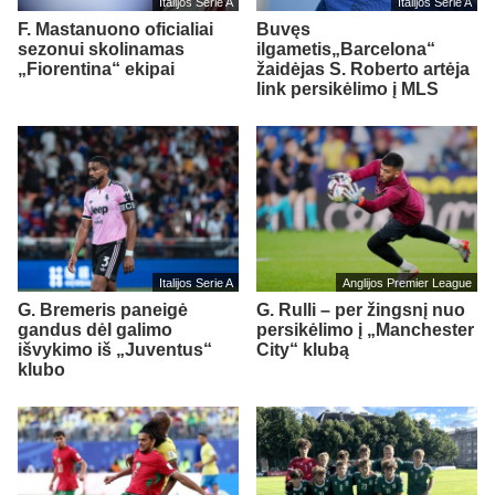
Italijos Serie A
Italijos Serie A
F. Mastanuono oficialiai
Buvęs
sezonui skolinamas
ilgametis„Barcelona“
„Fiorentina“ ekipai
žaidėjas S. Roberto artėja
link persikėlimo į MLS
Italijos Serie A
Anglijos Premier League
G. Bremeris paneigė
G. Rulli – per žingsnį nuo
gandus dėl galimo
persikėlimo į „Manchester
išvykimo iš „Juventus“
City“ klubą
klubo