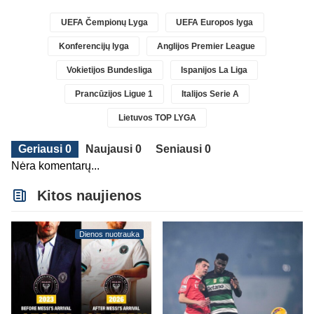
UEFA Čempionų Lyga
UEFA Europos lyga
Konferencijų lyga
Anglijos Premier League
Vokietijos Bundesliga
Ispanijos La Liga
Prancūzijos Ligue 1
Italijos Serie A
Lietuvos TOP LYGA
Geriausi 0
Naujausi 0
Seniausi 0
Nėra komentarų...
Kitos naujienos
Dienos nuotrauka