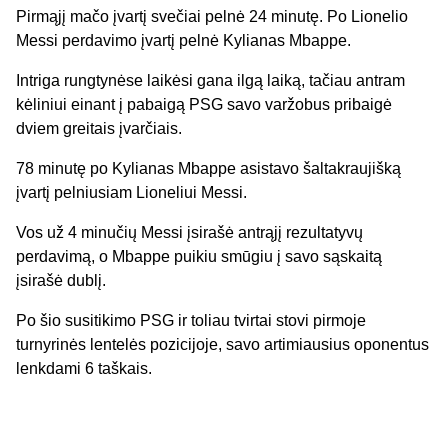
Pirmąjį mačo įvartį svečiai pelnė 24 minutę. Po Lionelio
Messi perdavimo įvartį pelnė Kylianas Mbappe.
Intriga rungtynėse laikėsi gana ilgą laiką, tačiau antram
kėliniui einant į pabaigą PSG savo varžobus pribaigė
dviem greitais įvarčiais.
78 minutę po Kylianas Mbappe asistavo šaltakraujišką
įvartį pelniusiam Lioneliui Messi.
Vos už 4 minučių Messi įsirašė antrąjį rezultatyvų
perdavimą, o Mbappe puikiu smūgiu į savo sąskaitą
įsirašė dublį.
Po šio susitikimo PSG ir toliau tvirtai stovi pirmoje
turnyrinės lentelės pozicijoje, savo artimiausius oponentus
lenkdami 6 taškais.