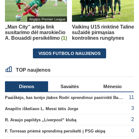
Anglijos Premier League
„Man City“ artėja link
Vaikinų U15 rinktinė Taline
susitarimo dėl marokiečio
sužaidė pirmąsias
A. Bouaddi persikėlimo
(1)
kontrolines rungtynes
VISOS FUTBOLO NAUJIENOS
TOP naujienos
Dienos
Savaitės
Mėnesio
11
Paaiškėjo, kas turėjo įtakos Rodri sprendimui pasirinkti Barselonos pusę
3
Anapilin iškeliavo L. Messi tėtis Jorge
2
R. Araujo papildys „Liverpool“ klubą
0
F. Torresas priėmė sprendimą persikelti į PSG ekipą