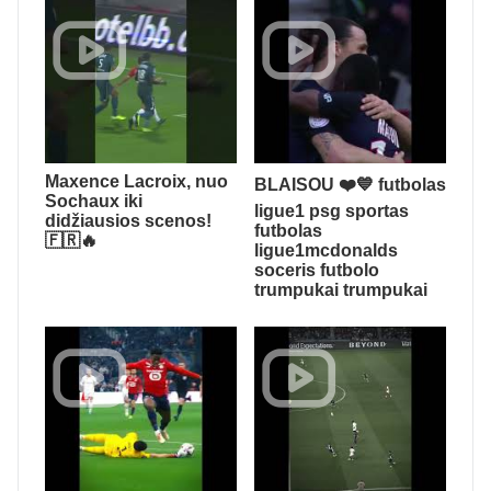
Maxence Lacroix, nuo
BLAISOU ❤️💙 futbolas
Sochaux iki
ligue1 psg sportas
didžiausios scenos!
futbolas
🇫🇷🔥
ligue1mcdonalds
soceris futbolo
trumpukai trumpukai