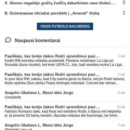
0
X. Alonso negailėjo gražių žodžių dabartiniam savo klubui „Chelsea“
2
B. Guimaraesas oficialiai persikėlė į „Arsenal“ klubą
VISOS FUTBOLO NAUJIENOS
Naujausi komentarai
Paaiškėjo, kas turėjo įtakos Rodri sprendimui pasirinkti Barselonos pusę
1 val.
Kodėl RM nemoka niekada pralaimėti. Pamenu nelaimėjo La Liga po
Ronaldo (buvo duobė), bet ėmė UEFA CL, lojo, kad nereikia mums La Liga,
kaip n metų nepasisekė laimėti dar tada Benzema lyg užmetė, kad nori
laimėti La Liga. Dabar vėl gavo nuo Barcos ir Rodri ateina ne pas juos, vėl
Paaiškėjo, kas turėjo įtakos Rodri sprendimui pasirinkti Barselonos pusę
1 val.
nereikia mums jo, senas ir t.t. Gal davai vyriškai priimkit tuos pralaimėjimus
In your face RM, sakiau, kad City sueina gerai su Barca, net jei Rodri laisvas,
be kvailų nereikia, nenorim ir t.t.
klubo aplinka (šiuo atveju Pepa) teisingai nukreipė. Canceli dar vienas
buves Rodri bendraklubis, bus įdomus sezonas. Abu apsipirko neblogai.
Super
Anapilin iškeliavo L. Messi tėtis Jorge
5 val.
Uzuojauta
Paaiškėjo, kas turėjo įtakos Rodri sprendimui pasirinkti Barselonos pusę
6 val.
Fabrizio Romano sako, kad Real net nebidino Rodri, o Barca net neiperka
jo, ta prasme 50 liamų nesiūlo. Išpustas reikalas dėl traumingo, be 5min
dieduko.
Anapilin iškeliavo L. Messi tėtis Jorge
7 val.
Stiprybės Leo ✊🙏