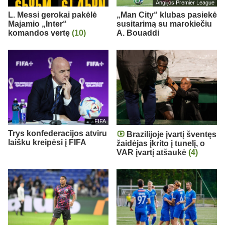
Anglijos Premier League
L. Messi gerokai pakėlė
„Man City“ klubas pasiekė
Majamio „Inter“
susitarimą su marokiečiu
komandos vertę
(10)
A. Bouaddi
FIFA
Trys konfederacijos atviru
Brazilijoje įvartį šventęs
laišku kreipėsi į FIFA
žaidėjas įkrito į tunelį, o
VAR įvartį atšaukė
(4)