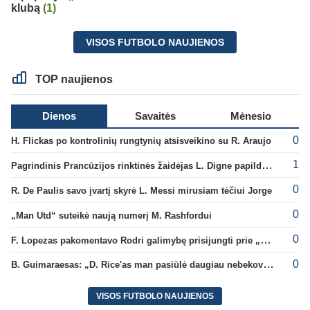
klubą
(1)
VISOS FUTBOLO NAUJIENOS
TOP naujienos
Dienos
Savaitės
Mėnesio
0
H. Flickas po kontrolinių rungtynių atsisveikino su R. Araujo
1
Pagrindinis Prancūzijos rinktinės žaidėjas L. Digne papildė PSG gretas
0
R. De Paulis savo įvartį skyrė L. Messi mirusiam tėčiui Jorge
0
„Man Utd“ suteikė naują numerį M. Rashfordui
0
F. Lopezas pakomentavo Rodri galimybę prisijungti prie „Barcelona“ ekipos
0
B. Guimaraesas: „D. Rice'as man pasiūlė daugiau nebekovoti tarpusavyje“
VISOS FUTBOLO NAUJIENOS