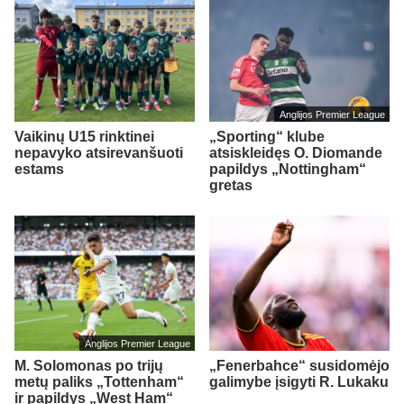
Anglijos Premier League
Vaikinų U15 rinktinei
„Sporting“ klube
nepavyko atsirevanšuoti
atsiskleidęs O. Diomande
estams
papildys „Nottingham“
gretas
Anglijos Premier League
M. Solomonas po trijų
„Fenerbahce“ susidomėjo
metų paliks „Tottenham“
galimybe įsigyti R. Lukaku
ir papildys „West Ham“