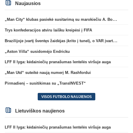
Naujausios
„Man City“ klubas pasiekė susitarimą su marokiečiu A. Bouaddi
Trys konfederacijos atviru laišku kreipėsi į FIFA
Brazilijoje įvartį šventęs žaidėjas įkrito į tunelį, o VAR įvartį atšaukė
„Aston Villa“ susidomėjo Endricku
LFF II lyga: kėdainiečių pranašumas lentelės viršuje auga
„Man Utd“ suteikė naują numerį M. Rashfordui
Pirmadienį – susitikimas su „TransINVEST“
VISOS FUTBOLO NAUJIENOS
Lietuviškos naujienos
LFF II lyga: kėdainiečių pranašumas lentelės viršuje auga