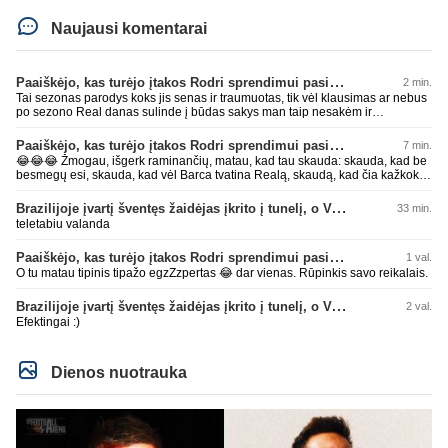
Naujausi komentarai
Paaiškėjo, kas turėjo įtakos Rodri sprendimui pasirinkti Barselonos pusę
2 min.
Tai sezonas parodys koks jis senas ir traumuotas, tik vėl klausimas ar nebus
po sezono Real danas sulinde į būdas sakys man taip nesakėm ir
nekalbėjom.Tipinis balto skuduriuko pasivartymas. Man tai juokinga kaip jie
degraduoja su tais išsivartymais. Gal todėl ir problema, kad tiek pats klubas,
Paaiškėjo, kas turėjo įtakos Rodri sprendimui pasirinkti Barselonos pusę
7 min.
tiek jo fanai begalviai ir užtat titulų badas jau 2 metai iš eilės, žiūrėsim ar ir
😂😂😂 Žmogau, išgerk raminančių, matau, kad tau skauda: skauda, kad be
trečiam nebus taip. O kiti klubai savo darbus daro, o ne tuščiai čia 💩
besmegų esi, skauda, kad vėl Barca tvatina Realą, skaudą, kad čia kažkoks
palikinėja ant kurių patys paskui paslysta.
įsišokęs BarcaFanas5577 be smegenų išvadino ir negali atsikirsti, nes AI
nepatare ką daryti, pyksti, nes pačio galva tuščia ir toliau mynkai įžeidinėjimų
Brazilijoje įvartį šventęs žaidėjas įkrito į tunelį, o VAR įvartį atšaukė
33 min.
kortą. Ech, žmogau, žmogau... geriau tu būtųm patylėjelęs. P.S. Taip žinau
teletabiu valanda
kaip veikia AI, todėl ir sugebu jį sudurninti, ne kartą jau tai pavyko. O tu kaip
ta minėta pone imei ir priėmiai, kaip už gryną. Aš pripažinau gandus? Aš
Paaiškėjo, kas turėjo įtakos Rodri sprendimui pasirinkti Barselonos pusę
1 val.
parašiau faktą. Ant kiek tu be smegenų, wow, žiauriai man gėda už tave.
Sėkmės, bičiuli, matau, kad toliau bus tik drgradavimas pačio, užtenka ir taip
O tu matau tipinis tipažo egzZzpertas 😂 dar vienas. Rūpinkis savo reikalais.
jau visi mato ant kiek tas avinas esi, apie kurį taip prirašei, toj mėlynoj/žalioj
koks blemba skyrtumas.... besmegenų esantis avinas ir bus tik avinas... daug
Brazilijoje įvartį šventęs žaidėjas įkrito į tunelį, o VAR įvartį atšaukė
2 val.
čia apie save balvone prirašei. Gėda man už tave. Toks iš retesnių bukumo
Efektingai :)
esi čia.
Dienos nuotrauka