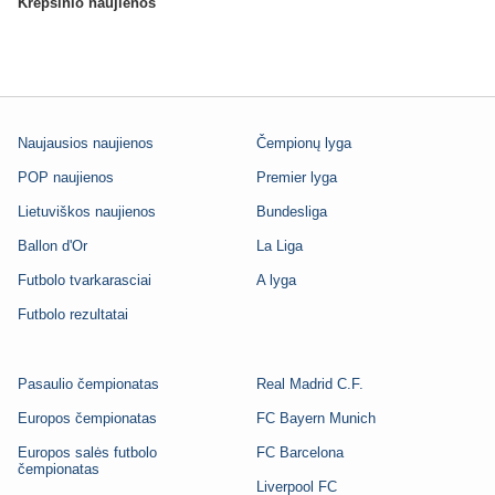
Krepšinio naujienos
Naujausios naujienos
Čempionų lyga
POP naujienos
Premier lyga
Lietuviškos naujienos
Bundesliga
Ballon d'Or
La Liga
Futbolo tvarkarasciai
A lyga
Futbolo rezultatai
Pasaulio čempionatas
Real Madrid C.F.
Europos čempionatas
FC Bayern Munich
Europos salės futbolo
FC Barcelona
čempionatas
Liverpool FC