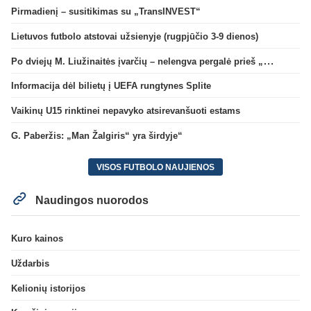
Pirmadienį – susitikimas su „TransINVEST“
Lietuvos futbolo atstovai užsienyje (rugpjūčio 3-9 dienos)
Po dviejų M. Liužinaitės įvarčių – nelengva pergalė prieš „Bangą“
Informacija dėl bilietų į UEFA rungtynes Splite
Vaikinų U15 rinktinei nepavyko atsirevanšuoti estams
G. Paberžis: „Man Žalgiris“ yra širdyje“
VISOS FUTBOLO NAUJIENOS
Naudingos nuorodos
Kuro kainos
Uždarbis
Kelionių istorijos