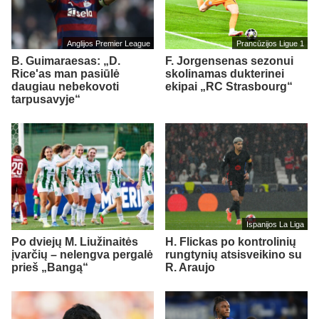
Anglijos Premier League
Prancūzijos Ligue 1
B. Guimaraesas: „D.
F. Jorgensenas sezonui
Rice'as man pasiūlė
skolinamas dukterinei
daugiau nebekovoti
ekipai „RC Strasbourg“
tarpusavyje“
Ispanijos La Liga
Po dviejų M. Liužinaitės
H. Flickas po kontrolinių
įvarčių – nelengva pergalė
rungtynių atsisveikino su
prieš „Bangą“
R. Araujo