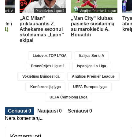
jos Serie A
Prancūzijos Ligue 1
Anglijos Premier League
„AC Milan“
„Man City“ klubas
Trys k
kėlė į
priklausantis Z.
pasiekė susitarimą
atviru
ą
(1)
Athekame sezonui
su marokiečiu A.
kreipė
skolinamas „Lyon“
Bouaddi
ekipai
Lietuvos TOP LYGA
Italijos Serie A
Prancūzijos Ligue 1
Ispanijos La Liga
Vokietijos Bundesliga
Anglijos Premier League
Konferencijų lyga
UEFA Europos lyga
UEFA Čempionų Lyga
Geriausi 0
Naujausi 0
Seniausi 0
Nėra komentarų...
Komentuoti