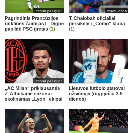
Prancūzijos Ligue 1
Italijos Serie A
Pagrindinis Prancūzijos
T. Chalobah oficialiai
rinktinės žaidėjas L. Digne
persikėlė į „Como“ klubą
papildė PSG gretas
(1)
(1)
Prancūzijos Ligue 1
„AC Milan“ priklausantis
Lietuvos futbolo atstovai
Z. Athekame sezonui
užsienyje (rugpjūčio 3-9
skolinamas „Lyon“ ekipai
dienos)