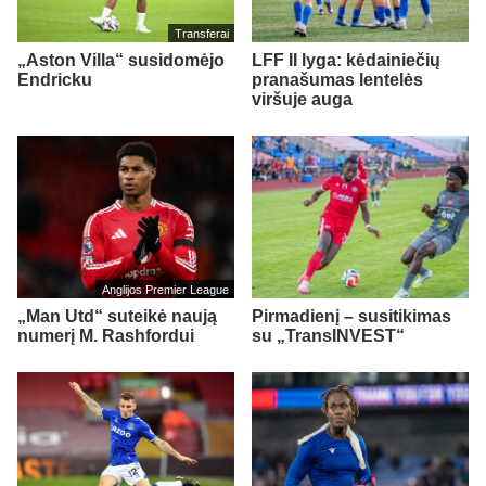
Transferai
„Aston Villa“ susidomėjo
LFF II lyga: kėdainiečių
Endricku
pranašumas lentelės
viršuje auga
Anglijos Premier League
„Man Utd“ suteikė naują
Pirmadienį – susitikimas
numerį M. Rashfordui
su „TransINVEST“