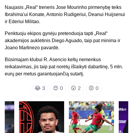
Naujasis „Real“ treneris Jose Mourinho pirmenybę teiks
Ibrahima'ui Konate, Antonio Rudigeriui, Deanui Huijsenui
ir Ederiui Militao.
Penktuoju ekipos gynėju pretenduoja tapti „Real“
akademijos auklėtinis Diego Aguado, taip pat minima ir
Joano Martinezo pavardė.
Būsimajam klubui R. Asencio keltų nemenkus
reikalavimas, jis taip pat norėtų išlaikyti dabartinę, 5 mln.
eurų per metus garantuojančią sutartį.
😂
3
😍
0
😲
2
😡
0