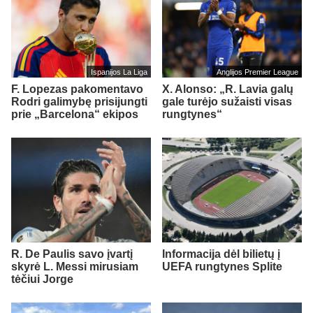
Ispanijos La Liga
Anglijos Premier League
F. Lopezas pakomentavo
X. Alonso: „R. Lavia galų
Rodri galimybę prisijungti
gale turėjo sužaisti visas
prie „Barcelona“ ekipos
rungtynes“
R. De Paulis savo įvartį
Informacija dėl bilietų į
skyrė L. Messi mirusiam
UEFA rungtynes Splite
tėčiui Jorge