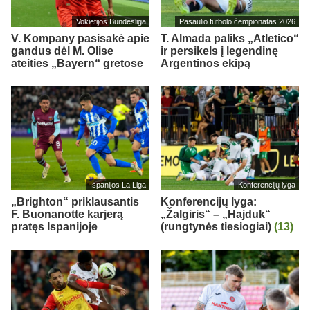
Vokietijos Bundesliga
Pasaulio futbolo čempionatas 2026
V. Kompany pasisakė apie
T. Almada paliks „Atletico“
gandus dėl M. Olise
ir persikels į legendinę
ateities „Bayern“ gretose
Argentinos ekipą
Ispanijos La Liga
Konferencijų lyga
„Brighton“ priklausantis
Konferencijų lyga:
F. Buonanotte karjerą
„Žalgiris“ – „Hajduk“
pratęs Ispanijoje
(rungtynės tiesiogiai)
(13)