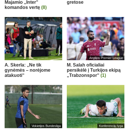
Majamio „Inter“
gretose
komandos vertę
(8)
Anglijos Premier League
A. Skerla: „Ne tik
M. Salah oficialiai
gynėmės – norėjome
persikėlė į Turkijos ekipą
atakuoti“
„Trabzonspor“
(1)
Vokietijos Bundesliga
Konferencijų lyga