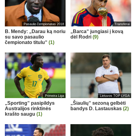
Pasaulio čempionatas 2018
Transferai
B. Mendy: „Darau ką noriu
„Barca“ jungiasi į kovą
su savo pasaulio
dėl Rodri
(9)
čempionato titulu“
(1)
Primeira Liga
Lietuvos TOP LYGA
„Sporting“ pasipildys
„Šiaulių“ sezoną gelbėti
Australijos rinktinės
bandys D. Lastauskas
(2)
krašto saugu
(1)