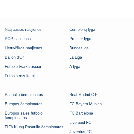
Naujausios naujienos
Čempionų lyga
POP naujienos
Premier lyga
Lietuviškos naujienos
Bundesliga
Ballon d'Or
La Liga
Futbolo tvarkarasciai
A lyga
Futbolo rezultatai
Pasaulio čempionatas
Real Madrid C.F.
Europos čempionatas
FC Bayern Munich
Europos salės futbolo
FC Barcelona
čempionatas
Liverpool FC
FIFA Klubų Pasaulio čempionatas
Juventus FC