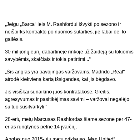
„Jeigu „Barca“ leis M. Rashfordui išvykti po sezono ir
neišpirks kontrakto po nuomos sutarties, jie labai dėl to
gailėsis.
30 milijonų eurų dabartinėje rinkoje už žaidėją su tokiomis
savybėmis, skaičiais ir tokia patirtimi...“
„Šis anglas yra pavojingas varžovams. Madrido „Real“
atrodė kiekvieną kartą išsigandęs, kai jis bėgdavo.
Jis visiškai sunaikino juos kontratakose. Greitis,
agresyvumas ir pasitikėjimas savimi – varžovai negalėjo
su tuo susitvarkyti.“
28-erių metų Marcusas Rashfordas šiame sezone per 47-
erias rungtynes pelnė 14 įvarčių.
Anglas nuo 2015-ųjų metų priklauso „Man United“