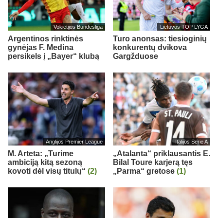
Vokietijos Bundesliga
Lietuvos TOP LYGA
Argentinos rinktinės
Turo anonsas: tiesioginių
gynėjas F. Medina
konkurentų dvikova
persikels į „Bayer“ klubą
Gargžduose
Anglijos Premier League
Italijos Serie A
M. Arteta: „Turime
„Atalanta“ priklausantis E.
ambiciją kitą sezoną
Bilal Toure karjerą tęs
kovoti dėl visų titulų“
(2)
„Parma“ gretose
(1)