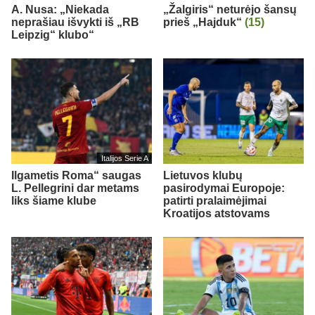
A. Nusa: „Niekada
„Žalgiris“ neturėjo šansų
neprašiau išvykti iš „RB
prieš „Hajduk“
(15)
Leipzig“ klubo“
Italijos Serie A
Ilgametis Roma“ saugas
Lietuvos klubų
L. Pellegrini dar metams
pasirodymai Europoje:
liks šiame klube
patirti pralaimėjimai
Kroatijos atstovams