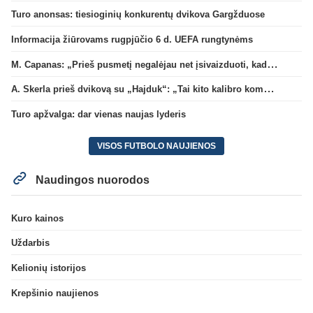
Turo anonsas: tiesioginių konkurentų dvikova Gargžduose
Informacija žiūrovams rugpjūčio 6 d. UEFA rungtynėms
M. Capanas: „Prieš pusmetį negalėjau net įsivaizduoti, kad žaisime prieš „Hajduk“
A. Skerla prieš dvikovą su „Hajduk“: „Tai kito kalibro komanda“
Turo apžvalga: dar vienas naujas lyderis
VISOS FUTBOLO NAUJIENOS
Naudingos nuorodos
Kuro kainos
Uždarbis
Kelionių istorijos
Krepšinio naujienos