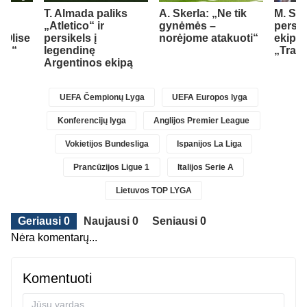
T. Almada paliks
A. Skerla: „Ne tik
M. Sala
„Atletico“ ir
gynėmės –
persik
 Olise
persikels į
norėjome atakuoti“
ekipą
ern“
legendinę
„Trab
Argentinos ekipą
UEFA Čempionų Lyga
UEFA Europos lyga
Konferencijų lyga
Anglijos Premier League
Vokietijos Bundesliga
Ispanijos La Liga
Prancūzijos Ligue 1
Italijos Serie A
Lietuvos TOP LYGA
Geriausi 0
Naujausi 0
Seniausi 0
Nėra komentarų...
Komentuoti