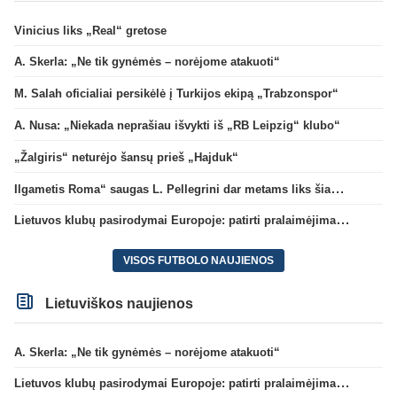
Vinicius liks „Real“ gretose
A. Skerla: „Ne tik gynėmės – norėjome atakuoti“
M. Salah oficialiai persikėlė į Turkijos ekipą „Trabzonspor“
A. Nusa: „Niekada neprašiau išvykti iš „RB Leipzig“ klubo“
„Žalgiris“ neturėjo šansų prieš „Hajduk“
Ilgametis Roma“ saugas L. Pellegrini dar metams liks šiame klube
Lietuvos klubų pasirodymai Europoje: patirti pralaimėjimai Kroatijos atstovams
VISOS FUTBOLO NAUJIENOS
Lietuviškos naujienos
A. Skerla: „Ne tik gynėmės – norėjome atakuoti“
Lietuvos klubų pasirodymai Europoje: patirti pralaimėjimai Kroatijos atstovams