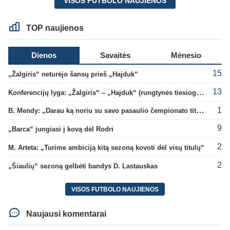
VISOS FUTBOLO NAUJIENOS
TOP naujienos
Dienos
Savaitės
Mėnesio
15
„Žalgiris“ neturėjo šansų prieš „Hajduk“
13
Konferencijų lyga: „Žalgiris“ – „Hajduk“ (rungtynės tiesiogiai)
1
B. Mendy: „Darau ką noriu su savo pasaulio čempionato titulu“
9
„Barca“ jungiasi į kovą dėl Rodri
2
M. Arteta: „Turime ambiciją kitą sezoną kovoti dėl visų titulų“
2
„Šiaulių“ sezoną gelbėti bandys D. Lastauskas
VISOS FUTBOLO NAUJIENOS
Naujausi komentarai