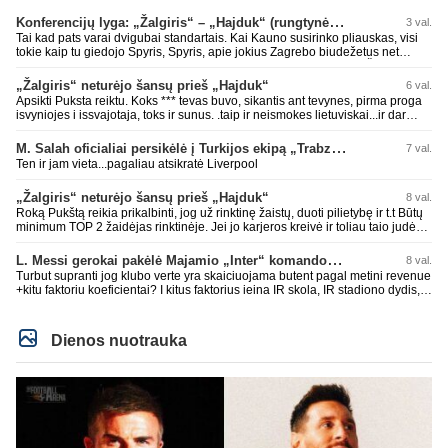
Konferencijų lyga: „Žalgiris“ – „Hajduk“ (rungtynės tiesiogiai)
3 val.
Tai kad pats varai dvigubai standartais. Kai Kauno susirinko pliauskas, visi
tokie kaip tu giedojo Spyris, Spyris, apie jokius Zagrebo biudežetus net
nekalbėjot. Dabar kai Spartakas gavo per rudają, tai jau pz BIUDŽETAS
daug didesnis. Tfu ant tokių.
„Žalgiris“ neturėjo šansų prieš „Hajduk“
6 val.
Apsikti Puksta reiktu. Koks *** tevas buvo, sikantis ant tevynes, pirma proga
isvyniojes i issvajotaja, toks ir sunus. .taip ir neismokes lietuviskai...ir dar
pasimaives pries ziurovus po golo...aciu, ne...nebent vertybiu neturintis
laurynas ikalbins
M. Salah oficialiai persikėlė į Turkijos ekipą „Trabzonspor“
7 val.
Ten ir jam vieta...pagaliau atsikratė Liverpool
„Žalgiris“ neturėjo šansų prieš „Hajduk“
8 val.
Roką Pukštą reikia prikalbinti, jog už rinktinę žaistų, duoti pilietybę ir t.t Būtų
minimum TOP 2 žaidėjas rinktinėje. Jei jo karjeros kreivė ir toliau taio judės,
bus per vėlu po to, nes JAV ji pasikvies žaisti.
L. Messi gerokai pakėlė Majamio „Inter“ komandos vertę
8 val.
Turbut supranti jog klubo verte yra skaiciuojama butent pagal metini revenue
+kitu faktoriu koeficientai? I kitus faktorius ieina IR skola, IR stadiono dydis,
IR lygos populiarumas, IR dar eile kitu dalyku. O tavo pamineta Barca kuo
puikiausiai sugeneravo rekordini 1.1B revenue, kas stipriai prisidejo prie
milzinisko klubo vertes suoli siemet. Be to, tie 200 pamineti cia yra visiskai
Dienos nuotrauka
on-point, jeigu jau musu mylimas D. prasneko apie klubo vertes kelima, arba
CR atveju - numusima.