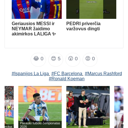
Geriausios MESSI ir
PEDRI priverčia
NEYMAR žaidimo
varžovus dingti
akimirkos LALIGA ✨
😂
0
😍
5
😲
0
😡
0
#Ispanijos La Liga
#FC Barcelona
#Marcus Rashford
#Ronald Koeman
Pasaulio futbolo čempionatas
undesliga
2026
Ang