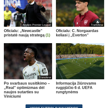
Anglijos Premier League
Transferai
Oficialu: „Newcastle“
Oficialu: C. Norgaardas
pristatė naują strategą
(1)
keliasi į „Everton“
Transferai
Po svarbaus susitikimo –
Informacija žiūrovams
„Real“ optimizmas dėl
rugpjūčio 6 d. UEFA
naujos sutarties su
rungtynėms
Viniciumi