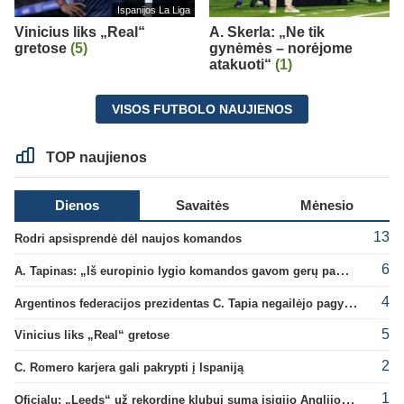
Ispanijos La Liga
Vinicius liks „Real“
A. Skerla: „Ne tik
gretose
(5)
gynėmės – norėjome
atakuoti“
(1)
VISOS FUTBOLO NAUJIENOS
TOP naujienos
Dienos
Savaitės
Mėnesio
13
Rodri apsisprendė dėl naujos komandos
6
A. Tapinas: „Iš europinio lygio komandos gavom gerų pamokų“
4
Argentinos federacijos prezidentas C. Tapia negailėjo pagyrų G. Infantino
5
Vinicius liks „Real“ gretose
2
C. Romero karjera gali pakrypti į Ispaniją
1
Oficialu: „Leeds“ už rekordinę klubui sumą įsigijo Anglijos rinktinės vartininką