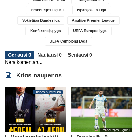
Prancūzijos Ligue 1
Ispanijos La Liga
Vokietijos Bundesliga
Anglijos Premier League
Konferencijų lyga
UEFA Europos lyga
UEFA Čempionų Lyga
Geriausi 0
Naujausi 0
Seniausi 0
Nėra komentarų...
Kitos naujienos
Dienos nuotrauka
Prancūzijos Ligue 1