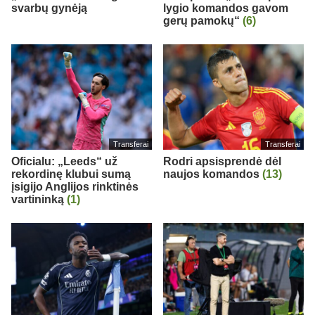
svarbų gynėją
lygio komandos gavom
gerų pamokų“
(6)
Transferai
Transferai
Oficialu: „Leeds“ už
Rodri apsisprendė dėl
rekordinę klubui sumą
naujos komandos
(13)
įsigijo Anglijos rinktinės
vartininką
(1)