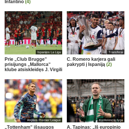
Infantino
(4)
Ispanijos La Liga
Transferai
Prie „Club Brugge“
C. Romero karjera gali
prisijungs „Mallorca“
pakrypti į Ispaniją
(2)
klube atsiskleidęs J. Virgili
Anglijos Premier League
Konferencijų lyga
„Tottenham“ išsaugos
A. Tapinas: „Iš europinio