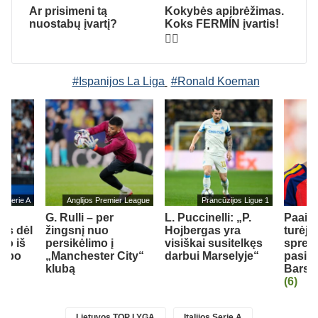
Ar prisimeni tą
Kokybės apibrėžimas.
nuostabų įvartį?
Koks FERMÍN įvartis!
😮‍💨
#Ispanijos La Liga
#Ronald Koeman
jos Serie A
Anglijos Premier League
Prancūzijos Ligue 1
G. Rulli – per
L. Puccinelli: „P.
Paaišk
us dėl
žingsnį nuo
Hojbergas yra
turėjo
mo iš
persikėlimo į
visiškai susitelkęs
spren
lubo
„Manchester City“
darbui Marselyje“
pasiri
klubą
Barse
(6)
Lietuvos TOP LYGA
Italijos Serie A