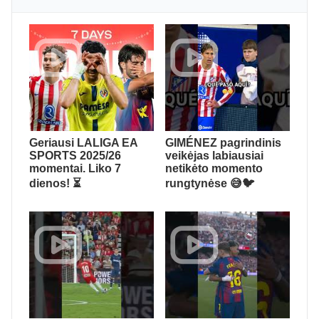
Geriausi LALIGA EA
GIMÉNEZ pagrindinis
SPORTS 2025/26
veikėjas labiausiai
momentai. Liko 7
netikėto momento
dienos! ⏳
rungtynėse 😅🐦