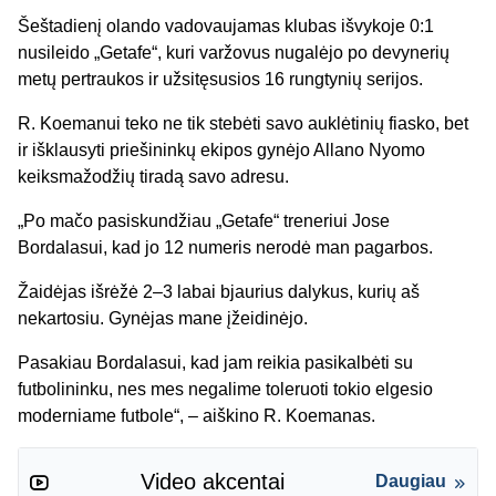
Šeštadienį olando vadovaujamas klubas išvykoje 0:1
nusileido „Getafe“, kuri varžovus nugalėjo po devynerių
metų pertraukos ir užsitęsusios 16 rungtynių serijos.
R. Koemanui teko ne tik stebėti savo auklėtinių fiasko, bet
ir išklausyti priešininkų ekipos gynėjo Allano Nyomo
keiksmažodžių tiradą savo adresu.
„Po mačo pasiskundžiau „Getafe“ treneriui Jose
Bordalasui, kad jo 12 numeris nerodė man pagarbos.
Žaidėjas išrėžė 2–3 labai bjaurius dalykus, kurių aš
nekartosiu. Gynėjas mane įžeidinėjo.
Pasakiau Bordalasui, kad jam reikia pasikalbėti su
futbolininku, nes mes negalime toleruoti tokio elgesio
moderniame futbole“, – aiškino R. Koemanas.
Video akcentai
Daugiau