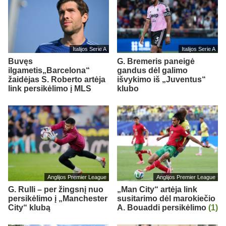
Italijos Serie A
Italijos Serie A
Buvęs
G. Bremeris paneigė
ilgametis„Barcelona“
gandus dėl galimo
žaidėjas S. Roberto artėja
išvykimo iš „Juventus“
link persikėlimo į MLS
klubo
Anglijos Premier League
Anglijos Premier League
G. Rulli – per žingsnį nuo
„Man City“ artėja link
persikėlimo į „Manchester
susitarimo dėl marokiečio
City“ klubą
A. Bouaddi persikėlimo
(1)