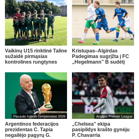
Vaikinų U15 rinktinė Taline
Kristupas–Algirdas
sužaidė pirmąsias
Padegimas sugrįžta į FC
kontrolines rungtynes
„Hegelmann” B sudėtį
Pasaulio futbolo čempionatas 2026
Anglijos Premier League
Argentinos federacijos
„Chelsea“ ekipa
prezidentas C. Tapia
pasipildys krašto gynėju
negailėjo pagyrų G.
P. Chavarria