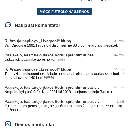
VISOS FUTBOLO NAUJIENOS
Naujausi komentarai
R. Araujo papildys „Liverpool“ klubą
37 min.
Van Dijk gime 1991 liepos 8 d ,taigi ,jam ne 38 o 35 metai .Taigi nepezek
Paaiškėjo, kas turėjo įtakos Rodri sprendimui pasirinkti Barselonos pusę
44 min.
viskas iok ,pasirinko geresne komanda
R. Araujo papildys „Liverpool“ klubą
51 min.
Tu nevykeli nekomentuok, futbolo neismanai, eik pajamu geriau skaiciuok as
barcolai uzteks 140 lemu🤣🤣🤣
Paaiškėjo, kas turėjo įtakos Rodri sprendimui pasirinkti Barselonos pusę
57 min.
Negreiro bylą pažiūrėk. Nuo 2001 iki 2018 teisėjams mokėjo Barca :)
Paaiškėjo, kas turėjo įtakos Rodri sprendimui pasirinkti Barselonos pusę
1 val.
Iš Rodri pusės geras ejimas, bet jei išstums tokius žaidėjus kaip Pedri tai ką
aš žinau :)
Dienos nuotrauka