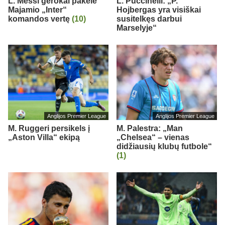
L. Messi gerokai pakėlė
L. Puccinelli: „P.
Majamio „Inter“
Hojbergas yra visiškai
komandos vertę
(10)
susitelkęs darbui
Marselyje“
Anglijos Premier League
Anglijos Premier League
M. Ruggeri persikels į
M. Palestra: „Man
„Aston Villa“ ekipą
„Chelsea“ – vienas
didžiausių klubų futbole“
(1)