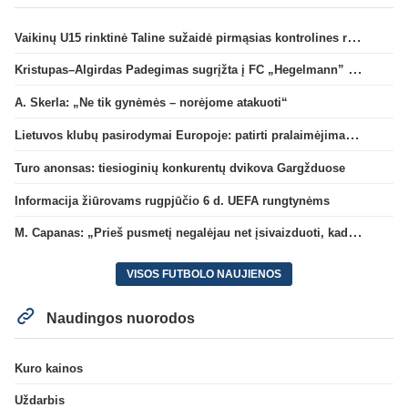
Vaikinų U15 rinktinė Taline sužaidė pirmąsias kontrolines rungtynes
Kristupas–Algirdas Padegimas sugrįžta į FC „Hegelmann” B sudėtį
A. Skerla: „Ne tik gynėmės – norėjome atakuoti“
Lietuvos klubų pasirodymai Europoje: patirti pralaimėjimai Kroatijos atstovams
Turo anonsas: tiesioginių konkurentų dvikova Gargžduose
Informacija žiūrovams rugpjūčio 6 d. UEFA rungtynėms
M. Capanas: „Prieš pusmetį negalėjau net įsivaizduoti, kad žaisime prieš „Hajduk“
VISOS FUTBOLO NAUJIENOS
Naudingos nuorodos
Kuro kainos
Uždarbis