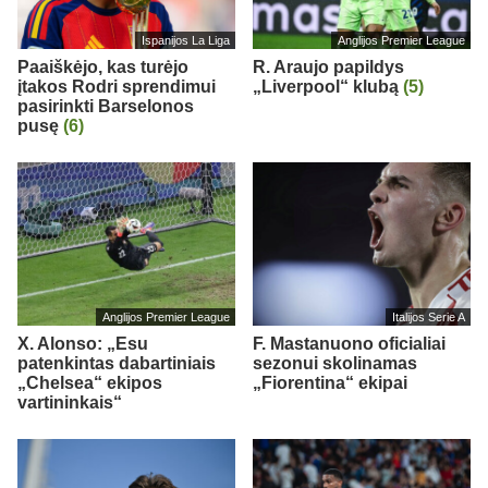
Ispanijos La Liga
Anglijos Premier League
Paaiškėjo, kas turėjo
R. Araujo papildys
įtakos Rodri sprendimui
„Liverpool“ klubą
(5)
pasirinkti Barselonos
pusę
(6)
Anglijos Premier League
Italijos Serie A
X. Alonso: „Esu
F. Mastanuono oficialiai
patenkintas dabartiniais
sezonui skolinamas
„Chelsea“ ekipos
„Fiorentina“ ekipai
vartininkais“