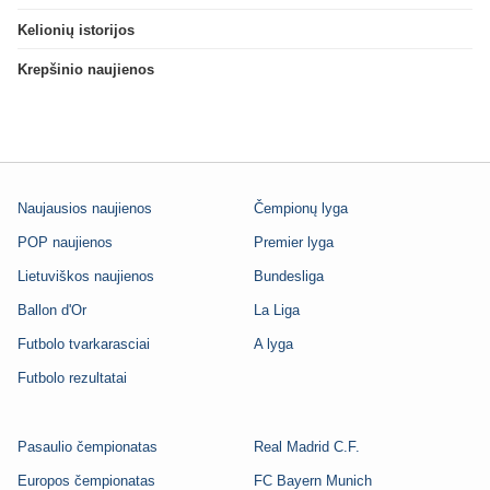
Kelionių istorijos
Krepšinio naujienos
Naujausios naujienos
Čempionų lyga
POP naujienos
Premier lyga
Lietuviškos naujienos
Bundesliga
Ballon d'Or
La Liga
Futbolo tvarkarasciai
A lyga
Futbolo rezultatai
Pasaulio čempionatas
Real Madrid C.F.
Europos čempionatas
FC Bayern Munich