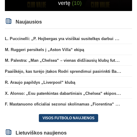
vertę
(10)
Naujausios
L. Puccinelli: „P. Hojbergas yra visiškai susitelkęs darbui Marselyje“
M. Ruggeri persikels į „Aston Villa“ ekipą
M. Palestra: „Man „Chelsea“ – vienas didžiausių klubų futbole“
Paaiškėjo, kas turėjo įtakos Rodri sprendimui pasirinkti Barselonos pusę
R. Araujo papildys „Liverpool“ klubą
X. Alonso: „Esu patenkintas dabartiniais „Chelsea“ ekipos vartininkais“
F. Mastanuono oficialiai sezonui skolinamas „Fiorentina“ ekipai
VISOS FUTBOLO NAUJIENOS
Lietuviškos naujienos