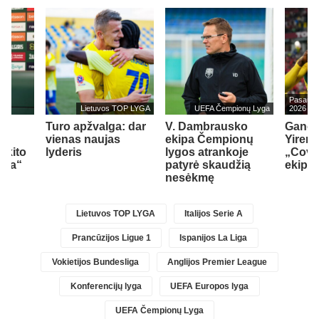
Pasaulio
Lietuvos TOP LYGA
UEFA Čempionų Lyga
2026
š
Turo apžvalga: dar
V. Dambrausko
Ganos
vienas naujas
ekipa Čempionų
Yirenk
 kito
lyderis
lygos atrankoje
„Coven
nda“
patyrė skaudžią
ekipą
nesėkmę
Lietuvos TOP LYGA
Italijos Serie A
Prancūzijos Ligue 1
Ispanijos La Liga
Vokietijos Bundesliga
Anglijos Premier League
Konferencijų lyga
UEFA Europos lyga
UEFA Čempionų Lyga