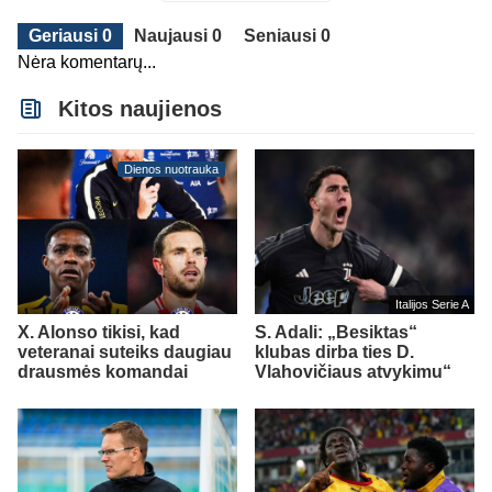
Geriausi 0
Naujausi 0
Seniausi 0
Nėra komentarų...
Kitos naujienos
Dienos nuotrauka
Italijos Serie A
X. Alonso tikisi, kad
S. Adali: „Besiktas“
veteranai suteiks daugiau
klubas dirba ties D.
drausmės komandai
Vlahovičiaus atvykimu“