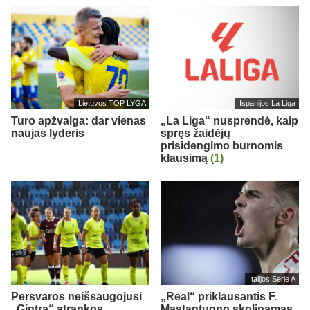
Lietuvos TOP LYGA
Ispanijos La Liga
Turo apžvalga: dar vienas
„La Liga“ nusprendė, kaip
naujas lyderis
spręs žaidėjų
prisidengimo burnomis
klausimą
(1)
Italijos Serie A
Persvaros neišsaugojusi
„Real“ priklausantis F.
„Gintra“ atrankos
Mastantuono skolinamas