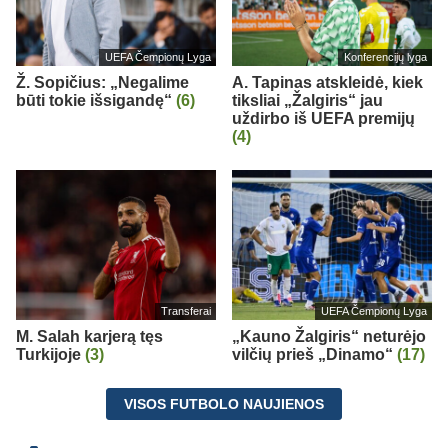
UEFA Čempionų Lyga
Konferencijų lyga
Ž. Sopičius: „Negalime
A. Tapinas atskleidė, kiek
būti tokie išsigandę“
(6)
tiksliai „Žalgiris“ jau
uždirbo iš UEFA premijų
(4)
Transferai
UEFA Čempionų Lyga
M. Salah karjerą tęs
„Kauno Žalgiris“ neturėjo
Turkijoje
(3)
vilčių prieš „Dinamo“
(17)
VISOS FUTBOLO NAUJIENOS