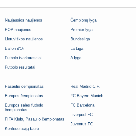
Naujausios naujienos
Čempionų lyga
POP naujienos
Premier lyga
Lietuviškos naujienos
Bundesliga
Ballon d'Or
La Liga
Futbolo tvarkarasciai
A lyga
Futbolo rezultatai
Pasaulio čempionatas
Real Madrid C.F.
Europos čempionatas
FC Bayern Munich
Europos salės futbolo
FC Barcelona
čempionatas
Liverpool FC
FIFA Klubų Pasaulio čempionatas
Juventus FC
Konfederacijų taurė