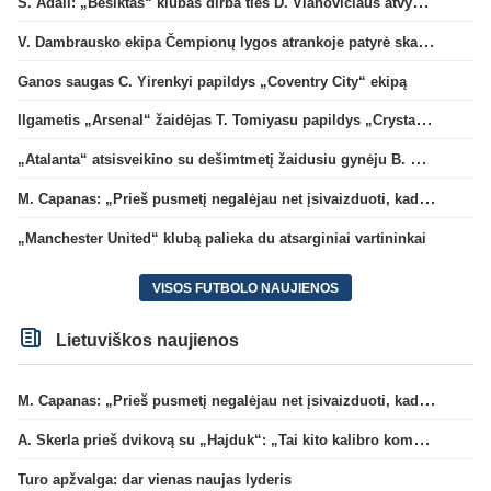
S. Adali: „Besiktas“ klubas dirba ties D. Vlahovičiaus atvykimu“
V. Dambrausko ekipa Čempionų lygos atrankoje patyrė skaudžią nesėkmę
Ganos saugas C. Yirenkyi papildys „Coventry City“ ekipą
Ilgametis „Arsenal“ žaidėjas T. Tomiyasu papildys „Crystal Palace“ ekipą
„Atalanta“ atsisveikino su dešimtmetį žaidusiu gynėju B. Djimsiti
M. Capanas: „Prieš pusmetį negalėjau net įsivaizduoti, kad žaisime prieš „Hajduk“
„Manchester United“ klubą palieka du atsarginiai vartininkai
VISOS FUTBOLO NAUJIENOS
Lietuviškos naujienos
M. Capanas: „Prieš pusmetį negalėjau net įsivaizduoti, kad žaisime prieš „Hajduk“
A. Skerla prieš dvikovą su „Hajduk“: „Tai kito kalibro komanda“
Turo apžvalga: dar vienas naujas lyderis