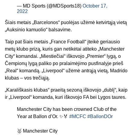
— MD Sports (@MDSports18)
October 17,
2022
Šiais metais „Barcelonos“ puolėjas užėmė ketvirtąją vietą
„Auksinio kamuolio“ balsavime.
Taip pat šiais metais „France Football“ įteikė geriausio
metų klubo prizą, kuris gan netikėtai atiteko „Manchester
City“ komandai. „Miestiečiai“ iškovojo „Premier“ lygą, o
Čempionų lygą paliko po pralaimėjimo pusfinalyje prieš
„Real“ komandą. „Liverpool“ užėmė antrąją vietą, Madrido
klubas – vos trečiąją.
„Karališkasis klubas“ praeitą sezoną iškovojo „dublį“, kaip
ir „Liverpool“ komanda, kuri iškovojo FA bei Lygos taures.
Manchester City has been crowned Club of the
Year at Ballon d’Or. ✨🏅
#MCFC
#BallonDOr
🥇 Manchester City