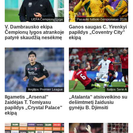
UEFA Čempionų Lyga
Pasaulio futbolo čempionatas 2026
V. Dambrausko ekipa
Ganos saugas C. Yirenkyi
Čempionų lygos atrankoje
papildys „Coventry City“
patyrė skaudžią nesėkmę
ekipą
Anglijos Premier League
Italijos Serie A
Ilgametis „Arsenal“
„Atalanta“ atsisveikino su
žaidėjas T. Tomiyasu
dešimtmetį žaidusiu
papildys „Crystal Palace“
gynėju B. Djimsiti
ekipą