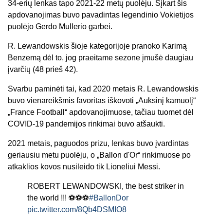
34-erių lenkas tapo 2021-22 metų puolėju. Šįkart šis
apdovanojimas buvo pavadintas legendinio Vokietijos
puolėjo Gerdo Mullerio garbei.
R. Lewandowskis šioje kategorijoje pranoko Karimą
Benzemą dėl to, jog praeitame sezone įmušė daugiau
įvarčių (48 prieš 42).
Svarbu paminėti tai, kad 2020 metais R. Lewandowskis
buvo vienareikšmis favoritas iškovoti „Auksinį kamuolį“
„France Football“ apdovanojimuose, tačiau tuomet dėl
COVID-19 pandemijos rinkimai buvo atšaukti.
2021 metais, paguodos prizu, lenkas buvo įvardintas
geriausiu metu puolėju, o „Ballon d'Or“ rinkimuose po
atkaklios kovos nusileido tik Lioneliui Messi.
ROBERT LEWANDOWSKI, the best striker in
the world !!! ⚽⚽⚽
#BallonDor
pic.twitter.com/8Qb4DSMIO8