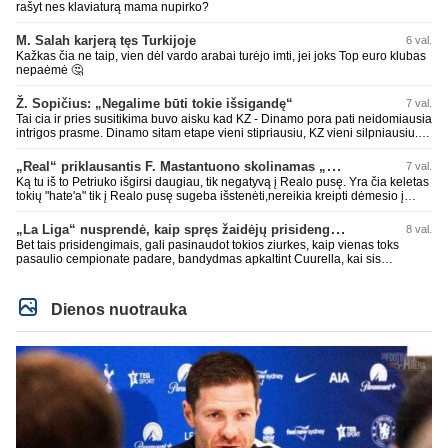
rašyt nes klaviaturą mama nupirko?
M. Salah karjerą tęs Turkijoje
6 val.
Kažkas čia ne taip, vien dėl vardo arabai turėjo imti, jei joks Top euro klubas
nepaėmė 🤔
Ž. Sopičius: „Negalime būti tokie išsigandę“
7 val.
Tai cia ir pries susitikima buvo aisku kad KZ - Dinamo pora pati neidomiausia
intrigos prasme. Dinamo sitam etape vieni stipriausiu, KZ vieni silpniausiu.
Taip kad nieko cia netiketo. Tik aisku nereikejo zaist kaip i kelnes prisikus
„Real“ priklausantis F. Mastantuono skolinamas „Fiorentina“ ekipai
7 val.
Ką tu iš to Petriuko išgirsi daugiau, tik negatyvą į Realo pusę. Yra čia keletas
tokių "hate'a" tik į Realo pusę sugeba išstenėti,nereikia kreipti dėmesio į
tokių veikeju PMS'sus,o ypač leistis į diskusijas su jais!
„La Liga“ nusprendė, kaip spręs žaidėjų prisidengimo burnomis klausimą
8 val.
Bet tais prisidengimais, gali pasinaudot tokios ziurkes, kaip vienas toks
pasaulio cempionate padare, bandydmas apkaltint Cuurella, kai sis
teparode, kad jo komandos druagui lupa prakirsta.
Dienos nuotrauka