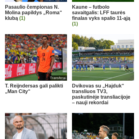
Pasaulio čempionas N.
Kaune – futbolo
Molina papildys „Roma“
savaitgalis: LFF taurės
klubą
(1)
finalas vyks spalio 11-ąją
(1)
Transferai
T. Reijndersas gali palikti
Dvikovas su „Hajduk“
„Man City“
transliuos TV3,
paskutinėje transliacijoje
– nauji rekordai