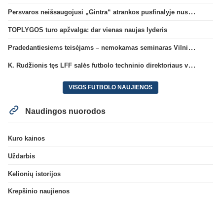
Persvaros neišsaugojusi „Gintra“ atrankos pusfinalyje nusileido Škotijos čempionėms
TOPLYGOS turo apžvalga: dar vienas naujas lyderis
Pradedantiesiems teisėjams – nemokamas seminaras Vilniuje šį penktadienį
K. Rudžionis tęs LFF salės futbolo techninio direktoriaus veiklą
VISOS FUTBOLO NAUJIENOS
Naudingos nuorodos
Kuro kainos
Uždarbis
Kelionių istorijos
Krepšinio naujienos