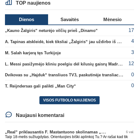
TOP naujienos
Dienos
Savaitės
Mėnesio
17
„Kauno Žalgiris“ neturėjo vilčių prieš „Dinamo“
4
A. Tapinas atskleidė, kiek tiksliai „Žalgiris“ jau uždirbo iš UEFA premijų
3
M. Salah karjerą tęs Turkijoje
12
L. Messi pasižymėjo kliniu poelgiu dėl kilusių gaisrų Madride
0
Dvikovas su „Hajduk“ transliuos TV3, paskutinėje transliacijoje – nauji rekordai
0
T. Reijndersas gali palikti „Man City“
VISOS FUTBOLO NAUJIENOS
Naujausi komentarai
„Real“ priklausantis F. Mastantuono skolinamas „Fiorentina“ ekipai
6 val.
Taip 18-metis sužlugdytas. Orientuojies biški aplinkoj Tu.? Ar rašai kad tik