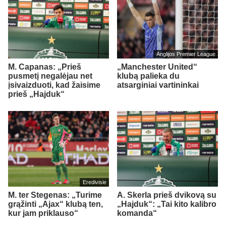
Anglijos Premier League
M. Capanas: „Prieš
„Manchester United“
pusmetį negalėjau net
klubą palieka du
įsivaizduoti, kad žaisime
atsarginiai vartininkai
prieš „Hajduk“
Eredivisie
M. ter Stegenas: „Turime
A. Skerla prieš dvikovą su
grąžinti „Ajax“ klubą ten,
„Hajduk“: „Tai kito kalibro
kur jam priklauso“
komanda“