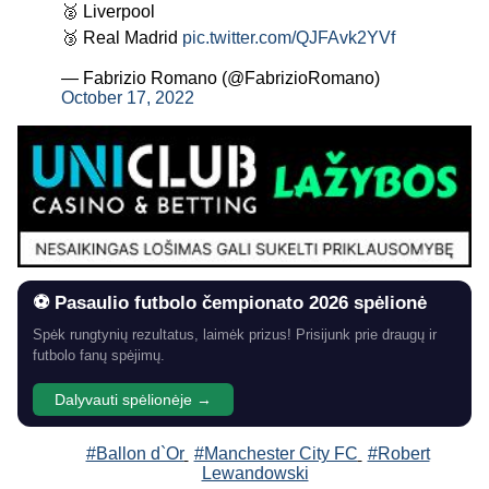
🥈 Liverpool
🥉 Real Madrid
pic.twitter.com/QJFAvk2YVf
— Fabrizio Romano (@FabrizioRomano)
October 17, 2022
⚽ Pasaulio futbolo čempionato 2026 spėlionė
Spėk rungtynių rezultatus, laimėk prizus! Prisijunk prie draugų ir
futbolo fanų spėjimų.
Dalyvauti spėlionėje →
#Ballon d`Or
#Manchester City FC
#Robert
Lewandowski