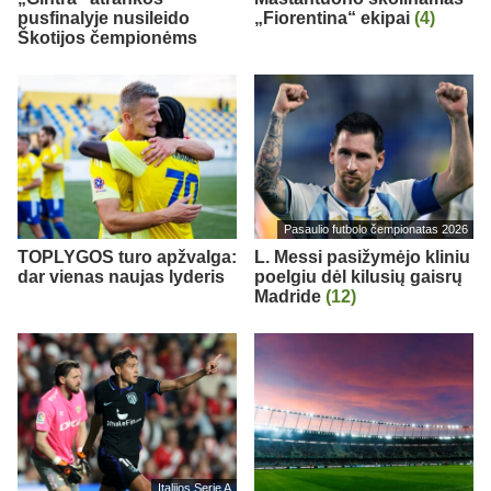
pusfinalyje nusileido
„Fiorentina“ ekipai
(4)
Škotijos čempionėms
Pasaulio futbolo čempionatas 2026
TOPLYGOS turo apžvalga:
L. Messi pasižymėjo kliniu
dar vienas naujas lyderis
poelgiu dėl kilusių gaisrų
Madride
(12)
Italijos Serie A