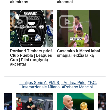
akimirkos
akcentai
Portland Timbers prieš
Casemiro ir Messi labai
Club Puebla | Leagues
smagiai leidžia laiką
Cup | Pilni rungtynių
akcentai
#Italijos Serie A
#MLS
#Andrea Pirlo
#F.C.
Internazionale Milano
#Roberto Mancini