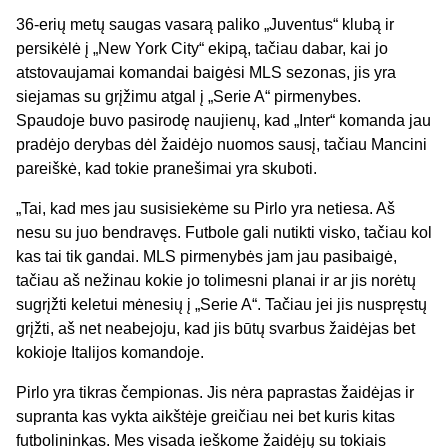
36-erių metų saugas vasarą paliko „Juventus“ klubą ir
persikėlė į „New York City“ ekipą, tačiau dabar, kai jo
atstovaujamai komandai baigėsi MLS sezonas, jis yra
siejamas su grįžimu atgal į „Serie A“ pirmenybes.
Spaudoje buvo pasirodę naujienų, kad „Inter“ komanda jau
pradėjo derybas dėl žaidėjo nuomos sausį, tačiau Mancini
pareiškė, kad tokie pranešimai yra skuboti.
„Tai, kad mes jau susisiekėme su Pirlo yra netiesa. Aš
nesu su juo bendravęs. Futbole gali nutikti visko, tačiau kol
kas tai tik gandai. MLS pirmenybės jam jau pasibaigė,
tačiau aš nežinau kokie jo tolimesni planai ir ar jis norėtų
sugrįžti keletui mėnesių į „Serie A“. Tačiau jei jis nuspręstų
grįžti, aš net neabejoju, kad jis būtų svarbus žaidėjas bet
kokioje Italijos komandoje.
Pirlo yra tikras čempionas. Jis nėra paprastas žaidėjas ir
supranta kas vykta aikštėje greičiau nei bet kuris kitas
futbolininkas. Mes visada ieškome žaidėjų su tokiais