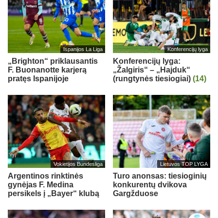
Ispanijos La Liga
Konferencijų lyga
„Brighton“ priklausantis
Konferencijų lyga:
F. Buonanotte karjerą
„Žalgiris“ – „Hajduk“
pratęs Ispanijoje
(rungtynės tiesiogiai)
(14)
Vokietijos Bundesliga
Lietuvos TOP LYGA
Argentinos rinktinės
Turo anonsas: tiesioginių
gynėjas F. Medina
konkurentų dvikova
persikels į „Bayer“ klubą
Gargžduose