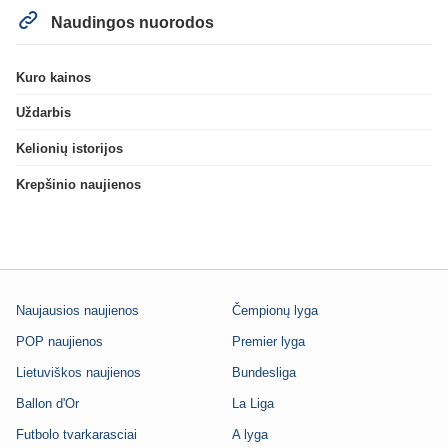
Naudingos nuorodos
Kuro kainos
Uždarbis
Kelionių istorijos
Krepšinio naujienos
Naujausios naujienos
Čempionų lyga
POP naujienos
Premier lyga
Lietuviškos naujienos
Bundesliga
Ballon d'Or
La Liga
Futbolo tvarkarasciai
A lyga