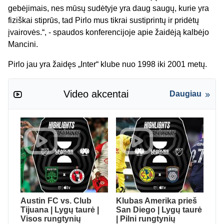
gebėjimais, nes mūsų sudėtyje yra daug saugų, kurie yra
fiziškai stiprūs, tad Pirlo mus tikrai sustiprintų ir pridėtų
įvairovės.“, - spaudos konferencijoje apie žaidėją kalbėjo
Mancini.
Pirlo jau yra žaidęs „Inter“ klube nuo 1998 iki 2001 metų.
Video akcentai
Daugiau
Austin FC vs. Club
Klubas Amerika prieš
Tijuana | Lygų taurė |
San Diego | Lygų taurė
Visos rungtynių
| Pilni rungtynių