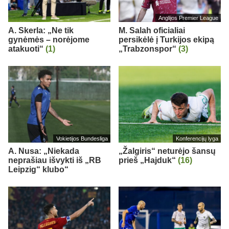
Anglijos Premier League
A. Skerla: „Ne tik
M. Salah oficialiai
gynėmės – norėjome
persikėlė į Turkijos ekipą
atakuoti“
(1)
„Trabzonspor“
(3)
Vokietijos Bundesliga
Konferencijų lyga
A. Nusa: „Niekada
„Žalgiris“ neturėjo šansų
neprašiau išvykti iš „RB
prieš „Hajduk“
(16)
Leipzig“ klubo“