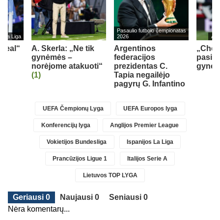
Pasaulio futbolo čempionatas
s La Liga
2026
Ang
„Real“
A. Skerla: „Ne tik
Argentinos
„Chel
gynėmės –
federacijos
pasipi
norėjome atakuoti“
prezidentas C.
gynėju
(1)
Tapia negailėjo
pagyrų G. Infantino
UEFA Čempionų Lyga
UEFA Europos lyga
Konferencijų lyga
Anglijos Premier League
Vokietijos Bundesliga
Ispanijos La Liga
Prancūzijos Ligue 1
Italijos Serie A
Lietuvos TOP LYGA
Geriausi 0
Naujausi 0
Seniausi 0
Nėra komentarų...