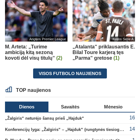
Anglijos Premier League
Italijos Serie A
M. Arteta: „Turime
„Atalanta“ priklausantis E.
ambiciją kitą sezoną
Bilal Toure karjerą tęs
kovoti dėl visų titulų“
(2)
„Parma“ gretose
(1)
VISOS FUTBOLO NAUJIENOS
TOP naujienos
Dienos
Savaitės
Mėnesio
16
„Žalgiris“ neturėjo šansų prieš „Hajduk“
14
Konferencijų lyga: „Žalgiris“ – „Hajduk“ (rungtynės tiesiogiai)