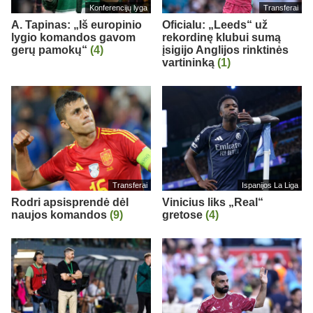
Konferencijų lyga
Transferai
A. Tapinas: „Iš europinio
Oficialu: „Leeds“ už
lygio komandos gavom
rekordinę klubui sumą
gerų pamokų“
(4)
įsigijo Anglijos rinktinės
vartininką
(1)
Transferai
Ispanijos La Liga
Rodri apsisprendė dėl
Vinicius liks „Real“
naujos komandos
(9)
gretose
(4)