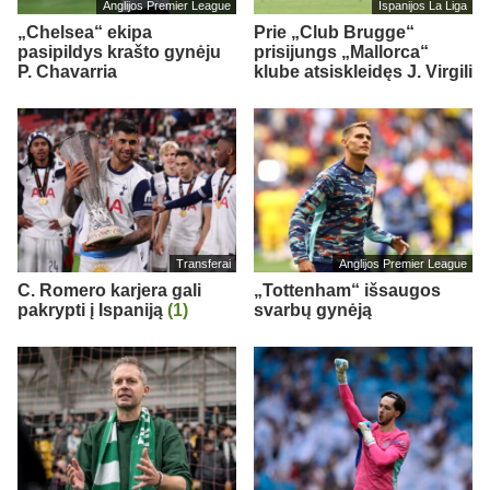
Anglijos Premier League
Ispanijos La Liga
„Chelsea“ ekipa
Prie „Club Brugge“
pasipildys krašto gynėju
prisijungs „Mallorca“
P. Chavarria
klube atsiskleidęs J. Virgili
Transferai
Anglijos Premier League
C. Romero karjera gali
„Tottenham“ išsaugos
pakrypti į Ispaniją
(1)
svarbų gynėją