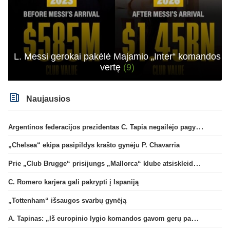
L. Messi gerokai pakėlė Majamio „Inter“ komandos
vertę
(9)
Naujausios
Argentinos federacijos prezidentas C. Tapia negailėjo pagyrų G. Infantino
„Chelsea“ ekipa pasipildys krašto gynėju P. Chavarria
Prie „Club Brugge“ prisijungs „Mallorca“ klube atsiskleidęs J. Virgili
C. Romero karjera gali pakrypti į Ispaniją
„Tottenham“ išsaugos svarbų gynėją
A. Tapinas: „Iš europinio lygio komandos gavom gerų pamokų“