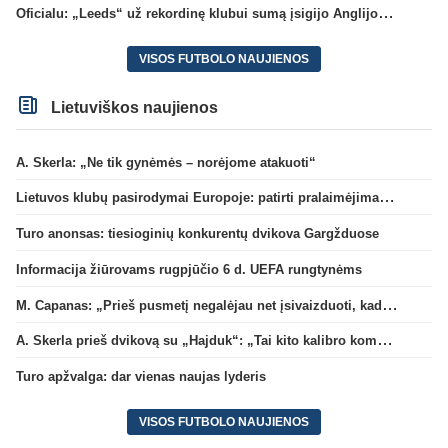
Oficialu: „Leeds“ už rekordinę klubui sumą įsigijo Anglijos rinktinės vartininką
VISOS FUTBOLO NAUJIENOS
Lietuviškos naujienos
A. Skerla: „Ne tik gynėmės – norėjome atakuoti“
Lietuvos klubų pasirodymai Europoje: patirti pralaimėjimai Kroatijos atstovams
Turo anonsas: tiesioginių konkurentų dvikova Gargžduose
Informacija žiūrovams rugpjūčio 6 d. UEFA rungtynėms
M. Capanas: „Prieš pusmetį negalėjau net įsivaizduoti, kad žaisime prieš „Hajduk“
A. Skerla prieš dvikovą su „Hajduk“: „Tai kito kalibro komanda“
Turo apžvalga: dar vienas naujas lyderis
VISOS FUTBOLO NAUJIENOS