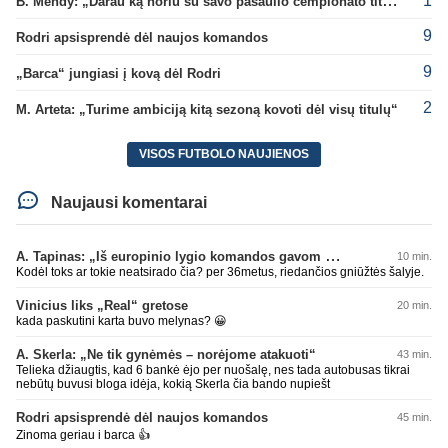
1
B. Mendy: „Darau ką noriu su savo pasaulio čempionato titulu“
9
Rodri apsisprendė dėl naujos komandos
9
„Barca“ jungiasi į kovą dėl Rodri
2
M. Arteta: „Turime ambiciją kitą sezoną kovoti dėl visų titulų“
VISOS FUTBOLO NAUJIENOS
Naujausi komentarai
A. Tapinas: „Iš europinio lygio komandos gavom gerų pamokų“
10 min.
Kodėl toks ar tokie neatsirado čia? per 36metus, riedančios gniūžtės šalyje.
Vinicius liks „Real“ gretose
20 min.
kada paskutini karta buvo melynas? 😀
A. Skerla: „Ne tik gynėmės – norėjome atakuoti“
43 min.
Telieka džiaugtis, kad 6 bankė ėjo per nuošalę, nes tada autobusas tikrai
nebūtų buvusi bloga idėja, kokią Skerla čia bando nupiešt
Rodri apsisprendė dėl naujos komandos
45 min.
Zinoma geriau i barca 👍