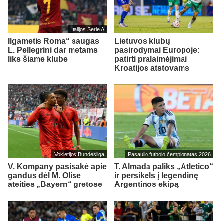
Italijos Serie A
Ilgametis Roma“ saugas
Lietuvos klubų
L. Pellegrini dar metams
pasirodymai Europoje:
liks šiame klube
patirti pralaimėjimai
Kroatijos atstovams
Vokietijos Bundesliga
Pasaulio futbolo čempionatas 2026
V. Kompany pasisakė apie
T. Almada paliks „Atletico“
gandus dėl M. Olise
ir persikels į legendinę
ateities „Bayern“ gretose
Argentinos ekipą