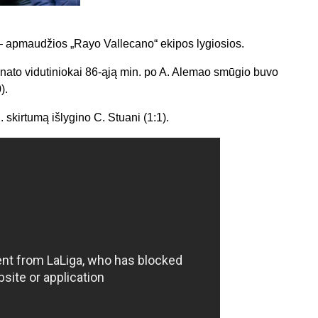
– apmaudžios „Rayo Vallecano“ ekipos lygiosios.
to vidutiniokai 86-ąją min. po A. Alemao smūgio buvo
).
. skirtumą išlygino C. Stuani (1:1).