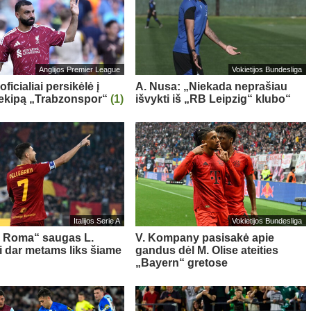
Anglijos Premier League
Vokietijos Bundesliga
oficialiai persikėlė į
A. Nusa: „Niekada neprašiau
 ekipą „Trabzonspor“
(1)
išvykti iš „RB Leipzig“ klubo“
Italijos Serie A
Vokietijos Bundesliga
s Roma“ saugas L.
V. Kompany pasisakė apie
ni dar metams liks šiame
gandus dėl M. Olise ateities
„Bayern“ gretose