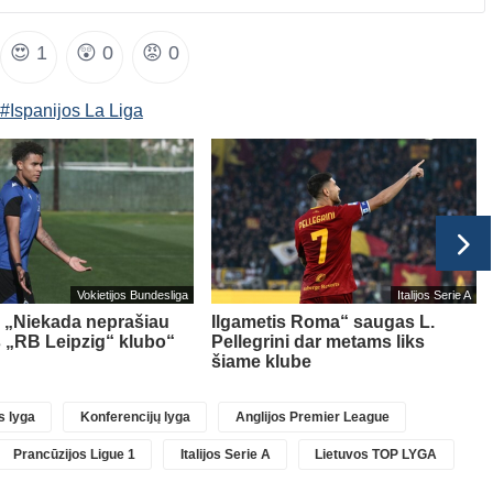
😍
1
😲
0
😡
0
#Ispanijos La Liga
Vokietijos Bundesliga
Italijos Serie A
 „Niekada neprašiau
Ilgametis Roma“ saugas L.
iš „RB Leipzig“ klubo“
Pellegrini dar metams liks
šiame klube
 lyga
Konferencijų lyga
Anglijos Premier League
Prancūzijos Ligue 1
Italijos Serie A
Lietuvos TOP LYGA