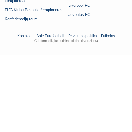
čempionatas
Liverpool FC
FIFA Klubų Pasaulio čempionatas
Juventus FC
Konfederacijų taurė
Kontaktai
Apie Eurofootball
Privatumo politika
Futbolas
© Informaciją be sutikimo platinti draudžiama