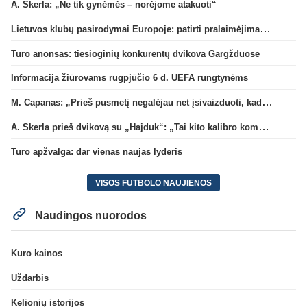
A. Skerla: „Ne tik gynėmės – norėjome atakuoti“
Lietuvos klubų pasirodymai Europoje: patirti pralaimėjimai Kroatijos atstovams
Turo anonsas: tiesioginių konkurentų dvikova Gargžduose
Informacija žiūrovams rugpjūčio 6 d. UEFA rungtynėms
M. Capanas: „Prieš pusmetį negalėjau net įsivaizduoti, kad žaisime prieš „Hajduk“
A. Skerla prieš dvikovą su „Hajduk“: „Tai kito kalibro komanda“
Turo apžvalga: dar vienas naujas lyderis
VISOS FUTBOLO NAUJIENOS
Naudingos nuorodos
Kuro kainos
Uždarbis
Kelionių istorijos