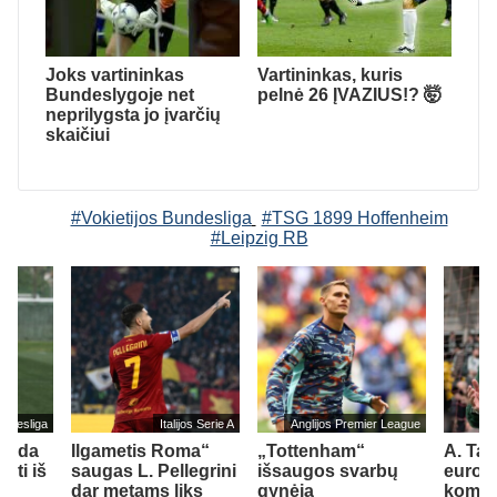
Joks vartininkas
Vartininkas, kuris
Bundeslygoje net
pelnė 26 ĮVAZIUS!? 🤯
neprilygsta jo įvarčių
skaičiui
#Vokietijos Bundesliga
#TSG 1899 Hoffenheim
#Leipzig RB
undesliga
Italijos Serie A
Anglijos Premier League
ekada
Ilgametis Roma“
„Tottenham“
A. Tap
kti iš
saugas L. Pellegrini
išsaugos svarbų
europi
dar metams liks
gynėją
koma