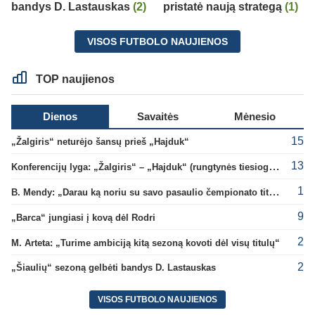
bandys D. Lastauskas
(2)
pristatė naują strategą
(1)
VISOS FUTBOLO NAUJIENOS
TOP naujienos
Dienos
Savaitės
Mėnesio
15
„Žalgiris“ neturėjo šansų prieš „Hajduk“
13
Konferencijų lyga: „Žalgiris“ – „Hajduk“ (rungtynės tiesiogiai)
1
B. Mendy: „Darau ką noriu su savo pasaulio čempionato titulu“
9
„Barca“ jungiasi į kovą dėl Rodri
2
M. Arteta: „Turime ambiciją kitą sezoną kovoti dėl visų titulų“
2
„Šiaulių“ sezoną gelbėti bandys D. Lastauskas
VISOS FUTBOLO NAUJIENOS