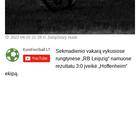
2022-04-10 22:28
© JumpStory nuotr.
Sekmadienio vakarą vykusiose
rungtynėse „RB Leipzig“ namuose
rezultatu 3:0 įveikė „Hoffenheim“
ekipą.