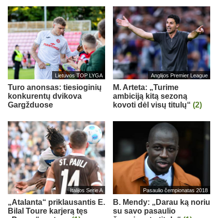
Lietuvos TOP LYGA
Anglijos Premier League
Turo anonsas: tiesioginių
M. Arteta: „Turime
konkurentų dvikova
ambiciją kitą sezoną
Gargžduose
kovoti dėl visų titulų“
(2)
Italijos Serie A
Pasaulio čempionatas 2018
„Atalanta“ priklausantis E.
B. Mendy: „Darau ką noriu
Bilal Toure karjerą tęs
su savo pasaulio