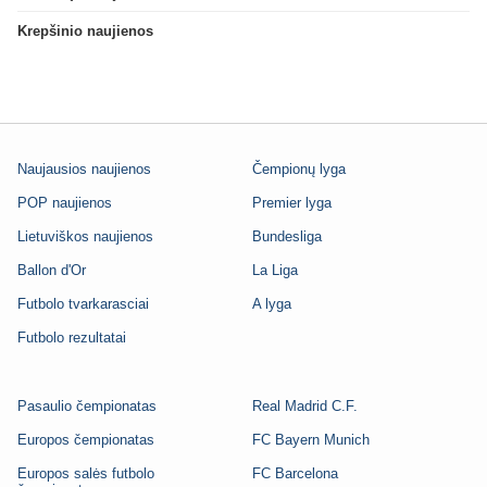
Krepšinio naujienos
Naujausios naujienos
Čempionų lyga
POP naujienos
Premier lyga
Lietuviškos naujienos
Bundesliga
Ballon d'Or
La Liga
Futbolo tvarkarasciai
A lyga
Futbolo rezultatai
Pasaulio čempionatas
Real Madrid C.F.
Europos čempionatas
FC Bayern Munich
Europos salės futbolo
FC Barcelona