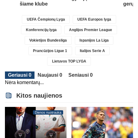
šiame klube
gerų 
UEFA Čempionų Lyga
UEFA Europos lyga
Konferencijų lyga
Anglijos Premier League
Vokietijos Bundesliga
Ispanijos La Liga
Prancūzijos Ligue 1
Italijos Serie A
Lietuvos TOP LYGA
Geriausi 0
Naujausi 0
Seniausi 0
Nėra komentarų...
Kitos naujienos
Dienos nuotrauka