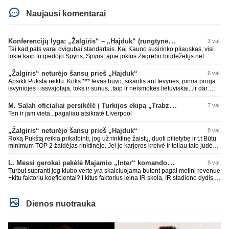
Naujausi komentarai
Konferencijų lyga: „Žalgiris“ – „Hajduk“ (rungtynės tiesiogiai)
3 val.
Tai kad pats varai dvigubai standartais. Kai Kauno susirinko pliauskas, visi
tokie kaip tu giedojo Spyris, Spyris, apie jokius Zagrebo biudežetus net
nekalbėjot. Dabar kai Spartakas gavo per rudają, tai jau pz BIUDŽETAS
daug didesnis. Tfu ant tokių.
„Žalgiris“ neturėjo šansų prieš „Hajduk“
6 val.
Apsikti Puksta reiktu. Koks *** tevas buvo, sikantis ant tevynes, pirma proga
isvyniojes i issvajotaja, toks ir sunus. .taip ir neismokes lietuviskai...ir dar
pasimaives pries ziurovus po golo...aciu, ne...nebent vertybiu neturintis
laurynas ikalbins
M. Salah oficialiai persikėlė į Turkijos ekipą „Trabzonspor“
7 val.
Ten ir jam vieta...pagaliau atsikratė Liverpool
„Žalgiris“ neturėjo šansų prieš „Hajduk“
8 val.
Roką Pukštą reikia prikalbinti, jog už rinktinę žaistų, duoti pilietybę ir t.t Būtų
minimum TOP 2 žaidėjas rinktinėje. Jei jo karjeros kreivė ir toliau taio judės,
bus per vėlu po to, nes JAV ji pasikvies žaisti.
L. Messi gerokai pakėlė Majamio „Inter“ komandos vertę
8 val.
Turbut supranti jog klubo verte yra skaiciuojama butent pagal metini revenue
+kitu faktoriu koeficientai? I kitus faktorius ieina IR skola, IR stadiono dydis,
IR lygos populiarumas, IR dar eile kitu dalyku. O tavo pamineta Barca kuo
puikiausiai sugeneravo rekordini 1.1B revenue, kas stipriai prisidejo prie
milzinisko klubo vertes suoli siemet. Be to, tie 200 pamineti cia yra visiskai
Dienos nuotrauka
on-point, jeigu jau musu mylimas D. prasneko apie klubo vertes kelima, arba
CR atveju - numusima.