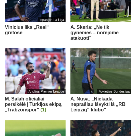
Ispanijos La Liga
Vinicius liks „Real“
A. Skerla: „Ne tik
gretose
gynėmės – norėjome
atakuoti“
Anglijos Premier League
Vokietijos Bundesliga
M. Salah oficialiai
A. Nusa: „Niekada
persikėlė į Turkijos ekipą
neprašiau išvykti iš „RB
„Trabzonspor“
(1)
Leipzig“ klubo“