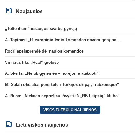
Naujausios
„Tottenham“ išsaugos svarbų gynėją
A. Tapinas: „Iš europinio lygio komandos gavom gerų pamokų“
Rodri apsisprendė dėl naujos komandos
Vinicius liks „Real“ gretose
A. Skerla: „Ne tik gynėmės – norėjome atakuoti“
M. Salah oficialiai persikėlė į Turkijos ekipą „Trabzonspor“
A. Nusa: „Niekada neprašiau išvykti iš „RB Leipzig“ klubo“
VISOS FUTBOLO NAUJIENOS
Lietuviškos naujienos