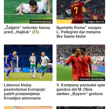
Konferencijų lyga
Italijos Serie A
„Žalgiris“ neturėjo šansų
Ilgametis Roma“ saugas
prieš „Hajduk“
(15)
L. Pellegrini dar metams
liks šiame klube
Vokietijos Bundesliga
Lietuvos klubų
V. Kompany pasisakė apie
pasirodymai Europoje:
gandus dėl M. Olise
patirti pralaimėjimai
ateities „Bayern“ gretose
Kroatijos atstovams