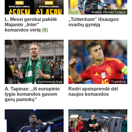
Anglijos Premier League
L. Messi gerokai pakėlė
„Tottenham“ išsaugos
Majamio „Inter“
svarbų gynėją
komandos vertę
(8)
Konferencijų lyga
Transferai
A. Tapinas: „Iš europinio
Rodri apsisprendė dėl
lygio komandos gavom
naujos komandos
gerų pamokų“