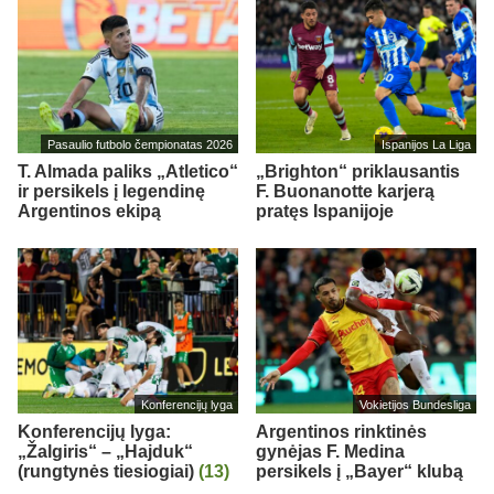
Pasaulio futbolo čempionatas 2026
Ispanijos La Liga
T. Almada paliks „Atletico“
„Brighton“ priklausantis
ir persikels į legendinę
F. Buonanotte karjerą
Argentinos ekipą
pratęs Ispanijoje
Konferencijų lyga
Vokietijos Bundesliga
Konferencijų lyga:
Argentinos rinktinės
„Žalgiris“ – „Hajduk“
gynėjas F. Medina
(rungtynės tiesiogiai)
(13)
persikels į „Bayer“ klubą