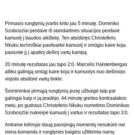
Pirmasis rungtynių įvartis krito jau 5 minutę. Dominiko
Szoboszlai perdavė iš standartinės situacijos perdavė
kamuolį į baudos aikštelę. Ten atsidūręs Christoferis
Nkuku techniškai pasitvarkė kamuolį ir smūgiu kaire koja
pasiuntė jį į apatinį dešinį vartų kampą.
20 minutę rezultatas jau tapo 2:0. Marcelis Halstenbergas
atliko galingą smūgį kaire koja ir kamuolys nuo dešiniojo
virpsto atsidūrė vartų tinkle.
Šeimininkai pirmąją rungtynių pusę užbaigė taip pat
galingai kaip ir ją pradėjo. 44 minutę greitos kontraatakos
metu, po gudraus Christoferio Nkuku numetimo Dominikas
Szoboszlai nukreipė kamuolį į vartus ir rezultatas tapo 3:0.
Antrame kėlinyje daug pavojingų momentų nesukūrė nei
viena komanda ir rungtynės baigėsi užtikrinta namų