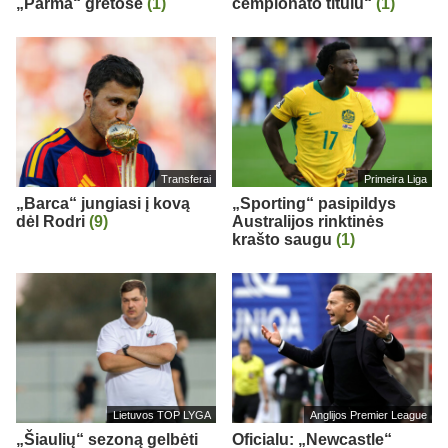
„Parma“ gretose
(1)
čempionato titulu“
(1)
Transferai
Primeira Liga
„Barca“ jungiasi į kovą
„Sporting“ pasipildys
dėl Rodri
(9)
Australijos rinktinės
krašto saugu
(1)
Lietuvos TOP LYGA
Anglijos Premier League
„Šiaulių“ sezoną gelbėti
Oficialu: „Newcastle“