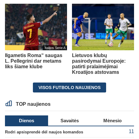
Italijos Serie A
Ilgametis Roma“ saugas
Lietuvos klubų
L. Pellegrini dar metams
pasirodymai Europoje:
liks šiame klube
patirti pralaimėjimai
Kroatijos atstovams
VISOS FUTBOLO NAUJIENOS
TOP naujienos
Dienos
Savaitės
Mėnesio
11
Rodri apsisprendė dėl naujos komandos