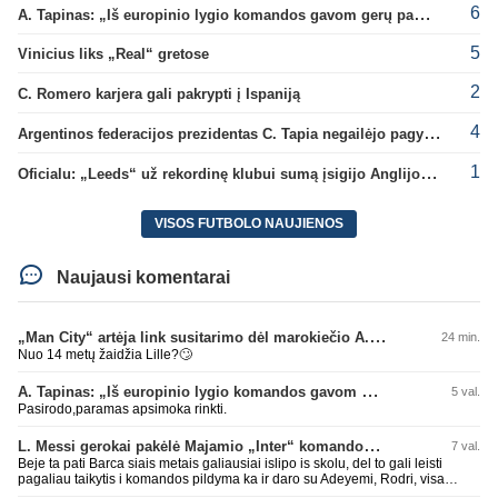
6
A. Tapinas: „Iš europinio lygio komandos gavom gerų pamokų“
5
Vinicius liks „Real“ gretose
2
C. Romero karjera gali pakrypti į Ispaniją
4
Argentinos federacijos prezidentas C. Tapia negailėjo pagyrų G. Infantino
1
Oficialu: „Leeds“ už rekordinę klubui sumą įsigijo Anglijos rinktinės vartininką
VISOS FUTBOLO NAUJIENOS
Naujausi komentarai
„Man City“ artėja link susitarimo dėl marokiečio A. Bouaddi persikėlimo
24 min.
Nuo 14 metų žaidžia Lille?🙄
A. Tapinas: „Iš europinio lygio komandos gavom gerų pamokų“
5 val.
Pasirodo,paramas apsimoka rinkti.
L. Messi gerokai pakėlė Majamio „Inter“ komandos vertę
7 val.
Beje ta pati Barca siais metais galiausiai islipo is skolu, del to gali leisti
pagaliau taikytis i komandos pildyma ka ir daro su Adeyemi, Rodri, visa
Julian Alvarez saga.