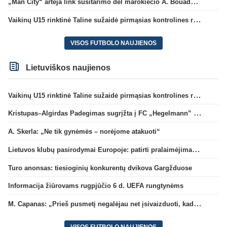
„Man City“ artėja link susitarimo dėl marokiečio A. Bouaddi persikėlimo
Vaikinų U15 rinktinė Taline sužaidė pirmąsias kontrolines rungtynes
VISOS FUTBOLO NAUJIENOS
Lietuviškos naujienos
Vaikinų U15 rinktinė Taline sužaidė pirmąsias kontrolines rungtynes
Kristupas–Algirdas Padegimas sugrįžta į FC „Hegelmann” B sudėtį
A. Skerla: „Ne tik gynėmės – norėjome atakuoti“
Lietuvos klubų pasirodymai Europoje: patirti pralaimėjimai Kroatijos atstovams
Turo anonsas: tiesioginių konkurentų dvikova Gargžduose
Informacija žiūrovams rugpjūčio 6 d. UEFA rungtynėms
M. Capanas: „Prieš pusmetį negalėjau net įsivaizduoti, kad žaisime prieš „Hajduk“
VISOS FUTBOLO NAUJIENOS