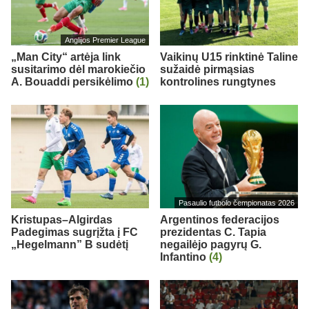
Anglijos Premier League
„Man City“ artėja link
Vaikinų U15 rinktinė Taline
susitarimo dėl marokiečio
sužaidė pirmąsias
A. Bouaddi persikėlimo
(1)
kontrolines rungtynes
Pasaulio futbolo čempionatas 2026
Kristupas–Algirdas
Argentinos federacijos
Padegimas sugrįžta į FC
prezidentas C. Tapia
„Hegelmann” B sudėtį
negailėjo pagyrų G.
Infantino
(4)