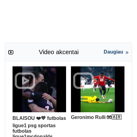
Video akcentai
Daugiau
Geronimo Rulli 🧤🇦🇷
BLAISOU ❤️💙 futbolas
ligue1 psg sportas
futbolas
ligue1mcdonalds