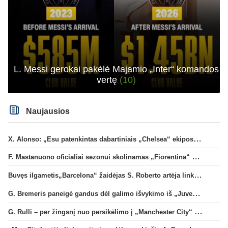
L. Messi gerokai pakėlė Majamio „Inter“ komandos
vertę
(10)
Naujausios
X. Alonso: „Esu patenkintas dabartiniais „Chelsea“ ekipos vartininkais“
F. Mastanuono oficialiai sezonui skolinamas „Fiorentina“ ekipai
Buvęs ilgametis„Barcelona“ žaidėjas S. Roberto artėja link persikėlimo į MLS
G. Bremeris paneigė gandus dėl galimo išvykimo iš „Juventus“ klubo
G. Rulli – per žingsnį nuo persikėlimo į „Manchester City“ klubą