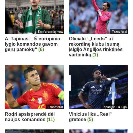
Konferencijų lyga
Transferai
A. Tapinas: „Iš europinio
Oficialu: „Leeds“ už
lygio komandos gavom
rekordinę klubui sumą
gerų pamokų“
(6)
įsigijo Anglijos rinktinės
vartininką
(1)
Transferai
Ispanijos La Liga
Rodri apsisprendė dėl
Vinicius liks „Real“
naujos komandos
(11)
gretose
(5)