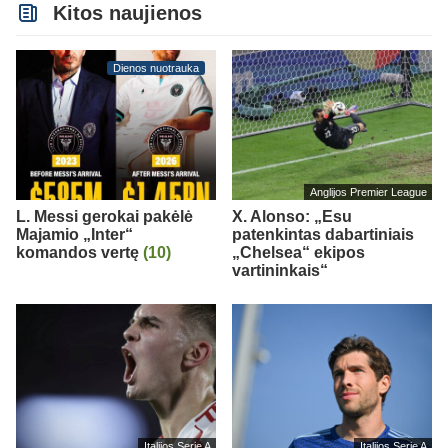
Kitos naujienos
Dienos nuotrauka
Anglijos Premier League
L. Messi gerokai pakėlė
X. Alonso: „Esu
Majamio „Inter“
patenkintas dabartiniais
komandos vertę
(10)
„Chelsea“ ekipos
vartininkais“
Italijos Serie A
Italijos Serie A