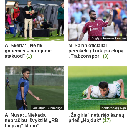
Anglijos Premier League
A. Skerla: „Ne tik
M. Salah oficialiai
gynėmės – norėjome
persikėlė į Turkijos ekipą
atakuoti“
(1)
„Trabzonspor“
(3)
Vokietijos Bundesliga
Konferencijų lyga
A. Nusa: „Niekada
„Žalgiris“ neturėjo šansų
neprašiau išvykti iš „RB
prieš „Hajduk“
(17)
Leipzig“ klubo“