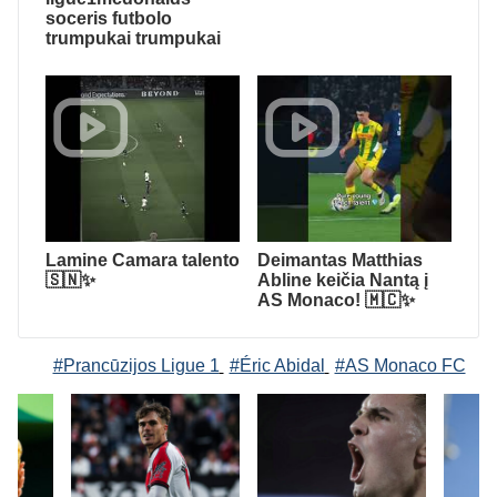
soceris futbolo
trumpukai trumpukai
Lamine Camara talento
Deimantas Matthias
🇸🇳✨
Abline keičia Nantą į
AS Monaco! 🇲🇨✨
#Prancūzijos Ligue 1
#Éric Abidal
#AS Monaco FC