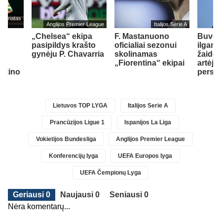
mpionatas
Anglijos Premier League
Italijos Serie A
„Chelsea“ ekipa
F. Mastanuono
Buvę
pasipildys krašto
oficialiai sezonui
ilgam
.
gynėju P. Chavarria
skolinamas
žaidėj
jo
„Fiorentina“ ekipai
artėja 
antino
persik
Lietuvos TOP LYGA
Italijos Serie A
Prancūzijos Ligue 1
Ispanijos La Liga
Vokietijos Bundesliga
Anglijos Premier League
Konferencijų lyga
UEFA Europos lyga
UEFA Čempionų Lyga
Geriausi 0
Naujausi 0
Seniausi 0
Nėra komentarų...