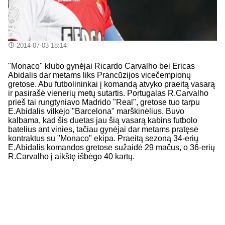
2014-07-03 18:14
"Monaco" klubo gynėjai Ricardo Carvalho bei Ericas
Abidalis dar metams liks Prancūzijos vicečempionų
gretose. Abu futbolininkai į komandą atvyko praeitą vasarą
ir pasirašė vienerių metų sutartis. Portugalas R.Carvalho
prieš tai rungtyniavo Madrido "Real", gretose tuo tarpu
E.Abidalis vilkėjo "Barcelona" marškinėlius. Buvo
kalbama, kad šis duetas jau šią vasarą kabins futbolo
batelius ant vinies, tačiau gynėjai dar metams pratęsė
kontraktus su "Monaco" ekipa. Praeitą sezoną 34-erių
E.Abidalis komandos gretose sužaidė 29 mačus, o 36-erių
R.Carvalho į aikštę išbėgo 40 kartų.