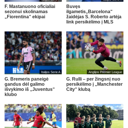
F. Mastanuono oficialiai
Buvęs
sezonui skolinamas
ilgametis„Barcelona“
„Fiorentina“ ekipai
žaidėjas S. Roberto artėja
link persikėlimo į MLS
Italijos Serie A
Anglijos Premier League
G. Bremeris paneigė
G. Rulli – per žingsnį nuo
gandus dėl galimo
persikėlimo į „Manchester
išvykimo iš „Juventus“
City“ klubą
klubo