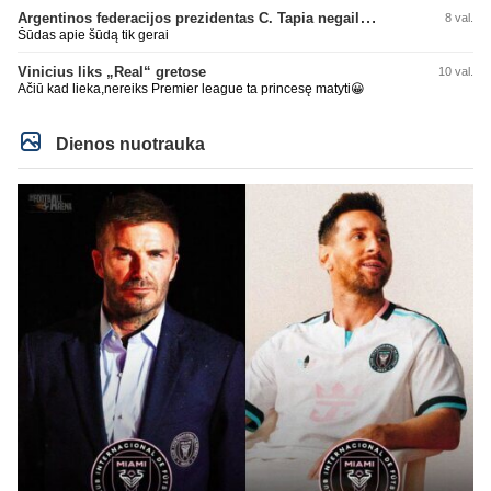
Argentinos federacijos prezidentas C. Tapia negailėjo pagyrų G. Infantino
8 val.
Šūdas apie šūdą tik gerai
Vinicius liks „Real“ gretose
10 val.
Ačiū kad lieka,nereiks Premier league ta princesę matyti😀
Dienos nuotrauka