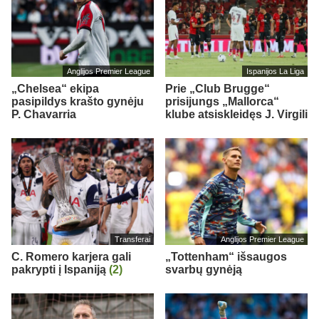
Anglijos Premier League
Ispanijos La Liga
„Chelsea“ ekipa
Prie „Club Brugge“
pasipildys krašto gynėju
prisijungs „Mallorca“
P. Chavarria
klube atsiskleidęs J. Virgili
Transferai
Anglijos Premier League
C. Romero karjera gali
„Tottenham“ išsaugos
pakrypti į Ispaniją
(2)
svarbų gynėją