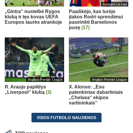
Ispanijos La Liga
„Gintra“ nustelbė Rygos
Paaiškėjo, kas turėjo
klubą ir tęs kovas UEFA
įtakos Rodri sprendimui
Europos taurės atrankoje
pasirinkti Barselonos
pusę
(17)
Anglijos Premier League
Anglijos Premier League
R. Araujo papildys
X. Alonso: „Esu
„Liverpool“ klubą
(3)
patenkintas dabartiniais
„Chelsea“ ekipos
vartininkais“
VISOS FUTBOLO NAUJIENOS