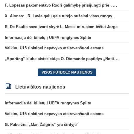
F. Lopezas pakomentavo Rodri galimybę prisijungti prie „Barcelona“ ekipos
X. Alonso: „R. Lavia galų gale turėjo sužaisti visas rungtynes“
R. De Paulis savo įvartį skyrė L. Messi mirusiam tėčiui Jorge
Informacija dėl bilietų į UEFA rungtynes Splite
Vaikinų U15 rinktinei nepavyko atsirevanšuoti estams
„Sporting“ klube atsiskleidęs O. Diomande papildys „Nottingham“ gretas
VISOS FUTBOLO NAUJIENOS
Lietuviškos naujienos
Informacija dėl bilietų į UEFA rungtynes Splite
Vaikinų U15 rinktinei nepavyko atsirevanšuoti estams
G. Paberžis: „Man Žalgiris“ yra širdyje“