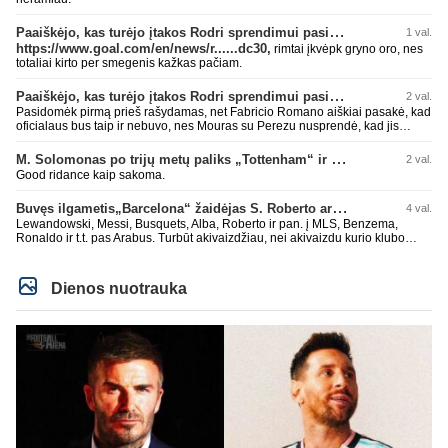
Paaiškėjo, kas turėjo įtakos Rodri sprendimui pasirinkti Barselonos pusę
1 val.
https://www.goal.com/en/news/r......dc30,
rimtai įkvėpk gryno oro, nes
totaliai kirto per smegenis kažkas pačiam.
Paaiškėjo, kas turėjo įtakos Rodri sprendimui pasirinkti Barselonos pusę
2 val.
Pasidomėk pirmą prieš rašydamas, net Fabricio Romano aiškiai pasakė, kad
oficialaus bus taip ir nebuvo, nes Mouras su Perezu nusprendė, kad jis
nereikalingas. Niekur nebuvo skelbta. Dar plius gemini paprašiau, kad
surasti info ar buvo oficialus bid. Atsakymas: Ne, oficialaus raštiško
M. Solomonas po trijų metų paliks „Tottenham“ ir papildys „West Ham“ klubą
2 val.
pasiūlymo (official bid) Madrido „Real“ Mančesterio „City“ klubui už Rodri dar
Good ridance kaip sakoma.
nepateikė. ​Nors žiniasklaidoje (pvz., The Athletic, Diario AS) garsiai kalbama
apie „Real“ susidomėjimą ir pradėtus pradinius veiksmus bei derybinius
Buvęs ilgametis„Barcelona“ žaidėjas S. Roberto artėja link persikėlimo į MLS
4 val.
kontaktus su žaidėjo stovykla ar „City“ vadovais, oficialus formalus
pasiūlymas iki šiol nėra registruotas. ​Ispanijos gigantai tikrina situaciją ir
Lewandowski, Messi, Busquets, Alba, Roberto ir pan. į MLS, Benzema,
vertina galimybes, tačiau kol kas viskas vyksta tik žvalgybos ir neoficialių
Ronaldo ir t.t. pas Arabus. Turbūt akivaizdžiau, nei akivaizdu kurio klubo
derybų lygmenyje. Tai gal nebesidaryk sau gėdos ir kaip sakei "vyriškai
žaidėjų labiai myli pinigėlius, o ne žaidimą. Gal todėl ir tų laimėjimų
nuryk tiesą" ir patylėk, nes esi neteisus. Čiao!
paskutiniu me tu ne tiek daug.
Dienos nuotrauka