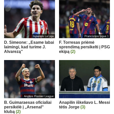
Ispanijos La Liga
Prancūzijos Ligue 1
D. Simeone: „Esame labai
F. Torresas priėmė
laimingi, kad turime J.
sprendimą persikelti į PSG
Alvarezą“
ekipą
(2)
Anglijos Premier League
B. Guimaraesas oficialiai
Anapilin iškeliavo L. Messi
persikėlė į „Arsenal“
tėtis Jorge
(3)
klubą
(2)