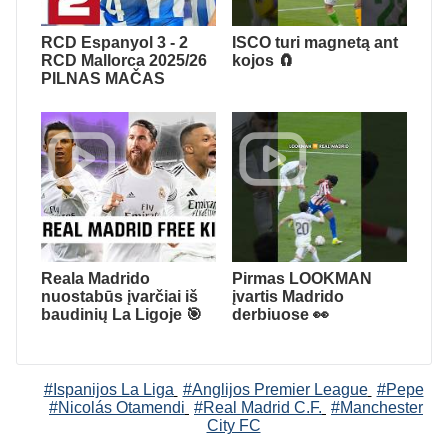
RCD Espanyol 3 - 2
ISCO turi magnetą ant
RCD Mallorca 2025/26
kojos 🧲
PILNAS MAČAS
Reala Madrido
Pirmas LOOKMAN
nuostabūs įvarčiai iš
įvartis Madrido
baudinių La Ligoje 🎯
derbiuose 👀
#Ispanijos La Liga
#Anglijos Premier League
#Pepe
#Nicolás Otamendi
#Real Madrid C.F.
#Manchester
City FC