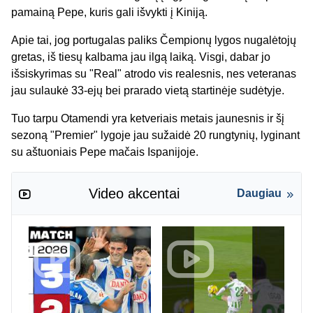
pamainą Pepe, kuris gali išvykti į Kiniją.
Apie tai, jog portugalas paliks Čempionų lygos nugalėtojų
gretas, iš tiesų kalbama jau ilgą laiką. Visgi, dabar jo
išsiskyrimas su "Real" atrodo vis realesnis, nes veteranas
jau sulaukė 33-ejų bei prarado vietą startinėje sudėtyje.
Tuo tarpu Otamendi yra ketveriais metais jaunesnis ir šį
sezoną "Premier" lygoje jau sužaidė 20 rungtynių, lyginant
su aštuoniais Pepe mačais Ispanijoje.
Video akcentai
Daugiau