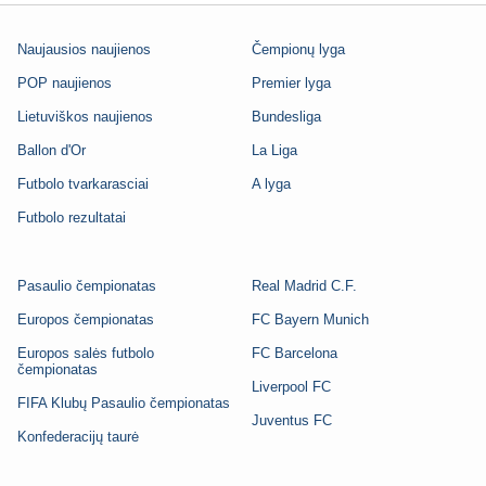
Naujausios naujienos
Čempionų lyga
POP naujienos
Premier lyga
Lietuviškos naujienos
Bundesliga
Ballon d'Or
La Liga
Futbolo tvarkarasciai
A lyga
Futbolo rezultatai
Pasaulio čempionatas
Real Madrid C.F.
Europos čempionatas
FC Bayern Munich
Europos salės futbolo
FC Barcelona
čempionatas
Liverpool FC
FIFA Klubų Pasaulio čempionatas
Juventus FC
Konfederacijų taurė