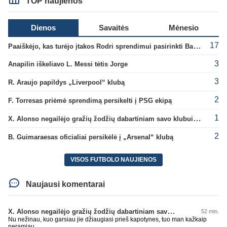
TOP naujienos
Dienos
Savaitės
Mėnesio
17
Paaiškėjo, kas turėjo įtakos Rodri sprendimui pasirinkti Barselonos pusę
3
Anapilin iškeliavo L. Messi tėtis Jorge
3
R. Araujo papildys „Liverpool“ klubą
2
F. Torresas priėmė sprendimą persikelti į PSG ekipą
1
X. Alonso negailėjo gražių žodžių dabartiniam savo klubui „Chelsea“
2
B. Guimaraesas oficialiai persikėlė į „Arsenal“ klubą
VISOS FUTBOLO NAUJIENOS
Naujausi komentarai
X. Alonso negailėjo gražių žodžių dabartiniam savo klubui „Chelsea“
52 min.
Nu nežinau, kuo garsiau jie džiaugiasi prieš kapotynes, tuo man kažkaip
neramiau.