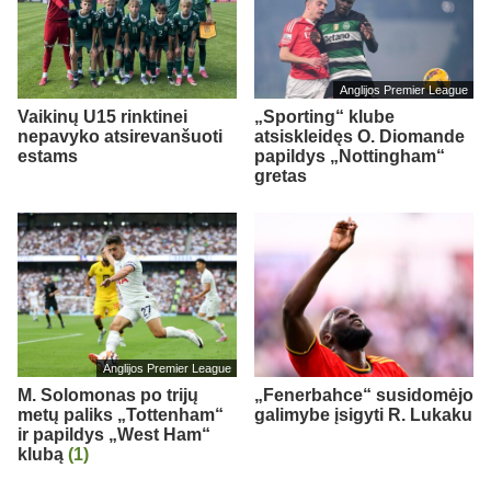
Anglijos Premier League
Vaikinų U15 rinktinei
„Sporting“ klube
nepavyko atsirevanšuoti
atsiskleidęs O. Diomande
estams
papildys „Nottingham“
gretas
Anglijos Premier League
M. Solomonas po trijų
„Fenerbahce“ susidomėjo
metų paliks „Tottenham“
galimybe įsigyti R. Lukaku
ir papildys „West Ham“
klubą
(1)