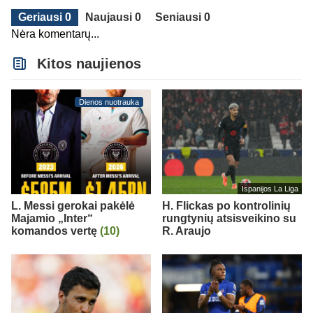
Geriausi 0
Naujausi 0
Seniausi 0
Nėra komentarų...
Kitos naujienos
Dienos nuotrauka
Ispanijos La Liga
L. Messi gerokai pakėlė
H. Flickas po kontrolinių
Majamio „Inter“
rungtynių atsisveikino su
komandos vertę
(10)
R. Araujo