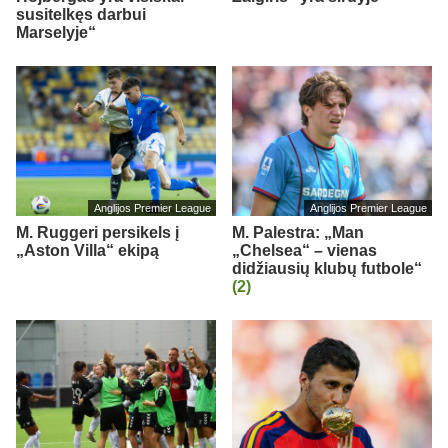
susitelkęs darbui
Marselyje“
Anglijos Premier League
Anglijos Premier League
M. Ruggeri persikels į
M. Palestra: „Man
„Aston Villa“ ekipą
„Chelsea“ – vienas
didžiausių klubų futbole“
(2)