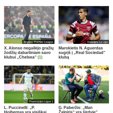
Anglijos Premier League
Ispanijos La Liga
X. Alonso negailėjo gražių
Marokietis N. Aguerdas
žodžių dabartiniam savo
sugrįš į „Real Sociedad“
klubui „Chelsea“
(1)
klubą
Prancūzijos Ligue 1
L. Puccinelli: „P.
G. Paberžis: „Man
Hojbergas yra visiškai
Žalgiris“ yra širdyje“