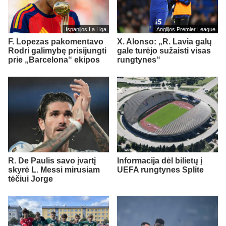
Ispanijos La Liga
Anglijos Premier League
F. Lopezas pakomentavo
X. Alonso: „R. Lavia galų
Rodri galimybę prisijungti
gale turėjo sužaisti visas
prie „Barcelona“ ekipos
rungtynes“
R. De Paulis savo įvartį
Informacija dėl bilietų į
skyrė L. Messi mirusiam
UEFA rungtynes Splite
tėčiui Jorge