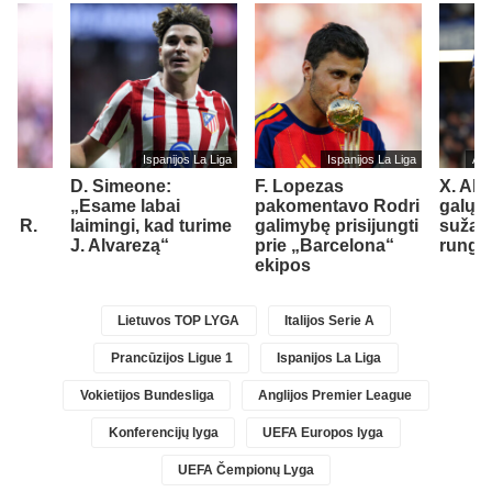
Ispanijos La Liga
Ispanijos La Liga
Ang
“
D. Simeone:
F. Lopezas
X. Alo
„Esame labai
pakomentavo Rodri
galų g
ti R.
laimingi, kad turime
galimybę prisijungti
sužais
J. Alvarezą“
prie „Barcelona“
rungt
ekipos
Lietuvos TOP LYGA
Italijos Serie A
Prancūzijos Ligue 1
Ispanijos La Liga
Vokietijos Bundesliga
Anglijos Premier League
Konferencijų lyga
UEFA Europos lyga
UEFA Čempionų Lyga