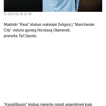
2017-02-16 12:30
Madrido "Real" klubas nukreipė žvilgsnį į "Manchester
City" vidurio gynėją Nicolasą Otamendi,
praneša
TyCSports
.
"Karališkasis" klubas mėgintų įsigyti argentinietį kaip