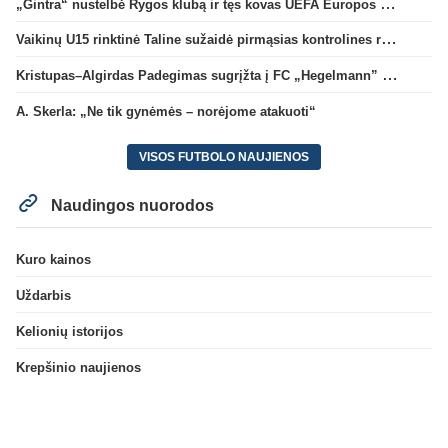
„Gintra“ nustelbė Rygos klubą ir tęs kovas UEFA Europos taurės atrankoje
Vaikinų U15 rinktinė Taline sužaidė pirmąsias kontrolines rungtynes
Kristupas–Algirdas Padegimas sugrįžta į FC „Hegelmann” B sudėtį
A. Skerla: „Ne tik gynėmės – norėjome atakuoti“
VISOS FUTBOLO NAUJIENOS
Naudingos nuorodos
Kuro kainos
Uždarbis
Kelionių istorijos
Krepšinio naujienos