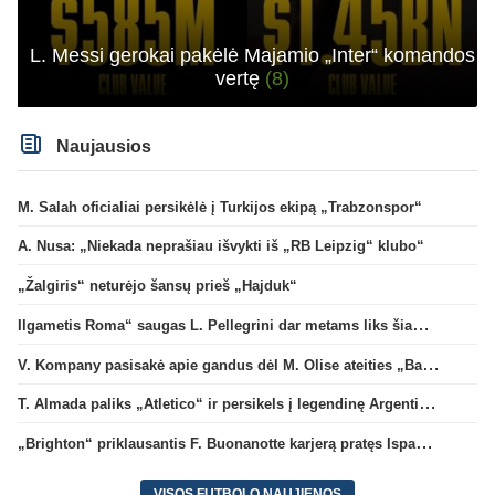
L. Messi gerokai pakėlė Majamio „Inter“ komandos
vertę
(8)
Naujausios
M. Salah oficialiai persikėlė į Turkijos ekipą „Trabzonspor“
A. Nusa: „Niekada neprašiau išvykti iš „RB Leipzig“ klubo“
„Žalgiris“ neturėjo šansų prieš „Hajduk“
Ilgametis Roma“ saugas L. Pellegrini dar metams liks šiame klube
V. Kompany pasisakė apie gandus dėl M. Olise ateities „Bayern“ gretose
T. Almada paliks „Atletico“ ir persikels į legendinę Argentinos ekipą
„Brighton“ priklausantis F. Buonanotte karjerą pratęs Ispanijoje
VISOS FUTBOLO NAUJIENOS