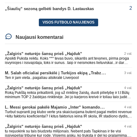
2
„Šiaulių“ sezoną gelbėti bandys D. Lastauskas
VISOS FUTBOLO NAUJIENOS
Naujausi komentarai
„Žalgiris“ neturėjo šansų prieš „Hajduk“
2 val.
Apsikti Puksta reiktu. Koks *** tevas buvo, sikantis ant tevynes, pirma proga
isvyniojes i issvajotaja, toks ir sunus. .taip ir neismokes lietuviskai...ir dar
pasimaives pries ziurovus po golo...aciu, ne...nebent vertybiu neturintis
laurynas ikalbins
M. Salah oficialiai persikėlė į Turkijos ekipą „Trabzonspor“
3 val.
Ten ir jam vieta...pagaliau atsikratė Liverpool
„Žalgiris“ neturėjo šansų prieš „Hajduk“
4 val.
Roką Pukštą reikia prikalbinti, jog už rinktinę žaistų, duoti pilietybę ir t.t Būtų
minimum TOP 2 žaidėjas rinktinėje. Jei jo karjeros kreivė ir toliau taio judės,
bus per vėlu po to, nes JAV ji pasikvies žaisti.
L. Messi gerokai pakėlė Majamio „Inter“ komandos vertę
4 val.
Turbut supranti jog klubo verte yra skaiciuojama butent pagal metini revenue
+kitu faktoriu koeficientai? I kitus faktorius ieina IR skola, IR stadiono dydis,
IR lygos populiarumas, IR dar eile kitu dalyku. O tavo pamineta Barca kuo
puikiausiai sugeneravo rekordini 1.1B revenue, kas stipriai prisidejo prie
„Žalgiris“ neturėjo šansų prieš „Hajduk“
4 val.
milzinisko klubo vertes suoli siemet. Be to, tie 200 pamineti cia yra visiskai
tu nejuokink su tais biudzetu milijonais. Nebent pats Tapkinas ir tie visi
on-point, jeigu jau musu mylimas D. prasneko apie klubo vertes kelima, arba
issivepeliai tribune kur rode. Visiems aisku, ko truksta ir del ko pralaimima.