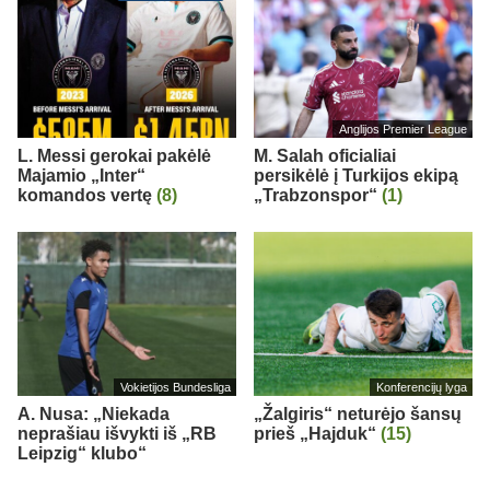
Anglijos Premier League
L. Messi gerokai pakėlė
M. Salah oficialiai
Majamio „Inter“
persikėlė į Turkijos ekipą
komandos vertę
(8)
„Trabzonspor“
(1)
Vokietijos Bundesliga
Konferencijų lyga
A. Nusa: „Niekada
„Žalgiris“ neturėjo šansų
neprašiau išvykti iš „RB
prieš „Hajduk“
(15)
Leipzig“ klubo“