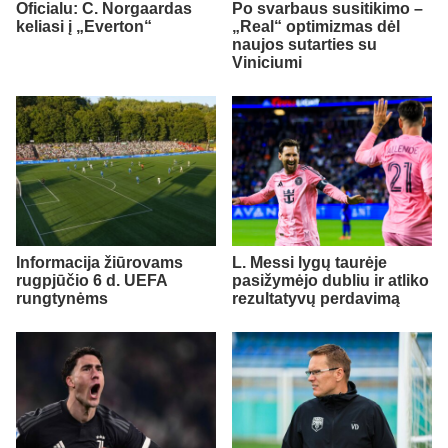
Oficialu: C. Norgaardas
Po svarbaus susitikimo –
keliasi į „Everton“
„Real“ optimizmas dėl
naujos sutarties su
Viniciumi
Informacija žiūrovams
L. Messi lygų taurėje
rugpjūčio 6 d. UEFA
pasižymėjo dubliu ir atliko
rungtynėms
rezultatyvų perdavimą