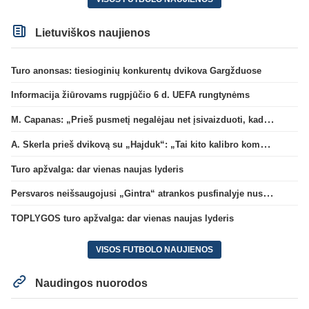
Lietuviškos naujienos
Turo anonsas: tiesioginių konkurentų dvikova Gargžduose
Informacija žiūrovams rugpjūčio 6 d. UEFA rungtynėms
M. Capanas: „Prieš pusmetį negalėjau net įsivaizduoti, kad žaisime prieš „Hajduk“
A. Skerla prieš dvikovą su „Hajduk“: „Tai kito kalibro komanda“
Turo apžvalga: dar vienas naujas lyderis
Persvaros neišsaugojusi „Gintra“ atrankos pusfinalyje nusileido Škotijos čempionėms
TOPLYGOS turo apžvalga: dar vienas naujas lyderis
VISOS FUTBOLO NAUJIENOS
Naudingos nuorodos