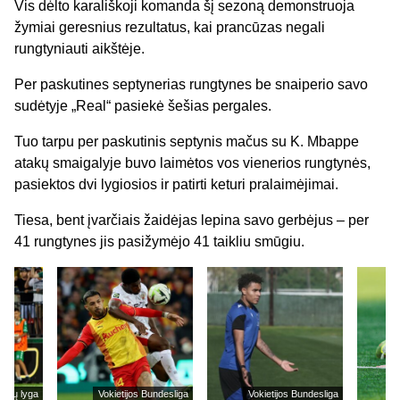
Vis dėlto karališkoji komanda šį sezoną demonstruoja
žymiai geresnius rezultatus, kai prancūzas negali
rungtyniauti aikštėje.
Per paskutines septynerias rungtynes be snaiperio savo
sudėtyje „Real“ pasiekė šešias pergales.
Tuo tarpu per paskutinis septynis mačus su K. Mbappe
atakų smaigalyje buvo laimėtos vos vienerios rungtynės,
pasiektos dvi lygiosios ir patirti keturi pralaimėjimai.
Tiesa, bent įvarčiais žaidėjas lepina savo gerbėjus – per
41 rungtynes jis pasižymėjo 41 taikliu smūgiu.
cijų lyga
Vokietijos Bundesliga
Vokietijos Bundesliga