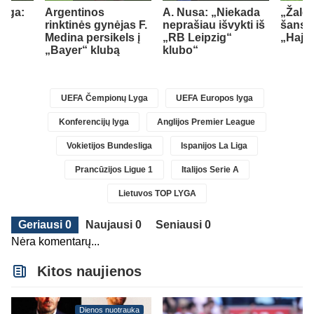
lyga:
Argentinos
A. Nusa: „Niekada
„Žalgi
rinktinės gynėjas F.
neprašiau išvykti iš
šansų
Medina persikels į
„RB Leipzig“
„Hajd
„Bayer“ klubą
klubo“
)
UEFA Čempionų Lyga
UEFA Europos lyga
Konferencijų lyga
Anglijos Premier League
Vokietijos Bundesliga
Ispanijos La Liga
Prancūzijos Ligue 1
Italijos Serie A
Lietuvos TOP LYGA
Geriausi 0
Naujausi 0
Seniausi 0
Nėra komentarų...
Kitos naujienos
Dienos nuotrauka