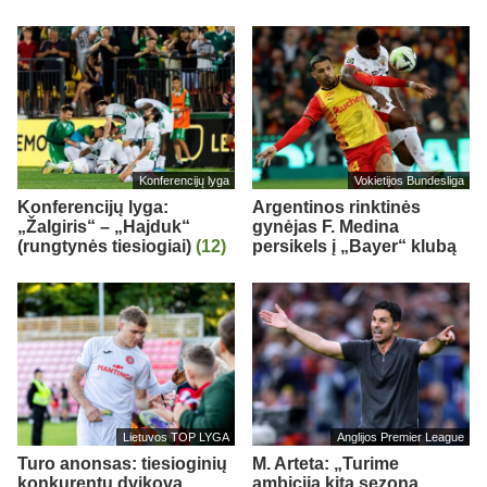
Konferencijų lyga
Vokietijos Bundesliga
Konferencijų lyga:
Argentinos rinktinės
„Žalgiris“ – „Hajduk“
gynėjas F. Medina
(rungtynės tiesiogiai)
(12)
persikels į „Bayer“ klubą
Lietuvos TOP LYGA
Anglijos Premier League
Turo anonsas: tiesioginių
M. Arteta: „Turime
konkurentų dvikova
ambiciją kitą sezoną