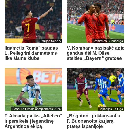
Italijos Serie A
Vokietijos Bundesliga
Ilgametis Roma“ saugas
V. Kompany pasisakė apie
L. Pellegrini dar metams
gandus dėl M. Olise
liks šiame klube
ateities „Bayern“ gretose
Pasaulio futbolo čempionatas 2026
Ispanijos La Liga
T. Almada paliks „Atletico“
„Brighton“ priklausantis
ir persikels į legendinę
F. Buonanotte karjerą
Argentinos ekipą
pratęs Ispanijoje