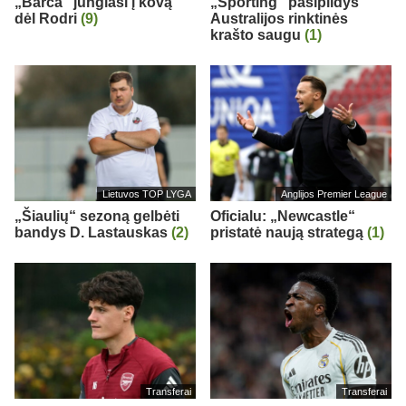
„Barca“ jungiasi į kovą
„Sporting“ pasipildys
dėl Rodri
(9)
Australijos rinktinės
krašto saugu
(1)
Lietuvos TOP LYGA
Anglijos Premier League
„Šiaulių“ sezoną gelbėti
Oficialu: „Newcastle“
bandys D. Lastauskas
(2)
pristatė naują strategą
(1)
Transferai
Transferai