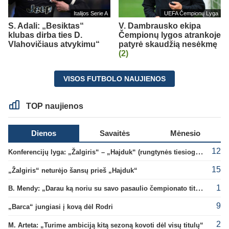
Italijos Serie A
UEFA Čempionų Lyga
S. Adali: „Besiktas“
V. Dambrausko ekipa
klubas dirba ties D.
Čempionų lygos atrankoje
Vlahovičiaus atvykimu“
patyrė skaudžią nesėkmę
(2)
VISOS FUTBOLO NAUJIENOS
TOP naujienos
Dienos
Savaitės
Mėnesio
12
Konferencijų lyga: „Žalgiris“ – „Hajduk“ (rungtynės tiesiogiai)
15
„Žalgiris“ neturėjo šansų prieš „Hajduk“
1
B. Mendy: „Darau ką noriu su savo pasaulio čempionato titulu“
9
„Barca“ jungiasi į kovą dėl Rodri
2
M. Arteta: „Turime ambiciją kitą sezoną kovoti dėl visų titulų“