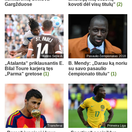
Gargžduose
kovoti dėl visų titulų“
(2)
Italijos Serie A
Pasaulio čempionatas 2018
„Atalanta“ priklausantis E.
B. Mendy: „Darau ką noriu
Bilal Toure karjerą tęs
su savo pasaulio
„Parma“ gretose
(1)
čempionato titulu“
(1)
Transferai
Primeira Liga