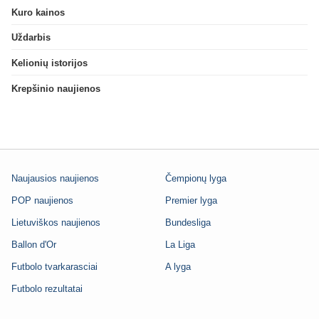
Kuro kainos
Uždarbis
Kelionių istorijos
Krepšinio naujienos
Naujausios naujienos
Čempionų lyga
POP naujienos
Premier lyga
Lietuviškos naujienos
Bundesliga
Ballon d'Or
La Liga
Futbolo tvarkarasciai
A lyga
Futbolo rezultatai