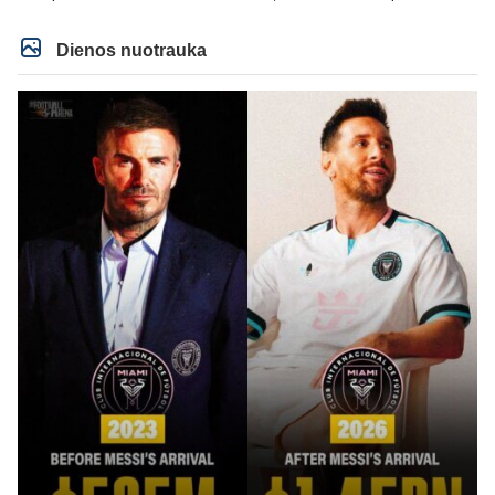
CR atveju - numusima.
tas pats ir su kavianskais. Bet nenorim pripazint, kad net jei neturim
ziniasklaidos, kuri isanalizuoti po pirsteli, ko kam truksta, tai nei kalnietis nei
kasperunas nesusigaudys. Aciu, mercys, lauksim wilno grietineles
Dienos nuotrauka
besivaipanciu itamet Konfu lygoje 20 tukst. stadione...jei makleriui tapinui
neatsibos sitas projektas