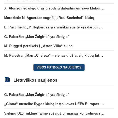
X. Alonso negailėjo gražių žodžių dabartiniam savo klubui „Chelsea“
Marokietis N. Aguerdas sugrįš į „Real Sociedad“ klubą
L. Puccinelli: „P. Hojbergas yra visiškai susitelkęs darbui Marselyje“
G. Paberžis: „Man Žalgiris“ yra širdyje“
M. Ruggeri persikels į „Aston Villa“ ekipą
M. Palestra: „Man „Chelsea“ – vienas didžiausių klubų futbole“
VISOS FUTBOLO NAUJIENOS
Lietuviškos naujienos
G. Paberžis: „Man Žalgiris“ yra širdyje“
„Gintra“ nustelbė Rygos klubą ir tęs kovas UEFA Europos taurės atrankoje
Vaikinų U15 rinktinė Taline sužaidė pirmąsias kontrolines rungtynes