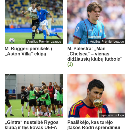
Anglijos Premier League
Anglijos Premier League
M. Ruggeri persikels į
M. Palestra: „Man
„Aston Villa“ ekipą
„Chelsea“ – vienas
didžiausių klubų futbole“
(1)
Ispanijos La Liga
„Gintra“ nustelbė Rygos
Paaiškėjo, kas turėjo
klubą ir tęs kovas UEFA
įtakos Rodri sprendimui