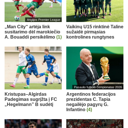
Anglijos Premier League
„Man City“ artėja link
Vaikinų U15 rinktinė Taline
susitarimo dėl marokiečio
sužaidė pirmąsias
A. Bouaddi persikėlimo
(1)
kontrolines rungtynes
Pasaulio futbolo čempionatas 2026
Kristupas–Algirdas
Argentinos federacijos
Padegimas sugrįžta į FC
prezidentas C. Tapia
„Hegelmann” B sudėtį
negailėjo pagyrų G.
Infantino
(4)