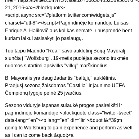
href="https://twitter.com/HSV/status/756056483238936576">
21, 2016</a></blockquote>
<script async src="//platform.twitter.com/widgets.js"
charset="utf-8"></script>
Pagrindinėje komandoje Luisas
Enrique A. Halilovičiaus kol kas nematė ir nusprendė bent
kuriam laikui atsisakyti jo paslaugų.
Tuo tarpu Madrido "Real" savo auklėtinį Borją Mayoralį
siunčia į "Wolfsburg". 19-metis puolėjas sezono trukmės
nuomos sutartimi apsivilks "vilkų" marškinėlius.
B. Mayoralis yra daug žadantis "baltųjų" auklėtinis.
Praėjusį sezoną žaisdamas "Castilla" ir jaunimo UEFA
Čempionų lygoje pelnė 25 įvarčius.
Sezono viduryje ispanas sulaukė progos pasireikšti ir
pagrindinėje komandoje.<blockquote class="twitter-tweet"
data-lang="en"><p lang="en" dir="ltr">&quot;I&#39;m
going to Wolfsburg to gain experience and perform as well
as I can to come back.&quot;<a