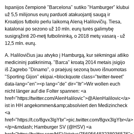
Ispanijos čempionė "Barcelona" sutiko "Hamburger" klubui
už 5,5 milijonus eurų parduoti atakuojantį saugą ir
Kroatijos futbolo perlu laikomą Aleną Halilovičių. Tiesa,
katalonai po sezono už 10 mln. eurų turės galimybę
susigrąžinti 20-metį futbolininką, o 2018 metų vasarą - už
12,5 mln. eurų.
A. Halilovičius jau atvyko į Hamburgą, kur sėkmingai atliko
medicininį patikrinimą. "Barca" kroatą 2014 metais įsigijo
iš Zagrebo "Dinamo", o praėjusį sezoną buvo išnuomotas
"Sporting Gijon" ekipai.<blockquote class="twitter-tweet"
data-lang="en"><p lang="de" dir="ltr">Wir wollen euch
nicht länger auf die Folter spannen: <a
href="https://twitter.com/AlenHalilovic">@AlenHalilovic</a>
ist in HH angekommen&amp;absolviert den Medizincheck
<a
href="https://t.co/8gvx3lgYbr">pic.twitter.com/8gvx3lgYbr</a>
</p>&mdash; Hamburger SV (@HSV) <a