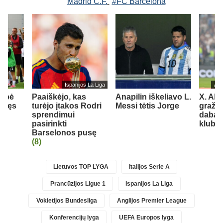
Madrid C.F.
#FC Barcelona
Ispanijos La Liga
Ang
elbė
Paaiškėjo, kas
Anapilin iškeliavo L.
X. Alo
r tęs
turėjo įtakos Rodri
Messi tėtis Jorge
gražių
sprendimui
dabar
ės
pasirinkti
klubu
Barselonos pusę
(8)
Lietuvos TOP LYGA
Italijos Serie A
Prancūzijos Ligue 1
Ispanijos La Liga
Vokietijos Bundesliga
Anglijos Premier League
Konferencijų lyga
UEFA Europos lyga