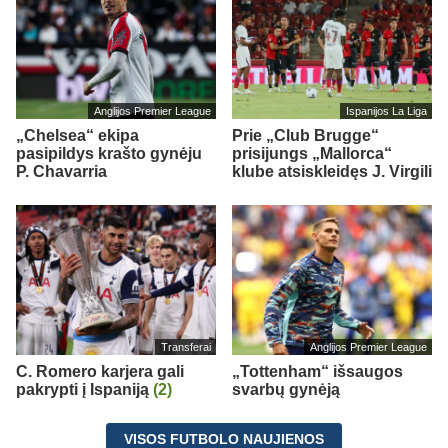
Anglijos Premier League
Ispanijos La Liga
„Chelsea“ ekipa
Prie „Club Brugge“
pasipildys krašto gynėju
prisijungs „Mallorca“
P. Chavarria
klube atsiskleidęs J. Virgili
Transferai
Anglijos Premier League
C. Romero karjera gali
„Tottenham“ išsaugos
pakrypti į Ispaniją
(2)
svarbų gynėją
VISOS FUTBOLO NAUJIENOS