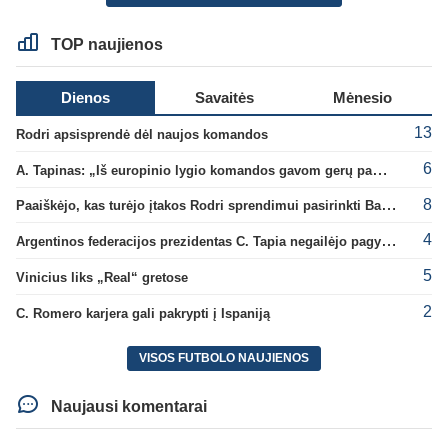
TOP naujienos
Dienos
Savaitės
Mėnesio
13
Rodri apsisprendė dėl naujos komandos
6
A. Tapinas: „Iš europinio lygio komandos gavom gerų pamokų“
8
Paaiškėjo, kas turėjo įtakos Rodri sprendimui pasirinkti Barselonos pusę
4
Argentinos federacijos prezidentas C. Tapia negailėjo pagyrų G. Infantino
5
Vinicius liks „Real“ gretose
2
C. Romero karjera gali pakrypti į Ispaniją
VISOS FUTBOLO NAUJIENOS
Naujausi komentarai