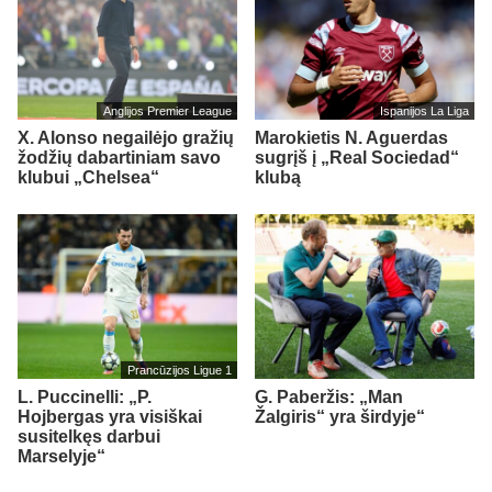
Anglijos Premier League
Ispanijos La Liga
X. Alonso negailėjo gražių
Marokietis N. Aguerdas
žodžių dabartiniam savo
sugrįš į „Real Sociedad“
klubui „Chelsea“
klubą
Prancūzijos Ligue 1
L. Puccinelli: „P.
G. Paberžis: „Man
Hojbergas yra visiškai
Žalgiris“ yra širdyje“
susitelkęs darbui
Marselyje“