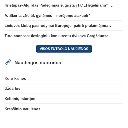
Kristupas–Algirdas Padegimas sugrįžta į FC „Hegelmann” B sudėtį
A. Skerla: „Ne tik gynėmės – norėjome atakuoti“
Lietuvos klubų pasirodymai Europoje: patirti pralaimėjimai Kroatijos atstovams
Turo anonsas: tiesioginių konkurentų dvikova Gargžduose
VISOS FUTBOLO NAUJIENOS
Naudingos nuorodos
Kuro kainos
Uždarbis
Kelionių istorijos
Krepšinio naujienos