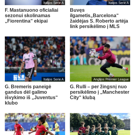
Italijos Serie A
Italijos Serie A
F. Mastanuono oficialiai
Buvęs
sezonui skolinamas
ilgametis„Barcelona“
„Fiorentina“ ekipai
žaidėjas S. Roberto artėja
link persikėlimo į MLS
Italijos Serie A
Anglijos Premier League
G. Bremeris paneigė
G. Rulli – per žingsnį nuo
gandus dėl galimo
persikėlimo į „Manchester
išvykimo iš „Juventus“
City“ klubą
klubo