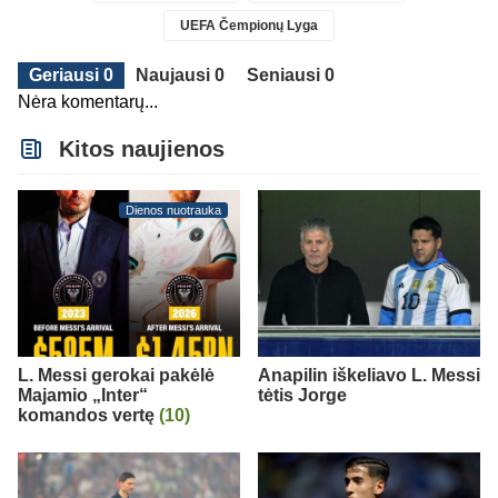
UEFA Čempionų Lyga
Geriausi 0
Naujausi 0
Seniausi 0
Nėra komentarų...
Kitos naujienos
Dienos nuotrauka
L. Messi gerokai pakėlė
Anapilin iškeliavo L. Messi
Majamio „Inter“
tėtis Jorge
komandos vertę
(10)