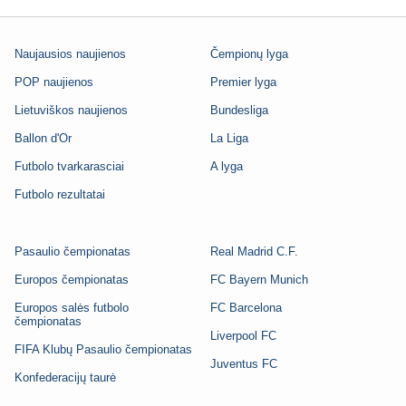
Naujausios naujienos
Čempionų lyga
POP naujienos
Premier lyga
Lietuviškos naujienos
Bundesliga
Ballon d'Or
La Liga
Futbolo tvarkarasciai
A lyga
Futbolo rezultatai
Pasaulio čempionatas
Real Madrid C.F.
Europos čempionatas
FC Bayern Munich
Europos salės futbolo
FC Barcelona
čempionatas
Liverpool FC
FIFA Klubų Pasaulio čempionatas
Juventus FC
Konfederacijų taurė