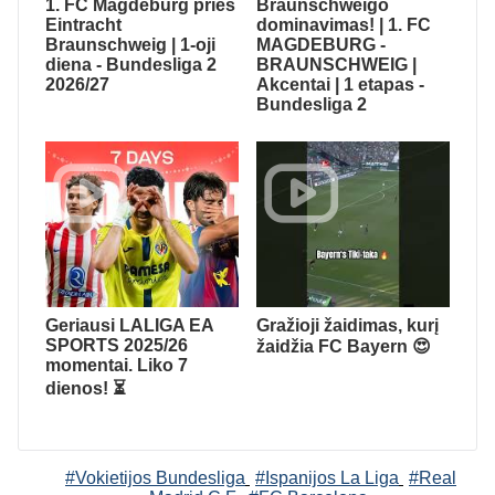
1. FC Magdeburg prieš
Braunschweigo
Eintracht
dominavimas! | 1. FC
Braunschweig | 1-oji
MAGDEBURG -
diena - Bundesliga 2
BRAUNSCHWEIG |
2026/27
Akcentai | 1 etapas -
Bundesliga 2
Geriausi LALIGA EA
Gražioji žaidimas, kurį
SPORTS 2025/26
žaidžia FC Bayern 😍
momentai. Liko 7
dienos! ⏳
#Vokietijos Bundesliga
#Ispanijos La Liga
#Real