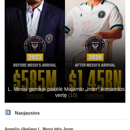
L. Messi gerokai pakėlė Majamio „Inter“ komandos
vertę
(10)
Naujausios
Anapilin iškeliavo L. Messi tėtis Jorge