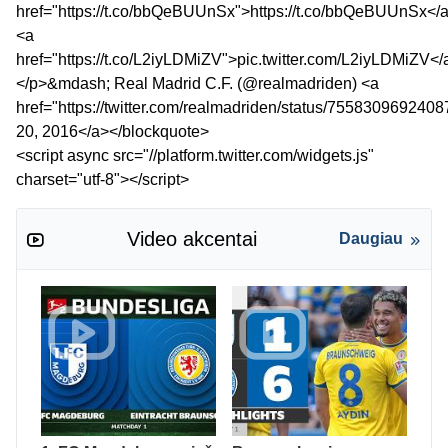
href="https://t.co/bbQeBUUnSx">https://t.co/bbQeBUUnSx</
<a
href="https://t.co/L2iyLDMiZV">pic.twitter.com/L2iyLDMiZV</
</p>&mdash; Real Madrid C.F. (@realmadriden) <a
href="https://twitter.com/realmadriden/status/755830969240
20, 2016</a></blockquote>
<script async src="//platform.twitter.com/widgets.js"
charset="utf-8"></script>
Video akcentai
Daugiau