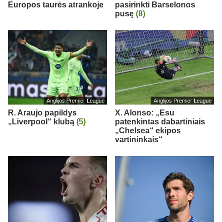
Europos taurės atrankoje
pasirinkti Barselonos
pusę
(8)
Anglijos Premier League
Anglijos Premier League
R. Araujo papildys
X. Alonso: „Esu
„Liverpool“ klubą
(5)
patenkintas dabartiniais
„Chelsea“ ekipos
vartininkais“