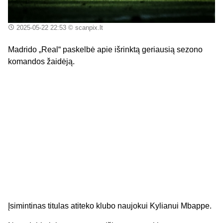
2025-05-22 22:53
© scanpix.lt
Madrido „Real“ paskelbė apie išrinktą geriausią sezono
komandos žaidėją.
Įsimintinas titulas atiteko klubo naujokui Kylianui Mbappe.