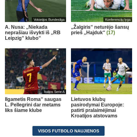
Vokietijos Bundesliga
Konferencijų lyga
A. Nusa: „Niekada
„Žalgiris“ neturėjo šansų
neprašiau išvykti iš „RB
prieš „Hajduk“
(17)
Leipzig“ klubo“
Italijos Serie A
Ilgametis Roma“ saugas
Lietuvos klubų
L. Pellegrini dar metams
pasirodymai Europoje:
liks šiame klube
patirti pralaimėjimai
Kroatijos atstovams
VISOS FUTBOLO NAUJIENOS