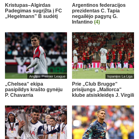
Kristupas–Algirdas
Argentinos federacijos
Padegimas sugrįžta į FC
prezidentas C. Tapia
„Hegelmann” B sudėtį
negailėjo pagyrų G.
Infantino
(4)
Anglijos Premier League
Ispanijos La Liga
„Chelsea“ ekipa
Prie „Club Brugge“
pasipildys krašto gynėju
prisijungs „Mallorca“
P. Chavarria
klube atsiskleidęs J. Virgili