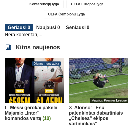
Konferencijų lyga
UEFA Europos lyga
UEFA Čempionų Lyga
Geriausi 0
Naujausi 0
Seniausi 0
Nėra komentarų...
Kitos naujienos
Dienos nuotrauka
Anglijos Premier League
L. Messi gerokai pakėlė
X. Alonso: „Esu
Majamio „Inter“
patenkintas dabartiniais
komandos vertę
(10)
„Chelsea“ ekipos
vartininkais“