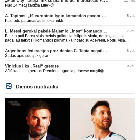
„Man City“ artėja link susitarimo dėl marokiečio A. Bouaddi persikėlimo
22 min.
Nuo 14 metų žaidžia Lille?🙄
A. Tapinas: „Iš europinio lygio komandos gavom gerų pamokų“
5 val.
Pasirodo,paramas apsimoka rinkti.
L. Messi gerokai pakėlė Majamio „Inter“ komandos vertę
7 val.
Beje ta pati Barca siais metais galiausiai islipo is skolu, del to gali leisti
pagaliau taikytis i komandos pildyma ka ir daro su Adeyemi, Rodri, visa
Julian Alvarez saga.
Argentinos federacijos prezidentas C. Tapia negailėjo pagyrų G. Infantino
8 val.
Šūdas apie šūdą tik gerai
Vinicius liks „Real“ gretose
10 val.
Ačiū kad lieka,nereiks Premier league ta princesę matyti😀
Dienos nuotrauka