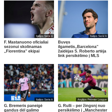
Italijos Serie A
Italijos Serie A
F. Mastanuono oficialiai
Buvęs
sezonui skolinamas
ilgametis„Barcelona“
„Fiorentina“ ekipai
žaidėjas S. Roberto artėja
link persikėlimo į MLS
Italijos Serie A
Anglijos Premier League
G. Bremeris paneigė
G. Rulli – per žingsnį nuo
gandus dėl galimo
persikėlimo į „Manchester