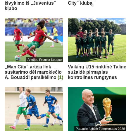
išvykimo iš „Juventus“
City“ klubą
klubo
Anglijos Premier League
„Man City“ artėja link
Vaikinų U15 rinktinė Taline
susitarimo dėl marokiečio
sužaidė pirmąsias
A. Bouaddi persikėlimo
(1)
kontrolines rungtynes
Pasaulio futbolo čempionatas 2026