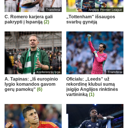
Transferai
Anglijos Premier League
C. Romero karjera gali
„Tottenham“ išsaugos
pakrypti į Ispaniją
(2)
svarbų gynėją
Konferencijų lyga
Transferai
A. Tapinas: „Iš europinio
Oficialu: „Leeds“ už
lygio komandos gavom
rekordinę klubui sumą
gerų pamokų“
(6)
įsigijo Anglijos rinktinės
vartininką
(1)