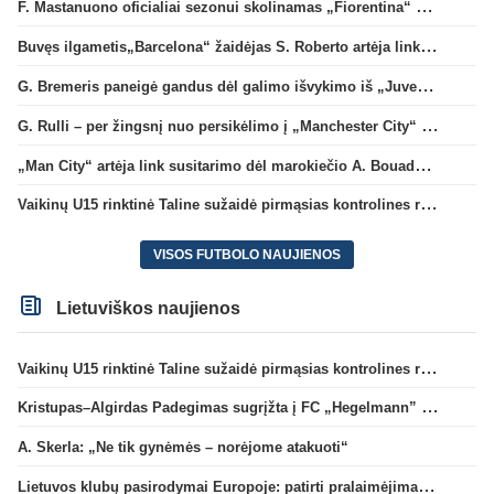
F. Mastanuono oficialiai sezonui skolinamas „Fiorentina“ ekipai
Buvęs ilgametis„Barcelona“ žaidėjas S. Roberto artėja link persikėlimo į MLS
G. Bremeris paneigė gandus dėl galimo išvykimo iš „Juventus“ klubo
G. Rulli – per žingsnį nuo persikėlimo į „Manchester City“ klubą
„Man City“ artėja link susitarimo dėl marokiečio A. Bouaddi persikėlimo
Vaikinų U15 rinktinė Taline sužaidė pirmąsias kontrolines rungtynes
VISOS FUTBOLO NAUJIENOS
Lietuviškos naujienos
Vaikinų U15 rinktinė Taline sužaidė pirmąsias kontrolines rungtynes
Kristupas–Algirdas Padegimas sugrįžta į FC „Hegelmann” B sudėtį
A. Skerla: „Ne tik gynėmės – norėjome atakuoti“
Lietuvos klubų pasirodymai Europoje: patirti pralaimėjimai Kroatijos atstovams