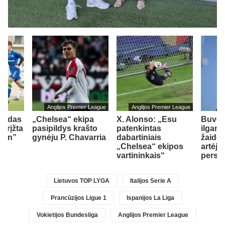
Anglijos Premier League
Anglijos Premier League
girdas
„Chelsea“ ekipa
X. Alonso: „Esu
Buvę
grįžta
pasipildys krašto
patenkintas
ilgam
ann”
gynėju P. Chavarria
dabartiniais
žaidėj
„Chelsea“ ekipos
artėja 
vartininkais“
persik
Lietuvos TOP LYGA
Italijos Serie A
Prancūzijos Ligue 1
Ispanijos La Liga
Vokietijos Bundesliga
Anglijos Premier League