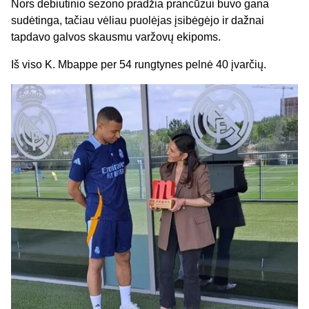
Nors debiutinio sezono pradžia prancūzui buvo gana
sudėtinga, tačiau vėliau puolėjas įsibėgėjo ir dažnai
tapdavo galvos skausmu varžovų ekipoms.
Iš viso K. Mbappe per 54 rungtynes pelnė 40 įvarčių.