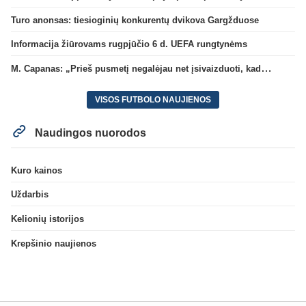
Turo anonsas: tiesioginių konkurentų dvikova Gargžduose
Informacija žiūrovams rugpjūčio 6 d. UEFA rungtynėms
M. Capanas: „Prieš pusmetį negalėjau net įsivaizduoti, kad žaisime prieš „Hajduk“
VISOS FUTBOLO NAUJIENOS
Naudingos nuorodos
Kuro kainos
Uždarbis
Kelionių istorijos
Krepšinio naujienos