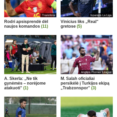
Transferai
Ispanijos La Liga
Rodri apsisprendė dėl
Vinicius liks „Real“
naujos komandos
(11)
gretose
(5)
Anglijos Premier League
A. Skerla: „Ne tik
M. Salah oficialiai
gynėmės – norėjome
persikėlė į Turkijos ekipą
atakuoti“
(1)
„Trabzonspor“
(3)