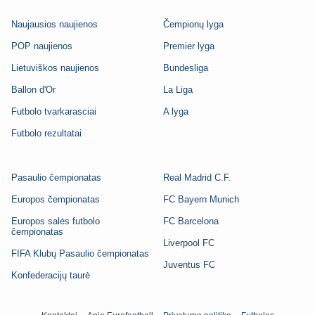
Naujausios naujienos
Čempionų lyga
POP naujienos
Premier lyga
Lietuviškos naujienos
Bundesliga
Ballon d'Or
La Liga
Futbolo tvarkarasciai
A lyga
Futbolo rezultatai
Pasaulio čempionatas
Real Madrid C.F.
Europos čempionatas
FC Bayern Munich
Europos salės futbolo
FC Barcelona
čempionatas
Liverpool FC
FIFA Klubų Pasaulio čempionatas
Juventus FC
Konfederacijų taurė