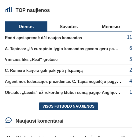
TOP naujienos
Dienos
Savaitės
Mėnesio
11
Rodri apsisprendė dėl naujos komandos
6
A. Tapinas: „Iš europinio lygio komandos gavom gerų pamokų“
5
Vinicius liks „Real“ gretose
2
C. Romero karjera gali pakrypti į Ispaniją
4
Argentinos federacijos prezidentas C. Tapia negailėjo pagyrų G. Infantino
1
Oficialu: „Leeds“ už rekordinę klubui sumą įsigijo Anglijos rinktinės vartininką
VISOS FUTBOLO NAUJIENOS
Naujausi komentarai