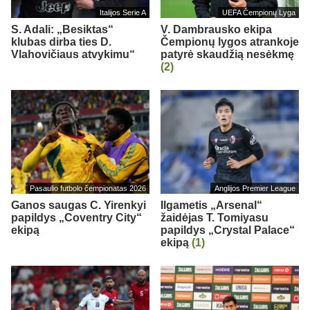
Italijos Serie A
UEFA Čempionų Lyga
S. Adali: „Besiktas“
V. Dambrausko ekipa
klubas dirba ties D.
Čempionų lygos atrankoje
Vlahovičiaus atvykimu“
patyrė skaudžią nesėkmę
(2)
Pasaulio futbolo čempionatas 2026
Anglijos Premier League
Ganos saugas C. Yirenkyi
Ilgametis „Arsenal“
papildys „Coventry City“
žaidėjas T. Tomiyasu
ekipą
papildys „Crystal Palace“
ekipą
(1)