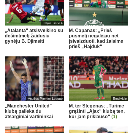
Italijos Serie A
„Atalanta“ atsisveikino su
M. Capanas: „Prieš
dešimtmetį žaidusiu
pusmetį negalėjau net
gynėju B. Djimsiti
įsivaizduoti, kad žaisime
prieš „Hajduk“
Anglijos Premier League
Eredivisie
„Manchester United“
M. ter Stegenas: „Turime
klubą palieka du
grąžinti „Ajax“ klubą ten,
atsarginiai vartininkai
kur jam priklauso“
(1)