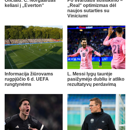
Oficialu: C. Norgaardas
Po svarbaus susitikimo –
keliasi į „Everton“
„Real“ optimizmas dėl
naujos sutarties su
Viniciumi
Informacija žiūrovams
L. Messi lygų taurėje
rugpjūčio 6 d. UEFA
pasižymėjo dubliu ir atliko
rungtynėms
rezultatyvų perdavimą