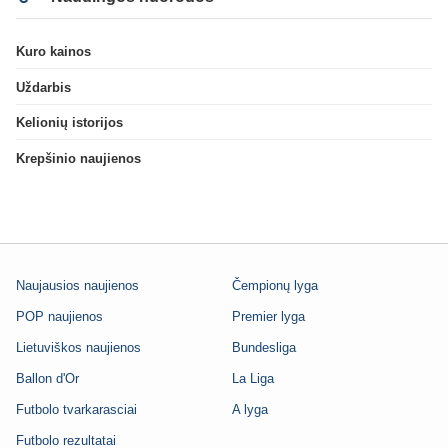
Kuro kainos
Uždarbis
Kelionių istorijos
Krepšinio naujienos
Naujausios naujienos
Čempionų lyga
POP naujienos
Premier lyga
Lietuviškos naujienos
Bundesliga
Ballon d'Or
La Liga
Futbolo tvarkarasciai
A lyga
Futbolo rezultatai