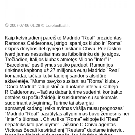
2007-07-06 01:29
© Eurofootball.lt
Kaip ketvirtadienį pareiškė Madrido "Real" prezidentas
Ramonas Calderonas, įstrigo Ispanijos klubo ir "Roma"
ekipos derybos dėl gynėjo Cristiano Chivu. Priežastimi
įvardijamas nesusitarimas su futbolininku dėl jo algos.
Trečiadienį Italijos klubas atmetęs Milano "Inter" ir
"Barcelona" pasiūlymus sutiko parduoti Rumunijos
rinktinės kapitoną už 27 milijonus eurų Madrido "Real"
komandai, tačiau ketvirtadienį sandoris atsidūrė
aklavietėje. "Mums pavyko susitarti su "Roma" klubu,-
"Onda Madrid" radijo stočiai duotame interviu kalbėjo
R.Calderonas. –Tačiau dabar turime suderinti kontrakto
detales su pačiu žaidėju ir susidūrėme su sunkumais
suderinant atlyginimą. Turime tai atsargiai
apmastyti,kadangi reikalavimas viršija mūsų prognozes"
"Madrido "Real" pasiūlytas atlyginimas buvo žemesnis nei
"Inter" siūlomas... Chivu liks "Roma" ekipoje iki "Real"
nepateiks kito pasiūlymo",- aiškino C.Chivu agentas
Victoras Becali ketvirtadienį "Reuters" duotame interviu.