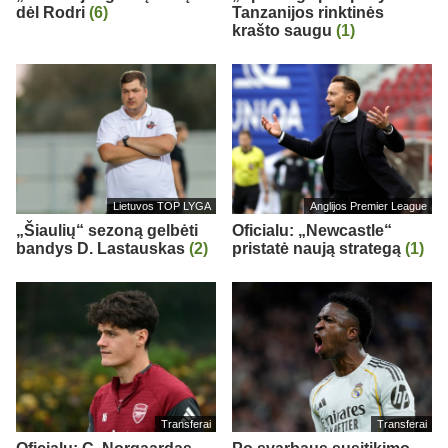
dėl Rodri
(6)
Tanzanijos rinktinės
krašto saugu
(1)
Lietuvos TOP LYGA
Anglijos Premier League
„Šiaulių“ sezoną gelbėti
Oficialu: „Newcastle“
bandys D. Lastauskas
(2)
pristatė naują strategą
(1)
Transferai
Transferai