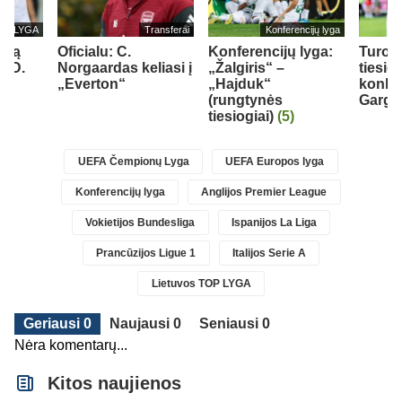
TOP LYGA
Transferai
Konferencijų lyga
oną
Oficialu: C.
Konferencijų lyga:
Turo 
s D.
Norgaardas keliasi į
„Žalgiris“ –
tiesio
2)
„Everton“
„Hajduk“
konku
(rungtynės
Gargž
tiesiogiai)
(5)
UEFA Čempionų Lyga
UEFA Europos lyga
Konferencijų lyga
Anglijos Premier League
Vokietijos Bundesliga
Ispanijos La Liga
Prancūzijos Ligue 1
Italijos Serie A
Lietuvos TOP LYGA
Geriausi 0
Naujausi 0
Seniausi 0
Nėra komentarų...
Kitos naujienos