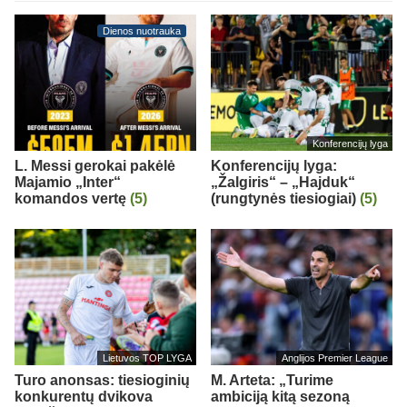
Dienos nuotrauka
Konferencijų lyga
L. Messi gerokai pakėlė
Konferencijų lyga:
Majamio „Inter“
„Žalgiris“ – „Hajduk“
komandos vertę
(5)
(rungtynės tiesiogiai)
(5)
Lietuvos TOP LYGA
Anglijos Premier League
Turo anonsas: tiesioginių
M. Arteta: „Turime
konkurentų dvikova
ambiciją kitą sezoną