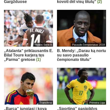
Gargžduose
kovoti dėl visų titulų“
(2)
Italijos Serie A
Pasaulio čempionatas 2018
„Atalanta“ priklausantis E.
B. Mendy: „Darau ką noriu
Bilal Toure karjerą tęs
su savo pasaulio
„Parma“ gretose
(1)
čempionato titulu“
Transferai
Primeira Liga
„Barca“ jungiasi į kovą
„Sporting“ pasipildys