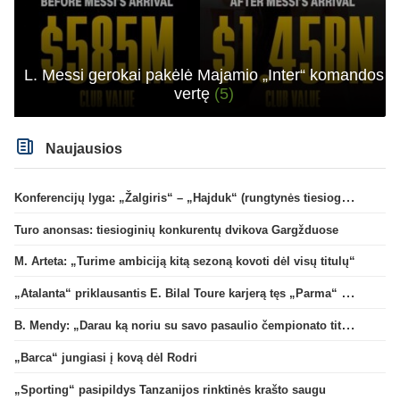
L. Messi gerokai pakėlė Majamio „Inter“ komandos
vertę
(5)
Naujausios
Konferencijų lyga: „Žalgiris“ – „Hajduk“ (rungtynės tiesiogiai)
Turo anonsas: tiesioginių konkurentų dvikova Gargžduose
M. Arteta: „Turime ambiciją kitą sezoną kovoti dėl visų titulų“
„Atalanta“ priklausantis E. Bilal Toure karjerą tęs „Parma“ gretose
B. Mendy: „Darau ką noriu su savo pasaulio čempionato titulu“
„Barca“ jungiasi į kovą dėl Rodri
„Sporting“ pasipildys Tanzanijos rinktinės krašto saugu