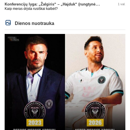
Konferencijų lyga: „Žalgiris“ – „Hajduk“ (rungtynės tiesiogiai)
1 val.
Kaip meras drįsta rusiškai kalbėt?
Dienos nuotrauka