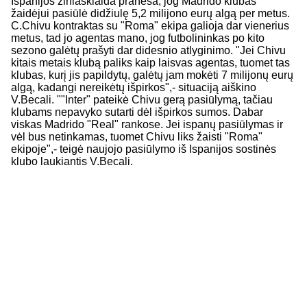
Ispanijos žiniasklaida praneša, jog Madrido klubas
žaidėjui pasiūlė didžiulę 5,2 milijono eurų algą per metus.
C.Chivu kontraktas su "Roma" ekipa galioja dar vienerius
metus, tad jo agentas mano, jog futbolininkas po kito
sezono galėtų prašyti dar didesnio atlyginimo. "Jei Chivu
kitais metais klubą paliks kaip laisvas agentas, tuomet tas
klubas, kurį jis papildytų, galėtų jam mokėti 7 milijonų eurų
algą, kadangi nereikėtų išpirkos",- situaciją aiškino
V.Becali. ""Inter" pateikė Chivu gerą pasiūlymą, tačiau
klubams nepavyko sutarti dėl išpirkos sumos. Dabar
viskas Madrido "Real" rankose. Jei ispanų pasiūlymas ir
vėl bus netinkamas, tuomet Chivu liks žaisti "Roma"
ekipoje",- teigė naujojo pasiūlymo iš Ispanijos sostinės
klubo laukiantis V.Becali.