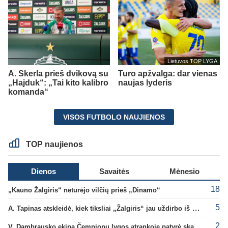
Lietuvos TOP LYGA
A. Skerla prieš dvikovą su
Turo apžvalga: dar vienas
„Hajduk“: „Tai kito kalibro
naujas lyderis
komanda“
VISOS FUTBOLO NAUJIENOS
TOP naujienos
Dienos
Savaitės
Mėnesio
18
„Kauno Žalgiris“ neturėjo vilčių prieš „Dinamo“
5
A. Tapinas atskleidė, kiek tiksliai „Žalgiris“ jau uždirbo iš UEFA premijų
2
V. Dambrausko ekipa Čempionų lygos atrankoje patyrė skaudžią nesėkmę