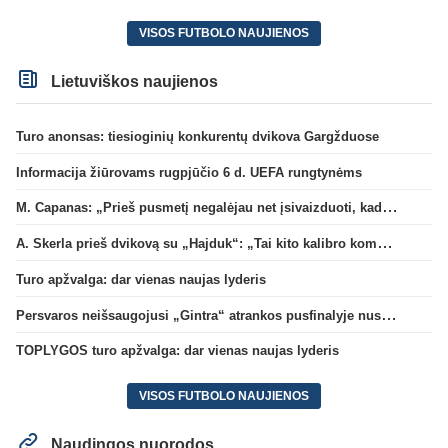
VISOS FUTBOLO NAUJIENOS
Lietuviškos naujienos
Turo anonsas: tiesioginių konkurentų dvikova Gargžduose
Informacija žiūrovams rugpjūčio 6 d. UEFA rungtynėms
M. Capanas: „Prieš pusmetį negalėjau net įsivaizduoti, kad žaisime prieš „Hajduk“
A. Skerla prieš dvikovą su „Hajduk“: „Tai kito kalibro komanda“
Turo apžvalga: dar vienas naujas lyderis
Persvaros neišsaugojusi „Gintra“ atrankos pusfinalyje nusileido Škotijos čempionėms
TOPLYGOS turo apžvalga: dar vienas naujas lyderis
VISOS FUTBOLO NAUJIENOS
Naudingos nuorodos