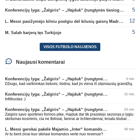
5
Konferencijų lyga: „Žalgiris“ – „Hajduk“ (rungtynės tiesiogiai)
12
L. Messi pasižymėjo kilniu poelgiu dėl kilusių gaisrų Madride
5
M. Salah karjerą tęs Turkijoje
VISOS FUTBOLO NAUJIENOS
Naujausi komentarai
Konferencijų lyga: „Žalgiris“ – „Hajduk“ (rungtynės tiesiogiai)
4 min.
Džiugu, kad vartininkas lietuvis, liūdna, kad jis viena iš silpniausių grandžių.
Konferencijų lyga: „Žalgiris“ – „Hajduk“ (rungtynės tiesiogiai)
15 min.
Infiltruotas :)
Konferencijų lyga: „Žalgiris“ – „Hajduk“ (rungtynės tiesiogiai)
24 min.
Zalgiris savo sportines formos pike, Hajduk dar tik prasidejo sezonas,o lygiu
skirtumas kosminis, cia ne tbilisiai, farerai ar lichtensteinai, kroatu klubai
parode kokioje s.... esame, tad tuo ir baigsis futbolo atgimimas, lauksim dar
10 metu kitu stebuklingu rungtyniu pries koki kysiniovo metalista
L. Messi gerokai pakėlė Majamio „Inter“ komandos vertę
48 min.
Ar tu bent zinai kuo skiriasi komandos verte nuo revenue?