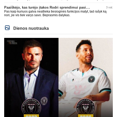
nepamiršti kaip pačius palaikė 90% teisėjų. Šiki į ant kitų, nors patys mėšle
esat. Kažkaip ne skaniai kvepia. RM todėl ir yra vienas nekenčiamiausių
Paaiškėjo, kas turėjo įtakos Rodri sprendimui pasirinkti Barselonos pusę
3 val.
daugumos fanų klubas, nes pastoviai verke ir verkia kažkokius kliedesius.
Pas kaip kuriuos galva neatlieka tiesioginės funkcijos matyt, tad rašyk ką
Remktis ne kažkokio Perezo kliedesiais, o faktais.
nori, jie vis tiek varys savo. Beprasmis dalykas.
Dienos nuotrauka