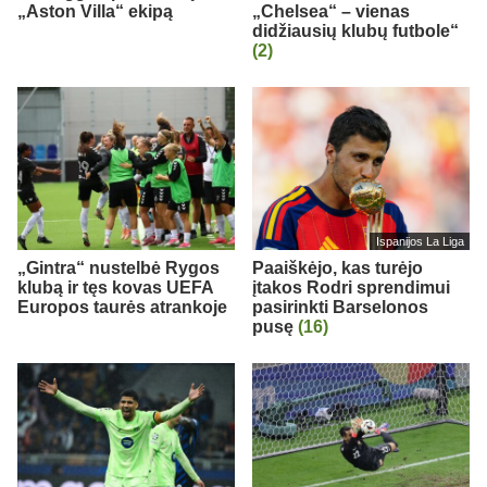
„Aston Villa“ ekipą
„Chelsea“ – vienas
didžiausių klubų futbole“
(2)
Ispanijos La Liga
„Gintra“ nustelbė Rygos
Paaiškėjo, kas turėjo
klubą ir tęs kovas UEFA
įtakos Rodri sprendimui
Europos taurės atrankoje
pasirinkti Barselonos
pusę
(16)