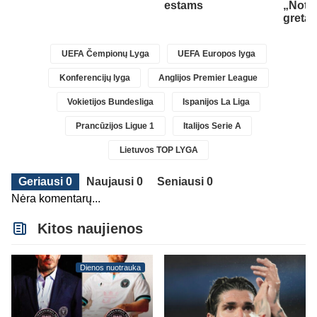
estams
„Nott
gretas
UEFA Čempionų Lyga
UEFA Europos lyga
Konferencijų lyga
Anglijos Premier League
Vokietijos Bundesliga
Ispanijos La Liga
Prancūzijos Ligue 1
Italijos Serie A
Lietuvos TOP LYGA
Geriausi 0
Naujausi 0
Seniausi 0
Nėra komentarų...
Kitos naujienos
Dienos nuotrauka