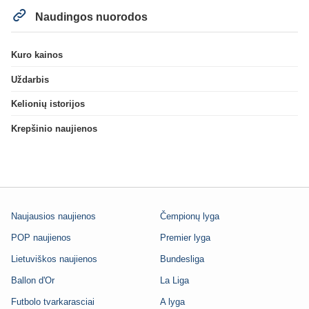
Naudingos nuorodos
Kuro kainos
Uždarbis
Kelionių istorijos
Krepšinio naujienos
Naujausios naujienos
Čempionų lyga
POP naujienos
Premier lyga
Lietuviškos naujienos
Bundesliga
Ballon d'Or
La Liga
Futbolo tvarkarasciai
A lyga