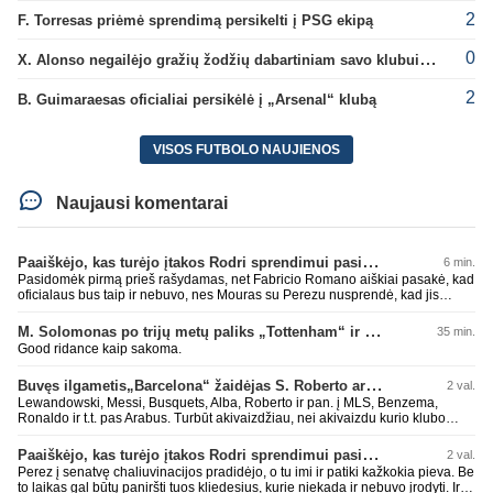
2
F. Torresas priėmė sprendimą persikelti į PSG ekipą
0
X. Alonso negailėjo gražių žodžių dabartiniam savo klubui „Chelsea“
2
B. Guimaraesas oficialiai persikėlė į „Arsenal“ klubą
VISOS FUTBOLO NAUJIENOS
Naujausi komentarai
Paaiškėjo, kas turėjo įtakos Rodri sprendimui pasirinkti Barselonos pusę
6 min.
Pasidomėk pirmą prieš rašydamas, net Fabricio Romano aiškiai pasakė, kad
oficialaus bus taip ir nebuvo, nes Mouras su Perezu nusprendė, kad jis
nereikalingas. Niekur nebuvo skelbta. Dar plius gemini paprašiau, kad
surasti info ar buvo oficialus bid. Atsakymas: Ne, oficialaus raštiško
M. Solomonas po trijų metų paliks „Tottenham“ ir papildys „West Ham“ klubą
35 min.
pasiūlymo (official bid) Madrido „Real“ Mančesterio „City“ klubui už Rodri dar
Good ridance kaip sakoma.
nepateikė. ​Nors žiniasklaidoje (pvz., The Athletic, Diario AS) garsiai kalbama
apie „Real“ susidomėjimą ir pradėtus pradinius veiksmus bei derybinius
Buvęs ilgametis„Barcelona“ žaidėjas S. Roberto artėja link persikėlimo į MLS
2 val.
kontaktus su žaidėjo stovykla ar „City“ vadovais, oficialus formalus
pasiūlymas iki šiol nėra registruotas. ​Ispanijos gigantai tikrina situaciją ir
Lewandowski, Messi, Busquets, Alba, Roberto ir pan. į MLS, Benzema,
vertina galimybes, tačiau kol kas viskas vyksta tik žvalgybos ir neoficialių
Ronaldo ir t.t. pas Arabus. Turbūt akivaizdžiau, nei akivaizdu kurio klubo
derybų lygmenyje. Tai gal nebesidaryk sau gėdos ir kaip sakei "vyriškai
žaidėjų labiai myli pinigėlius, o ne žaidimą. Gal todėl ir tų laimėjimų
nuryk tiesą" ir patylėk, nes esi neteisus. Čiao!
paskutiniu me tu ne tiek daug.
Paaiškėjo, kas turėjo įtakos Rodri sprendimui pasirinkti Barselonos pusę
2 val.
Perez į senatvę chaliuvinacijos pradidėjo, o tu imi ir patiki kažkokia pieva. Be
to laikas gal būtų paniršti tuos kliedesius, kurie niekada ir nebuvo įrodyti. Ir