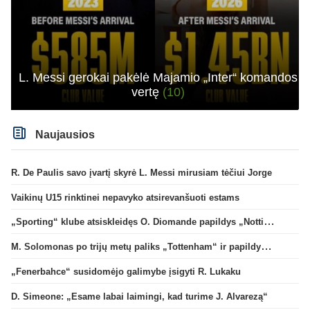
L. Messi gerokai pakėlė Majamio „Inter“ komandos
vertę
(10)
Naujausios
R. De Paulis savo įvartį skyrė L. Messi mirusiam tėčiui Jorge
Vaikinų U15 rinktinei nepavyko atsirevanšuoti estams
„Sporting“ klube atsiskleidęs O. Diomande papildys „Nottingham“ gretas
M. Solomonas po trijų metų paliks „Tottenham“ ir papildys „West Ham“ klubą
„Fenerbahce“ susidomėjo galimybe įsigyti R. Lukaku
D. Simeone: „Esame labai laimingi, kad turime J. Alvarezą“