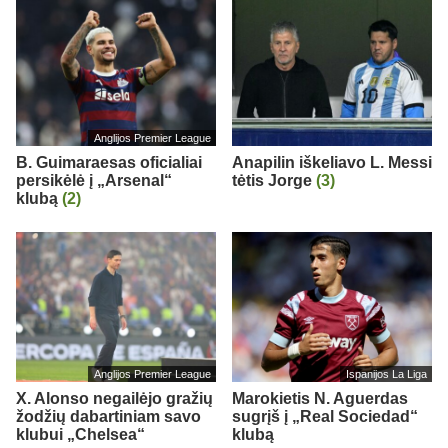
Anglijos Premier League
B. Guimaraesas oficialiai
Anapilin iškeliavo L. Messi
persikėlė į „Arsenal“
tėtis Jorge
(3)
klubą
(2)
Anglijos Premier League
Ispanijos La Liga
X. Alonso negailėjo gražių
Marokietis N. Aguerdas
žodžių dabartiniam savo
sugrįš į „Real Sociedad“
klubui „Chelsea“
klubą