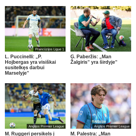
Prancūzijos Ligue 1
L. Puccinelli: „P.
G. Paberžis: „Man
Hojbergas yra visiškai
Žalgiris“ yra širdyje“
susitelkęs darbui
Marselyje“
Anglijos Premier League
Anglijos Premier League
M. Ruggeri persikels į
M. Palestra: „Man