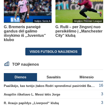
Italijos Serie A
Anglijos Premier League
G. Bremeris paneigė
G. Rulli – per žingsnį nuo
gandus dėl galimo
persikėlimo į „Manchester
išvykimo iš „Juventus“
City“ klubą
klubo
VISOS FUTBOLO NAUJIENOS
TOP naujienos
Dienos
Savaitės
Mėnesio
16
Paaiškėjo, kas turėjo įtakos Rodri sprendimui pasirinkti Barselonos pusę
3
Anapilin iškeliavo L. Messi tėtis Jorge
3
R. Araujo papildys „Liverpool“ klubą