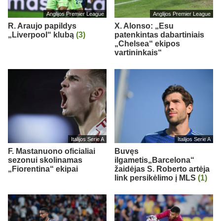
Anglijos Premier League
Anglijos Premier League
R. Araujo papildys
X. Alonso: „Esu
„Liverpool“ klubą
(3)
patenkintas dabartiniais
„Chelsea“ ekipos
vartininkais“
Italijos Serie A
Italijos Serie A
F. Mastanuono oficialiai
Buvęs
sezonui skolinamas
ilgametis„Barcelona“
„Fiorentina“ ekipai
žaidėjas S. Roberto artėja
link persikėlimo į MLS
(1)