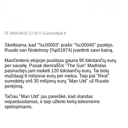
2004-04-02 17:33
© Eurofootball.lt
Skelbiama, kad "%c00003" prašo "%c00040" puolėjo,
Ruudo van Nistelrooy (%p01874) įvardinti savo kainą.
Mančesterio ekipoje puolėjas gauna 90 tūkstančių eurų
per savaitę. Pasak dienraščio "The Sun" Madridas
pasiruošęs jam mokėti 120 tūkstančių eurų. Tai būtų
maždaug 6 milijonai eurų per metus. Taip pat "Real"
sumokėtų virš 30 milijonų eurų "Man Utd" už Ruudo
perėjimą.
Tačiau "Man Utd" jau pareiškė, kad olandas
neparduodamas, ir taip užkirto kelią tolesniems
spėliojimams.