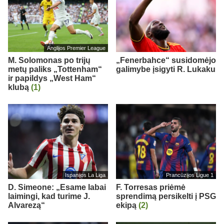
Anglijos Premier League
M. Solomonas po trijų
„Fenerbahce“ susidomėjo
metų paliks „Tottenham“
galimybe įsigyti R. Lukaku
ir papildys „West Ham“
klubą
(1)
Ispanijos La Liga
Prancūzijos Ligue 1
D. Simeone: „Esame labai
F. Torresas priėmė
laimingi, kad turime J.
sprendimą persikelti į PSG
Alvarezą“
ekipą
(2)