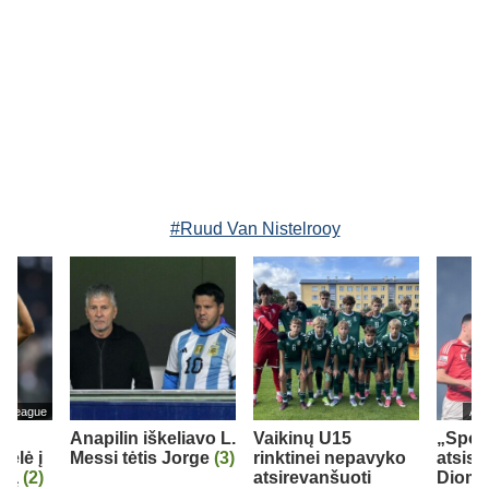
#Ruud Van Nistelrooy
er League
Ang
as
Anapilin iškeliavo L.
Vaikinų U15
„Sport
kėlė į
Messi tėtis Jorge
(3)
rinktinei nepavyko
atsisk
ubą
(2)
atsirevanšuoti
Dioma