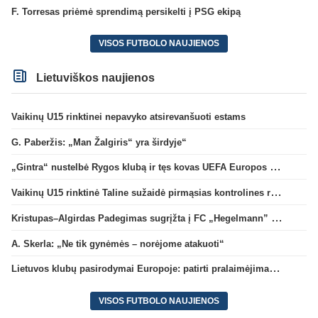
F. Torresas priėmė sprendimą persikelti į PSG ekipą
VISOS FUTBOLO NAUJIENOS
Lietuviškos naujienos
Vaikinų U15 rinktinei nepavyko atsirevanšuoti estams
G. Paberžis: „Man Žalgiris“ yra širdyje“
„Gintra“ nustelbė Rygos klubą ir tęs kovas UEFA Europos taurės atrankoje
Vaikinų U15 rinktinė Taline sužaidė pirmąsias kontrolines rungtynes
Kristupas–Algirdas Padegimas sugrįžta į FC „Hegelmann” B sudėtį
A. Skerla: „Ne tik gynėmės – norėjome atakuoti“
Lietuvos klubų pasirodymai Europoje: patirti pralaimėjimai Kroatijos atstovams
VISOS FUTBOLO NAUJIENOS