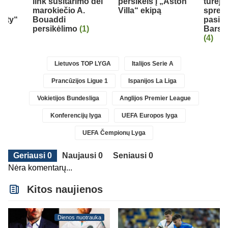
link susitarimo dėl
persikels į „Aston
turėjo
marokiečio A.
Villa“ ekipą
spren
City“
Bouaddi
pasiri
persikėlimo
(1)
Barse
(4)
Lietuvos TOP LYGA
Italijos Serie A
Prancūzijos Ligue 1
Ispanijos La Liga
Vokietijos Bundesliga
Anglijos Premier League
Konferencijų lyga
UEFA Europos lyga
UEFA Čempionų Lyga
Geriausi 0
Naujausi 0
Seniausi 0
Nėra komentarų...
Kitos naujienos
Dienos nuotrauka