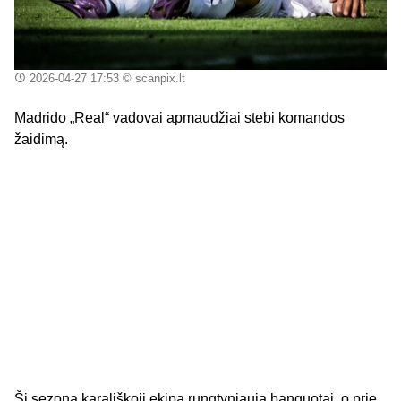
2026-04-27 17:53
© scanpix.lt
Madrido „Real“ vadovai apmaudžiai stebi komandos
žaidimą.
Šį sezoną karališkoji ekipa rungtyniauja banguotai, o prie