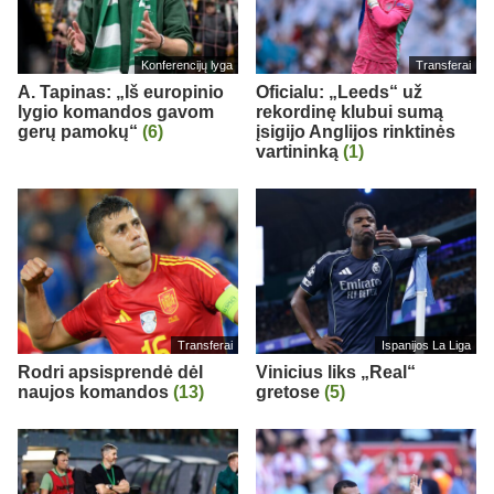
Konferencijų lyga
Transferai
A. Tapinas: „Iš europinio
Oficialu: „Leeds“ už
lygio komandos gavom
rekordinę klubui sumą
gerų pamokų“
(6)
įsigijo Anglijos rinktinės
vartininką
(1)
Transferai
Ispanijos La Liga
Rodri apsisprendė dėl
Vinicius liks „Real“
naujos komandos
(13)
gretose
(5)