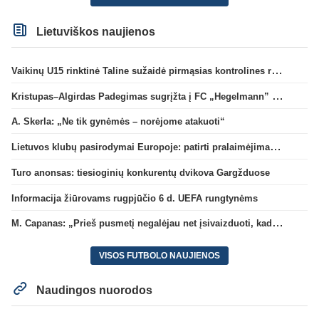
Lietuviškos naujienos
Vaikinų U15 rinktinė Taline sužaidė pirmąsias kontrolines rungtynes
Kristupas–Algirdas Padegimas sugrįžta į FC „Hegelmann” B sudėtį
A. Skerla: „Ne tik gynėmės – norėjome atakuoti“
Lietuvos klubų pasirodymai Europoje: patirti pralaimėjimai Kroatijos atstovams
Turo anonsas: tiesioginių konkurentų dvikova Gargžduose
Informacija žiūrovams rugpjūčio 6 d. UEFA rungtynėms
M. Capanas: „Prieš pusmetį negalėjau net įsivaizduoti, kad žaisime prieš „Hajduk“
VISOS FUTBOLO NAUJIENOS
Naudingos nuorodos