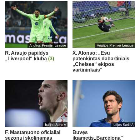
Anglijos Premier League
Anglijos Premier League
R. Araujo papildys
X. Alonso: „Esu
„Liverpool“ klubą
(3)
patenkintas dabartiniais
„Chelsea“ ekipos
vartininkais“
Italijos Serie A
Italijos Serie A
F. Mastanuono oficialiai
Buvęs
sezonui skolinamas
ilgametis„Barcelona“