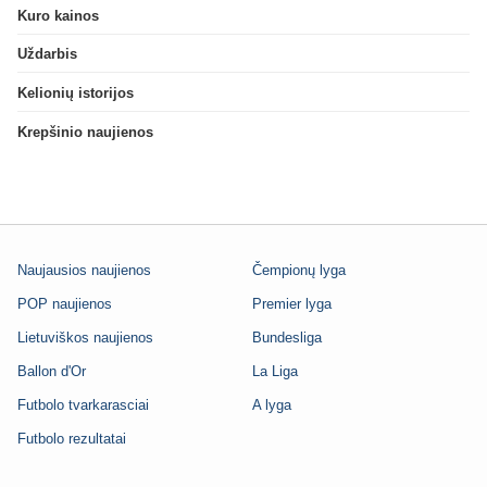
Kuro kainos
Uždarbis
Kelionių istorijos
Krepšinio naujienos
Naujausios naujienos
Čempionų lyga
POP naujienos
Premier lyga
Lietuviškos naujienos
Bundesliga
Ballon d'Or
La Liga
Futbolo tvarkarasciai
A lyga
Futbolo rezultatai