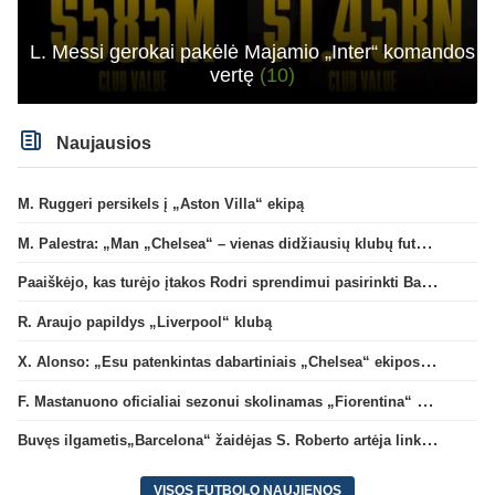
L. Messi gerokai pakėlė Majamio „Inter“ komandos
vertę
(10)
Naujausios
M. Ruggeri persikels į „Aston Villa“ ekipą
M. Palestra: „Man „Chelsea“ – vienas didžiausių klubų futbole“
Paaiškėjo, kas turėjo įtakos Rodri sprendimui pasirinkti Barselonos pusę
R. Araujo papildys „Liverpool“ klubą
X. Alonso: „Esu patenkintas dabartiniais „Chelsea“ ekipos vartininkais“
F. Mastanuono oficialiai sezonui skolinamas „Fiorentina“ ekipai
Buvęs ilgametis„Barcelona“ žaidėjas S. Roberto artėja link persikėlimo į MLS
VISOS FUTBOLO NAUJIENOS