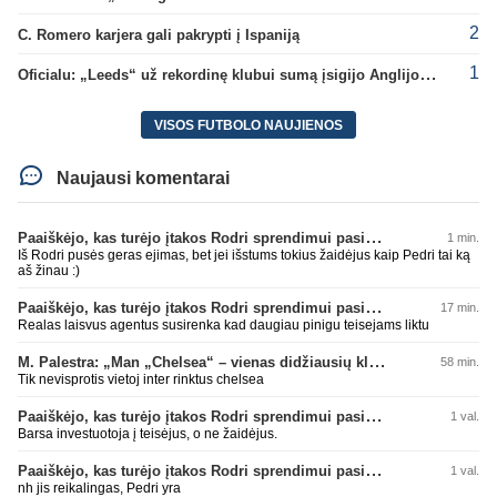
2
C. Romero karjera gali pakrypti į Ispaniją
1
Oficialu: „Leeds“ už rekordinę klubui sumą įsigijo Anglijos rinktinės vartininką
VISOS FUTBOLO NAUJIENOS
Naujausi komentarai
Paaiškėjo, kas turėjo įtakos Rodri sprendimui pasirinkti Barselonos pusę
1 min.
Iš Rodri pusės geras ejimas, bet jei išstums tokius žaidėjus kaip Pedri tai ką
aš žinau :)
Paaiškėjo, kas turėjo įtakos Rodri sprendimui pasirinkti Barselonos pusę
17 min.
Realas laisvus agentus susirenka kad daugiau pinigu teisejams liktu
M. Palestra: „Man „Chelsea“ – vienas didžiausių klubų futbole“
58 min.
Tik nevisprotis vietoj inter rinktus chelsea
Paaiškėjo, kas turėjo įtakos Rodri sprendimui pasirinkti Barselonos pusę
1 val.
Barsa investuotoja į teisėjus, o ne žaidėjus.
Paaiškėjo, kas turėjo įtakos Rodri sprendimui pasirinkti Barselonos pusę
1 val.
nh jis reikalingas, Pedri yra