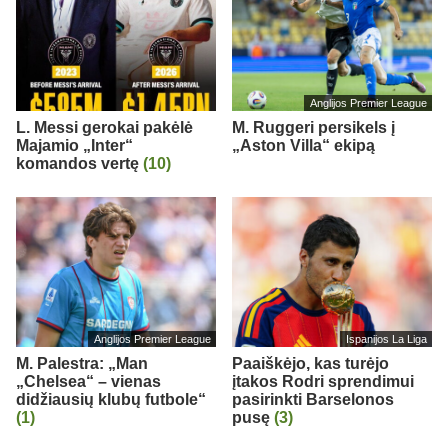
Anglijos Premier League
L. Messi gerokai pakėlė
M. Ruggeri persikels į
Majamio „Inter“
„Aston Villa“ ekipą
komandos vertę
(10)
Anglijos Premier League
Ispanijos La Liga
M. Palestra: „Man
Paaiškėjo, kas turėjo
„Chelsea“ – vienas
įtakos Rodri sprendimui
didžiausių klubų futbole“
pasirinkti Barselonos
(1)
pusę
(3)