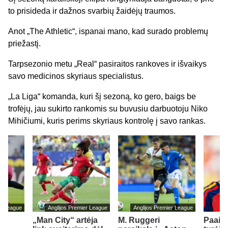
to prisideda ir dažnos svarbių žaidėjų traumos.
Anot „The Athletic“, ispanai mano, kad surado problemų
priežastį.
Tarpsezonio metu „Real“ pasiraitos rankoves ir išvaikys
savo medicinos skyriaus specialistus.
„La Liga“ komanda, kuri šį sezoną, ko gero, baigs be
trofėjų, jau sukirto rankomis su buvusiu darbuotoju Niko
Mihičiumi, kuris perims skyriaus kontrolę į savo rankas.
er League
Anglijos Premier League
Anglijos Premier League
„Man City“ artėja
M. Ruggeri
Paaišk