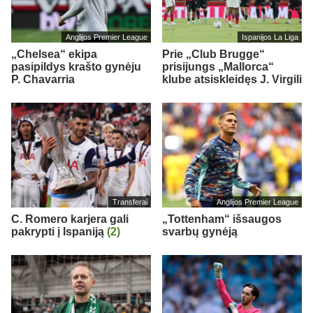
Anglijos Premier League
Ispanijos La Liga
„Chelsea“ ekipa
Prie „Club Brugge“
pasipildys krašto gynėju
prisijungs „Mallorca“
P. Chavarria
klube atsiskleidęs J. Virgili
Transferai
Anglijos Premier League
C. Romero karjera gali
„Tottenham“ išsaugos
pakrypti į Ispaniją
(2)
svarbų gynėją