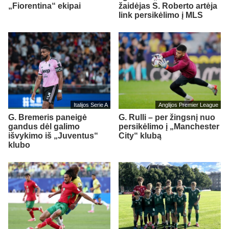
„Fiorentina“ ekipai
žaidėjas S. Roberto artėja
link persikėlimo į MLS
Italijos Serie A
Anglijos Premier League
G. Bremeris paneigė
G. Rulli – per žingsnį nuo
gandus dėl galimo
persikėlimo į „Manchester
išvykimo iš „Juventus“
City“ klubą
klubo