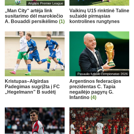
Anglijos Premier League
„Man City“ artėja link
Vaikinų U15 rinktinė Taline
susitarimo dėl marokiečio
sužaidė pirmąsias
A. Bouaddi persikėlimo
(1)
kontrolines rungtynes
Pasaulio futbolo čempionatas 2026
Kristupas–Algirdas
Argentinos federacijos
Padegimas sugrįžta į FC
prezidentas C. Tapia
„Hegelmann” B sudėtį
negailėjo pagyrų G.
Infantino
(4)