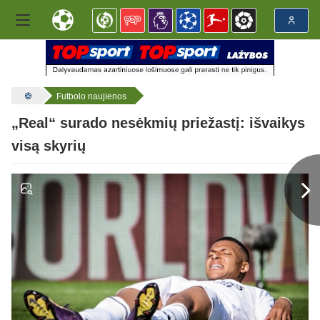
Futbolo naujienos
„Real“ surado nesėkmių priežastį: išvaikys
visą skyrių