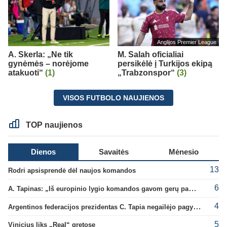
Anglijos Premier League
A. Skerla: „Ne tik
M. Salah oficialiai
gynėmės – norėjome
persikėlė į Turkijos ekipą
atakuoti“
(1)
„Trabzonspor“
(3)
VISOS FUTBOLO NAUJIENOS
TOP naujienos
Dienos
Savaitės
Mėnesio
13
Rodri apsisprendė dėl naujos komandos
6
A. Tapinas: „Iš europinio lygio komandos gavom gerų pamokų“
4
Argentinos federacijos prezidentas C. Tapia negailėjo pagyrų G. Infantino
5
Vinicius liks „Real“ gretose