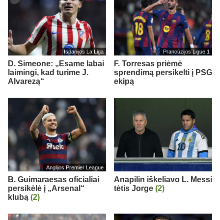
Ispanijos La Liga
Prancūzijos Ligue 1
D. Simeone: „Esame labai
F. Torresas priėmė
laimingi, kad turime J.
sprendimą persikelti į PSG
Alvarezą“
ekipą
Anglijos Premier League
B. Guimaraesas oficialiai
Anapilin iškeliavo L. Messi
persikėlė į „Arsenal“
tėtis Jorge
(2)
klubą
(2)