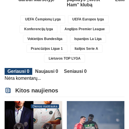
Ham“ klubą
UEFA Čempionų Lyga
UEFA Europos lyga
Konferencijų lyga
Anglijos Premier League
Vokietijos Bundesliga
Ispanijos La Liga
Prancūzijos Ligue 1
Italijos Serie A
Lietuvos TOP LYGA
Geriausi 0
Naujausi 0
Seniausi 0
Nėra komentarų...
Kitos naujienos
Dienos nuotrauka