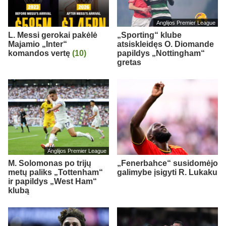
Anglijos Premier League
L. Messi gerokai pakėlė
„Sporting“ klube
Majamio „Inter“
atsiskleidęs O. Diomande
komandos vertę
(10)
papildys „Nottingham“
gretas
Anglijos Premier League
M. Solomonas po trijų
„Fenerbahce“ susidomėjo
metų paliks „Tottenham“
galimybe įsigyti R. Lukaku
ir papildys „West Ham“
klubą