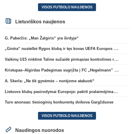
VISOS FUTBOLO NAUJIENOS
Lietuviškos naujienos
G. Paberžis: „Man Žalgiris“ yra širdyje“
„Gintra“ nustelbė Rygos klubą ir tęs kovas UEFA Europos taurės atrankoje
Vaikinų U15 rinktinė Taline sužaidė pirmąsias kontrolines rungtynes
Kristupas–Algirdas Padegimas sugrįžta į FC „Hegelmann” B sudėtį
A. Skerla: „Ne tik gynėmės – norėjome atakuoti“
Lietuvos klubų pasirodymai Europoje: patirti pralaimėjimai Kroatijos atstovams
Turo anonsas: tiesioginių konkurentų dvikova Gargžduose
VISOS FUTBOLO NAUJIENOS
Naudingos nuorodos