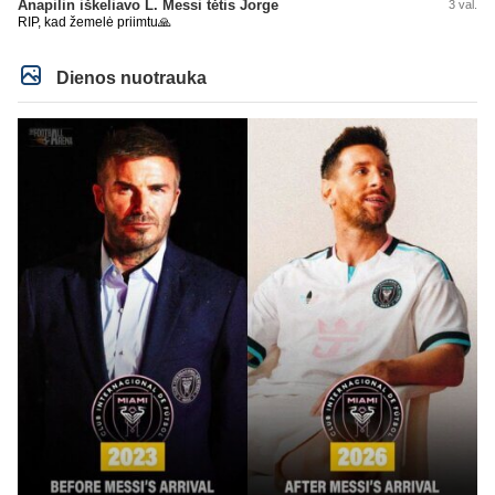
Anapilin iškeliavo L. Messi tėtis Jorge
3 val.
RIP, kad žemelė priimtu🙏
Dienos nuotrauka