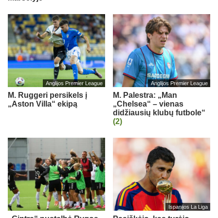
Anglijos Premier League
Anglijos Premier League
M. Ruggeri persikels į
M. Palestra: „Man
„Aston Villa“ ekipą
„Chelsea“ – vienas
didžiausių klubų futbole“
(2)
Ispanijos La Liga