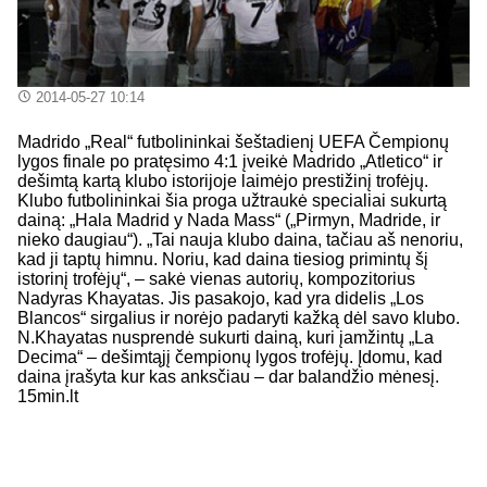
2014-05-27 10:14
Madrido „Real“ futbolininkai šeštadienį UEFA Čempionų
lygos finale po pratęsimo 4:1 įveikė Madrido „Atletico“ ir
dešimtą kartą klubo istorijoje laimėjo prestižinį trofėjų.
Klubo futbolininkai šia proga užtraukė specialiai sukurtą
dainą: „Hala Madrid y Nada Mass“ („Pirmyn, Madride, ir
nieko daugiau“). „Tai nauja klubo daina, tačiau aš nenoriu,
kad ji taptų himnu. Noriu, kad daina tiesiog primintų šį
istorinį trofėjų“, – sakė vienas autorių, kompozitorius
Nadyras Khayatas. Jis pasakojo, kad yra didelis „Los
Blancos“ sirgalius ir norėjo padaryti kažką dėl savo klubo.
N.Khayatas nusprendė sukurti dainą, kuri įamžintų „La
Decima“ – dešimtąjį čempionų lygos trofėjų. Įdomu, kad
daina įrašyta kur kas anksčiau – dar balandžio mėnesį.
15min.lt