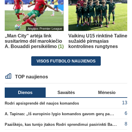
Anglijos Premier League
„Man City“ artėja link
Vaikinų U15 rinktinė Taline
susitarimo dėl marokiečio
sužaidė pirmąsias
A. Bouaddi persikėlimo
(1)
kontrolines rungtynes
VISOS FUTBOLO NAUJIENOS
TOP naujienos
Dienos
Savaitės
Mėnesio
13
Rodri apsisprendė dėl naujos komandos
6
A. Tapinas: „Iš europinio lygio komandos gavom gerų pamokų“
8
Paaiškėjo, kas turėjo įtakos Rodri sprendimui pasirinkti Barselonos pusę