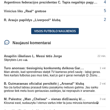
4
Argentinos federacijos prezidentas C. Tapia negailėjo pagyrų G. Infantino
5
Vinicius liks „Real“ gretose
2
R. Araujo papildys „Liverpool“ klubą
VISOS FUTBOLO NAUJIENOS
Naujausi komentarai
Anapilin iškeliavo L. Messi tėtis Jorge
22 min.
Stiprybės Leo ✊🙏
Turo anonsas: tiesioginių konkurentų dvikova Gargžduose
1 val.
Man atrodo, kad sprendimas statyti TV kameras prieš saulę - labai geras.
Nes kartais futbolas pas mus toks, kad jo gal ir gerai nematyti 😉 Žiūriu
transliaciją iš DG stadiono, tai negaliu atsidžiaugt tribūnos vaizdu - tuščia,
kaip alaus butelys, kurį ką tik išmaukiau. Linkėjimai Tadui (slapyvardžiu „apie
B. Guimaraesas oficialiai persikėlė į „Arsenal“ klubą
2 val.
nieką“), kuris kiek girdėjau, įpūtė akis varvinančių transliacijų dvasią 😀
Na cia turbut labiau prasauti tokiu pasakymu nebuvo galima. Jau sarku
gretose tiek metu buvo geriausias zaidejas, tai neprapuls ir arsenale.
M. Palestra: „Man „Chelsea“ – vienas didžiausių klubų futbole“
3 val.
Klounai east, sudauzytu I vienus vartus inter ta jusu mirusia komanda😀