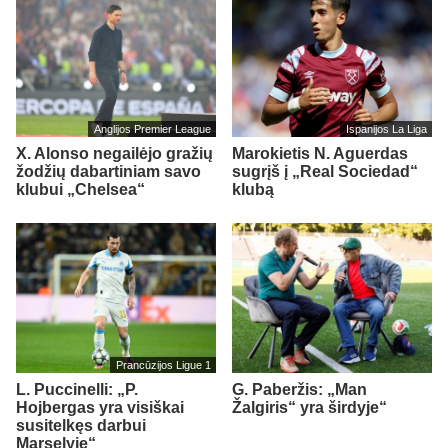
Anglijos Premier League
Ispanijos La Liga
X. Alonso negailėjo gražių
Marokietis N. Aguerdas
žodžių dabartiniam savo
sugrįš į „Real Sociedad“
klubui „Chelsea“
klubą
Prancūzijos Ligue 1
L. Puccinelli: „P.
G. Paberžis: „Man
Hojbergas yra visiškai
Žalgiris“ yra širdyje“
susitelkęs darbui
Marselyje“