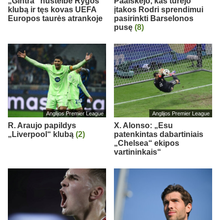
„Gintra“ nustelbė Rygos
Paaiškėjo, kas turėjo
klubą ir tęs kovas UEFA
įtakos Rodri sprendimui
Europos taurės atrankoje
pasirinkti Barselonos
pusę
(8)
Anglijos Premier League
Anglijos Premier League
R. Araujo papildys
X. Alonso: „Esu
„Liverpool“ klubą
(2)
patenkintas dabartiniais
„Chelsea“ ekipos
vartininkais“