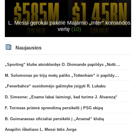
L. Messi gerokai pakėlė Majamio „Inter“ komandos
vertę
(10)
Naujausios
„Sporting“ klube atsiskleidęs O. Diomande papildys „Nottingham“ gretas
M. Solomonas po trijų metų paliks „Tottenham“ ir papildys „West Ham“ klubą
„Fenerbahce“ susidomėjo galimybe įsigyti R. Lukaku
D. Simeone: „Esame labai laimingi, kad turime J. Alvarezą“
F. Torresas priėmė sprendimą persikelti į PSG ekipą
B. Guimaraesas oficialiai persikėlė į „Arsenal“ klubą
Anapilin iškeliavo L. Messi tėtis Jorge