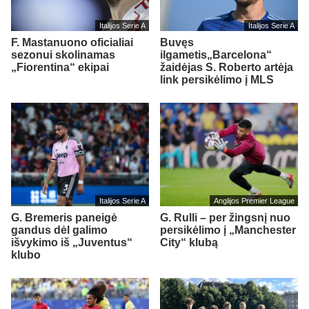
Italijos Serie A
Italijos Serie A
F. Mastanuono oficialiai
Buvęs
sezonui skolinamas
ilgametis„Barcelona“
„Fiorentina“ ekipai
žaidėjas S. Roberto artėja
link persikėlimo į MLS
Italijos Serie A
Anglijos Premier League
G. Bremeris paneigė
G. Rulli – per žingsnį nuo
gandus dėl galimo
persikėlimo į „Manchester
išvykimo iš „Juventus“
City“ klubą
klubo