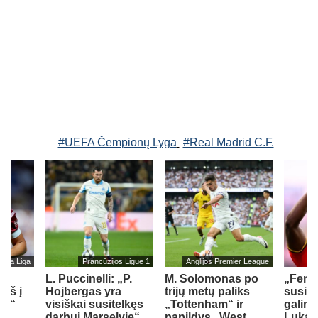
#UEFA Čempionų Lyga
#Real Madrid C.F.
s La Liga
Prancūzijos Ligue 1
Anglijos Premier League
L. Puccinelli: „P.
M. Solomonas po
„Fene
įš į
Hojbergas yra
trijų metų paliks
susid
ad“
visiškai susitelkęs
„Tottenham“ ir
galimy
darbui Marselyje“
papildys „West
Lukak