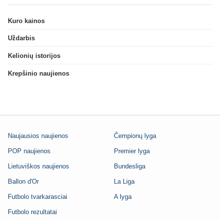
Kuro kainos
Uždarbis
Kelionių istorijos
Krepšinio naujienos
Naujausios naujienos
Čempionų lyga
POP naujienos
Premier lyga
Lietuviškos naujienos
Bundesliga
Ballon d'Or
La Liga
Futbolo tvarkarasciai
A lyga
Futbolo rezultatai