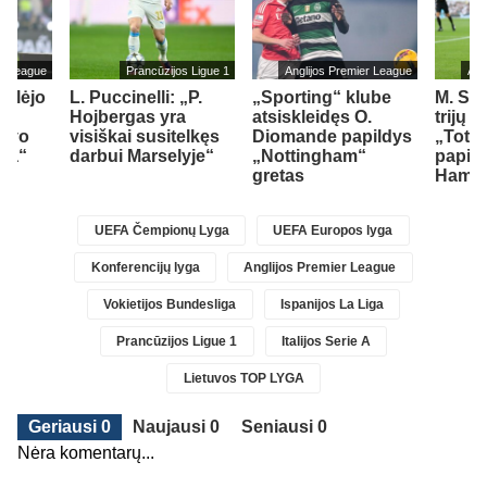
er League
Prancūzijos Ligue 1
Anglijos Premier League
Ang
ailėjo
L. Puccinelli: „P.
„Sporting“ klube
M. So
Hojbergas yra
atsiskleidęs O.
trijų 
savo
visiškai susitelkęs
Diomande papildys
„Totte
sea“
darbui Marselyje“
„Nottingham“
papil
gretas
Ham“ 
UEFA Čempionų Lyga
UEFA Europos lyga
Konferencijų lyga
Anglijos Premier League
Vokietijos Bundesliga
Ispanijos La Liga
Prancūzijos Ligue 1
Italijos Serie A
Lietuvos TOP LYGA
Geriausi 0
Naujausi 0
Seniausi 0
Nėra komentarų...