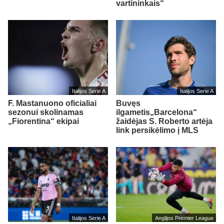
vartininkais“
Italijos Serie A
Italijos Serie A
F. Mastanuono oficialiai
Buvęs
sezonui skolinamas
ilgametis„Barcelona“
„Fiorentina“ ekipai
žaidėjas S. Roberto artėja
link persikėlimo į MLS
Italijos Serie A
Anglijos Premier League