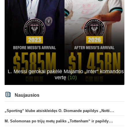
L. Messi gerokai pakėlė Majamio „Inter“ komandos
vertę
(10)
Naujausios
„Sporting“ klube atsiskleidęs O. Diomande papildys „Nottingham“ gretas
M. Solomonas po trijų metų paliks „Tottenham“ ir papildys „West Ham“ klubą