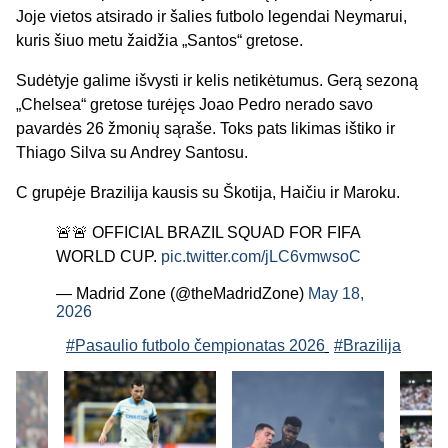
Joje vietos atsirado ir šalies futbolo legendai Neymarui,
kuris šiuo metu žaidžia „Santos“ gretose.
Sudėtyje galime išvysti ir kelis netikėtumus. Gerą sezoną
„Chelsea“ gretose turėjęs Joao Pedro nerado savo
pavardės 26 žmonių sąraše. Toks pats likimas ištiko ir
Thiago Silva su Andrey Santosu.
C grupėje Brazilija kausis su Škotija, Haičiu ir Maroku.
🚨🚨 OFFICIAL BRAZIL SQUAD FOR FIFA
WORLD CUP.
pic.twitter.com/jLC6vmwsoC
— Madrid Zone (@theMadridZone)
May 18,
2026
#Pasaulio futbolo čempionatas 2026
#Brazilija