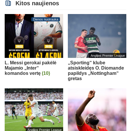
Kitos naujienos
Dienos nuotrauka
Anglijos Premier League
L. Messi gerokai pakėlė
„Sporting“ klube
Majamio „Inter“
atsiskleidęs O. Diomande
komandos vertę
(10)
papildys „Nottingham“
gretas
Anglijos Premier League