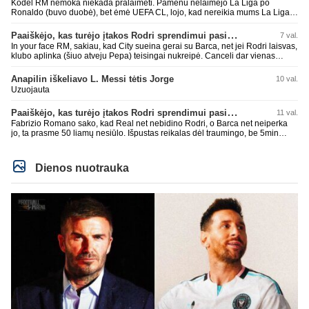
Kodėl RM nemoka niekada pralaimėti. Pamenu nelaimėjo La Liga po
Ronaldo (buvo duobė), bet ėmė UEFA CL, lojo, kad nereikia mums La Liga,
kaip n metų nepasisekė laimėti dar tada Benzema lyg užmetė, kad nori
laimėti La Liga. Dabar vėl gavo nuo Barcos ir Rodri ateina ne pas juos, vėl
Paaiškėjo, kas turėjo įtakos Rodri sprendimui pasirinkti Barselonos pusę
7 val.
nereikia mums jo, senas ir t.t. Gal davai vyriškai priimkit tuos pralaimėjimus
In your face RM, sakiau, kad City sueina gerai su Barca, net jei Rodri laisvas,
be kvailų nereikia, nenorim ir t.t.
klubo aplinka (šiuo atveju Pepa) teisingai nukreipė. Canceli dar vienas
buves Rodri bendraklubis, bus įdomus sezonas. Abu apsipirko neblogai.
Super
Anapilin iškeliavo L. Messi tėtis Jorge
10 val.
Uzuojauta
Paaiškėjo, kas turėjo įtakos Rodri sprendimui pasirinkti Barselonos pusę
11 val.
Fabrizio Romano sako, kad Real net nebidino Rodri, o Barca net neiperka
jo, ta prasme 50 liamų nesiūlo. Išpustas reikalas dėl traumingo, be 5min
dieduko.
Dienos nuotrauka