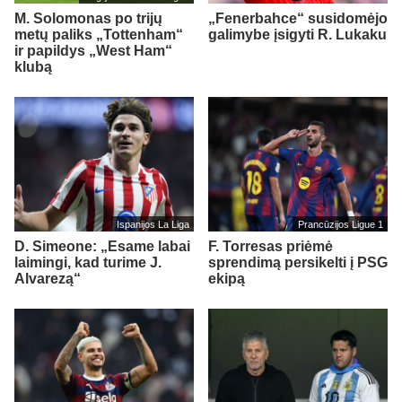
M. Solomonas po trijų
„Fenerbahce“ susidomėjo
metų paliks „Tottenham“
galimybe įsigyti R. Lukaku
ir papildys „West Ham“
klubą
Ispanijos La Liga
Prancūzijos Ligue 1
D. Simeone: „Esame labai
F. Torresas priėmė
laimingi, kad turime J.
sprendimą persikelti į PSG
Alvarezą“
ekipą