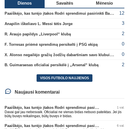
Dienos
Savaitės
Mėnesio
12
Paaiškėjo, kas turėjo įtakos Rodri sprendimui pasirinkti Barselonos pusę
3
Anapilin iškeliavo L. Messi tėtis Jorge
2
R. Araujo papildys „Liverpool“ klubą
0
F. Torresas priėmė sprendimą persikelti į PSG ekipą
0
X. Alonso negailėjo gražių žodžių dabartiniam savo klubui „Chelsea“
2
B. Guimaraesas oficialiai persikėlė į „Arsenal“ klubą
VISOS FUTBOLO NAUJIENOS
Naujausi komentarai
Paaiškėjo, kas turėjo įtakos Rodri sprendimui pasirinkti Barselonos pusę
1 val.
Davai gal jau nebesvaik. Oficialiai ne vienas bidas nebuvo pateiktas. Jei jis
būtų buvęs reikalingas, būtų buvęs ir bidas.
Paaiškėjo, kas turėjo įtakos Rodri sprendimui pasirinkti Barselonos pusę
6 val.