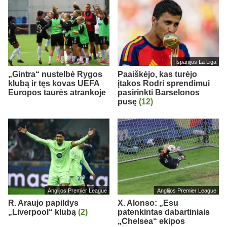
Ispanijos La Liga
„Gintra“ nustelbė Rygos
Paaiškėjo, kas turėjo
klubą ir tęs kovas UEFA
įtakos Rodri sprendimui
Europos taurės atrankoje
pasirinkti Barselonos
pusę
(12)
Anglijos Premier League
Anglijos Premier League
R. Araujo papildys
X. Alonso: „Esu
„Liverpool“ klubą
(2)
patenkintas dabartiniais
„Chelsea“ ekipos