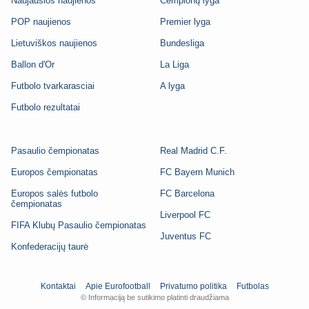
Naujausios naujienos
Čempionų lyga
POP naujienos
Premier lyga
Lietuviškos naujienos
Bundesliga
Ballon d'Or
La Liga
Futbolo tvarkarasciai
A lyga
Futbolo rezultatai
Pasaulio čempionatas
Real Madrid C.F.
Europos čempionatas
FC Bayern Munich
Europos salės futbolo
FC Barcelona
čempionatas
Liverpool FC
FIFA Klubų Pasaulio čempionatas
Juventus FC
Konfederacijų taurė
Kontaktai
Apie Eurofootball
Privatumo politika
Futbolas
© Informaciją be sutikimo platinti draudžiama