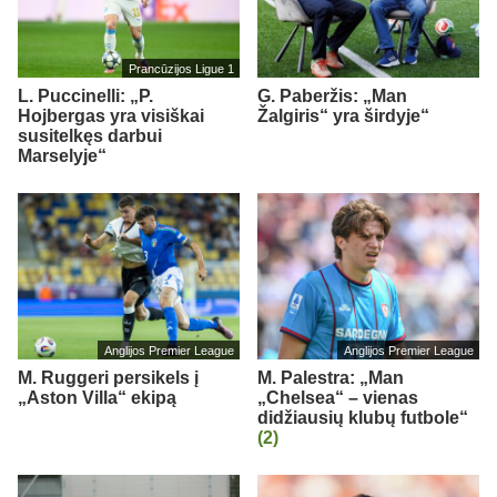
Prancūzijos Ligue 1
L. Puccinelli: „P.
G. Paberžis: „Man
Hojbergas yra visiškai
Žalgiris“ yra širdyje“
susitelkęs darbui
Marselyje“
Anglijos Premier League
Anglijos Premier League
M. Ruggeri persikels į
M. Palestra: „Man
„Aston Villa“ ekipą
„Chelsea“ – vienas
didžiausių klubų futbole“
(2)