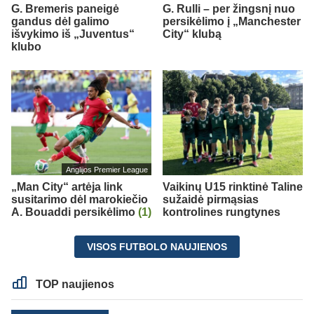
G. Bremeris paneigė
G. Rulli – per žingsnį nuo
gandus dėl galimo
persikėlimo į „Manchester
išvykimo iš „Juventus“
City“ klubą
klubo
Anglijos Premier League
„Man City“ artėja link
Vaikinų U15 rinktinė Taline
susitarimo dėl marokiečio
sužaidė pirmąsias
A. Bouaddi persikėlimo
(1)
kontrolines rungtynes
VISOS FUTBOLO NAUJIENOS
TOP naujienos