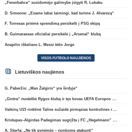
„Fenerbahce“ susidomėjo galimybe įsigyti R. Lukaku
D. Simeone: „Esame labai laimingi, kad turime J. Alvarezą“
F. Torresas priėmė sprendimą persikelti į PSG ekipą
B. Guimaraesas oficialiai persikėlė į „Arsenal“ klubą
Anapilin iškeliavo L. Messi tėtis Jorge
VISOS FUTBOLO NAUJIENOS
Lietuviškos naujienos
G. Paberžis: „Man Žalgiris“ yra širdyje“
„Gintra“ nustelbė Rygos klubą ir tęs kovas UEFA Europos taurės atrankoje
Vaikinų U15 rinktinė Taline sužaidė pirmąsias kontrolines rungtynes
Kristupas–Algirdas Padegimas sugrįžta į FC „Hegelmann” B sudėtį
A. Skerla: „Ne tik gynėmės – norėjome atakuoti“