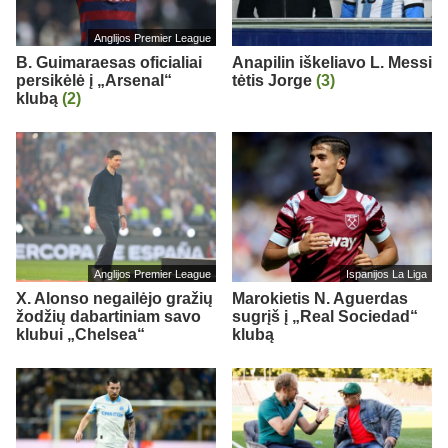
Anglijos Premier League
B. Guimaraesas oficialiai
Anapilin iškeliavo L. Messi
persikėlė į „Arsenal“
tėtis Jorge
(3)
klubą
(2)
Anglijos Premier League
Ispanijos La Liga
X. Alonso negailėjo gražių
Marokietis N. Aguerdas
žodžių dabartiniam savo
sugrįš į „Real Sociedad“
klubui „Chelsea“
klubą