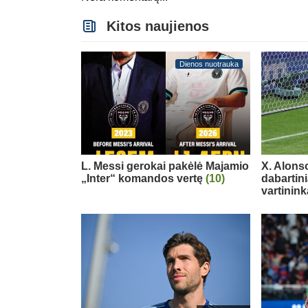
Kitos naujienos
Dienos nuotrauka
L. Messi gerokai pakėlė Majamio
X. Alons
„Inter“ komandos vertę
(10)
dabartin
vartinink