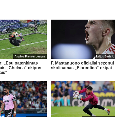
Anglijos Premier League
Italijos Serie A
o: „Esu patenkintas
F. Mastanuono oficialiai sezonui
iais „Chelsea“ ekipos
skolinamas „Fiorentina“ ekipai
ais“