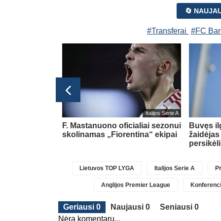
🔄 NAUJA
#Transferai
#FC Bar
glijos Premier League
Italijos Serie A
pasipildys
F. Mastanuono oficialiai sezonui
Buvęs i
Chavarria
skolinamas „Fiorentina“ ekipai
žaidėjas
persikėl
Lietuvos TOP LYGA
Italijos Serie A
Pr
Anglijos Premier League
Konferenci
Geriausi 0
Naujausi 0
Seniausi 0
Nėra komentarų...