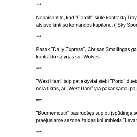
***
Nepaisant to, kad "Cardiff" siūlė kontraktą Troy
atsisveikinti su komandos kapitonu. ("Sky Spor
***
Pasak "Daily Express", Chrisas Smallingas gal
kontrakto sąlygas su "Wolves".
***
"West Ham" taip pat aktyviai stebi "Porto" due
nėra tikras, ar "West Ham" yra pakankamai paj
***
"Bournemouth" pasiruošęs suploti įspūdingą su
praėjusiame sezone žaidęs kolumbietis "Levante
***