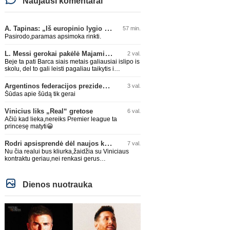
Naujausi komentarai
A. Tapinas: „Iš europinio lygio komandos gavom gerų pamokų“
57 min.
Pasirodo,paramas apsimoka rinkti.
L. Messi gerokai pakėlė Majamio „Inter“ komandos vertę
2 val.
Beje ta pati Barca siais metais galiausiai islipo is
skolu, del to gali leisti pagaliau taikytis i
komandos pildyma ka ir daro su Adeyemi, Rodri,
visa Julian Alvarez saga.
Argentinos federacijos prezidentas C. Tapia negailėjo pagyrų G. Infantino
3 val.
Šūdas apie šūdą tik gerai
Vinicius liks „Real“ gretose
6 val.
Ačiū kad lieka,nereiks Premier league ta
princesę matyti😀
Rodri apsisprendė dėl naujos komandos
7 val.
Nu čia realui bus kliurka,žaidžia su Viniciaus
kontraktu geriau,nei renkasi gerus
žaidėjus...kolkas ne vienas nebuvo geras
Dienos nuotrauka