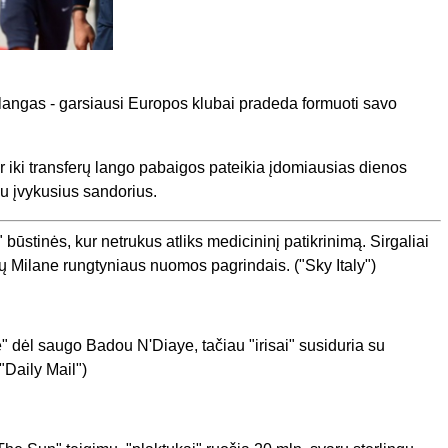
ų langas - garsiausi Europos klubai pradeda formuoti savo
ir iki transferų lango pabaigos pateikia įdomiausias dienos
u įvykusius sandorius.
būstinės, kur netrukus atliks medicininį patikrinimą. Sirgaliai
žių Milane rungtyniaus nuomos pagrindais. ("Sky Italy")
" dėl saugo Badou N'Diaye, tačiau "irisai" susiduria su
"Daily Mail")