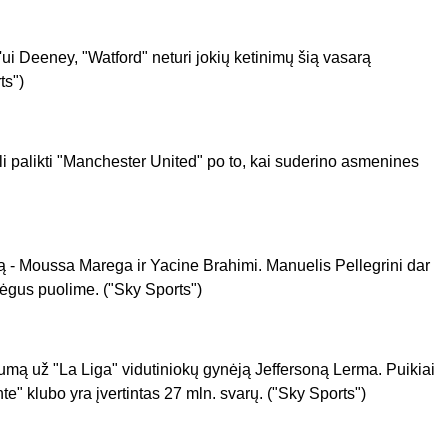
'ui Deeney, "Watford" neturi jokių ketinimų šią vasarą
ts")
i palikti "Manchester United" po to, kai suderino asmenines
tą - Moussa Marega ir Yacine Brahimi. Manuelis Pellegrini dar
ėgus puolime. ("Sky Sports")
mą už "La Liga" vidutiniokų gynėją Jeffersoną Lerma. Puikiai
" klubo yra įvertintas 27 mln. svarų. ("Sky Sports")