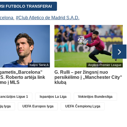
USI FUTBOLO TRANSFERAI
celona
#Club Atletico de Madrid S.A.D.
Italijos Serie A
Anglijos Premier League
lgametis„Barcelona“
G. Rulli – per žingsnį nuo
 S. Roberto artėja link
persikėlimo į „Manchester City“
imo į MLS
klubą
ancūzijos Ligue 1
Ispanijos La Liga
Vokietijos Bundesliga
jų lyga
UEFA Europos lyga
UEFA Čempionų Lyga