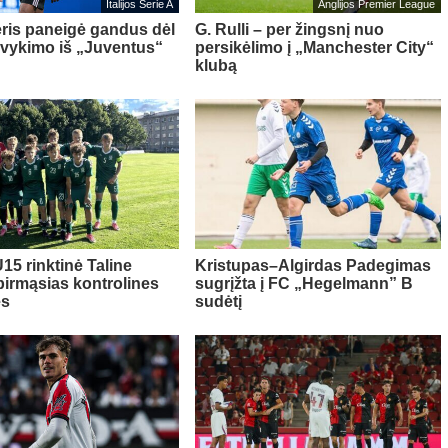
Italijos Serie A
Anglijos Premier League
ris paneigė gandus dėl
G. Rulli – per žingsnį nuo
švykimo iš „Juventus“
persikėlimo į „Manchester City“
klubą
15 rinktinė Taline
Kristupas–Algirdas Padegimas
pirmąsias kontrolines
sugrįžta į FC „Hegelmann” B
es
sudėtį