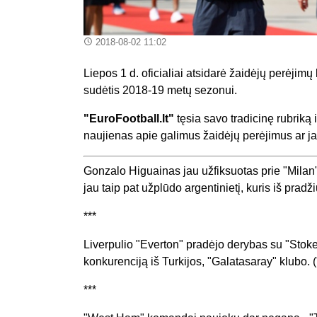
2018-08-02 11:02
Liepos 1 d. oficialiai atsidarė žaidėjų perėjim
sudėtis 2018-19 metų sezonui.
"EuroFootball.lt"
tęsia savo tradicinę rubriką 
naujienas apie galimus žaidėjų perėjimus ar ja
Gonzalo Higuainas jau užfiksuotas prie "Milan" 
jau taip pat užplūdo argentinietį, kuris iš prad
***
Liverpulio "Everton" pradėjo derybas su "Stoke
konkurenciją iš Turkijos, "Galatasaray" klubo. (
***