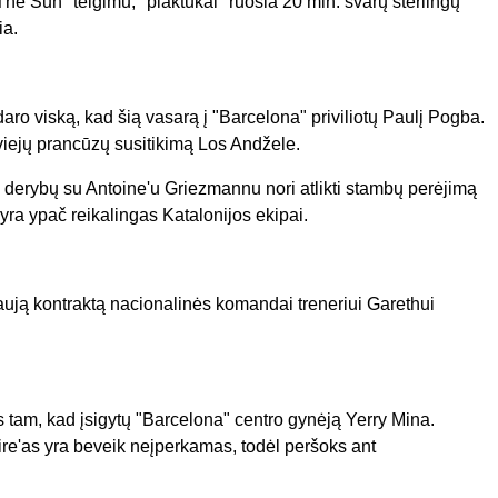
 Sun" teigimu, "plaktukai" ruošia 20 mln. svarų sterlingų
ia.
aro viską, kad šią vasarą į "Barcelona" priviliotų Paulį Pogba.
viejų prancūzų susitikimą Los Andžele.
 derybų su Antoine'u Griezmannu nori atlikti stambų perėjimą
 yra ypač reikalingas Katalonijos ekipai.
naują kontraktą nacionalinės komandai treneriui Garethui
 tam, kad įsigytų "Barcelona" centro gynėją Yerry Mina.
ire'as yra beveik neįperkamas, todėl peršoks ant