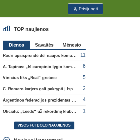
Prisijungti
TOP naujienos
Dienos
Savaitės
Mėnesio
11
Rodri apsisprendė dėl naujos komandos
6
A. Tapinas: „Iš europinio lygio komandos gavom gerų pamokų“
5
Vinicius liks „Real“ gretose
2
C. Romero karjera gali pakrypti į Ispaniją
4
Argentinos federacijos prezidentas C. Tapia negailėjo pagyrų G. Infantino
1
Oficialu: „Leeds“ už rekordinę klubui sumą įsigijo Anglijos rinktinės vartininką
VISOS FUTBOLO NAUJIENOS