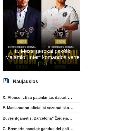
L. Messi gerokai pakėlė
Majamio „Inter“ komandos vertę
(10)
Naujausios
X. Alonso: „Esu patenkintas dabartiniais „Chelsea“ ekipos vartininkais“
F. Mastanuono oficialiai sezonui skolinamas „Fiorentina“ ekipai
Buvęs ilgametis„Barcelona“ žaidėjas S. Roberto artėja link persikėlimo į MLS
G. Bremeris paneigė gandus dėl galimo išvykimo iš „Juventus“ klubo