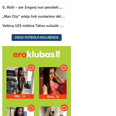
G. Rulli – per žingsnį nuo persikėlimo į „Manchester City“ klubą
„Man City“ artėja link susitarimo dėl marokiečio A. Bouaddi persikėlimo
Vaikinų U15 rinktinė Taline sužaidė pirmąsias kontrolines rungtynes
VISOS FUTBOLO NAUJIENOS