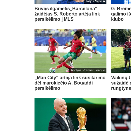
Italijos Serie A
Buvęs ilgametis„Barcelona“
G. Breme
žaidėjas S. Roberto artėja link
galimo i
persikėlimo į MLS
klubo
Anglijos Premier League
„Man City“ artėja link susitarimo
Vaikinų U
dėl marokiečio A. Bouaddi
sužaidė 
persikėlimo
rungtyn