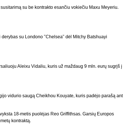
e susitarimą su be kontrakto esančiu vokiečiu Maxu Meyeriu.
ti derybas su Londono "Chelsea" dėl Mitchy Batshuayi
saliuoju Aleixu Vidaliu, kuris už maždaug 9 mln. eurų sugrįš į
igijo vidurio saugą Cheikhou Kouyate, kuris padėjo parašą ant
vyksta 18-metis puolėjas Reo Griffithsas. Garsių Europos
 metų kontraktą.