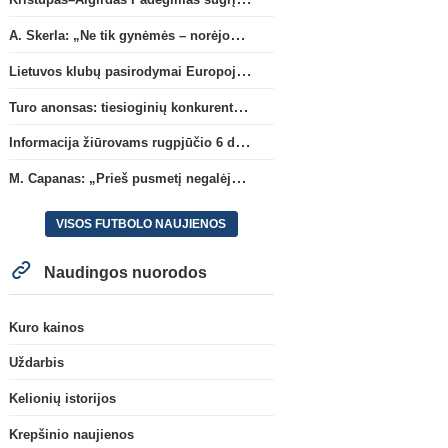
A. Skerla: „Ne tik gynėmės – norėjome atakuoti“
Lietuvos klubų pasirodymai Europoje: patirti pralaimėjimai Kroatijos atstovams
Turo anonsas: tiesioginių konkurentų dvikova Gargžduose
Informacija žiūrovams rugpjūčio 6 d. UEFA rungtynėms
M. Capanas: „Prieš pusmetį negalėjau net įsivaizduoti, kad žaisime prieš „Hajduk“
VISOS FUTBOLO NAUJIENOS
Naudingos nuorodos
Kuro kainos
Uždarbis
Kelionių istorijos
Krepšinio naujienos