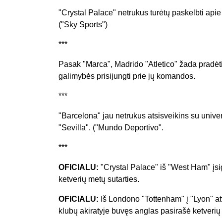
"Crystal Palace" netrukus turėtų paskelbti api
("Sky Sports")
***
Pasak "Marca", Madrido "Atletico" žada pradė
galimybės prisijungti prie jų komandos.
***
"Barcelona" jau netrukus atsisveikins su univer
"Sevilla". ("Mundo Deportivo".
***
OFICIALU:
"Crystal Palace" iš "West Ham" įs
ketverių metų sutarties.
OFICIALU:
Iš Londono "Tottenham" į "Lyon" at
klubų akiratyje buvęs anglas pasirašė ketverių