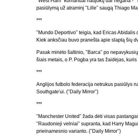
"West Ham" komandai naujokų dar negana - "The
pasiūlymą už atraminį "Lille" saugą Thiago Ma
***
"Mundo Deportivo" teigia, kad Ericas Abidalis d
Kiek anksčiau buvo pranešta apie slaptą šių d
Pasak minėto šaltinio, "Barca" po nepavykusių
šiais metais, o P. Pogba yra tas žaidėjas, kuris
***
Anglijos futbolo federacija netrukus pasiūlys 
Southgate'ui. ("Daily Mirror")
***
"Manchester United" žada dėti visas pastangas
"Raudonieji velniai" supranta, kad Harry Magu
prieinamesnio varianto. ("Daily Mirror")