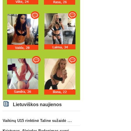
Anglijos Premier League
„Man City“ artėja link
Vaikinų U15 rinktinė Tali
susitarimo dėl marokiečio A.
sužaidė pirmąsias kontro
Bouaddi persikėlimo
rungtynes
Lietuviškos naujienos
Vaikinų U15 rinktinė Taline sužaidė pirmąsias kontrolines rungtynes
Kristupas–Algirdas Padegimas sugrįžta į FC „Hegelmann” B sudėtį