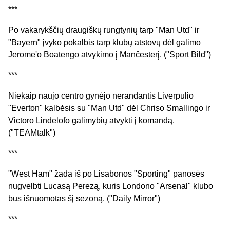
***
Po vakarykščių draugiškų rungtynių tarp "Man Utd" ir
"Bayern" įvyko pokalbis tarp klubų atstovų dėl galimo
Jerome'o Boatengo atvykimo į Mančesterį. ("Sport Bild")
***
Niekaip naujo centro gynėjo nerandantis Liverpulio
"Everton" kalbėsis su "Man Utd" dėl Chriso Smallingo ir
Victoro Lindelofo galimybių atvykti į komandą.
("TEAMtalk")
***
"West Ham" žada iš po Lisabonos "Sporting" panosės
nugvelbti Lucasą Perezą, kuris Londono "Arsenal" klubo
bus išnuomotas šį sezoną. ("Daily Mirror")
***