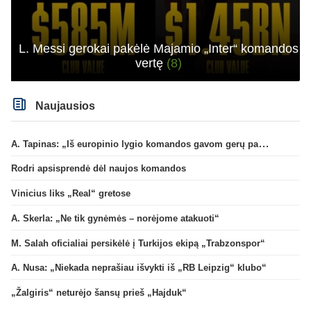
L. Messi gerokai pakėlė Majamio „Inter“ komandos
vertę
(8)
Naujausios
A. Tapinas: „Iš europinio lygio komandos gavom gerų pamokų“
Rodri apsisprendė dėl naujos komandos
Vinicius liks „Real“ gretose
A. Skerla: „Ne tik gynėmės – norėjome atakuoti“
M. Salah oficialiai persikėlė į Turkijos ekipą „Trabzonspor“
A. Nusa: „Niekada neprašiau išvykti iš „RB Leipzig“ klubo“
„Žalgiris“ neturėjo šansų prieš „Hajduk“