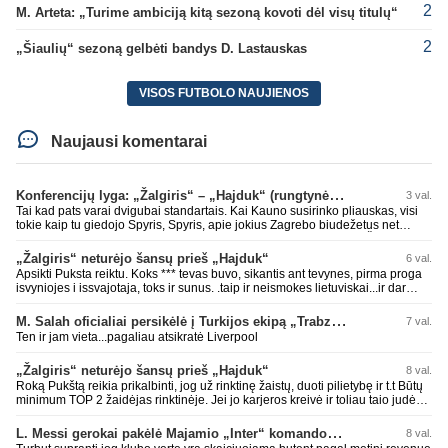
2
M. Arteta: „Turime ambiciją kitą sezoną kovoti dėl visų titulų“
2
„Šiaulių“ sezoną gelbėti bandys D. Lastauskas
VISOS FUTBOLO NAUJIENOS
Naujausi komentarai
Konferencijų lyga: „Žalgiris“ – „Hajduk“ (rungtynės tiesiogiai)
3 val.
Tai kad pats varai dvigubai standartais. Kai Kauno susirinko pliauskas, visi
tokie kaip tu giedojo Spyris, Spyris, apie jokius Zagrebo biudežetus net
nekalbėjot. Dabar kai Spartakas gavo per rudają, tai jau pz BIUDŽETAS
daug didesnis. Tfu ant tokių.
„Žalgiris“ neturėjo šansų prieš „Hajduk“
6 val.
Apsikti Puksta reiktu. Koks *** tevas buvo, sikantis ant tevynes, pirma proga
isvyniojes i issvajotaja, toks ir sunus. .taip ir neismokes lietuviskai...ir dar
pasimaives pries ziurovus po golo...aciu, ne...nebent vertybiu neturintis
laurynas ikalbins
M. Salah oficialiai persikėlė į Turkijos ekipą „Trabzonspor“
7 val.
Ten ir jam vieta...pagaliau atsikratė Liverpool
„Žalgiris“ neturėjo šansų prieš „Hajduk“
8 val.
Roką Pukštą reikia prikalbinti, jog už rinktinę žaistų, duoti pilietybę ir t.t Būtų
minimum TOP 2 žaidėjas rinktinėje. Jei jo karjeros kreivė ir toliau taio judės,
bus per vėlu po to, nes JAV ji pasikvies žaisti.
L. Messi gerokai pakėlė Majamio „Inter“ komandos vertę
8 val.