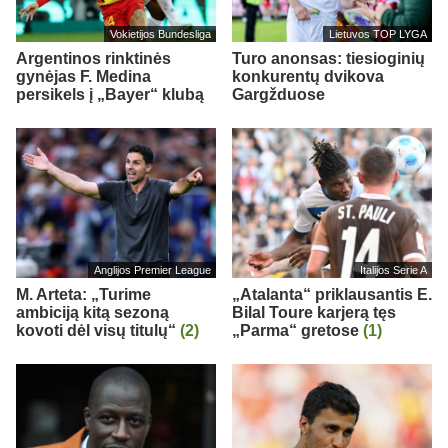
Vokietijos Bundesliga
Lietuvos TOP LYGA
Argentinos rinktinės
Turo anonsas: tiesioginių
gynėjas F. Medina
konkurentų dvikova
persikels į „Bayer“ klubą
Gargžduose
Anglijos Premier League
Italijos Serie A
M. Arteta: „Turime
„Atalanta“ priklausantis E.
ambiciją kitą sezoną
Bilal Toure karjerą tęs
kovoti dėl visų titulų“
(2)
„Parma“ gretose
(1)