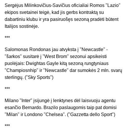
Sergėjus Milinkovičius-Savičius oficialiai Romos "Lazio"
ekipos svetainei teigė, kad jis gerbs kontraktą su
dabartiniu klubu ir yra pasiruošęs sezoną pradėti būtent
Italijos sostinėje.
***
Salomonas Rondonas jau atvyksta į "Newcastle" -
"šarkos" susitarė į "West Brom" sezonui apsikeisti
puolėjais: Dwightas Gayle kitą sezoną rungtyniaus
"Champiosnhip" ir "Newcastle" dar sumokės 2 mln. svarų
sterlingų. ("Sky Sports")
***
Milano "Inter" įsijungė į lenktynes dėl laisvuoju agentu
esančio Bernardo. Brazilo paslaugomis taip pat domisi
"Milan" ir Londono "Chelsea". ("Gazzetta dello Sport")
***