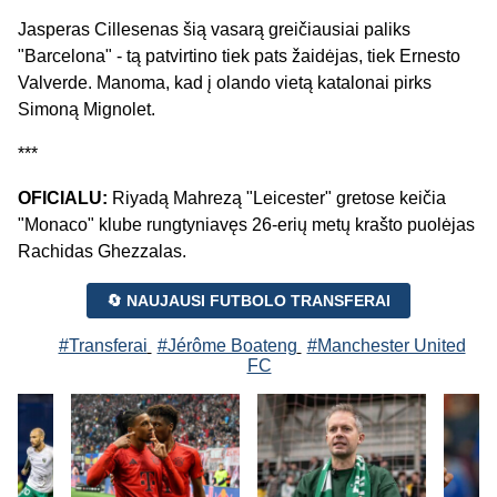
Jasperas Cillesenas šią vasarą greičiausiai paliks
"Barcelona" - tą patvirtino tiek pats žaidėjas, tiek Ernesto
Valverde. Manoma, kad į olando vietą katalonai pirks
Simoną Mignolet.
***
OFICIALU:
Riyadą Mahrezą "Leicester" gretose keičia
"Monaco" klube rungtyniavęs 26-erių metų krašto puolėjas
Rachidas Ghezzalas.
🔄 NAUJAUSI FUTBOLO TRANSFERAI
#Transferai
#Jérôme Boateng
#Manchester United
FC