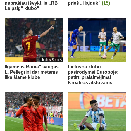
neprašiau išvykti iš „RB
prieš „Hajduk“
(15)
Leipzig“ klubo“
Italijos Serie A
Ilgametis Roma“ saugas
Lietuvos klubų
L. Pellegrini dar metams
pasirodymai Europoje:
liks šiame klube
patirti pralaimėjimai
Kroatijos atstovams