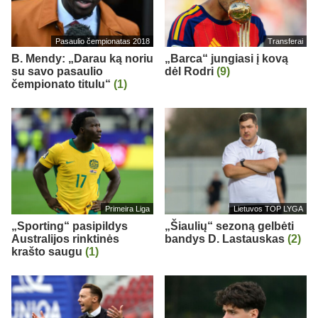
Pasaulio čempionatas 2018
Transferai
B. Mendy: „Darau ką noriu
„Barca“ jungiasi į kovą
su savo pasaulio
dėl Rodri
(9)
čempionato titulu“
(1)
Primeira Liga
Lietuvos TOP LYGA
„Sporting“ pasipildys
„Šiaulių“ sezoną gelbėti
Australijos rinktinės
bandys D. Lastauskas
(2)
krašto saugu
(1)