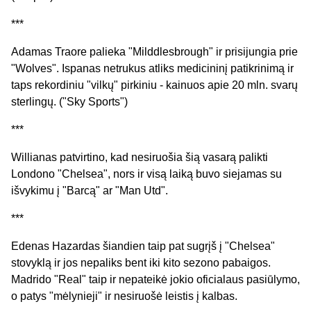
***
Adamas Traore palieka "Milddlesbrough" ir prisijungia prie
"Wolves". Ispanas netrukus atliks medicininį patikrinimą ir
taps rekordiniu "vilkų" pirkiniu - kainuos apie 20 mln. svarų
sterlingų. ("Sky Sports")
***
Willianas patvirtino, kad nesiruošia šią vasarą palikti
Londono "Chelsea", nors ir visą laiką buvo siejamas su
išvykimu į "Barcą" ar "Man Utd".
***
Edenas Hazardas šiandien taip pat sugrįš į "Chelsea"
stovyklą ir jos nepaliks bent iki kito sezono pabaigos.
Madrido "Real" taip ir nepateikė jokio oficialaus pasiūlymo,
o patys "mėlynieji" ir nesiruošė leistis į kalbas.