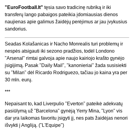
"EuroFootball.lt"
tęsia savo tradicinę rubriką ir iki
transferų lango pabaigos pateikia įdomiausias dienos
naujienas apie galimus žaidėjų perėjimus ar jau įvykusius
sandorius.
Seadas Kolašanicas ir Nacho Monrealis turi problemų ir
nespės atsigauti iki sezono pradžios, todėl Londono
"Arsenal" rimtai galvoja apie naujo kairiojo krašto gynėjo
įsigijimą. Pasak "Daily Mail", "kanonieriai" žada susisiekti
su "Milan" dėl Ricardo Rodriguezo, tačiau jo kaina yra per
30 mln. eurų.
***
Nepaisant to, kad Liverpulio "Everton" pateikė adekvatų
pasiūlymą už "Barcelona" gynėją Yerry Mina, "Lyon" vis
dar yra laikomas favoritu įsigyti jį, nes pats žaidėjas nenori
išvykti į Angliją. ("L'Equipe")