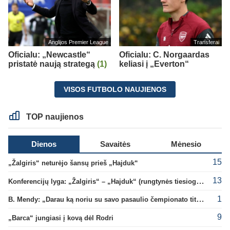
Anglijos Premier League
Transferai
Oficialu: „Newcastle“
Oficialu: C. Norgaardas
pristatė naują strategą
(1)
keliasi į „Everton“
VISOS FUTBOLO NAUJIENOS
TOP naujienos
Dienos
Savaitės
Mėnesio
15
„Žalgiris“ neturėjo šansų prieš „Hajduk“
13
Konferencijų lyga: „Žalgiris“ – „Hajduk“ (rungtynės tiesiogiai)
1
B. Mendy: „Darau ką noriu su savo pasaulio čempionato titulu“
9
„Barca“ jungiasi į kovą dėl Rodri