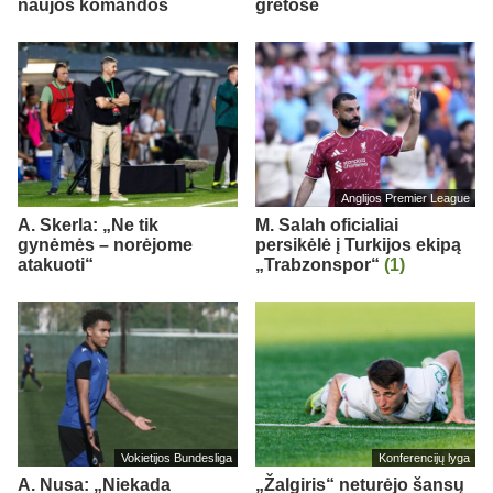
naujos komandos
gretose
Anglijos Premier League
A. Skerla: „Ne tik
M. Salah oficialiai
gynėmės – norėjome
persikėlė į Turkijos ekipą
atakuoti“
„Trabzonspor“
(1)
Vokietijos Bundesliga
Konferencijų lyga
A. Nusa: „Niekada
„Žalgiris“ neturėjo šansų