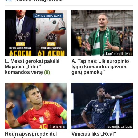
Dienos nuotrauka
Konferencijų lyga
L. Messi gerokai pakėlė
A. Tapinas: „Iš europinio
Majamio „Inter“
lygio komandos gavom
komandos vertę
(8)
gerų pamokų“
Transferai
Ispanijos La Liga
Rodri apsisprendė dėl
Vinicius liks „Real“