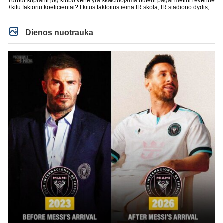
Turbut supranti jog klubo verte yra skaiciuojama butent pagal metini revenue
+kitu faktoriu koeficientai? I kitus faktorius ieina IR skola, IR stadiono dydis,
IR lygos populiarumas, IR dar eile kitu dalyku. O tavo pamineta Barca kuo
puikiausiai sugeneravo rekordini 1.1B revenue, kas stipriai prisidejo prie
milzinisko klubo vertes suoli siemet. Be to, tie 200 pamineti cia yra visiskai
Dienos nuotrauka
on-point, jeigu jau musu mylimas D. prasneko apie klubo vertes kelima, arba
CR atveju - numusima.