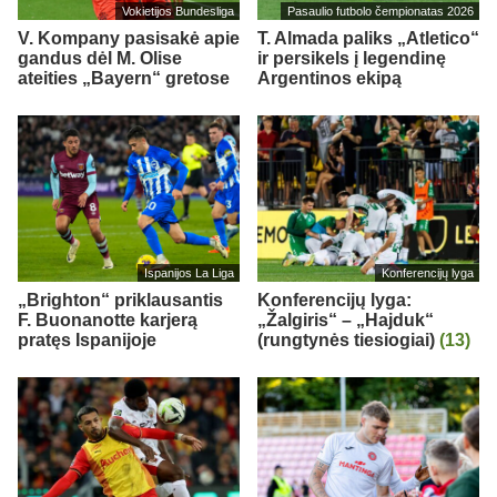
Vokietijos Bundesliga
Pasaulio futbolo čempionatas 2026
V. Kompany pasisakė apie
T. Almada paliks „Atletico“
gandus dėl M. Olise
ir persikels į legendinę
ateities „Bayern“ gretose
Argentinos ekipą
Ispanijos La Liga
Konferencijų lyga
„Brighton“ priklausantis
Konferencijų lyga:
F. Buonanotte karjerą
„Žalgiris“ – „Hajduk“
pratęs Ispanijoje
(rungtynės tiesiogiai)
(13)