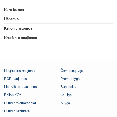
Kuro kainos
Uždarbis
Kelionių istorijos
Krepšinio naujienos
Naujausios naujienos
Čempionų lyga
POP naujienos
Premier lyga
Lietuviškos naujienos
Bundesliga
Ballon d'Or
La Liga
Futbolo tvarkarasciai
A lyga
Futbolo rezultatai