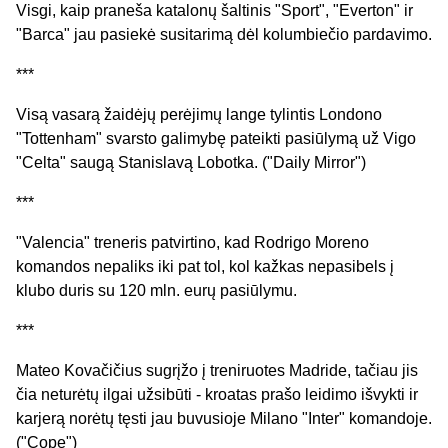
Visgi, kaip praneša katalonų šaltinis "Sport", "Everton" ir
"Barca" jau pasiekė susitarimą dėl kolumbiečio pardavimo.
***
Visą vasarą žaidėjų perėjimų lange tylintis Londono
"Tottenham" svarsto galimybę pateikti pasiūlymą už Vigo
"Celta" saugą Stanislavą Lobotka. ("Daily Mirror")
***
"Valencia" treneris patvirtino, kad Rodrigo Moreno
komandos nepaliks iki pat tol, kol kažkas nepasibels į
klubo duris su 120 mln. eurų pasiūlymu.
***
Mateo Kovačičius sugrįžo į treniruotes Madride, tačiau jis
čia neturėtų ilgai užsibūti - kroatas prašo leidimo išvykti ir
karjerą norėtų tęsti jau buvusioje Milano "Inter" komandoje.
("Cope")