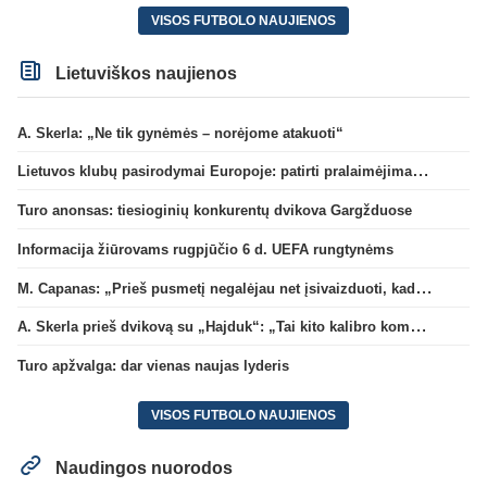
VISOS FUTBOLO NAUJIENOS
Lietuviškos naujienos
A. Skerla: „Ne tik gynėmės – norėjome atakuoti“
Lietuvos klubų pasirodymai Europoje: patirti pralaimėjimai Kroatijos atstovams
Turo anonsas: tiesioginių konkurentų dvikova Gargžduose
Informacija žiūrovams rugpjūčio 6 d. UEFA rungtynėms
M. Capanas: „Prieš pusmetį negalėjau net įsivaizduoti, kad žaisime prieš „Hajduk“
A. Skerla prieš dvikovą su „Hajduk“: „Tai kito kalibro komanda“
Turo apžvalga: dar vienas naujas lyderis
VISOS FUTBOLO NAUJIENOS
Naudingos nuorodos