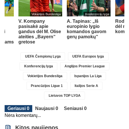
Vokietijos Bundesliga
Konferencijų lyga
bų
V. Kompany
A. Tapinas: „Iš
Rodri
pasisakė apie
europinio lygio
dėl na
rti
gandus dėl M. Olise
komandos gavom
koma
ateities „Bayern“
gerų pamokų“
tovams
gretose
UEFA Čempionų Lyga
UEFA Europos lyga
Konferencijų lyga
Anglijos Premier League
Vokietijos Bundesliga
Ispanijos La Liga
Prancūzijos Ligue 1
Italijos Serie A
Lietuvos TOP LYGA
Geriausi 0
Naujausi 0
Seniausi 0
Nėra komentarų...
Kitos naujienos