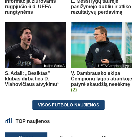
Informacija žiūrovams
L. Messi lygų taurėje
rugpjūčio 6 d. UEFA
pasižymėjo dubliu ir atliko
rungtynėms
rezultatyvų perdavimą
Italijos Serie A
UEFA Čempionų Lyga
S. Adali: „Besiktas“
V. Dambrausko ekipa
klubas dirba ties D.
Čempionų lygos atrankoje
Vlahovičiaus atvykimu“
patyrė skaudžią nesėkmę
(2)
VISOS FUTBOLO NAUJIENOS
TOP naujienos