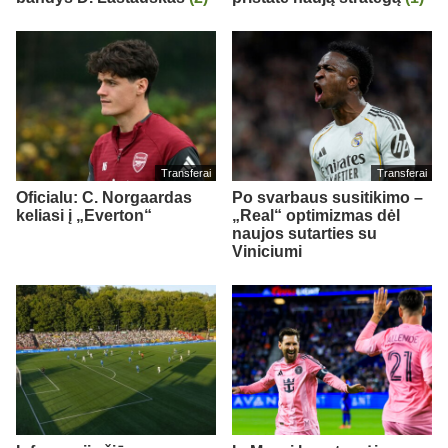
Transferai
Transferai
Oficialu: C. Norgaardas
Po svarbaus susitikimo –
keliasi į „Everton“
„Real“ optimizmas dėl
naujos sutarties su
Viniciumi