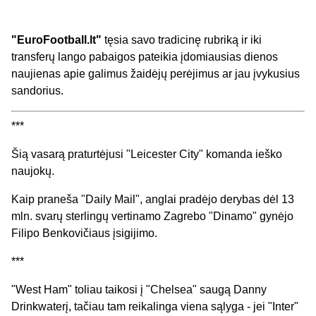
"EuroFootball.lt"
tęsia savo tradicinę rubriką ir iki
transferų lango pabaigos pateikia įdomiausias dienos
naujienas apie galimus žaidėjų perėjimus ar jau įvykusius
sandorius.
***
Šią vasarą praturtėjusi "Leicester City" komanda ieško
naujokų.
Kaip praneša "Daily Mail", anglai pradėjo derybas dėl 13
mln. svarų sterlingų vertinamo Zagrebo "Dinamo" gynėjo
Filipo Benkovičiaus įsigijimo.
***
"West Ham" toliau taikosi į "Chelsea" saugą Danny
Drinkwaterį, tačiau tam reikalinga viena sąlyga - jei "Inter"