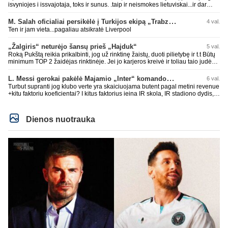
isvyniojes i issvajotaja, toks ir sunus. .taip ir neismokes lietuviskai...ir dar
pasimaives pries ziurovus po golo...aciu, ne...nebent vertybiu neturintis
laurynas ikalbins
M. Salah oficialiai persikėlė į Turkijos ekipą „Trabzonspor“
4 val.
Ten ir jam vieta...pagaliau atsikratė Liverpool
„Žalgiris“ neturėjo šansų prieš „Hajduk“
5 val.
Roką Pukštą reikia prikalbinti, jog už rinktinę žaistų, duoti pilietybę ir t.t Būtų
minimum TOP 2 žaidėjas rinktinėje. Jei jo karjeros kreivė ir toliau taio judės,
bus per vėlu po to, nes JAV ji pasikvies žaisti.
L. Messi gerokai pakėlė Majamio „Inter“ komandos vertę
6 val.
Turbut supranti jog klubo verte yra skaiciuojama butent pagal metini revenue
+kitu faktoriu koeficientai? I kitus faktorius ieina IR skola, IR stadiono dydis,
IR lygos populiarumas, IR dar eile kitu dalyku. O tavo pamineta Barca kuo
puikiausiai sugeneravo rekordini 1.1B revenue, kas stipriai prisidejo prie
milzinisko klubo vertes suoli siemet. Be to, tie 200 pamineti cia yra visiskai
Dienos nuotrauka
on-point, jeigu jau musu mylimas D. prasneko apie klubo vertes kelima, arba
CR atveju - numusima.