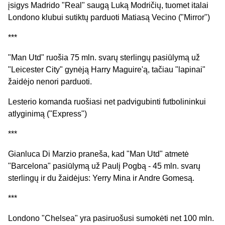
įsigys Madrido "Real" saugą Luką Modričių, tuomet italai
Londono klubui sutiktų parduoti Matiasą Vecino ("Mirror")
***
"Man Utd" ruošia 75 mln. svarų sterlingų pasiūlymą už
"Leicester City" gynėją Harry Maguire'ą, tačiau "lapinai"
žaidėjo nenori parduoti.
Lesterio komanda ruošiasi net padvigubinti futbolininkui
atlyginimą ("Express")
***
Gianluca Di Marzio praneša, kad "Man Utd" atmetė
"Barcelona" pasiūlymą už Paulį Pogbą - 45 mln. svarų
sterlingų ir du žaidėjus: Yerry Mina ir Andre Gomesą.
***
Londono "Chelsea" yra pasiruošusi sumokėti net 100 mln.