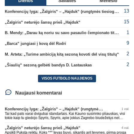
Dienos
Savaitės
Mėnesio
13
Konferencijų lyga: „Žalgiris“ – „Hajduk“ (rungtynės tiesiogiai)
15
„Žalgiris“ neturėjo šansų prieš „Hajduk“
1
B. Mendy: „Darau ką noriu su savo pasaulio čempionato titulu“
9
„Barca“ jungiasi į kovą dėl Rodri
2
M. Arteta: „Turime ambiciją kitą sezoną kovoti dėl visų titulų“
2
„Šiaulių“ sezoną gelbėti bandys D. Lastauskas
VISOS FUTBOLO NAUJIENOS
Naujausi komentarai
Konferencijų lyga: „Žalgiris“ – „Hajduk“ (rungtynės tiesiogiai)
1 val.
Tai kad pats varai dvigubai standartais. Kai Kauno susirinko pliauskas, visi
tokie kaip tu giedojo Spyris, Spyris, apie jokius Zagrebo biudežetus net
nekalbėjot. Dabar kai Spartakas gavo per rudają, tai jau pz BIUDŽETAS
daug didesnis. Tfu ant tokių.
„Žalgiris“ neturėjo šansų prieš „Hajduk“
4 val.
Apsikti Puksta reiktu. Koks *** tevas buvo, sikantis ant tevynes, pirma proga