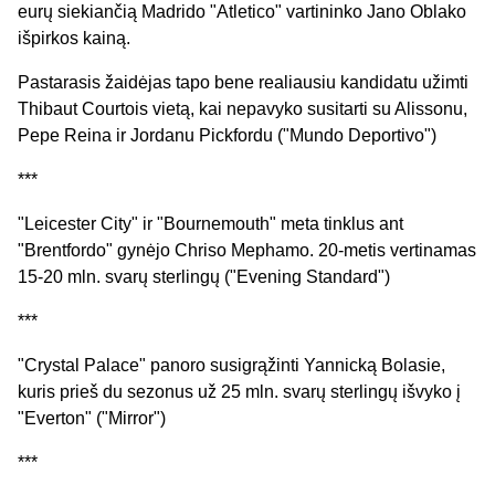
eurų siekiančią Madrido "Atletico" vartininko Jano Oblako
išpirkos kainą.
Pastarasis žaidėjas tapo bene realiausiu kandidatu užimti
Thibaut Courtois vietą, kai nepavyko susitarti su Alissonu,
Pepe Reina ir Jordanu Pickfordu ("Mundo Deportivo")
***
"Leicester City" ir "Bournemouth" meta tinklus ant
"Brentfordo" gynėjo Chriso Mephamo. 20-metis vertinamas
15-20 mln. svarų sterlingų ("Evening Standard")
***
"Crystal Palace" panoro susigrąžinti Yannicką Bolasie,
kuris prieš du sezonus už 25 mln. svarų sterlingų išvyko į
"Everton" ("Mirror")
***