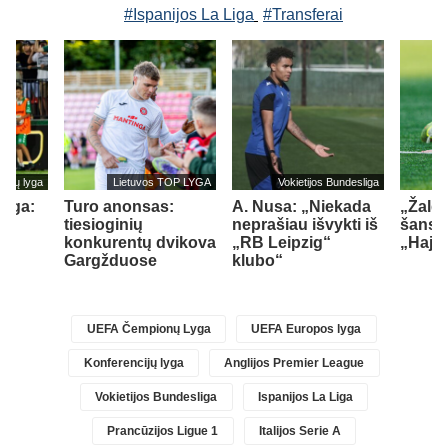
#Ispanijos La Liga
#Transferai
cijų lyga
Lietuvos TOP LYGA
Vokietijos Bundesliga
lyga:
Turo anonsas:
A. Nusa: „Niekada
„Žalgi
tiesioginių
neprašiau išvykti iš
šansų
konkurentų dvikova
„RB Leipzig“
„Hajd
Gargžduose
klubo“
)
UEFA Čempionų Lyga
UEFA Europos lyga
Konferencijų lyga
Anglijos Premier League
Vokietijos Bundesliga
Ispanijos La Liga
Prancūzijos Ligue 1
Italijos Serie A