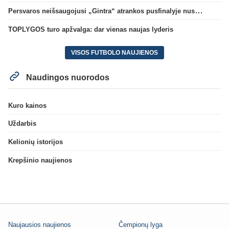
Persvaros neišsaugojusi „Gintra“ atrankos pusfinalyje nusileido Škotijos čempionėms
TOPLYGOS turo apžvalga: dar vienas naujas lyderis
VISOS FUTBOLO NAUJIENOS
Naudingos nuorodos
Kuro kainos
Uždarbis
Kelionių istorijos
Krepšinio naujienos
Naujausios naujienos
Čempionų lyga