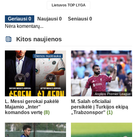
Lietuvos TOP LYGA
Geriausi 0
Naujausi 0
Seniausi 0
Nėra komentarų...
Kitos naujienos
Dienos nuotrauka
Anglijos Premier League
L. Messi gerokai pakėlė
M. Salah oficialiai
Majamio „Inter“
persikėlė į Turkijos ekipą
komandos vertę
(8)
„Trabzonspor“
(1)