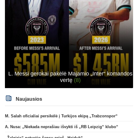
L. Messi gerokai pakėlė Majamio „Inter“ komandos
vertę
(8)
Naujausios
M. Salah oficialiai persikėlė į Turkijos ekipą „Trabzonspor“
A. Nusa: „Niekada neprašiau išvykti iš „RB Leipzig“ klubo“
„Žalgiris“ neturėjo šansų prieš „Hajduk“