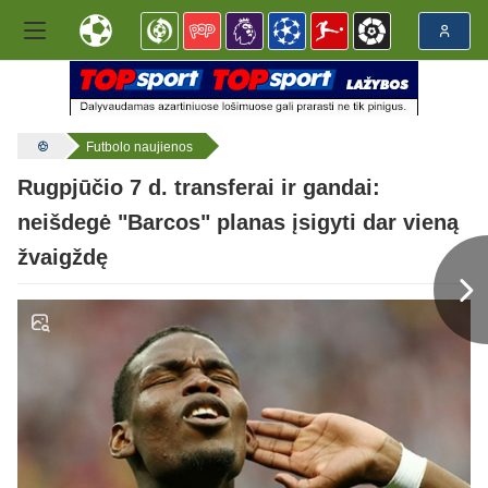
Futbolo naujienos
Rugpjūčio 7 d. transferai ir gandai:
neišdegė "Barcos" planas įsigyti dar vieną
žvaigždę