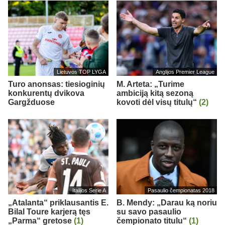
Lietuvos TOP LYGA
Anglijos Premier League
Turo anonsas: tiesioginių
M. Arteta: „Turime
konkurentų dvikova
ambiciją kitą sezoną
Gargžduose
kovoti dėl visų titulų“
(2)
Italijos Serie A
Pasaulio čempionatas 2018
„Atalanta“ priklausantis E.
B. Mendy: „Darau ką noriu
Bilal Toure karjerą tęs
su savo pasaulio
„Parma“ gretose
(1)
čempionato titulu“
(1)