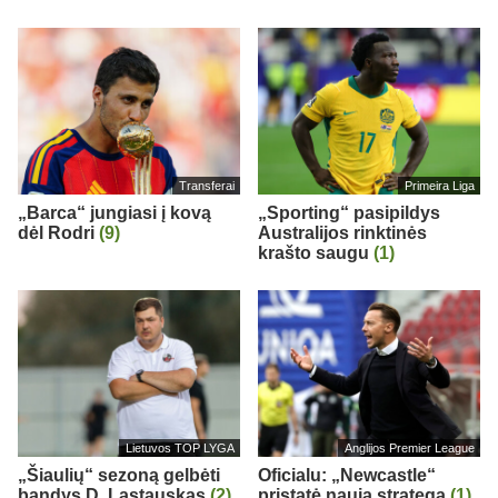
Transferai
Primeira Liga
„Barca“ jungiasi į kovą
„Sporting“ pasipildys
dėl Rodri
(9)
Australijos rinktinės
krašto saugu
(1)
Lietuvos TOP LYGA
Anglijos Premier League
„Šiaulių“ sezoną gelbėti
Oficialu: „Newcastle“
bandys D. Lastauskas
(2)
pristatė naują strategą
(1)