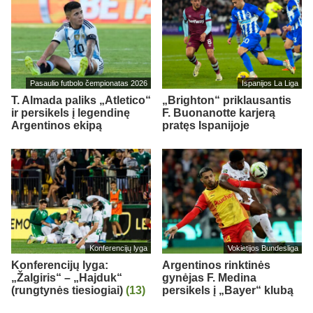
Pasaulio futbolo čempionatas 2026
Ispanijos La Liga
T. Almada paliks „Atletico“
„Brighton“ priklausantis
ir persikels į legendinę
F. Buonanotte karjerą
Argentinos ekipą
pratęs Ispanijoje
Konferencijų lyga
Vokietijos Bundesliga
Konferencijų lyga:
Argentinos rinktinės
„Žalgiris“ – „Hajduk“
gynėjas F. Medina
(rungtynės tiesiogiai)
(13)
persikels į „Bayer“ klubą