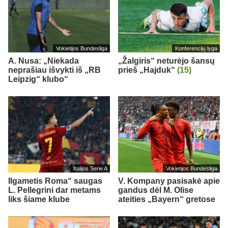
Vokietijos Bundesliga
Konferencijų lyga
A. Nusa: „Niekada
„Žalgiris“ neturėjo šansų
neprašiau išvykti iš „RB
prieš „Hajduk“
(15)
Leipzig“ klubo“
Italijos Serie A
Vokietijos Bundesliga
Ilgametis Roma“ saugas
V. Kompany pasisakė apie
L. Pellegrini dar metams
gandus dėl M. Olise
liks šiame klube
ateities „Bayern“ gretose