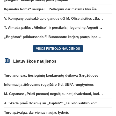
Ilgametis Roma“ saugas L. Pellegrini dar metams liks šiame klube
V. Kompany pasisakė apie gandus dėl M. Olise ateities „Bayern“ gretose
T. Almada paliks „Atletico“ ir persikels į legendinę Argentinos ekipą
„Brighton“ priklausantis F. Buonanotte karjerą pratęs Ispanijoje
VISOS FUTBOLO NAUJIENOS
Lietuviškos naujienos
Turo anonsas: tiesioginių konkurentų dvikova Gargžduose
Informacija žiūrovams rugpjūčio 6 d. UEFA rungtynėms
M. Capanas: „Prieš pusmetį negalėjau net įsivaizduoti, kad žaisime prieš „Hajduk“
A. Skerla prieš dvikovą su „Hajduk“: „Tai kito kalibro komanda“
Turo apžvalga: dar vienas naujas lyderis