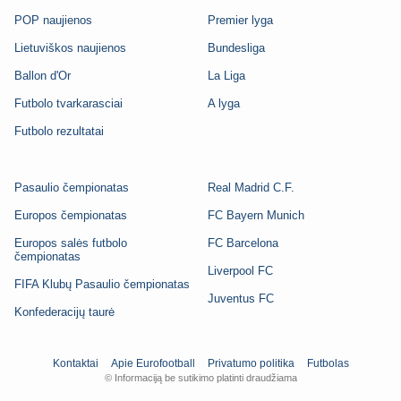
POP naujienos
Premier lyga
Lietuviškos naujienos
Bundesliga
Ballon d'Or
La Liga
Futbolo tvarkarasciai
A lyga
Futbolo rezultatai
Pasaulio čempionatas
Real Madrid C.F.
Europos čempionatas
FC Bayern Munich
Europos salės futbolo
FC Barcelona
čempionatas
Liverpool FC
FIFA Klubų Pasaulio čempionatas
Juventus FC
Konfederacijų taurė
Kontaktai
Apie Eurofootball
Privatumo politika
Futbolas
© Informaciją be sutikimo platinti draudžiama