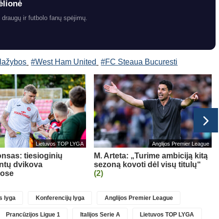
ėlionė
 draugų ir futbolo fanų spėjimų.
 lažybos
#West Ham United
#FC Steaua Bucuresti
Lietuvos TOP LYGA
Anglijos Premier League
nsas: tiesioginių
M. Arteta: „Turime ambiciją kitą
ntų dvikova
sezoną kovoti dėl visų titulų“
uose
(2)
 lyga
Konferencijų lyga
Anglijos Premier League
Prancūzijos Ligue 1
Italijos Serie A
Lietuvos TOP LYGA