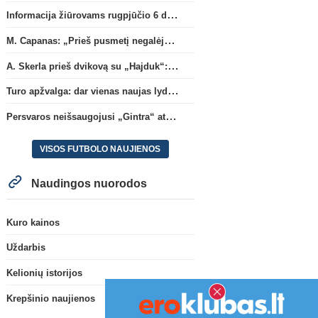
Informacija žiūrovams rugpjūčio 6 d. UEFA rungtynėms
M. Capanas: „Prieš pusmetį negalėjau net įsivaizduoti, kad žaisime prieš „Hajduk“
A. Skerla prieš dvikovą su „Hajduk“: „Tai kito kalibro komanda“
Turo apžvalga: dar vienas naujas lyderis
Persvaros neišsaugojusi „Gintra“ atrankos pusfinalyje nusileido Škotijos čempionėms
VISOS FUTBOLO NAUJIENOS
Naudingos nuorodos
Kuro kainos
Uždarbis
Kelionių istorijos
Krepšinio naujienos