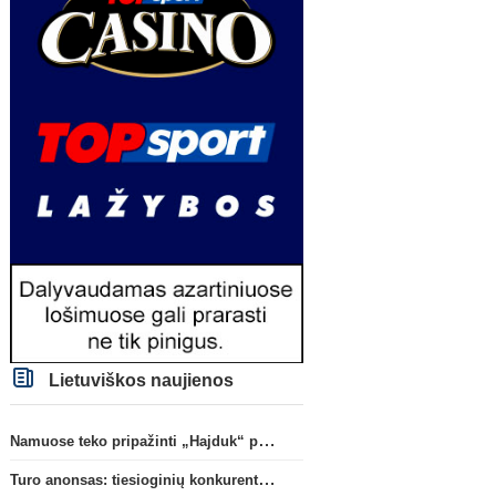
Lietuviškos naujienos
Namuose teko pripažinti „Hajduk“ pranašumą
Turo anonsas: tiesioginių konkurentų dvikova Gargžduose