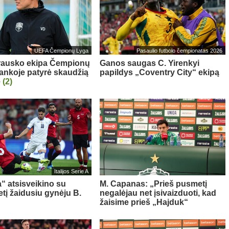
UEFA Čempionų Lyga
Pasaulio futbolo čempionatas 2026
rausko ekipa Čempionų
Ganos saugas C. Yirenkyi
rankoje patyrė skaudžią
papildys „Coventry City“ ekipą
ę
(2)
Italijos Serie A
a“ atsisveikino su
M. Capanas: „Prieš pusmetį
tį žaidusiu gynėju B.
negalėjau net įsivaizduoti, kad
žaisime prieš „Hajduk“