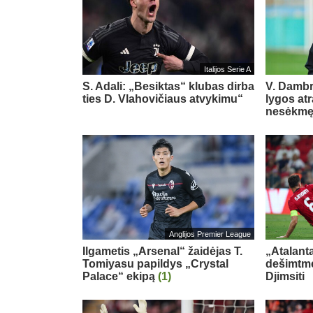
Italijos Serie A
S. Adali: „Besiktas“ klubas dirba
V. Damb
ties D. Vlahovičiaus atvykimu“
lygos at
nesėkm
Anglijos Premier League
Ilgametis „Arsenal“ žaidėjas T.
„Atalant
Tomiyasu papildys „Crystal
dešimtme
Palace“ ekipą
(1)
Djimsiti