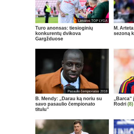
Lietuvos TOP LYGA
Turo anonsas: tiesioginių
M. Arteta
konkurentų dvikova
sezoną ko
Gargžduose
Pasaulio čempionatas 2018
B. Mendy: „Darau ką noriu su
„Barca“ j
savo pasaulio čempionato
Rodri
(8)
titulu“