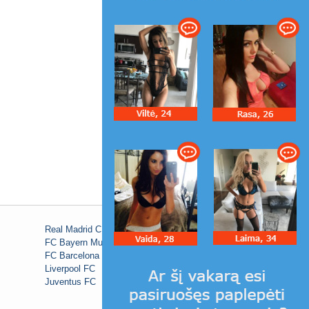
Real Madrid C.F.
FC Bayern Munich
FC Barcelona
Liverpool FC
Juventus FC