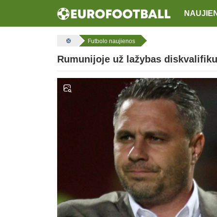
NAUJIE
Futbolo naujienos
Rumunijoje už lažybas diskvalifiku