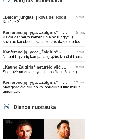
Naujausi komentarai
„Barca“ jungiasi į kovą dėl Rodri
5 min.
Ką rūkei?
Konferencijų lyga: „Žalgiris“ – „Hajduk“ (rungtynės tiesiogiai)
5 min.
Ką čia dar per tv komentuoja po rungtynių
suvalgė kai obuolius ate tsg pasakykite gėdos
jau užtenka
Konferencijų lyga: „Žalgiris“ – „Hajduk“ (rungtynės tiesiogiai)
7 min.
Na bet į tą vartų kampą tai grąžūs įvarčiai krenta.
„Kauno Žalgiris“ neturėjo vilčių prieš „Dinamo“
8 min.
Sudaužė amen ate lygis netas čia tų žalgirių
Konferencijų lyga: „Žalgiris“ – „Hajduk“ (rungtynės tiesiogiai)
12 min.
Max gėda čia sulupo kai obuolius lt fūlė mirius
amen ačiū
Dienos nuotrauka