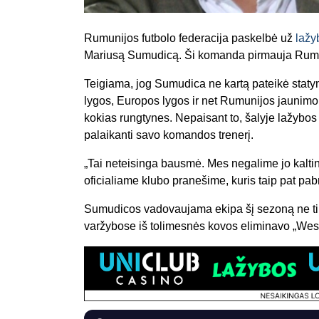
Rumunijos futbolo federacija paskelbė už
lažy
Mariusą Sumudicą. Ši komanda pirmauja Rum
Teigiama, jog Sumudica ne kartą pateikė stat
lygos, Europos lygos ir net Rumunijos jaunimo 
kokias rungtynes. Nepaisant to, šalyje lažybos y
palaikanti savo komandos trenerį.
„Tai neteisinga bausmė. Mes negalime jo kaltint
oficialiame klubo pranešime, kuris taip pat pab
Sumudicos vadovaujama ekipa šį sezoną ne tik
varžybose iš tolimesnės kovos eliminavo „Wes