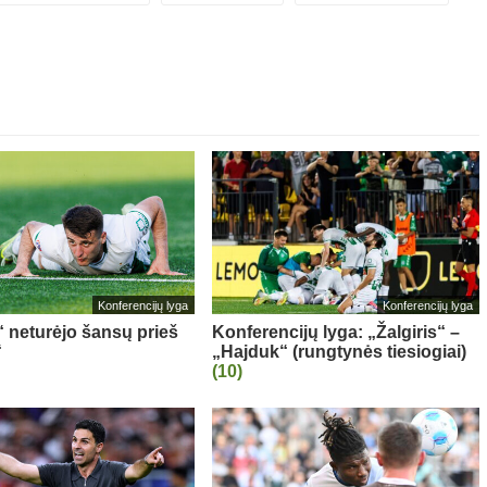
Konferencijų lyga
Konferencijų lyga
“ neturėjo šansų prieš
Konferencijų lyga: „Žalgiris“ –
“
„Hajduk“ (rungtynės tiesiogiai)
(10)