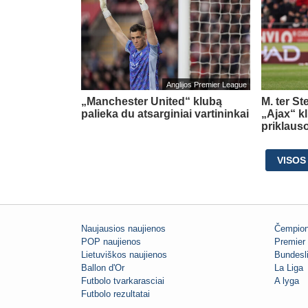
Anglijos Premier League
„Manchester United“ klubą
M. ter St
palieka du atsarginiai vartininkai
„Ajax“ kl
priklaus
VISOS
Naujausios naujienos
Čempion
POP naujienos
Premier 
Lietuviškos naujienos
Bundesl
Ballon d'Or
La Liga
Futbolo tvarkarasciai
A lyga
Futbolo rezultatai