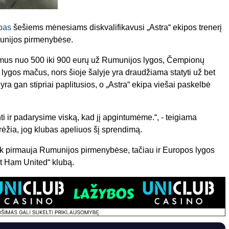
bas
šešiems mėnesiams diskvalifikavusi „Astra“ ekipos trenerį
unijos pirmenybėse.
ymus nuo 500 iki 900 eurų už Rumunijos lygos, Čempionų
lygos mačus, nors šioje šalyje yra draudžiama statyti už bet
ra gan stipriai paplitusios, o „Astra“ ekipa viešai paskelbė
i ir padarysime viską, kad jį apgintumėme.“, - teigiama
rėžia, jog klubas apeliuos šį sprendimą.
 pirmauja Rumunijos pirmenybėse, tačiau ir Europos lygos
t Ham United“ klubą.