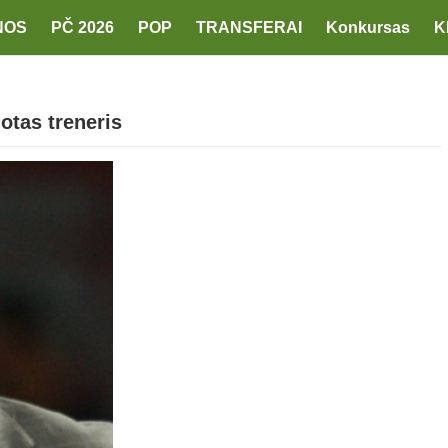
NOS
PČ 2026
POP
TRANSFERAI
Konkursas
K
otas treneris