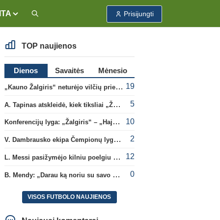
ITA
Prisijungti
TOP naujienos
Dienos
Savaitės
Mėnesio
19
„Kauno Žalgiris“ neturėjo vilčių prieš „Dinamo“
5
A. Tapinas atskleidė, kiek tiksliai „Žalgiris“ jau uždirbo iš UEFA premijų
10
Konferencijų lyga: „Žalgiris“ – „Hajduk“ (rungtynės tiesiogiai)
2
V. Dambrausko ekipa Čempionų lygos atrankoje patyrė skaudžią nesėkmę
12
L. Messi pasižymėjo kilniu poelgiu dėl kilusių gaisrų Madride
0
B. Mendy: „Darau ką noriu su savo pasaulio čempionato titulu“
VISOS FUTBOLO NAUJIENOS