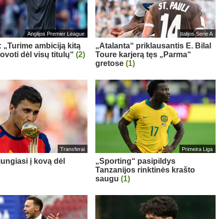
Anglijos Premier League
Italijos Serie A
: „Turime ambiciją kitą
„Atalanta“ priklausantis E. Bilal
voti dėl visų titulų“
(2)
Toure karjerą tęs „Parma“
gretose
(1)
Transferai
Primeira Liga
ungiasi į kovą dėl
„Sporting“ pasipildys
Tanzanijos rinktinės krašto
saugu
(1)