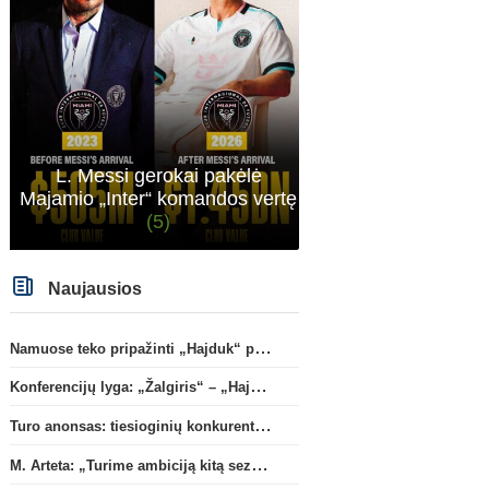
L. Messi gerokai pakėlė
Majamio „Inter“ komandos vertę
(5)
Naujausios
Italijos Serie A
Pasaulio čempion
Namuose teko pripažinti „Hajduk“ pranašumą
„Atalanta“ priklausantis E. Bilal
B. Mendy: „Darau ką nor
Toure karjerą tęs „Parma“
savo pasaulio čempiona
Konferencijų lyga: „Žalgiris“ – „Hajduk“ (rungtynės tiesiogiai)
gretose
(1)
titulu“
Turo anonsas: tiesioginių konkurentų dvikova Gargžduose
M. Arteta: „Turime ambiciją kitą sezoną kovoti dėl visų titulų“