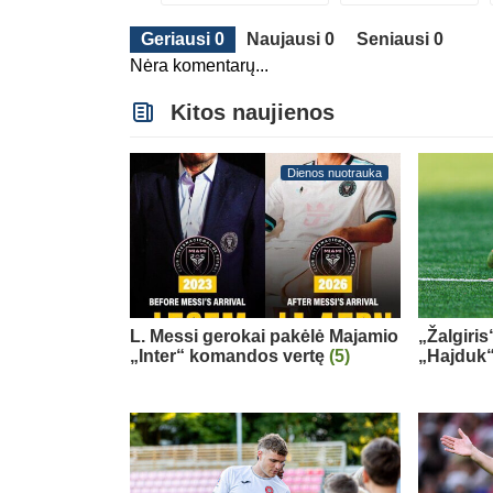
Geriausi 0
Naujausi 0
Seniausi 0
Nėra komentarų...
Kitos naujienos
Dienos nuotrauka
L. Messi gerokai pakėlė Majamio
„Žalgiris
„Inter“ komandos vertę
(5)
„Hajduk