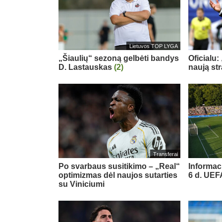
Lietuvos TOP LYGA
„Šiaulių“ sezoną gelbėti bandys
Oficialu:
D. Lastauskas
(2)
naują st
Transferai
Po svarbaus susitikimo – „Real“
Informac
optimizmas dėl naujos sutarties
6 d. UE
su Viniciumi