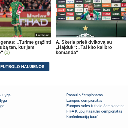
Eredivisie
egenas: „Turime grąžinti
A. Skerla prieš dvikovą su
ubą ten, kur jam
„Hajduk“: „Tai kito kalibro
o“
(1)
komanda“
 FUTBOLO NAUJIENOS
ų lyga
Pasaulio čempionatas
lyga
Europos čempionatas
iga
Europos salės futbolo čempionatas
FIFA Klubų Pasaulio čempionatas
Konfederacijų taurė