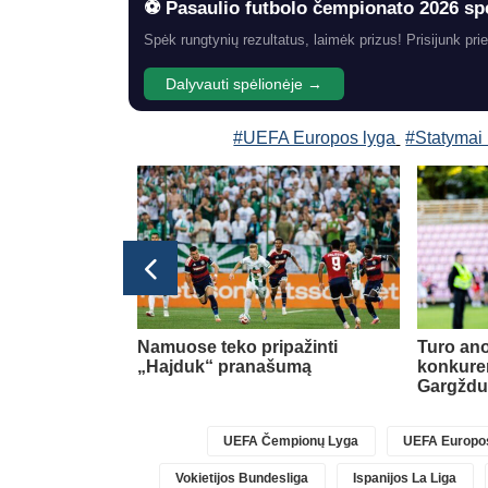
⚽ Pasaulio futbolo čempionato 2026 sp
Spėk rungtynių rezultatus, laimėk prizus! Prisijunk prie
Dalyvauti spėlionėje →
#UEFA Europos lyga
#Statymai
Primeira Liga
ildys
Namuose teko pripažinti
Turo ano
nės krašto
„Hajduk“ pranašumą
konkure
Gargžd
UEFA Čempionų Lyga
UEFA Europos
Vokietijos Bundesliga
Ispanijos La Liga