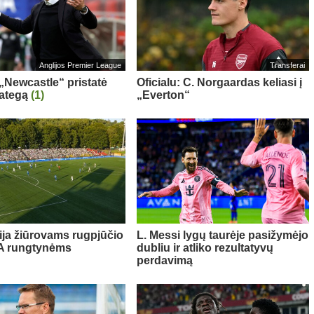
Anglijos Premier League
Transferai
 „Newcastle“ pristatė
Oficialu: C. Norgaardas keliasi į
rategą
(1)
„Everton“
ija žiūrovams rugpjūčio
L. Messi lygų taurėje pasižymėjo
FA rungtynėms
dubliu ir atliko rezultatyvų
perdavimą