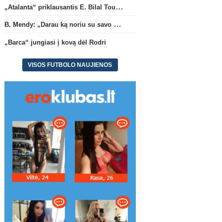
„Atalanta“ priklausantis E. Bilal Toure karjerą tęs „Parma“ gretose
B. Mendy: „Darau ką noriu su savo pasaulio čempionato titulu“
„Barca“ jungiasi į kovą dėl Rodri
VISOS FUTBOLO NAUJIENOS