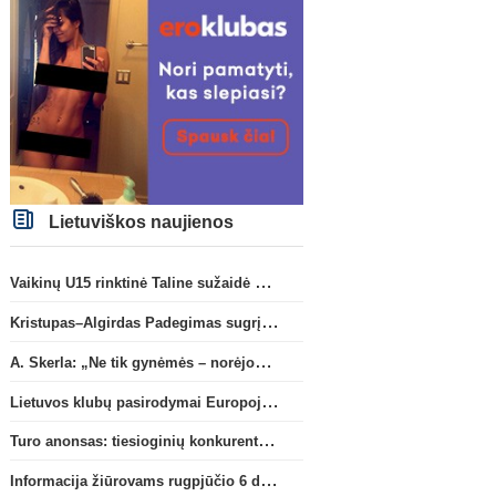
Lietuviškos naujienos
Vaikinų U15 rinktinė Taline sužaidė pirmąsias kontrolines rungtynes
Kristupas–Algirdas Padegimas sugrįžta į FC „Hegelmann” B sudėtį
A. Skerla: „Ne tik gynėmės – norėjome atakuoti“
Lietuvos klubų pasirodymai Europoje: patirti pralaimėjimai Kroatijos atstovams
Turo anonsas: tiesioginių konkurentų dvikova Gargžduose
Informacija žiūrovams rugpjūčio 6 d. UEFA rungtynėms