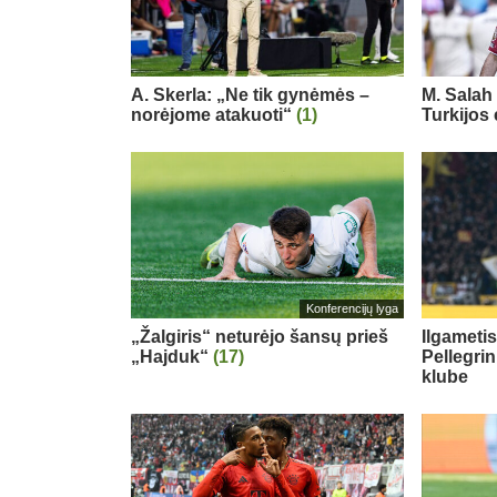
A. Skerla: „Ne tik gynėmės –
M. Salah 
norėjome atakuoti“
(1)
Turkijos
Konferencijų lyga
„Žalgiris“ neturėjo šansų prieš
Ilgameti
„Hajduk“
(17)
Pellegri
klube