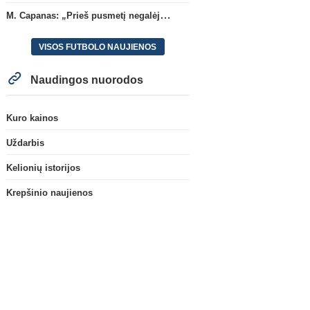
M. Capanas: „Prieš pusmetį negalėjau net įsivaizduoti, kad žaisime prieš „Hajduk“
VISOS FUTBOLO NAUJIENOS
Naudingos nuorodos
Kuro kainos
Uždarbis
Kelionių istorijos
Krepšinio naujienos