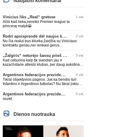
Naujausi komentarai
Vinicius liks „Real“ gretose
1 val.
Ačiū kad lieka,nereiks Premier league ta
princesę matyti😀
Rodri apsisprendė dėl naujos komandos
2 val.
Nu čia realui bus kliurka,žaidžia su Viniciaus
kontraktu geriau,nei renkasi gerus
žaidėjus...kolkas ne vienas nebuvo geras
„Žalgiris“ neturėjo šansų prieš „Hajduk“
3 val.
Kad ceburina kaip tik siandien jau ir
kazachstane atleido klubas, per daug aukstinat
ji.
Argentinos federacijos prezidentas C. Tapia negailėjo pagyrų G. Infantino
4 val.
Tikrai objektyvios pagiros. Juk ka bendro turi
Infantino ir Argentinos futbolas? Nu tikrai jokiu
bendru reikaliuku :)))
Argentinos federacijos prezidentas C. Tapia negailėjo pagyrų G. Infantino
5 val.
niurkt
Dienos nuotrauka