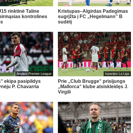
15 rinktinė Taline
Kristupas–Algirdas Padegimas
pirmąsias kontrolines
sugrįžta į FC „Hegelmann” B
es
sudėtį
Anglijos Premier League
Ispanijos La Liga
“ ekipa pasipildys
Prie „Club Brugge“ prisijungs
ynėju P. Chavarria
„Mallorca“ klube atsiskleidęs J.
Virgili