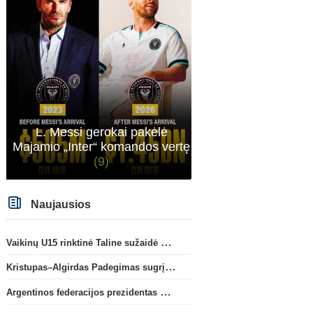
L. Messi gerokai pakėlė
Majamio „Inter“ komandos vertę
(9)
Naujausios
Vaikinų U15 rinktinė Taline sužaidė pirmąsias kontrolines rungtynes
Kristupas–Algirdas Padegimas sugrįžta į FC „Hegelmann” B sudėtį
Argentinos federacijos prezidentas C. Tapia negailėjo pagyrų G. Infantino