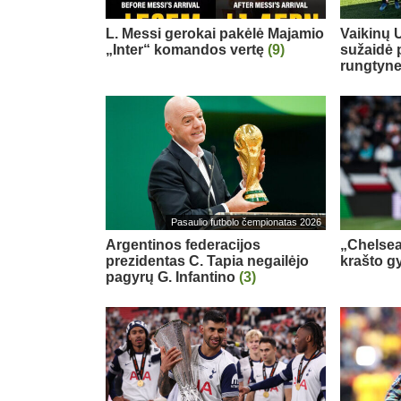
L. Messi gerokai pakėlė Majamio
Vaikinų U
„Inter“ komandos vertę
(9)
sužaidė 
rungtyn
Pasaulio futbolo čempionatas 2026
Argentinos federacijos
„Chelsea
prezidentas C. Tapia negailėjo
krašto g
pagyrų G. Infantino
(3)