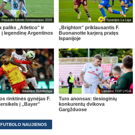
Pasaulio futbolo čempionatas 2026
Ispanijos La Liga
 paliks „Atletico“ ir
„Brighton“ priklausantis F.
s į legendinę Argentinos
Buonanotte karjerą pratęs
Ispanijoje
Vokietijos Bundesliga
Lietuvos TOP LYGA
os rinktinės gynėjas F.
Turo anonsas: tiesioginių
ersikels į „Bayer“
konkurentų dvikova
Gargžduose
 FUTBOLO NAUJIENOS