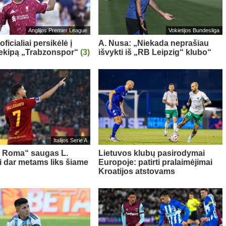
Anglijos Premier League
Vokietijos Bundesliga
oficialiai persikėlė į
A. Nusa: „Niekada neprašiau
 ekipą „Trabzonspor“
(3)
išvykti iš „RB Leipzig“ klubo“
Italijos Serie A
s Roma“ saugas L.
Lietuvos klubų pasirodymai
ni dar metams liks šiame
Europoje: patirti pralaimėjimai
Kroatijos atstovams