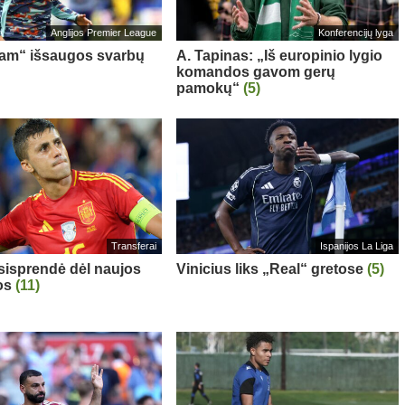
Anglijos Premier League
Konferencijų lyga
am“ išsaugos svarbų
A. Tapinas: „Iš europinio lygio
komandos gavom gerų
pamokų“
(5)
Transferai
Ispanijos La Liga
sisprendė dėl naujos
Vinicius liks „Real“ gretose
(5)
os
(11)