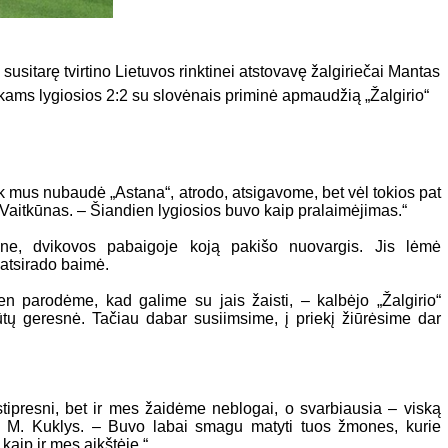
 susitarę tvirtino Lietuvos rinktinei atstovavę žalgiriečai Mantas
nkams lygiosios 2:2 su slovėnais priminė apmaudžią „Žalgirio“
ik mus nubaudė „Astana“, atrodo, atsigavome, bet vėl tokios pat
Vaitkūnas. – Šiandien lygiosios buvo kaip pralaimėjimas.“
e, dvikovos pabaigoje koją pakišo nuovargis. Jis lėmė
, atsirado baimė.
n parodėme, kad galime su jais žaisti, – kalbėjo „Žalgirio“
tų geresnė. Tačiau dabar susiimsime, į priekį žiūrėsime dar
 stipresni, bet ir mes žaidėme neblogai, o svarbiausia – viską
ė M. Kuklys. – Buvo labai smagu matyti tuos žmones, kurie
 kaip ir mes aikštėje.“