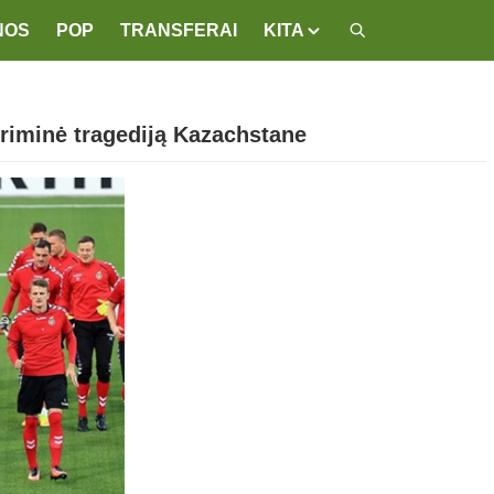
NOS
POP
TRANSFERAI
KITA
riminė tragediją Kazachstane