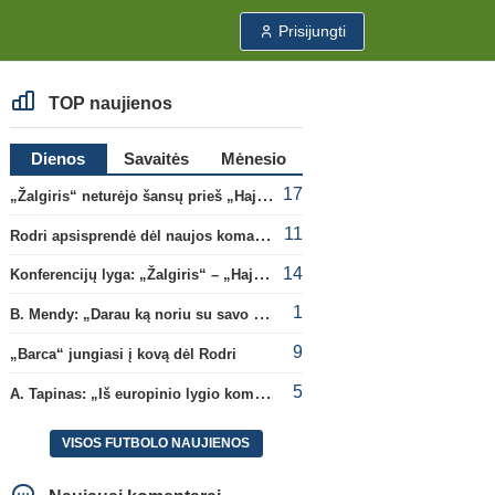
Prisijungti
TOP naujienos
Dienos
Savaitės
Mėnesio
17
„Žalgiris“ neturėjo šansų prieš „Hajduk“
11
Rodri apsisprendė dėl naujos komandos
14
Konferencijų lyga: „Žalgiris“ – „Hajduk“ (rungtynės tiesiogiai)
1
B. Mendy: „Darau ką noriu su savo pasaulio čempionato titulu“
9
„Barca“ jungiasi į kovą dėl Rodri
5
A. Tapinas: „Iš europinio lygio komandos gavom gerų pamokų“
VISOS FUTBOLO NAUJIENOS