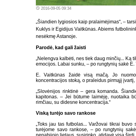
2016-09-05 09:34
„Šiandien lygiosios kaip pralaimėjimas“, – tarsi
Kuklys ir Egidijus Vaitkūnas. Abiems futbolini
nesėkmę Astanoje.
Parodė, kad gali žaisti
„Nelengva kalbėti, nes tiek daug minčių... Ką t
emocijos. Labai sunku, – po rungtynių sakė E. 
E. Vaitkūnas žaidė visą mačą. Jo nuomon
koncentracijos stoką, o praleidus pirmąjį įvartį
„Slovėnijos rinktinė – gera komanda. Šiandie
kapitonas. – Jei būtume laimėję, nuotaika bū
rimčiau, su didesne koncentracija.“
Viską turėjo savo rankose
„Toks jau tas futbolas... Varžovai tikrai buvo
turėjome savo rankose, – po rungtynių sak
nepabijojo lietaus, susirinko, atidavė visą širdį,