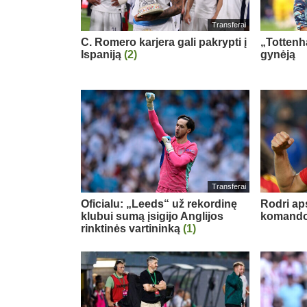
Transferai
C. Romero karjera gali pakrypti į
„Tottenh
Ispaniją
(2)
gynėją
Transferai
Oficialu: „Leeds“ už rekordinę
Rodri ap
klubui sumą įsigijo Anglijos
komand
rinktinės vartininką
(1)