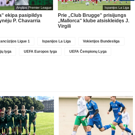
Anglijos Premier League
Ispanijos La Liga
“ ekipa pasipildys
Prie „Club Brugge“ prisijungs
ynėju P. Chavarria
„Mallorca“ klube atsiskleidęs J.
Virgili
ancūzijos Ligue 1
Ispanijos La Liga
Vokietijos Bundesliga
jų lyga
UEFA Europos lyga
UEFA Čempionų Lyga