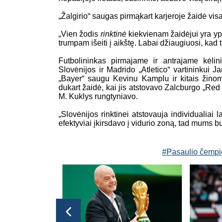
„Žalgirio“ saugas pirmąkart karjeroje žaidė visa
„Vien žodis
rinktinė
kiekvienam žaidėjui yra yp
trumpam išeiti į aikštę. Labai džiaugiuosi, kad t
Futbolininkas pirmajame ir antrajame kėli
Slovėnijos ir Madrido „Atletico“ vartininkui
„Bayer“ saugu Kevinu Kamplu ir kitais žinoma
dukart žaidė, kai jis atstovavo Zalcburgo „Red 
M. Kuklys rungtyniavo.
„Slovėnijos rinktinei atstovauja individualiai 
efektyviai įkirsdavo į vidurio zoną, tad mums 
#Pasaulio čempi