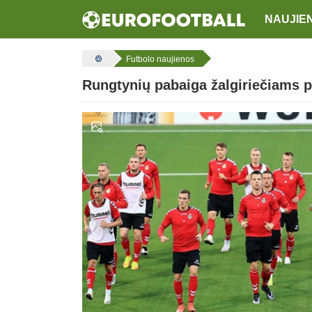
NAUJIE
Futbolo naujienos
Rungtynių pabaiga žalgiriečiams p