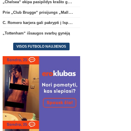
„Chelsea“ ekipa pasipildys krašto gynėju P. Chavarria
Transferai
Anglijos Premi
Prie „Club Brugge“ prisijungs „Mallorca“ klube atsiskleidęs J. Virgili
C. Romero karjera gali pakrypti
„Tottenham“ išsaugos s
į Ispaniją
(2)
gynėją
C. Romero karjera gali pakrypti į Ispaniją
„Tottenham“ išsaugos svarbų gynėją
VISOS FUTBOLO NAUJIENOS