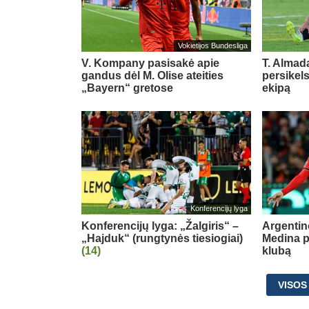
Vokietijos Bundesliga
V. Kompany pasisakė apie
T. Almada
gandus dėl M. Olise ateities
persikel
„Bayern“ gretose
ekipą
Konferencijų lyga
Konferencijų lyga: „Žalgiris“ –
Argentin
„Hajduk“ (rungtynės tiesiogiai)
Medina p
(14)
klubą
VISOS