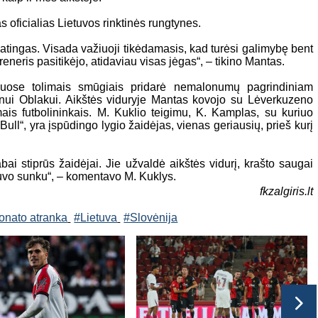
s oficialias Lietuvos rinktinės rungtynes.
atingas. Visada važiuoji tikėdamasis, kad turėsi galimybę bent
reneris pasitikėjo, atidaviau visas jėgas“, – tikino Mantas.
niuose tolimais smūgiais pridarė nemalonumų pagrindiniam
 Janui Oblakui. Aikštės viduryje Mantas kovojo su Lėverkuzeno
is futbolininkais. M. Kuklio teigimu, K. Kamplas, su kuriuo
Bull“, yra įspūdingo lygio žaidėjas, vienas geriausių, prieš kurį
labai stiprūs žaidėjai. Jie užvaldė aikštės vidurį, krašto saugai
buvo sunku“, – komentavo M. Kuklys.
fkzalgiris.lt
onato atranka
#Lietuva
#Slovėnija