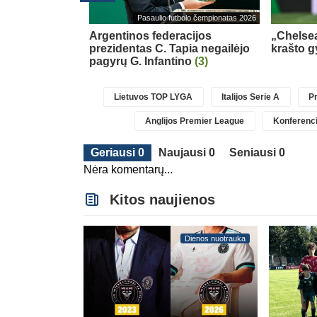
Transferai
Pasaulio futbolo čempionatas 2026
ė dėl naujos
Argentinos federacijos
„Chelsea
prezidentas C. Tapia negailėjo
krašto g
pagyrų G. Infantino
(3)
Lietuvos TOP LYGA
Italijos Serie A
Pr
Anglijos Premier League
Konferenci
Geriausi 0
Naujausi 0
Seniausi 0
Nėra komentarų...
Kitos naujienos
Dienos nuotrauka