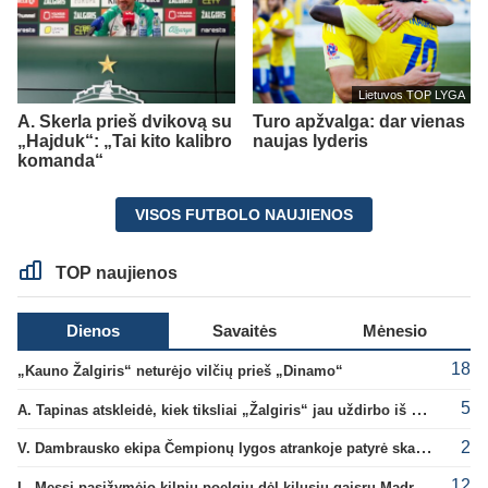
Lietuvos TOP LYGA
A. Skerla prieš dvikovą su
Turo apžvalga: dar vienas
„Hajduk“: „Tai kito kalibro
naujas lyderis
komanda“
VISOS FUTBOLO NAUJIENOS
TOP naujienos
Dienos
Savaitės
Mėnesio
18
„Kauno Žalgiris“ neturėjo vilčių prieš „Dinamo“
5
A. Tapinas atskleidė, kiek tiksliai „Žalgiris“ jau uždirbo iš UEFA premijų
2
V. Dambrausko ekipa Čempionų lygos atrankoje patyrė skaudžią nesėkmę
12
L. Messi pasižymėjo kilniu poelgiu dėl kilusių gaisrų Madride