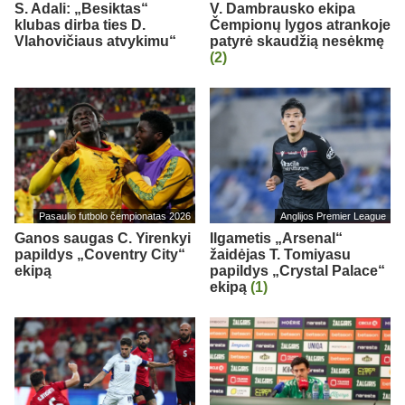
S. Adali: „Besiktas“
V. Dambrausko ekipa
klubas dirba ties D.
Čempionų lygos atrankoje
Vlahovičiaus atvykimu“
patyrė skaudžią nesėkmę
(2)
Pasaulio futbolo čempionatas 2026
Anglijos Premier League
Ganos saugas C. Yirenkyi
Ilgametis „Arsenal“
papildys „Coventry City“
žaidėjas T. Tomiyasu
ekipą
papildys „Crystal Palace“
ekipą
(1)