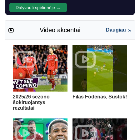
Dalyvauti spėlionėje →
Video akcentai
Daugiau
2025/26 sezono
Filas Fodenas, Sustok!
šokiruojantys
rezultatai