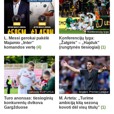
Dienos nuotrauka
Konferencijų lyga
L. Messi gerokai pakėlė
Konferencijų lyga:
Majamio „Inter“
„Žalgiris“ – „Hajduk“
komandos vertę
(4)
(rungtynės tiesiogiai)
(1)
Lietuvos TOP LYGA
Anglijos Premier League
Turo anonsas: tiesioginių
M. Arteta: „Turime
konkurentų dvikova
ambiciją kitą sezoną
Gargžduose
kovoti dėl visų titulų“
(1)