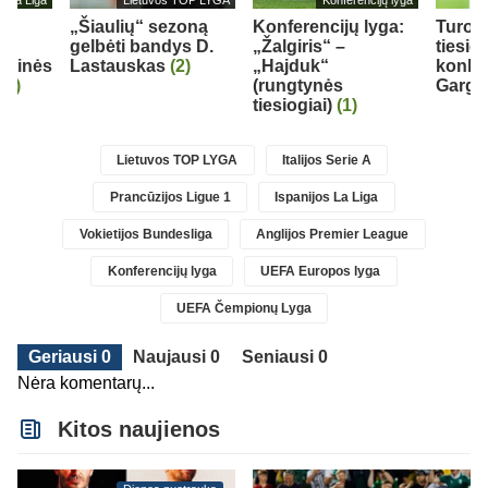
„Šiaulių“ sezoną
Konferencijų lyga:
Turo 
gelbėti bandys D.
„Žalgiris“ –
tiesio
nktinės
Lastauskas
(2)
„Hajduk“
konku
(1)
(rungtynės
Gargž
tiesiogiai)
(1)
Lietuvos TOP LYGA
Italijos Serie A
Prancūzijos Ligue 1
Ispanijos La Liga
Vokietijos Bundesliga
Anglijos Premier League
Konferencijų lyga
UEFA Europos lyga
UEFA Čempionų Lyga
Geriausi 0
Naujausi 0
Seniausi 0
Nėra komentarų...
Kitos naujienos