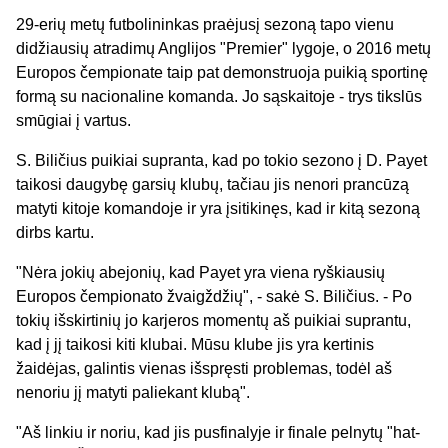
29-erių metų futbolininkas praėjusį sezoną tapo vienu
didžiausių atradimų Anglijos "Premier" lygoje, o 2016 metų
Europos čempionate taip pat demonstruoja puikią sportinę
formą su nacionaline komanda. Jo sąskaitoje - trys tikslūs
smūgiai į vartus.
S. Biličius puikiai supranta, kad po tokio sezono į D. Payet
taikosi daugybę garsių klubų, tačiau jis nenori prancūzą
matyti kitoje komandoje ir yra įsitikinęs, kad ir kitą sezoną
dirbs kartu.
"Nėra jokių abejonių, kad Payet yra viena ryškiausių
Europos čempionato žvaigždžių", - sakė S. Biličius. - Po
tokių išskirtinių jo karjeros momentų aš puikiai suprantu,
kad į jį taikosi kiti klubai. Mūsu klube jis yra kertinis
žaidėjas, galintis vienas išspręsti problemas, todėl aš
nenoriu jį matyti paliekant klubą".
"Aš linkiu ir noriu, kad jis pusfinalyje ir finale pelnytų "hat-