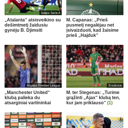
Italijos Serie A
„Atalanta“ atsisveikino su
M. Capanas: „Prieš
dešimtmetį žaidusiu
pusmetį negalėjau net
gynėju B. Djimsiti
įsivaizduoti, kad žaisime
prieš „Hajduk“
Anglijos Premier League
Eredivisie
„Manchester United“
M. ter Stegenas: „Turime
klubą palieka du
grąžinti „Ajax“ klubą ten,
atsarginiai vartininkai
kur jam priklauso“
(1)