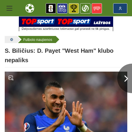
Futbolo naujienos
S. Biličius: D. Payet "West Ham" klubo
nepaliks