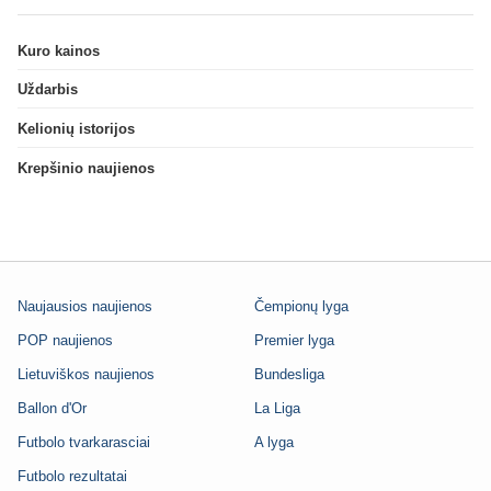
Kuro kainos
Uždarbis
Kelionių istorijos
Krepšinio naujienos
Naujausios naujienos
Čempionų lyga
POP naujienos
Premier lyga
Lietuviškos naujienos
Bundesliga
Ballon d'Or
La Liga
Futbolo tvarkarasciai
A lyga
Futbolo rezultatai