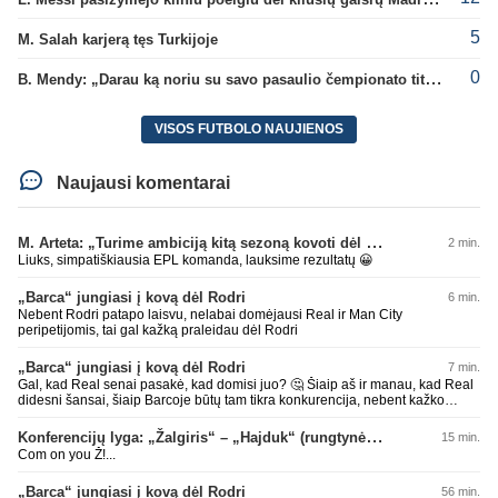
5
M. Salah karjerą tęs Turkijoje
0
B. Mendy: „Darau ką noriu su savo pasaulio čempionato titulu“
VISOS FUTBOLO NAUJIENOS
Naujausi komentarai
M. Arteta: „Turime ambiciją kitą sezoną kovoti dėl visų titulų“
2 min.
Liuks, simpatiškiausia EPL komanda, lauksime rezultatų 😀
„Barca“ jungiasi į kovą dėl Rodri
6 min.
Nebent Rodri patapo laisvu, nelabai domėjausi Real ir Man City
peripetijomis, tai gal kažką praleidau dėl Rodri
„Barca“ jungiasi į kovą dėl Rodri
7 min.
Gal, kad Real senai pasakė, kad domisi juo? 🤔 Šiaip aš ir manau, kad Real
didesni šansai, šiaip Barcoje būtų tam tikra konkurencija, nebent kažko
atsisakytų, bet šiaip manau Barcoje jam būtų geriau, nes Ispanijos dabar
beveik pusę rinktinės Barcos žaidėjų, realiai su kaip kuriai jau būtų
Konferencijų lyga: „Žalgiris“ – „Hajduk“ (rungtynės tiesiogiai)
15 min.
susižaides. O Real vėl bus prisipirks žvaigždžių ir sėdės be titulų. Nors
Com on you Ž!...
dabartiniai pirkimai ir atrodytų grėsmingi klausimas kaip komandoje
atmosfera bus, nes treneris ir ne iš ramesnių. Laukia įdomus sezonas. Šiaip
„Barca“ jungiasi į kovą dėl Rodri
56 min.
dėl kaip kurių žaidėjų gaila, kad pasirinko Real. Nes mano nuomone ten