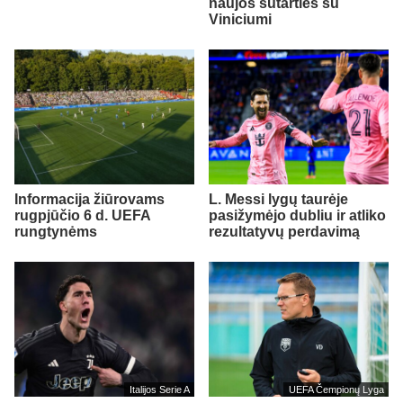
naujos sutarties su
Viniciumi
Informacija žiūrovams
L. Messi lygų taurėje
rugpjūčio 6 d. UEFA
pasižymėjo dubliu ir atliko
rungtynėms
rezultatyvų perdavimą
Italijos Serie A
UEFA Čempionų Lyga