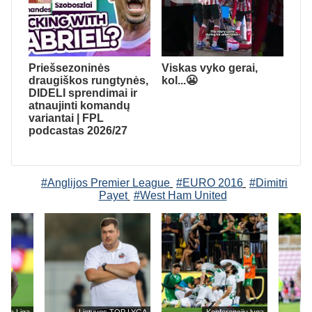
Priešsezoninės
Viskas vyko gerai,
draugiškos rungtynės,
kol...😬
DIDELI sprendimai ir
atnaujinti komandų
variantai | FPL
podcastas 2026/27
#Anglijos Premier League
#EURO 2016
#Dimitri
Payet
#West Ham United
eira Liga
Lietuvos TOP LYGA
Konferencijų lyga