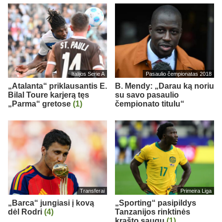
Italijos Serie A
Pasaulio čempionatas 2018
„Atalanta“ priklausantis E.
B. Mendy: „Darau ką noriu
Bilal Toure karjerą tęs
su savo pasaulio
„Parma“ gretose
(1)
čempionato titulu“
Transferai
Primeira Liga
„Barca“ jungiasi į kovą
„Sporting“ pasipildys
dėl Rodri
(4)
Tanzanijos rinktinės
krašto saugu
(1)