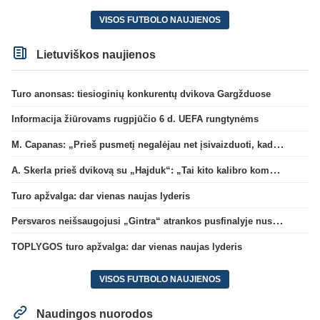
VISOS FUTBOLO NAUJIENOS
Lietuviškos naujienos
Turo anonsas: tiesioginių konkurentų dvikova Gargžduose
Informacija žiūrovams rugpjūčio 6 d. UEFA rungtynėms
M. Capanas: „Prieš pusmetį negalėjau net įsivaizduoti, kad žaisime prieš „Hajduk“
A. Skerla prieš dvikovą su „Hajduk“: „Tai kito kalibro komanda“
Turo apžvalga: dar vienas naujas lyderis
Persvaros neišsaugojusi „Gintra“ atrankos pusfinalyje nusileido Škotijos čempionėms
TOPLYGOS turo apžvalga: dar vienas naujas lyderis
VISOS FUTBOLO NAUJIENOS
Naudingos nuorodos