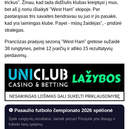
trickus". Žinau, kad tada didžiulis klubas kreiptųsi į mus,
bet aš jį noriu išlaikyti "West Ham" ekipoje. Per
pastarąsias tris savaites bendravau su juo ir jis pasakė,
kad yra laimingas klube. Payet - mūsų žaidėjas", - pridūrė
strategas.
Prancūzas praėjusį sezoną "West Ham" gretose sužaidė
38 rungtynes, pelnė 12 įvarčių ir atliko 15 rezultatyvių
perdavimų.
⚽ Pasaulio futbolo čempionato 2026 spėlionė
Spėk rungtynių rezultatus, laimėk prizus! Prisijunk prie draugų ir
futbolo fanų spėjimų.