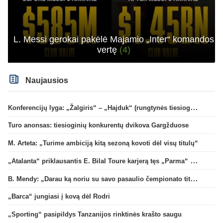
L. Messi gerokai pakėlė Majamio „Inter“ komandos
vertę
(4)
Naujausios
Konferencijų lyga: „Žalgiris“ – „Hajduk“ (rungtynės tiesiogiai)
Turo anonsas: tiesioginių konkurentų dvikova Gargžduose
M. Arteta: „Turime ambiciją kitą sezoną kovoti dėl visų titulų“
„Atalanta“ priklausantis E. Bilal Toure karjerą tęs „Parma“ gretose
B. Mendy: „Darau ką noriu su savo pasaulio čempionato titulu“
„Barca“ jungiasi į kovą dėl Rodri
„Sporting“ pasipildys Tanzanijos rinktinės krašto saugu