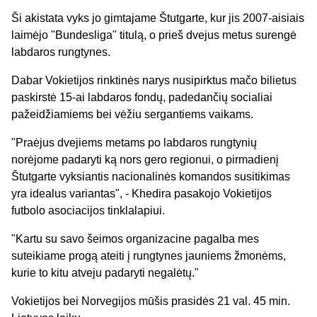
Ši akistata vyks jo gimtajame Štutgarte, kur jis 2007-aisiais
laimėjo "Bundesliga" titulą, o prieš dvejus metus surengė
labdaros rungtynes.
Dabar Vokietijos rinktinės narys nusipirktus mačo bilietus
paskirstė 15-ai labdaros fondų, padedančių socialiai
pažeidžiamiems bei vėžiu sergantiems vaikams.
"Praėjus dvejiems metams po labdaros rungtynių
norėjome padaryti ką nors gero regionui, o pirmadienį
Štutgarte vyksiantis nacionalinės komandos susitikimas
yra idealus variantas", - Khedira pasakojo Vokietijos
futbolo asociacijos tinklalapiui.
"Kartu su savo šeimos organizacine pagalba mes
suteikiame progą ateiti į rungtynes jauniems žmonėms,
kurie to kitu atveju padaryti negalėtų."
Vokietijos bei Norvegijos mūšis prasidės 21 val. 45 min.