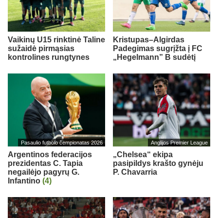
Vaikinų U15 rinktinė Taline
Kristupas–Algirdas
sužaidė pirmąsias
Padegimas sugrįžta į FC
kontrolines rungtynes
„Hegelmann” B sudėtį
Pasaulio futbolo čempionatas 2026
Anglijos Premier League
Argentinos federacijos
„Chelsea“ ekipa
prezidentas C. Tapia
pasipildys krašto gynėju
negailėjo pagyrų G.
P. Chavarria
Infantino
(4)