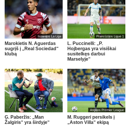
Ispanijos La Liga
Prancūzijos Ligue 1
Marokietis N. Aguerdas
L. Puccinelli: „P.
sugrįš į „Real Sociedad“
Hojbergas yra visiškai
klubą
susitelkęs darbui
Marselyje“
Anglijos Premier League
G. Paberžis: „Man
M. Ruggeri persikels į
Žalgiris“ yra širdyje“
„Aston Villa“ ekipą