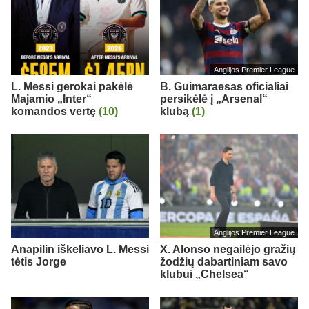
Anglijos Premier League
L. Messi gerokai pakėlė
B. Guimaraesas oficialiai
Majamio „Inter“
persikėlė į „Arsenal“
komandos vertę
(10)
klubą
(1)
Anglijos Premier League
Anapilin iškeliavo L. Messi
X. Alonso negailėjo gražių
tėtis Jorge
žodžių dabartiniam savo
klubui „Chelsea“