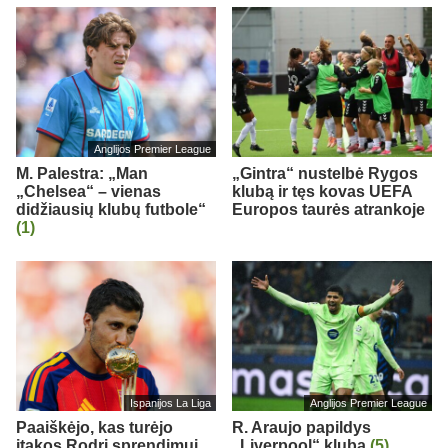
Anglijos Premier League
M. Palestra: „Man
„Gintra“ nustelbė Rygos
„Chelsea“ – vienas
klubą ir tęs kovas UEFA
didžiausių klubų futbole“
Europos taurės atrankoje
(1)
Ispanijos La Liga
Anglijos Premier League
Paaiškėjo, kas turėjo
R. Araujo papildys
įtakos Rodri sprendimui
„Liverpool“ klubą
(5)