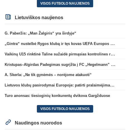
VISOS FUTBOLO NAUJIENOS
Lietuviškos naujienos
G. Paberžis: „Man Žalgiris“ yra širdyje“
„Gintra“ nustelbė Rygos klubą ir tęs kovas UEFA Europos taurės atrankoje
Vaikinų U15 rinktinė Taline sužaidė pirmąsias kontrolines rungtynes
Kristupas–Algirdas Padegimas sugrįžta į FC „Hegelmann” B sudėtį
A. Skerla: „Ne tik gynėmės – norėjome atakuoti“
Lietuvos klubų pasirodymai Europoje: patirti pralaimėjimai Kroatijos atstovams
Turo anonsas: tiesioginių konkurentų dvikova Gargžduose
VISOS FUTBOLO NAUJIENOS
Naudingos nuorodos