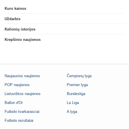
Kuro kainos
Uždarbis
Kelionių istorijos
Krepšinio naujienos
Naujausios naujienos
Čempionų lyga
POP naujienos
Premier lyga
Lietuviškos naujienos
Bundesliga
Ballon d'Or
La Liga
Futbolo tvarkarasciai
A lyga
Futbolo rezultatai