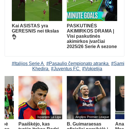
Kai ASISTAS yra
PASKUTINĖS
GERESNIS nei tikslas
AKIMIRKOS DRAMA |
Visi paskutinės
👌
akimirkos įvarčiai
2025/26 Serie A sezone
#Italijos Serie A
#Pasaulio čempionato atranka
#Sami
Khedira
#Juventus FC
#Vokietija
Ispanijos La Liga
Anglijos Premier League
elbė
Paaiškėjo, kas
B. Guimaraesas
Anapil