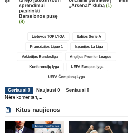
r tęs
turėjo įtakos Rodri
oficialiai persikėlė į
Messi 
sprendimui
„Arsenal“ klubą
(1)
ės
pasirinkti
Barselonos pusę
(8)
Lietuvos TOP LYGA
Italijos Serie A
Prancūzijos Ligue 1
Ispanijos La Liga
Vokietijos Bundesliga
Anglijos Premier League
Konferencijų lyga
UEFA Europos lyga
UEFA Čempionų Lyga
Geriausi 0
Naujausi 0
Seniausi 0
Nėra komentarų...
Kitos naujienos
Dienos nuotrauka