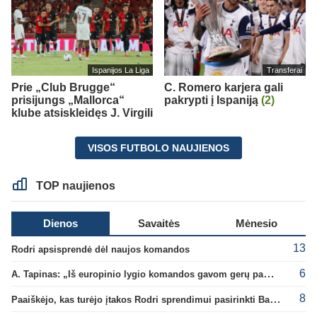
Ispanijos La Liga
Transferai
Prie „Club Brugge“
C. Romero karjera gali
prisijungs „Mallorca“
pakrypti į Ispaniją
(2)
klube atsiskleidęs J. Virgili
VISOS FUTBOLO NAUJIENOS
TOP naujienos
Dienos
Savaitės
Mėnesio
13
Rodri apsisprendė dėl naujos komandos
6
A. Tapinas: „Iš europinio lygio komandos gavom gerų pamokų“
8
Paaiškėjo, kas turėjo įtakos Rodri sprendimui pasirinkti Barselonos pusę