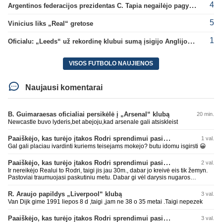
4
Argentinos federacijos prezidentas C. Tapia negailėjo pagyrų G. Infantino
5
Vinicius liks „Real“ gretose
1
Oficialu: „Leeds“ už rekordinę klubui sumą įsigijo Anglijos rinktinės vartininką
VISOS FUTBOLO NAUJIENOS
Naujausi komentarai
B. Guimaraesas oficialiai persikėlė į „Arsenal“ klubą
20 min.
Newcastle buvo lyderis,bet abejoju,kad arsenale gali atsiskleist
Paaiškėjo, kas turėjo įtakos Rodri sprendimui pasirinkti Barselonos pusę
1 val.
Gal gali placiau ivardinti kuriems teisejams mokejo? butu idomu isgirsti 😀
Paaiškėjo, kas turėjo įtakos Rodri sprendimui pasirinkti Barselonos pusę
2 val.
Ir nereikėjo Realui to Rodri, taigi jis jau 30m., dabar jo kreivė eis tik žemyn.
Pastoviai traumuojasi paskutiniu metu. Dabar gi vėl darysis nugaros
operaciją, tai kada grįš į aikštę? Po pusės metų? Ne ne ačiū. Viskas gerai,
Real turi ir geresnių opcijų, Mauras viską sustatys į vietas. Jeigu jis iš tikro
R. Araujo papildys „Liverpool“ klubą
3 val.
būtų buvęs reikalingas, Perezas būtų ir pasiėmęs seniai. Beja ir ManCity, ne
Van Dijk gime 1991 liepos 8 d ,taigi ,jam ne 38 o 35 metai .Taigi nepezek
šiaip sau paleidžia jį. Sėkmės jam Barcoje, galės su savo korešais iš
rinktinės kartu pažaisti karjeros saulėlydyje.
Paaiškėjo, kas turėjo įtakos Rodri sprendimui pasirinkti Barselonos pusę
3 val.