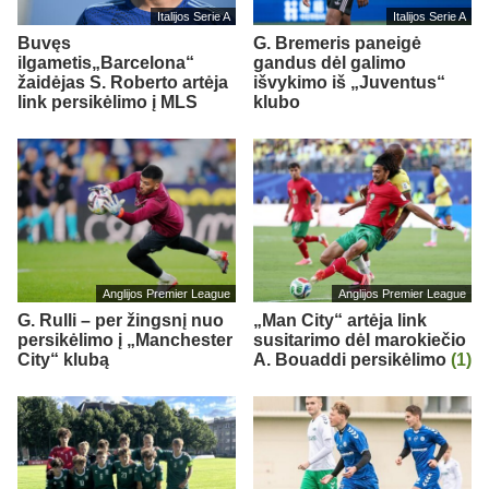
Italijos Serie A
Italijos Serie A
Buvęs
G. Bremeris paneigė
ilgametis„Barcelona“
gandus dėl galimo
žaidėjas S. Roberto artėja
išvykimo iš „Juventus“
link persikėlimo į MLS
klubo
Anglijos Premier League
Anglijos Premier League
G. Rulli – per žingsnį nuo
„Man City“ artėja link
persikėlimo į „Manchester
susitarimo dėl marokiečio
City“ klubą
A. Bouaddi persikėlimo
(1)