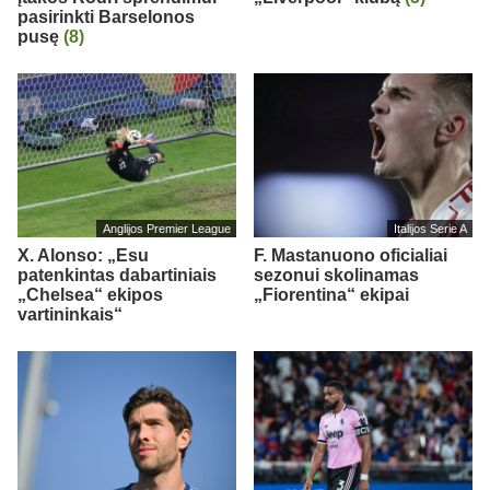
pasirinkti Barselonos
pusę
(8)
Anglijos Premier League
Italijos Serie A
X. Alonso: „Esu
F. Mastanuono oficialiai
patenkintas dabartiniais
sezonui skolinamas
„Chelsea“ ekipos
„Fiorentina“ ekipai
vartininkais“