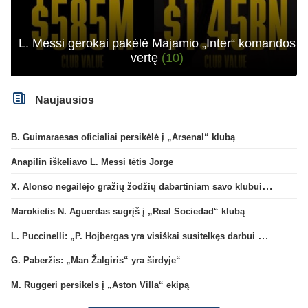
L. Messi gerokai pakėlė Majamio „Inter“ komandos
vertę
(10)
Naujausios
B. Guimaraesas oficialiai persikėlė į „Arsenal“ klubą
Anapilin iškeliavo L. Messi tėtis Jorge
X. Alonso negailėjo gražių žodžių dabartiniam savo klubui „Chelsea“
Marokietis N. Aguerdas sugrįš į „Real Sociedad“ klubą
L. Puccinelli: „P. Hojbergas yra visiškai susitelkęs darbui Marselyje“
G. Paberžis: „Man Žalgiris“ yra širdyje“
M. Ruggeri persikels į „Aston Villa“ ekipą