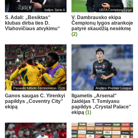
Italijos Serie A
UEFA Čempionų Lyga
S. Adali: „Besiktas“
V. Dambrausko ekipa
klubas dirba ties D.
Čempionų lygos atrankoje
Vlahovičiaus atvykimu“
patyrė skaudžią nesėkmę
(2)
Pasaulio futbolo čempionatas 2026
Anglijos Premier League
Ganos saugas C. Yirenkyi
Ilgametis „Arsenal“
papildys „Coventry City“
žaidėjas T. Tomiyasu
ekipą
papildys „Crystal Palace“
ekipą
(1)