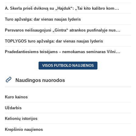
A. Skerla prieš dvikovą su „Hajduk“: „Tai kito kalibro komanda“
Turo apžvalga: dar vienas naujas lyderis
Persvaros neišsaugojusi „Gintra“ atrankos pusfinalyje nusileido Škotijos čempionėms
TOPLYGOS turo apžvalga: dar vienas naujas lyderis
Pradedantiesiems teisėjams – nemokamas seminaras Vilniuje šį penktadienį
VISOS FUTBOLO NAUJIENOS
Naudingos nuorodos
Kuro kainos
Uždarbis
Kelionių istorijos
Krepšinio naujienos