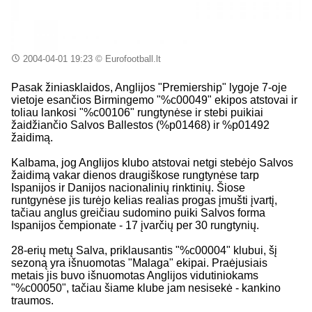
2004-04-01 19:23
© Eurofootball.lt
Pasak žiniasklaidos, Anglijos "Premiership" lygoje 7-oje
vietoje esančios Birmingemo "%c00049" ekipos atstovai ir
toliau lankosi "%c00106" rungtynėse ir stebi puikiai
žaidžiančio Salvos Ballestos (%p01468) ir %p01492
žaidimą.
Kalbama, jog Anglijos klubo atstovai netgi stebėjo Salvos
žaidimą vakar dienos draugiškose rungtynėse tarp
Ispanijos ir Danijos nacionalinių rinktinių. Šiose
runtgynėse jis turėjo kelias realias progas įmušti įvartį,
tačiau anglus greičiau sudomino puiki Salvos forma
Ispanijos čempionate - 17 įvarčių per 30 rungtynių.
28-erių metų Salva, priklausantis "%c00004" klubui, šį
sezoną yra išnuomotas "Malaga" ekipai. Praėjusiais
metais jis buvo išnuomotas Anglijos vidutiniokams
"%c00050", tačiau šiame klube jam nesisekė - kankino
traumos.