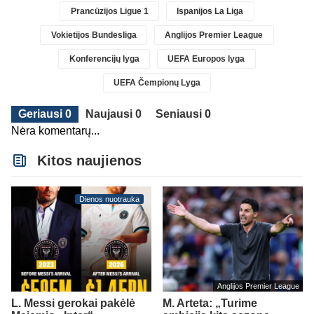
Prancūzijos Ligue 1
Ispanijos La Liga
Vokietijos Bundesliga
Anglijos Premier League
Konferencijų lyga
UEFA Europos lyga
UEFA Čempionų Lyga
Geriausi 0
Naujausi 0
Seniausi 0
Nėra komentarų...
Kitos naujienos
Dienos nuotrauka
Anglijos Premier League
L. Messi gerokai pakėlė
M. Arteta: „Turime