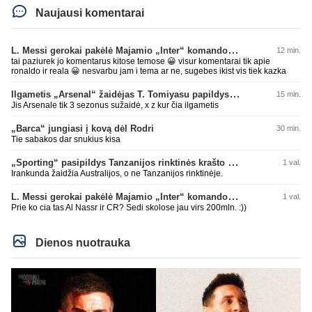
Naujausi komentarai
L. Messi gerokai pakėlė Majamio „Inter“ komandos vertę
12 min.
tai paziurek jo komentarus kitose temose 😀 visur komentarai tik apie
ronaldo ir reala 😀 nesvarbu jam i tema ar ne, sugebes ikist vis tiek kazka
Ilgametis „Arsenal“ žaidėjas T. Tomiyasu papildys „Crystal Palace“ ekipą
15 min.
Jis Arsenale tik 3 sezonus sužaidė, x z kur čia ilgametis
„Barca“ jungiasi į kovą dėl Rodri
30 min.
Tie sabakos dar snukius kisa
„Sporting“ pasipildys Tanzanijos rinktinės krašto saugu
1 val.
Irankunda žaidžia Australijos, o ne Tanzanijos rinktinėje.
L. Messi gerokai pakėlė Majamio „Inter“ komandos vertę
1 val.
Prie ko cia tas Al Nassr ir CR? Sedi skolose jau virs 200mln. :))
Dienos nuotrauka