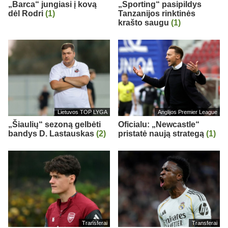
„Barca“ jungiasi į kovą
„Sporting“ pasipildys
dėl Rodri
(1)
Tanzanijos rinktinės
krašto saugu
(1)
Lietuvos TOP LYGA
Anglijos Premier League
„Šiaulių“ sezoną gelbėti
Oficialu: „Newcastle“
bandys D. Lastauskas
(2)
pristatė naują strategą
(1)
Transferai
Transferai