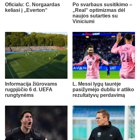
Oficialu: C. Norgaardas
Po svarbaus susitikimo –
keliasi į „Everton“
„Real“ optimizmas dėl
naujos sutarties su
Viniciumi
Informacija žiūrovams
L. Messi lygų taurėje
rugpjūčio 6 d. UEFA
pasižymėjo dubliu ir atliko
rungtynėms
rezultatyvų perdavimą