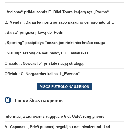
„Atalanta“ priklausantis E. Bilal Toure karjerą tęs „Parma“ gretose
B. Mendy: „Darau ką noriu su savo pasaulio čempionato titulu“
„Barca“ jungiasi į kovą dėl Rodri
„Sporting“ pasipildys Tanzanijos rinktinės krašto saugu
„Šiaulių“ sezoną gelbėti bandys D. Lastauskas
Oficialu: „Newcastle“ pristatė naują strategą
Oficialu: C. Norgaardas keliasi į „Everton“
VISOS FUTBOLO NAUJIENOS
Lietuviškos naujienos
Informacija žiūrovams rugpjūčio 6 d. UEFA rungtynėms
M. Capanas: „Prieš pusmetį negalėjau net įsivaizduoti, kad žaisime prieš „Hajduk“