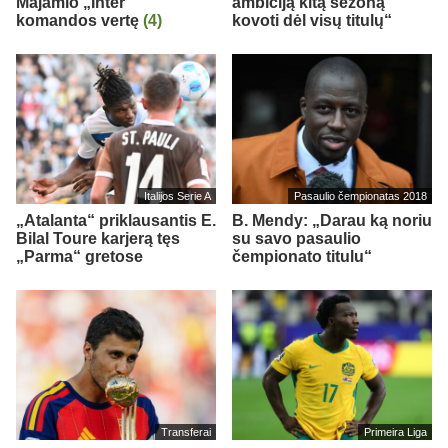
Majamio „Inter“
ambiciją kitą sezoną
komandos vertę
(4)
kovoti dėl visų titulų“
Italijos Serie A
Pasaulio čempionatas 2018
„Atalanta“ priklausantis E.
B. Mendy: „Darau ką noriu
Bilal Toure karjerą tęs
su savo pasaulio
„Parma“ gretose
čempionato titulu“
Transferai
Primeira Liga