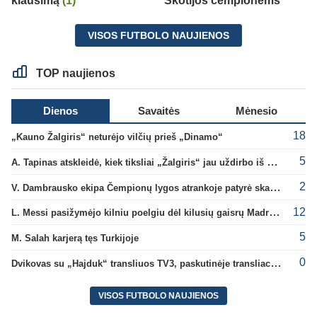
klausimą
(1)
Škotijos čempionėms
VISOS FUTBOLO NAUJIENOS
TOP naujienos
Dienos
Savaitės
Mėnesio
18
„Kauno Žalgiris“ neturėjo vilčių prieš „Dinamo“
5
A. Tapinas atskleidė, kiek tiksliai „Žalgiris“ jau uždirbo iš UEFA premijų
2
V. Dambrausko ekipa Čempionų lygos atrankoje patyrė skaudžią nesėkmę
12
L. Messi pasižymėjo kilniu poelgiu dėl kilusių gaisrų Madride
5
M. Salah karjerą tęs Turkijoje
0
Dvikovas su „Hajduk“ transliuos TV3, paskutinėje transliacijoje – nauji rekordai
VISOS FUTBOLO NAUJIENOS