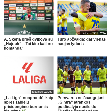
Lietuvos TOP LYGA
A. Skerla prieš dvikovą su
Turo apžvalga: dar vienas
„Hajduk“: „Tai kito kalibro
naujas lyderis
komanda“
Ispanijos La Liga
„La Liga“ nusprendė, kaip
Persvaros neišsaugojusi
spręs žaidėjų
„Gintra“ atrankos
prisidengimo burnomis
pusfinalyje nusileido