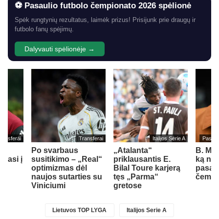
⚽ Pasaulio futbolo čempionato 2026 spėlionė
Spėk rungtynių rezultatus, laimėk prizus! Prisijunk prie draugų ir
futbolo fanų spėjimų.
Dalyvauti spėlionėje →
ransferai
Transferai
Italijos Serie A
Pasaul
Po svarbaus
„Atalanta“
B. Me
liasi į
susitikimo – „Real“
priklausantis E.
ką nor
optimizmas dėl
Bilal Toure karjerą
pasau
naujos sutarties su
tęs „Parma“
čempio
Viniciumi
gretose
Lietuvos TOP LYGA
Italijos Serie A