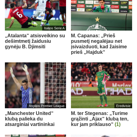
Italijos Serie A
„Atalanta“ atsisveikino su
M. Capanas: „Prieš
dešimtmetį žaidusiu
pusmetį negalėjau net
gynėju B. Djimsiti
įsivaizduoti, kad žaisime
prieš „Hajduk“
Anglijos Premier League
Eredivisie
„Manchester United“
M. ter Stegenas: „Turime
klubą palieka du
grąžinti „Ajax“ klubą ten,
atsarginiai vartininkai
kur jam priklauso“
(1)