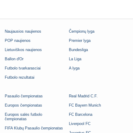
Naujausios naujienos
Čempionų lyga
POP naujienos
Premier lyga
Lietuviškos naujienos
Bundesliga
Ballon d'Or
La Liga
Futbolo tvarkarasciai
A lyga
Futbolo rezultatai
Pasaulio čempionatas
Real Madrid C.F.
Europos čempionatas
FC Bayern Munich
Europos salės futbolo
FC Barcelona
čempionatas
Liverpool FC
FIFA Klubų Pasaulio čempionatas
Juventus FC