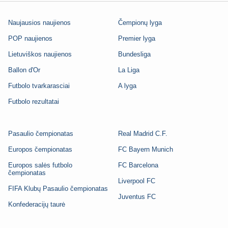
Naujausios naujienos
Čempionų lyga
POP naujienos
Premier lyga
Lietuviškos naujienos
Bundesliga
Ballon d'Or
La Liga
Futbolo tvarkarasciai
A lyga
Futbolo rezultatai
Pasaulio čempionatas
Real Madrid C.F.
Europos čempionatas
FC Bayern Munich
Europos salės futbolo
FC Barcelona
čempionatas
Liverpool FC
FIFA Klubų Pasaulio čempionatas
Juventus FC
Konfederacijų taurė