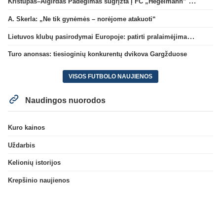
Kristupas–Algirdas Padegimas sugrįžta į FC „Hegelmann” B sudėtį
A. Skerla: „Ne tik gynėmės – norėjome atakuoti“
Lietuvos klubų pasirodymai Europoje: patirti pralaimėjimai Kroatijos atstovams
Turo anonsas: tiesioginių konkurentų dvikova Gargžduose
VISOS FUTBOLO NAUJIENOS
Naudingos nuorodos
Kuro kainos
Uždarbis
Kelionių istorijos
Krepšinio naujienos