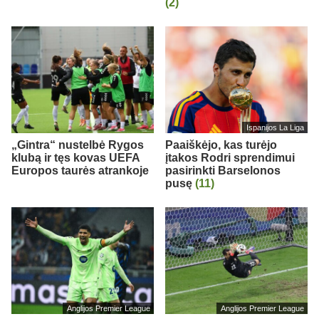
(2)
Ispanijos La Liga
„Gintra“ nustelbė Rygos
Paaiškėjo, kas turėjo
klubą ir tęs kovas UEFA
įtakos Rodri sprendimui
Europos taurės atrankoje
pasirinkti Barselonos
pusę
(11)
Anglijos Premier League
Anglijos Premier League