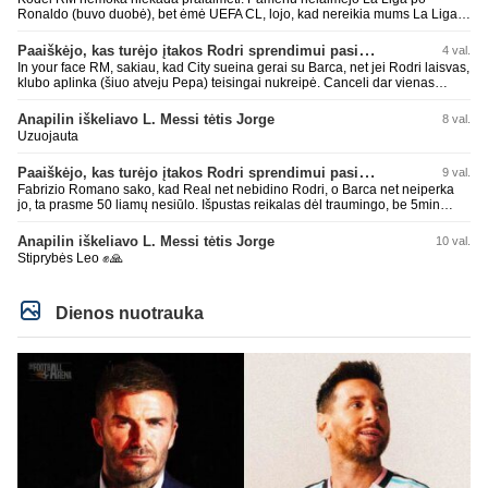
Ronaldo (buvo duobė), bet ėmė UEFA CL, lojo, kad nereikia mums La Liga,
kaip n metų nepasisekė laimėti dar tada Benzema lyg užmetė, kad nori
laimėti La Liga. Dabar vėl gavo nuo Barcos ir Rodri ateina ne pas juos, vėl
Paaiškėjo, kas turėjo įtakos Rodri sprendimui pasirinkti Barselonos pusę
4 val.
nereikia mums jo, senas ir t.t. Gal davai vyriškai priimkit tuos pralaimėjimus
In your face RM, sakiau, kad City sueina gerai su Barca, net jei Rodri laisvas,
be kvailų nereikia, nenorim ir t.t.
klubo aplinka (šiuo atveju Pepa) teisingai nukreipė. Canceli dar vienas
buves Rodri bendraklubis, bus įdomus sezonas. Abu apsipirko neblogai.
Super
Anapilin iškeliavo L. Messi tėtis Jorge
8 val.
Uzuojauta
Paaiškėjo, kas turėjo įtakos Rodri sprendimui pasirinkti Barselonos pusę
9 val.
Fabrizio Romano sako, kad Real net nebidino Rodri, o Barca net neiperka
jo, ta prasme 50 liamų nesiūlo. Išpustas reikalas dėl traumingo, be 5min
dieduko.
Anapilin iškeliavo L. Messi tėtis Jorge
10 val.
Stiprybės Leo ✊🙏
Dienos nuotrauka