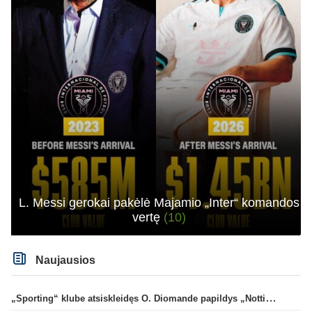
L. Messi gerokai pakėlė Majamio „Inter“ komandos
vertę
(10)
Naujausios
„Sporting“ klube atsiskleidęs O. Diomande papildys „Nottingham“ gretas