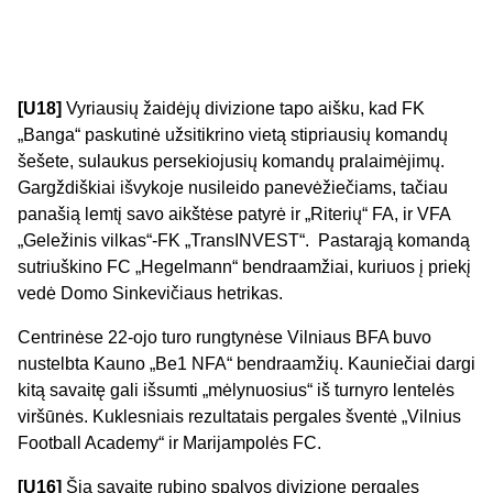
[U18]
Vyriausių žaidėjų divizione tapo aišku, kad FK
„Banga“ paskutinė užsitikrino vietą stipriausių komandų
šešete, sulaukus persekiojusių komandų pralaimėjimų.
Gargždiškiai išvykoje nusileido panevėžiečiams, tačiau
panašią lemtį savo aikštėse patyrė ir „Riterių“ FA, ir VFA
„Geležinis vilkas“-FK „TransINVEST“. Pastarąją komandą
sutriuškino FC „Hegelmann“ bendraamžiai, kuriuos į priekį
vedė Domo Sinkevičiaus hetrikas.
Centrinėse 22-ojo turo rungtynėse Vilniaus BFA buvo
nustelbta Kauno „Be1 NFA“ bendraamžių. Kauniečiai dargi
kitą savaitę gali išsumti „mėlynuosius“ iš turnyro lentelės
viršūnės. Kuklesniais rezultatais pergales šventė „Vilnius
Football Academy“ ir Marijampolės FC.
[U16]
Šią savaitę rubino spalvos divizione pergales