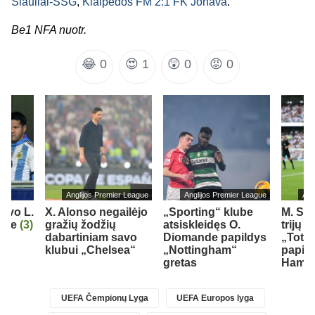
Šiauliai-ŠSG
,
Klaipėdos FM 2:1 FK Jonava
.
Be1 NFA nuotr.
😂
0
😍
1
😲
0
😡
0
Anglijos Premier League
Anglijos Premier League
Ang
iavo L.
X. Alonso negailėjo
„Sporting“ klube
M. So
orge
(3)
gražių žodžių
atsiskleidęs O.
trijų 
dabartiniam savo
Diomande papildys
„Totte
klubui „Chelsea“
„Nottingham“
papil
gretas
Ham“ 
UEFA Čempionų Lyga
UEFA Europos lyga