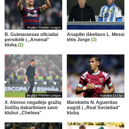
Anglijos Premier League
B. Guimaraesas oficialiai
Anapilin iškeliavo L. Messi
persikėlė į „Arsenal“
tėtis Jorge
(3)
klubą
(2)
Anglijos Premier League
Ispanijos La Liga
X. Alonso negailėjo gražių
Marokietis N. Aguerdas
žodžių dabartiniam savo
sugrįš į „Real Sociedad“
klubui „Chelsea“
klubą