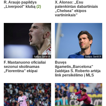
R. Araujo papildys
X. Alonso: „Esu
„Liverpool“ klubą
(2)
patenkintas dabartiniais
„Chelsea“ ekipos
vartininkais“
Italijos Serie A
Italijos Serie A
F. Mastanuono oficialiai
Buvęs
sezonui skolinamas
ilgametis„Barcelona“
„Fiorentina“ ekipai
žaidėjas S. Roberto artėja
link persikėlimo į MLS