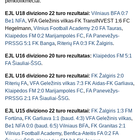
penkiolikmečiai.
EJL U18 diviziono 22 turo rezultatai:
Vilniaus BFA 0:7
Be1 NFA
, VFA Geležinis vilkas-FK TransINVEST 1:6 FC
Hegelmann,
Vilnius Football Academy 2:0 FA Tauras
,
Klaipėdos FM 0:2 Marijampolės FC
,
FA Panevėžys-
PRSSG 5:1 FK Banga
,
Riterių FA 0:3 FK Žalgiris
.
EJL U16 diviziono 20 turo rezultatas:
Klaipėdos FM 5:1
FA Šiauliai-ŠSG
.
EJL U16 diviziono 22 turo rezultatai:
FK Žalgiris 2:0
Riterių FA
,
VFA Geležinis vilkas 7:3 FK Aidas-FK Garliava
,
Klaipėdos FM 2:0 Marijampolės FC
,
FA Panevėžys-
PRSSG 2:1 FA Šiauliai-ŠSG
.
EJL U15 diviziono 22 turo rezultatai:
FK Žalgiris 1:3 FM
Fortūna
,
FK Garliava 1:1 (baud. 4:3) VFA Geležinis vilkas
,
Be1 NFA 0:0 (baud. 6:5) Vilniaus BFA
,
FK Granitas 2:1
Vilnius Football Academy
,
Benfica-Ateitis FA 0:2 FA