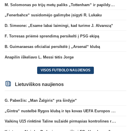
M. Solomonas po trijų metų paliks „Tottenham“ ir papildys „West Ham“ klubą
„Fenerbahce“ susidomėjo galimybe įsigyti R. Lukaku
D. Simeone: „Esame labai laimingi, kad turime J. Alvarezą“
F. Torresas priėmė sprendimą persikelti į PSG ekipą
B. Guimaraesas oficialiai persikėlė į „Arsenal“ klubą
Anapilin iškeliavo L. Messi tėtis Jorge
VISOS FUTBOLO NAUJIENOS
Lietuviškos naujienos
G. Paberžis: „Man Žalgiris“ yra širdyje“
„Gintra“ nustelbė Rygos klubą ir tęs kovas UEFA Europos taurės atrankoje
Vaikinų U15 rinktinė Taline sužaidė pirmąsias kontrolines rungtynes