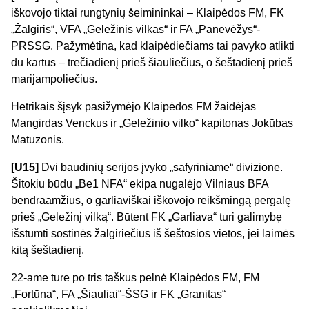
iškovojo tiktai rungtynių šeimininkai – Klaipėdos FM, FK
„Žalgiris“, VFA „Geležinis vilkas“ ir FA „Panevėžys“-
PRSSG. Pažymėtina, kad klaipėdiečiams tai pavyko atlikti
du kartus – trečiadienį prieš šiauliečius, o šeštadienį prieš
marijampoliečius.
Hetrikais šįsyk pasižymėjo Klaipėdos FM žaidėjas
Mangirdas Venckus ir „Geležinio vilko“ kapitonas Jokūbas
Matuzonis.
[U15]
Dvi baudinių serijos įvyko „safyriniame“ divizione.
Šitokiu būdu „Be1 NFA“ ekipa nugalėjo Vilniaus BFA
bendraamžius, o garliaviškai iškovojo reikšmingą pergalę
prieš „Geležinį vilką“. Būtent FK „Garliava“ turi galimybę
išstumti sostinės žalgiriečius iš šeštosios vietos, jei laimės
kitą šeštadienį.
22-ame ture po tris taškus pelnė Klaipėdos FM, FM
„Fortūna“, FA „Šiauliai“-ŠSG ir FK „Granitas“