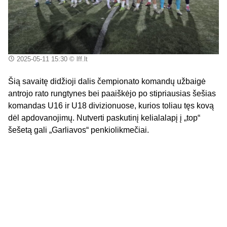
2025-05-11 15:30
© lff.lt
Šią savaitę didžioji dalis čempionato komandų užbaigė
antrojo rato rungtynes bei paaiškėjo po stipriausias šešias
komandas U16 ir U18 divizionuose, kurios toliau tęs kovą
dėl apdovanojimų. Nutverti paskutinį kelialalapį į „top“
šešetą gali „Garliavos“ penkiolikmečiai.