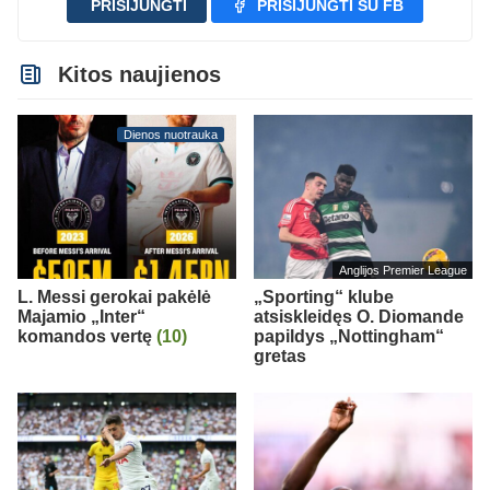
PRISIJUNGTI
PRISIJUNGTI SU FB
Kitos naujienos
Dienos nuotrauka
Anglijos Premier League
L. Messi gerokai pakėlė
„Sporting“ klube
Majamio „Inter“
atsiskleidęs O. Diomande
komandos vertę
(10)
papildys „Nottingham“
gretas