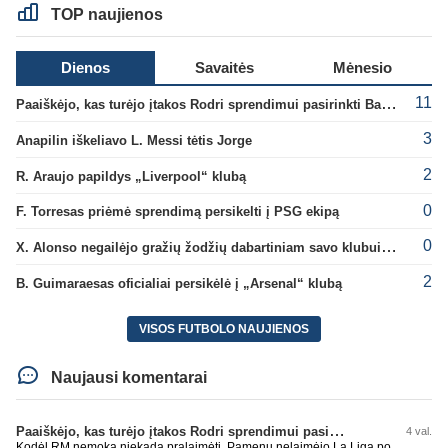
TOP naujienos
Dienos
Savaitės
Mėnesio
11
Paaiškėjo, kas turėjo įtakos Rodri sprendimui pasirinkti Barselonos pusę
3
Anapilin iškeliavo L. Messi tėtis Jorge
2
R. Araujo papildys „Liverpool“ klubą
0
F. Torresas priėmė sprendimą persikelti į PSG ekipą
0
X. Alonso negailėjo gražių žodžių dabartiniam savo klubui „Chelsea“
2
B. Guimaraesas oficialiai persikėlė į „Arsenal“ klubą
VISOS FUTBOLO NAUJIENOS
Naujausi komentarai
Paaiškėjo, kas turėjo įtakos Rodri sprendimui pasirinkti Barselonos pusę
4 val.
Kodėl RM nemoka niekada pralaimėti. Pamenu nelaimėjo La Liga po