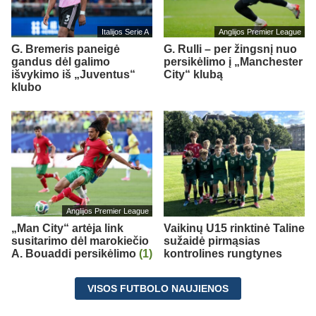
Italijos Serie A
Anglijos Premier League
G. Bremeris paneigė
G. Rulli – per žingsnį nuo
gandus dėl galimo
persikėlimo į „Manchester
išvykimo iš „Juventus“
City“ klubą
klubo
Anglijos Premier League
„Man City“ artėja link
Vaikinų U15 rinktinė Taline
susitarimo dėl marokiečio
sužaidė pirmąsias
A. Bouaddi persikėlimo
(1)
kontrolines rungtynes
VISOS FUTBOLO NAUJIENOS