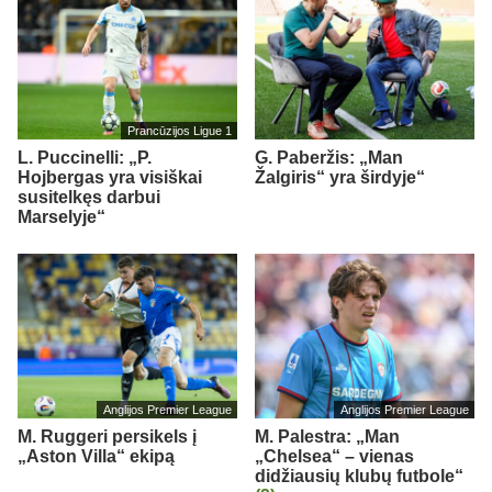
Prancūzijos Ligue 1
L. Puccinelli: „P.
G. Paberžis: „Man
Hojbergas yra visiškai
Žalgiris“ yra širdyje“
susitelkęs darbui
Marselyje“
Anglijos Premier League
Anglijos Premier League
M. Ruggeri persikels į
M. Palestra: „Man
„Aston Villa“ ekipą
„Chelsea“ – vienas
didžiausių klubų futbole“