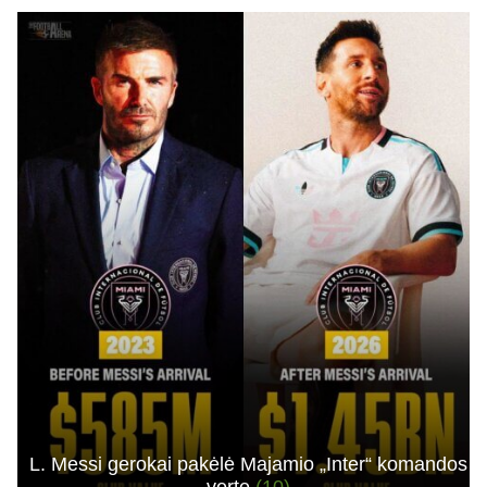
L. Messi gerokai pakėlė Majamio „Inter“ komandos
vertę
(10)