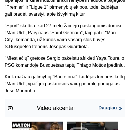
Ispanijos rinktinės futbolininkui ramybės neduoda pajėgios
"Premier" ir "Ligue 1" pirmenybių ekipos, todėl žaidėjas
gali pradėti svarstyti apie išvykimą kitur.
"Sport" skelbia, kad 27 metų žaidėjo paslaugomis domisi
"Man Utd", Paryžiaus "Saint Germain", taip pat ir "Man
City" komanda, už kurios vairo vasarą stos buvęs
S.Busquetso treneris Josepas Guardiola.
"Miestiečių" gretose Sergio pakeistų afrikietį Yaya Toure, o
PSG komandoje Busquetsas taptų Thiago Mottos įpėdiniu.
Kiek mažiau galimybių "Barcelona" žaidėjas turi persikelti į
"Man Utd", ypač jei pastarosios vairą perimtų portugalas
Jose Mourinho.
Video akcentai
Daugiau